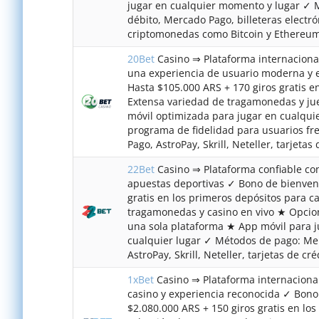
jugar en cualquier momento y lugar ✓ M
débito, Mercado Pago, billeteras electrón
criptomonedas como Bitcoin y Ethereu
20Bet
Casino ⇒ Plataforma internacional
una experiencia de usuario moderna y 
Hasta $105.000 ARS + 170 giros gratis e
Extensa variedad de tragamonedas y ju
móvil optimizada para jugar en cualqu
programa de fidelidad para usuarios f
Pago, AstroPay, Skrill, Neteller, tarjeta
22Bet
Casino ⇒ Plataforma confiable con
apuestas deportivas ✓ Bono de bienveni
gratis en los primeros depósitos para c
tragamonedas y casino en vivo ★ Opcion
una sola plataforma ★ App móvil para 
cualquier lugar ✓ Métodos de pago: Mer
AstroPay, Skrill, Neteller, tarjetas de c
1xBet
Casino ⇒ Plataforma internacional
casino y experiencia reconocida ✓ Bono
$2.080.000 ARS + 150 giros gratis en lo