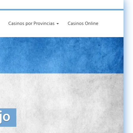
Casinos por Provincias
Casinos Online
jo