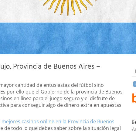
ujo, Provincia de Buenos Aires –
 mayor cantidad de entusiastas del fútbol sino
 Es por ello que el Gobierno de la provincia de Buenos
inos en línea para el juego seguro y el disfrute de
activa para conseguir algo de dinero extra en apuestas
s mejores casinos online en la Provincia de Buenos
B
te de todo lo que debes saber sobre la situación legal
A