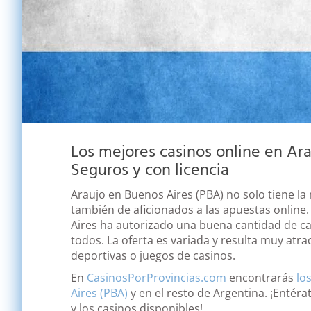
Los mejores casinos online en Ara
Seguros y con licencia
Araujo en Buenos Aires (PBA) no solo tiene la
también de aficionados a las apuestas online.
Aires ha autorizado una buena cantidad de cas
todos. La oferta es variada y resulta muy atr
deportivas o juegos de casinos.
En
CasinosPorProvincias.com
encontrarás
lo
Aires (PBA)
y en el resto de Argentina. ¡Entéra
y los casinos disponibles!