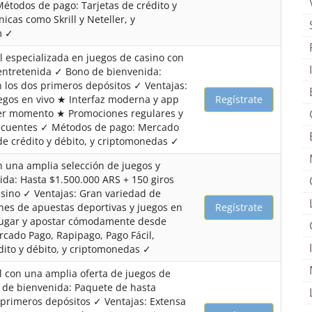
étodos de pago: Tarjetas de crédito y
icas como Skrill y Neteller, y
m ✓
 especializada en juegos de casino con
entretenida ✓ Bono de bienvenida:
n los dos primeros depósitos ✓ Ventajas:
egos en vivo ★ Interfaz moderna y app
Regístrate
ier momento ★ Promociones regulares y
recuentes ✓ Métodos de pago: Mercado
s de crédito y débito, y criptomonedas ✓
 una amplia selección de juegos y
da: Hasta $1.500.000 ARS + 150 giros
asino ✓ Ventajas: Gran variedad de
es de apuestas deportivas y juegos en
Regístrate
jugar y apostar cómodamente desde
cado Pago, Rapipago, Pago Fácil,
rédito y débito, y criptomonedas ✓
 con una amplia oferta de juegos de
 de bienvenida: Paquete de hasta
s primeros depósitos ✓ Ventajas: Extensa