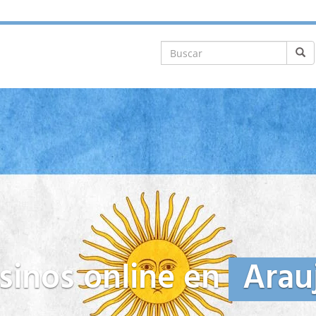
sinos online en
Arau