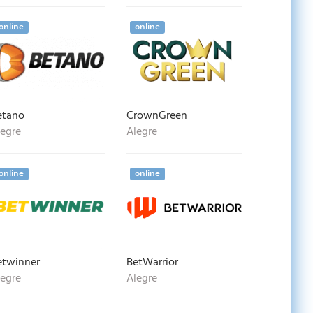
online
online
etano
CrownGreen
legre
Alegre
online
online
etwinner
BetWarrior
legre
Alegre