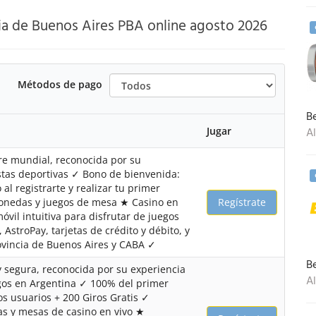
ia de Buenos Aires PBA online agosto 2026
Métodos de pago
B
Jugar
A
e mundial, reconocida por su
stas deportivas ✓ Bono de bienvenida:
al registrarte y realizar tu primer
onedas y juegos de mesa ★ Casino en
Regístrate
óvil intuitiva para disfrutar de juegos
troPay, tarjetas de crédito y débito, y
ovincia de Buenos Aires y CABA ✓
B
 segura, reconocida por su experiencia
A
egos en Argentina ✓ 100% del primer
s usuarios + 200 Giros Gratis ✓
s y mesas de casino en vivo ★