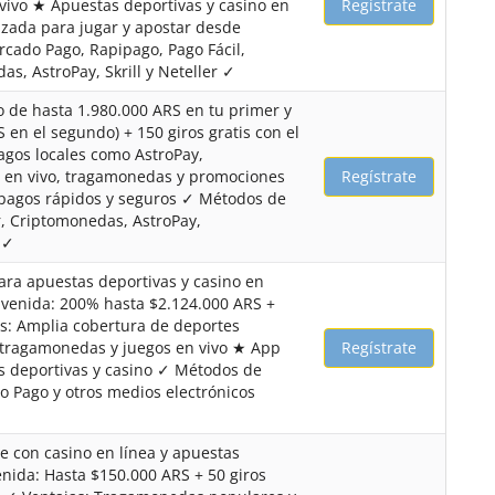
vivo ★ Apuestas deportivas y casino en
Regístrate
zada para jugar y apostar desde
cado Pago, Rapipago, Pago Fácil,
as, AstroPay, Skrill y Neteller ✓
 de hasta 1.980.000 ARS en tu primer y
 en el segundo) + 150 giros gratis con el
gos locales como AstroPay,
 en vivo, tragamonedas y promociones
Regístrate
pagos rápidos y seguros ✓ Métodos de
er, Criptomonedas, AstroPay,
 ✓
ara apuestas deportivas y casino en
nvenida: 200% hasta $2.124.000 ARS +
as: Amplia cobertura de deportes
 tragamonedas y juegos en vivo ★ App
Regístrate
s deportivas y casino ✓ Métodos de
 Pago y otros medios electrónicos
 con casino en línea y apuestas
nida: Hasta $150.000 ARS + 50 giros