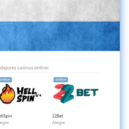
Mejores casinos online:
online
online
llSpin
22Bet
legre
Alegre