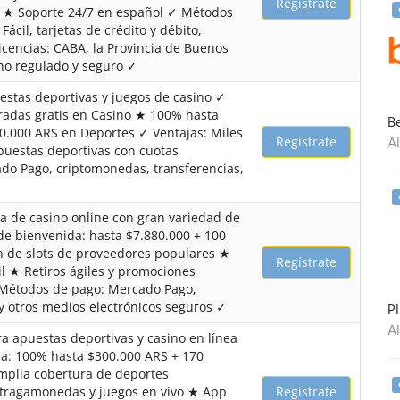
Regístrate
l ★ Soporte 24/7 en español ✓ Métodos
cil, tarjetas de crédito y débito,
icencias: CABA, la Provincia de Buenos
no regulado y seguro ✓
stas deportivas y juegos de casino ✓
radas gratis en Casino ★ 100% hasta
B
0.000 ARS en Deportes ✓ Ventajas: Miles
A
Regístrate
uestas deportivas con cuotas
do Pago, criptomonedas, transferencias,
 de casino online con gran variedad de
e bienvenida: hasta $7.880.000 + 100
ón de slots de proveedores populares ★
Regístrate
l ★ Retiros ágiles y promociones
 Métodos de pago: Mercado Pago,
s y otros medios electrónicos seguros ✓
P
A
a apuestas deportivas y casino en línea
da: 100% hasta $300.000 ARS + 170
Amplia cobertura de deportes
 tragamonedas y juegos en vivo ★ App
Regístrate