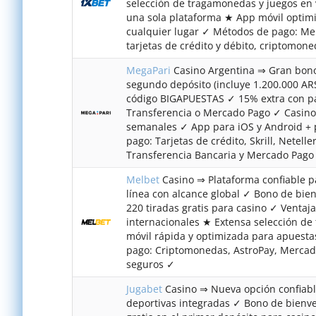
selección de tragamonedas y juegos en 
una sola plataforma ★ App móvil optimi
cualquier lugar ✓ Métodos de pago: Mer
tarjetas de crédito y débito, criptomoned
MegaPari
Casino Argentina ⇒ Gran bono
segundo depósito (incluye 1.200.000 ARS
código BIGAPUESTAS ✓ 15% extra con pa
Transferencia o Mercado Pago ✓ Casino
semanales ✓ App para iOS y Android + 
pago: Tarjetas de crédito, Skrill, Netell
Transferencia Bancaria y Mercado Pago
Melbet
Casino ⇒ Plataforma confiable p
línea con alcance global ✓ Bono de bie
220 tiradas gratis para casino ✓ Ventaj
internacionales ★ Extensa selección de
móvil rápida y optimizada para apuesta
pago: Criptomonedas, AstroPay, Mercado
seguros ✓
Jugabet
Casino ⇒ Nueva opción confiable
deportivas integradas ✓ Bono de bienve