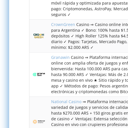
móvil rápida y optimizada para apuesta
pago: Criptomonedas, AstroPay, Mercado
seguros ✓
CrownGreen
Casino ⇒ Casino online int
para Argentina ✓ Bono: 100% hasta $1.
depósitos ✓ High Roller 125% hasta $4
diario ✓ Pagos: Tarjetas, Mercado Pago, 
mínimo: $2.000 ARS ✓
Granawin
Casino ⇒ Plataforma internaci
online con amplia oferta de juegos y 
bienvenida: Hasta 100.000 ARS para cas
hasta 90.000 ARS ✓ Ventajas: Más de 2
mesa y casino en vivo ★ Sitio rápido y 
app ✓ Métodos de pago: Pesos argentinos
electrónicas y criptomonedas como Bitc
National Casino
⇒ Plataforma internacio
variedad de juegos y servicios de cali
hasta $270.000 ARS + 150 giros gratis e
de casino ✓ Ventajas: Extensa selecci
Casino en vivo con crupieres profesiona