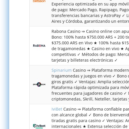
Experiencia optimizada en su app móvi
de pago: Mercado Pago, Rapipago, Pago Fá
transferencias bancarias y AstroPay ✓ L
Aires y Córdoba, garantizando un entor
Rabona Casino ⇒ Casino online con apue
Bono: 100% hasta $750.000 ARS + 200 ti
$375.000 ARS en Vivo ★ 100% hasta $15
de tragamonedas ★ Casino en vivo ★ Ap
competitivas ✓ Métodos de pago: Merca
tarjetas y billeteras electrónicas ✓
Spinarium
Casino ⇒ Plataforma moderna
tragamonedas y juegos en vivo ✓ Bono d
giros gratis ✓ Ventajas: Amplia selecci
Plataforma rápida optimizada para móvi
frecuentes para jugadores de casino ✓
criptomonedas, Skrill, Neteller, tarjeta
IviBet
Casino ⇒ Plataforma confiable par
con alcance global ✓ Bono de bienveni
tiradas gratis para casino ✓ Ventajas: 
internacionales ★ Extensa selección de