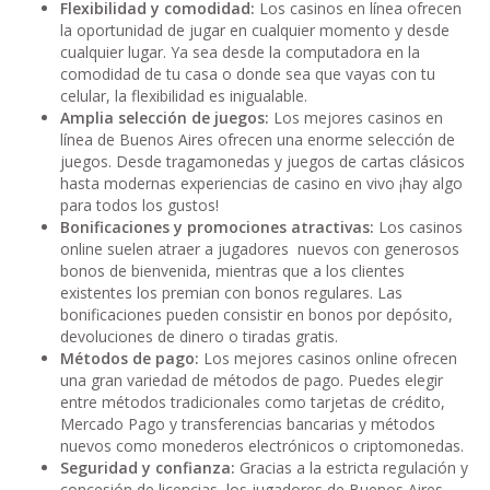
Flexibilidad y comodidad:
Los casinos en línea ofrecen
la oportunidad de jugar en cualquier momento y desde
cualquier lugar. Ya sea desde la computadora en la
comodidad de tu casa o donde sea que vayas con tu
celular, la flexibilidad es inigualable.
Amplia selección de juegos:
Los mejores casinos en
línea de Buenos Aires ofrecen una enorme selección de
juegos. Desde tragamonedas y juegos de cartas clásicos
hasta modernas experiencias de casino en vivo ¡hay algo
para todos los gustos!
Bonificaciones y promociones atractivas:
Los casinos
online suelen atraer a jugadores nuevos con generosos
bonos de bienvenida, mientras que a los clientes
existentes los premian con bonos regulares. Las
bonificaciones pueden consistir en bonos por depósito,
devoluciones de dinero o tiradas gratis.
Métodos de pago:
Los mejores casinos online ofrecen
una gran variedad de métodos de pago. Puedes elegir
entre métodos tradicionales como tarjetas de crédito,
Mercado Pago y transferencias bancarias y métodos
nuevos como monederos electrónicos o criptomonedas.
Seguridad y confianza:
Gracias a la estricta regulación y
concesión de licencias, los jugadores de Buenos Aires