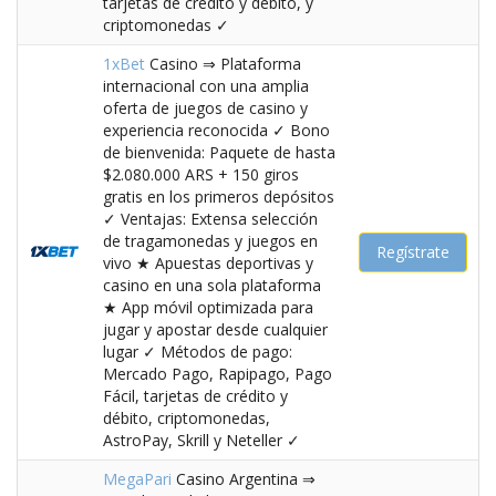
tarjetas de crédito y débito, y
criptomonedas ✓
1xBet
Casino ⇒ Plataforma
internacional con una amplia
oferta de juegos de casino y
experiencia reconocida ✓ Bono
de bienvenida: Paquete de hasta
$2.080.000 ARS + 150 giros
gratis en los primeros depósitos
✓ Ventajas: Extensa selección
de tragamonedas y juegos en
Regístrate
vivo ★ Apuestas deportivas y
casino en una sola plataforma
★ App móvil optimizada para
jugar y apostar desde cualquier
lugar ✓ Métodos de pago:
Mercado Pago, Rapipago, Pago
Fácil, tarjetas de crédito y
débito, criptomonedas,
AstroPay, Skrill y Neteller ✓
MegaPari
Casino Argentina ⇒