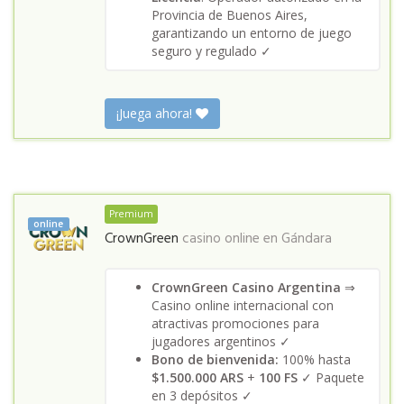
Provincia de Buenos Aires,
garantizando un entorno de juego
seguro y regulado ✓
¡Juega ahora!
Premium
online
CrownGreen
casino online en
Gándara
CrownGreen Casino Argentina
⇒
Casino online internacional con
atractivas promociones para
jugadores argentinos ✓
Bono de bienvenida:
100% hasta
$1.500.000 ARS
+
100 FS
✓ Paquete
en 3 depósitos ✓