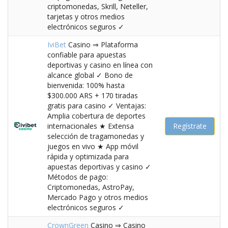
criptomonedas, Skrill, Neteller,
tarjetas y otros medios
electrónicos seguros ✓
IviBet
Casino ⇒ Plataforma
confiable para apuestas
deportivas y casino en línea con
alcance global ✓ Bono de
bienvenida: 100% hasta
$300.000 ARS + 170 tiradas
gratis para casino ✓ Ventajas:
Amplia cobertura de deportes
internacionales ★ Extensa
Regístrate
selección de tragamonedas y
juegos en vivo ★ App móvil
rápida y optimizada para
apuestas deportivas y casino ✓
Métodos de pago:
Criptomonedas, AstroPay,
Mercado Pago y otros medios
electrónicos seguros ✓
CrownGreen
Casino ⇒ Casino