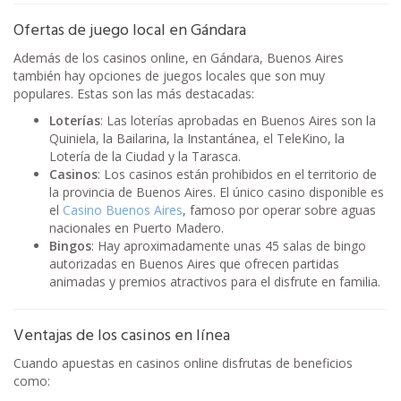
Ofertas de juego local en Gándara
Además de los casinos online, en Gándara, Buenos Aires
también hay opciones de juegos locales que son muy
populares. Estas son las más destacadas:
Loterías
: Las loterías aprobadas en Buenos Aires son la
Quiniela, la Bailarina, la Instantánea, el TeleKino, la
Lotería de la Ciudad y la Tarasca.
Casinos
: Los casinos están prohibidos en el territorio de
la provincia de Buenos Aires. El único casino disponible es
el
Casino Buenos Aires
, famoso por operar sobre aguas
nacionales en Puerto Madero.
Bingos
: Hay aproximadamente unas 45 salas de bingo
autorizadas en Buenos Aires que ofrecen partidas
animadas y premios atractivos para el disfrute en familia.
Ventajas de los casinos en línea
Cuando apuestas en casinos online disfrutas de beneficios
como: