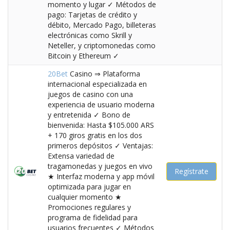
momento y lugar ✓ Métodos de
pago: Tarjetas de crédito y
débito, Mercado Pago, billeteras
electrónicas como Skrill y
Neteller, y criptomonedas como
Bitcoin y Ethereum ✓
20Bet
Casino ⇒ Plataforma
internacional especializada en
juegos de casino con una
experiencia de usuario moderna
y entretenida ✓ Bono de
bienvenida: Hasta $105.000 ARS
+ 170 giros gratis en los dos
primeros depósitos ✓ Ventajas:
Extensa variedad de
tragamonedas y juegos en vivo
Regístrate
★ Interfaz moderna y app móvil
optimizada para jugar en
cualquier momento ★
Promociones regulares y
programa de fidelidad para
usuarios frecuentes ✓ Métodos