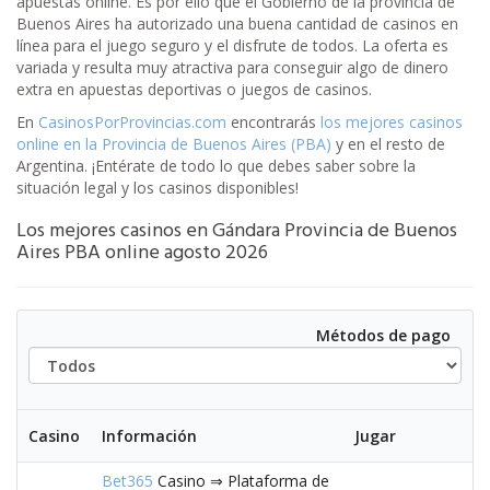
apuestas online. Es por ello que el Gobierno de la provincia de
Buenos Aires ha autorizado una buena cantidad de casinos en
línea para el juego seguro y el disfrute de todos. La oferta es
variada y resulta muy atractiva para conseguir algo de dinero
extra en apuestas deportivas o juegos de casinos.
En
CasinosPorProvincias.com
encontrarás
los mejores casinos
online en la Provincia de Buenos Aires (PBA)
y en el resto de
Argentina. ¡Entérate de todo lo que debes saber sobre la
situación legal y los casinos disponibles!
Los mejores casinos en Gándara Provincia de Buenos
Aires PBA online agosto 2026
Métodos de pago
Casino
Información
Jugar
Bet365
Casino ⇒ Plataforma de