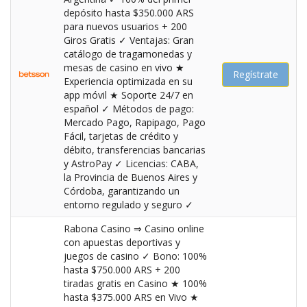
depósito hasta $350.000 ARS
para nuevos usuarios + 200
Giros Gratis ✓ Ventajas: Gran
catálogo de tragamonedas y
mesas de casino en vivo ★
Regístrate
Experiencia optimizada en su
app móvil ★ Soporte 24/7 en
español ✓ Métodos de pago:
Mercado Pago, Rapipago, Pago
Fácil, tarjetas de crédito y
débito, transferencias bancarias
y AstroPay ✓ Licencias: CABA,
la Provincia de Buenos Aires y
Córdoba, garantizando un
entorno regulado y seguro ✓
Rabona Casino ⇒ Casino online
con apuestas deportivas y
juegos de casino ✓ Bono: 100%
hasta $750.000 ARS + 200
tiradas gratis en Casino ★ 100%
hasta $375.000 ARS en Vivo ★