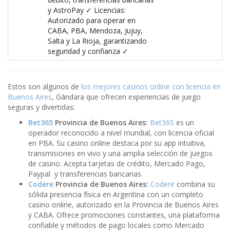
y AstroPay ✓ Licencias:
Autorizado para operar en
CABA, PBA, Mendoza, Jujuy,
Salta y La Rioja, garantizando
seguridad y confianza ✓
Estos son algunos de
los mejores casinos online con licencia en
Buenos Aires
, Gándara que ofrecen experiencias de juego
seguras y divertidas:
Bet365
Provincia de Buenos Aires:
Bet365
es un
operador reconocido a nivel mundial, con licencia oficial
en PBA. Su casino online destaca por su app intuitiva,
transmisiones en vivo y una amplia selección de juegos
de casino. Acepta tarjetas de crédito, Mercado Pago,
Paypal y transferencias bancarias.
Codere
Provincia de Buenos Aires:
Codere
combina su
sólida presencia física en Argentina con un completo
casino online, autorizado en la Provincia de Buenos Aires
y CABA. Ofrece promociones constantes, una plataforma
confiable y métodos de pago locales como Mercado