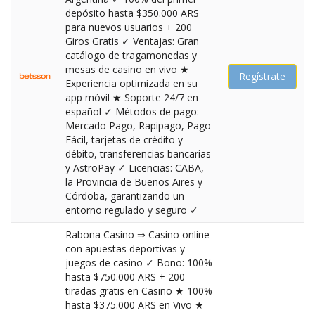
depósito hasta $350.000 ARS
para nuevos usuarios + 200
Giros Gratis ✓ Ventajas: Gran
catálogo de tragamonedas y
mesas de casino en vivo ★
Regístrate
Experiencia optimizada en su
app móvil ★ Soporte 24/7 en
español ✓ Métodos de pago:
Mercado Pago, Rapipago, Pago
Fácil, tarjetas de crédito y
débito, transferencias bancarias
y AstroPay ✓ Licencias: CABA,
la Provincia de Buenos Aires y
Córdoba, garantizando un
entorno regulado y seguro ✓
Rabona Casino ⇒ Casino online
con apuestas deportivas y
juegos de casino ✓ Bono: 100%
hasta $750.000 ARS + 200
tiradas gratis en Casino ★ 100%
hasta $375.000 ARS en Vivo ★