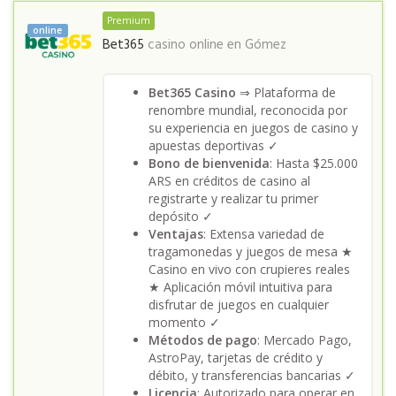
Premium
online
Bet365
casino online en
Gómez
Bet365 Casino
⇒ Plataforma de
renombre mundial, reconocida por
su experiencia en juegos de casino y
apuestas deportivas ✓
Bono de bienvenida
: Hasta $25.000
ARS en créditos de casino al
registrarte y realizar tu primer
depósito ✓
Ventajas
: Extensa variedad de
tragamonedas y juegos de mesa ★
Casino en vivo con crupieres reales
★ Aplicación móvil intuitiva para
disfrutar de juegos en cualquier
momento ✓
Métodos de pago
: Mercado Pago,
AstroPay, tarjetas de crédito y
débito, y transferencias bancarias ✓
Licencia
: Autorizado para operar en