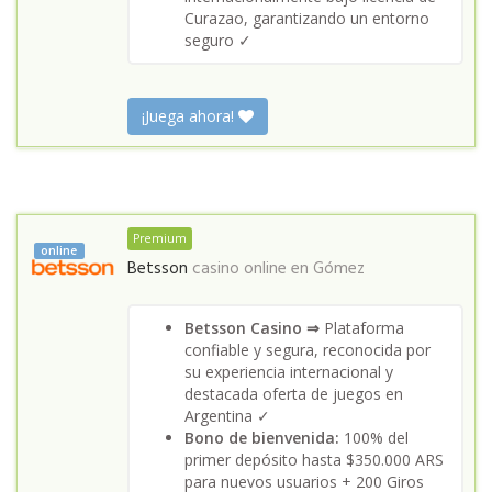
Curazao, garantizando un entorno
seguro ✓
¡Juega ahora!
Premium
online
Betsson
casino online en
Gómez
Betsson Casino ⇒
Plataforma
confiable y segura, reconocida por
su experiencia internacional y
destacada oferta de juegos en
Argentina ✓
Bono de bienvenida:
100% del
primer depósito hasta $350.000 ARS
para nuevos usuarios + 200 Giros