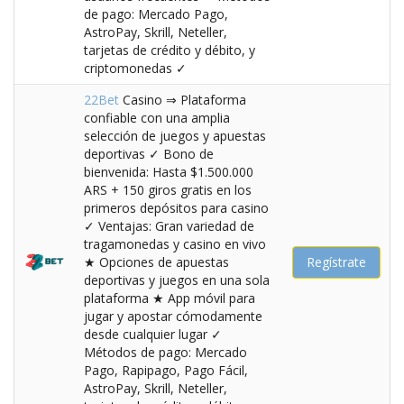
de pago: Mercado Pago,
AstroPay, Skrill, Neteller,
tarjetas de crédito y débito, y
criptomonedas ✓
22Bet
Casino ⇒ Plataforma
confiable con una amplia
selección de juegos y apuestas
deportivas ✓ Bono de
bienvenida: Hasta $1.500.000
ARS + 150 giros gratis en los
primeros depósitos para casino
✓ Ventajas: Gran variedad de
tragamonedas y casino en vivo
★ Opciones de apuestas
Regístrate
deportivas y juegos en una sola
plataforma ★ App móvil para
jugar y apostar cómodamente
desde cualquier lugar ✓
Métodos de pago: Mercado
Pago, Rapipago, Pago Fácil,
AstroPay, Skrill, Neteller,