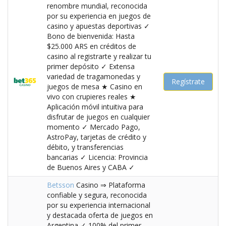
renombre mundial, reconocida
por su experiencia en juegos de
casino y apuestas deportivas ✓
Bono de bienvenida: Hasta
$25.000 ARS en créditos de
casino al registrarte y realizar tu
primer depósito ✓ Extensa
variedad de tragamonedas y
Regístrate
juegos de mesa ★ Casino en
vivo con crupieres reales ★
Aplicación móvil intuitiva para
disfrutar de juegos en cualquier
momento ✓ Mercado Pago,
AstroPay, tarjetas de crédito y
débito, y transferencias
bancarias ✓ Licencia: Provincia
de Buenos Aires y CABA ✓
Betsson
Casino ⇒ Plataforma
confiable y segura, reconocida
por su experiencia internacional
y destacada oferta de juegos en
Argentina ✓ 100% del primer