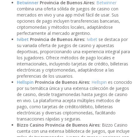
Betwinner
Provincia de Buenos Aires:
Betwinner
combina una oferta sólida de juegos de casino con
mercados en vivo y una app móvil fácil de usar. Sus
opciones de pago incluyen transferencias bancarias,
criptomonedas y métodos locales, adaptándose
perfectamente al mercado argentino.
Ivibet
Provincia de Buenos Aires:
Ivibet
se destaca por
su variada oferta de juegos de casino y apuestas
deportivas, proporcionando una experiencia integral para
los jugadores. Ofrece métodos de pago locales e
internacionales, incluyendo tarjetas de crédito, billeteras
electrónicas y criptomonedas, adaptándose a las
preferencias de los usuarios.
Hellspin
Provincia de Buenos Aires:
Hellspin
es conocido
por su temática única y una extensa colección de juegos
de casino, desde tragamonedas hasta juegos de casino
en vivo. La plataforma acepta múltiples métodos de
pago, como tarjetas de crédito/débito, billeteras
electrónicas y diversas criptomonedas, facilitando
transacciones rápidas y seguras.
Bizzo Casino Provincia de Buenos Aires:
Bizzo Casino
cuenta con una extensa biblioteca de juegos, que incluye