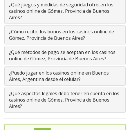
¿Qué juegos y medidas de seguridad ofrecen los
casinos online de Gómez, Provincia de Buenos
Aires?
¿Cómo recibo los bonos en los casinos online de
Gómez, Provincia de Buenos Aires?
¿Qué métodos de pago se aceptan en los casinos
online de Gómez, Provincia de Buenos Aires?
¿Puedo jugar en los casinos online en Buenos
Aires, Argentina desde el celular?
¿Qué aspectos legales debo tener en cuenta en los
casinos online de Gómez, Provincia de Buenos
Aires?