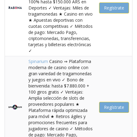
100% hasta $150.000 ARS en
Deportes ✓ Ventajas: Miles de
Regístrate
tragamonedas ★ Casino en vivo
★ Apuestas deportivas con
cuotas competitivas ✓ Métodos
de pago: Mercado Pago,
criptomonedas, transferencias,
tarjetas y billeteras electrónicas
✓
Spinarium
Casino ⇒ Plataforma
moderna de casino online con
gran variedad de tragamonedas
y juegos en vivo ✓ Bono de
bienvenida: hasta $7.880.000 +
100 giros gratis ✓ Ventajas:
Amplia selección de slots de
proveedores populares ★
Regístrate
Plataforma rápida optimizada
para móvil ★ Retiros ágiles y
promociones frecuentes para
jugadores de casino ✓ Métodos
de pago: Mercado Pago,