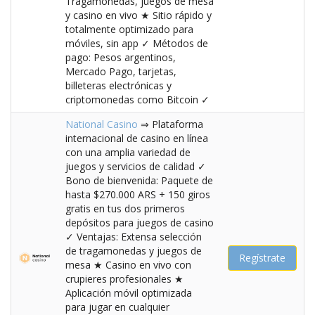
Tragamonedas, juegos de mesa
y casino en vivo ★ Sitio rápido y
totalmente optimizado para
móviles, sin app ✓ Métodos de
pago: Pesos argentinos,
Mercado Pago, tarjetas,
billeteras electrónicas y
criptomonedas como Bitcoin ✓
National Casino
⇒ Plataforma
internacional de casino en línea
con una amplia variedad de
juegos y servicios de calidad ✓
Bono de bienvenida: Paquete de
hasta $270.000 ARS + 150 giros
gratis en tus dos primeros
depósitos para juegos de casino
✓ Ventajas: Extensa selección
de tragamonedas y juegos de
Regístrate
mesa ★ Casino en vivo con
crupieres profesionales ★
Aplicación móvil optimizada
para jugar en cualquier