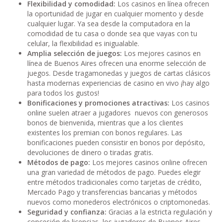
Flexibilidad y comodidad:
Los casinos en línea ofrecen
la oportunidad de jugar en cualquier momento y desde
cualquier lugar. Ya sea desde la computadora en la
comodidad de tu casa o donde sea que vayas con tu
celular, la flexibilidad es inigualable.
Amplia selección de juegos:
Los mejores casinos en
línea de Buenos Aires ofrecen una enorme selección de
juegos. Desde tragamonedas y juegos de cartas clásicos
hasta modernas experiencias de casino en vivo ¡hay algo
para todos los gustos!
Bonificaciones y promociones atractivas:
Los casinos
online suelen atraer a jugadores nuevos con generosos
bonos de bienvenida, mientras que a los clientes
existentes los premian con bonos regulares. Las
bonificaciones pueden consistir en bonos por depósito,
devoluciones de dinero o tiradas gratis.
Métodos de pago:
Los mejores casinos online ofrecen
una gran variedad de métodos de pago. Puedes elegir
entre métodos tradicionales como tarjetas de crédito,
Mercado Pago y transferencias bancarias y métodos
nuevos como monederos electrónicos o criptomonedas.
Seguridad y confianza:
Gracias a la estricta regulación y
concesión de licencias, los jugadores de Buenos Aires