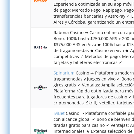
Experiencia optimizada en su app móvi
de pago: Mercado Pago, Rapipago, Pago Fá
transferencias bancarias y AstroPay ✓ L
Aires y Córdoba, garantizando un entor
Rabona Casino ⇒ Casino online con apue
Bono: 100% hasta $750.000 ARS + 200 ti
$375.000 ARS en Vivo ★ 100% hasta $15
de tragamonedas ★ Casino en vivo ★ Ap
competitivas ✓ Métodos de pago: Merca
tarjetas y billeteras electrónicas ✓
Spinarium
Casino ⇒ Plataforma moderna
tragamonedas y juegos en vivo ✓ Bono d
giros gratis ✓ Ventajas: Amplia selecci
Plataforma rápida optimizada para móvi
frecuentes para jugadores de casino ✓
criptomonedas, Skrill, Neteller, tarjeta
IviBet
Casino ⇒ Plataforma confiable par
con alcance global ✓ Bono de bienveni
tiradas gratis para casino ✓ Ventajas: 
internacionales ★ Extensa selección de