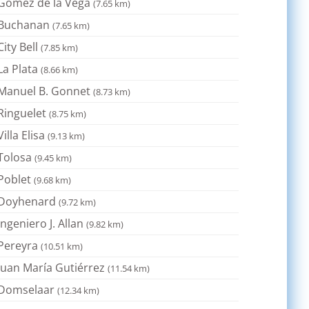
Gómez de la Vega
(7.65 km)
Buchanan
(7.65 km)
City Bell
(7.85 km)
La Plata
(8.66 km)
Manuel B. Gonnet
(8.73 km)
Ringuelet
(8.75 km)
Villa Elisa
(9.13 km)
Tolosa
(9.45 km)
Poblet
(9.68 km)
Doyhenard
(9.72 km)
Ingeniero J. Allan
(9.82 km)
Pereyra
(10.51 km)
Juan María Gutiérrez
(11.54 km)
Domselaar
(12.34 km)