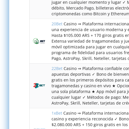
jugar en cualquier momento y lugar ✓ M
débito, Mercado Pago, billeteras electrón
criptomonedas como Bitcoin y Ethereu
20Bet
Casino ⇒ Plataforma internacional
una experiencia de usuario moderna y 
Hasta $105.000 ARS + 170 giros gratis e
Extensa variedad de tragamonedas y ju
móvil optimizada para jugar en cualqu
programa de fidelidad para usuarios f
Pago, AstroPay, Skrill, Neteller, tarjeta
22Bet
Casino ⇒ Plataforma confiable con
apuestas deportivas ✓ Bono de bienveni
gratis en los primeros depósitos para c
tragamonedas y casino en vivo ★ Opcion
una sola plataforma ★ App móvil para 
cualquier lugar ✓ Métodos de pago: Mer
AstroPay, Skrill, Neteller, tarjetas de c
1xBet
Casino ⇒ Plataforma internacional
casino y experiencia reconocida ✓ Bono
$2.080.000 ARS + 150 giros gratis en lo