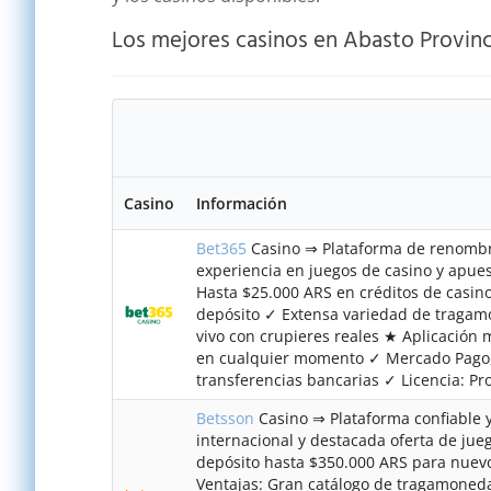
Los mejores casinos en Abasto Provin
Casino
Información
Bet365
Casino ⇒ Plataforma de renombr
experiencia en juegos de casino y apue
Hasta $25.000 ARS en créditos de casino 
depósito ✓ Extensa variedad de tragam
vivo con crupieres reales ★ Aplicación m
en cualquier momento ✓ Mercado Pago, As
transferencias bancarias ✓ Licencia: Pr
Betsson
Casino ⇒ Plataforma confiable y
internacional y destacada oferta de ju
depósito hasta $350.000 ARS para nuevo
Ventajas: Gran catálogo de tragamoneda