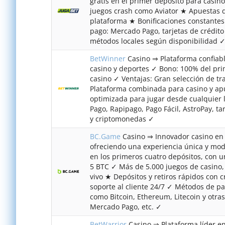
gratis en el primer depósito para casi
juegos crash como Aviator ★ Apuestas 
plataforma ★ Bonificaciones constante
pago: Mercado Pago, tarjetas de crédito 
métodos locales según disponibilidad 
BetWinner
Casino ⇒ Plataforma confiab
casino y deportes ✓ Bono: 100% del pri
casino ✓ Ventajas: Gran selección de t
Plataforma combinada para casino y ap
optimizada para jugar desde cualquier
Pago, Rapipago, Pago Fácil, AstroPay, tarj
y criptomonedas ✓
BC.Game
Casino ⇒ Innovador casino en
ofreciendo una experiencia única y mo
en los primeros cuatro depósitos, con
5 BTC ✓ Más de 5.000 juegos de casino
vivo ★ Depósitos y retiros rápidos con
soporte al cliente 24/7 ✓ Métodos de p
como Bitcoin, Ethereum, Litecoin y otr
Mercado Pago, etc. ✓
BetWarrior
Casino ⇒ Plataforma líder en