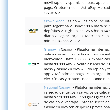
móvil rápida y optimizada para apuesta
pago: Criptomonedas, AstroPay, Mercado
seguros ✓
CrownGreen
Casino ⇒ Casino online int
para Argentina ✓ Bono: 100% hasta $1.
depósitos ✓ High Roller 125% hasta $4
diario ✓ Pagos: Tarjetas, Mercado Pago, 
mínimo: $2.000 ARS ✓
Granawin
Casino ⇒ Plataforma internaci
online con amplia oferta de juegos y 
bienvenida: Hasta 100.000 ARS para cas
hasta 90.000 ARS ✓ Ventajas: Más de 2
mesa y casino en vivo ★ Sitio rápido y 
app ✓ Métodos de pago: Pesos argentinos
electrónicas y criptomonedas como Bitc
National Casino
⇒ Plataforma internacio
variedad de juegos y servicios de cali
hasta $270.000 ARS + 150 giros gratis e
de casino ✓ Ventajas: Extensa selecci
Casino en vivo con crupieres profesiona