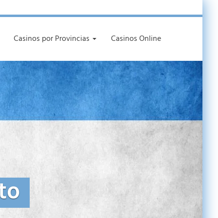
Casinos por Provincias
Casinos Online
to