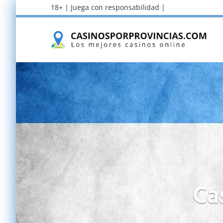
Skip
18+ | Juega con responsabilidad |
to
main
content
Ca