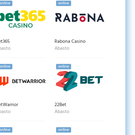
online
online
et365
Rabona Casino
basto
Abasto
online
online
etWarrior
22Bet
basto
Abasto
online
online