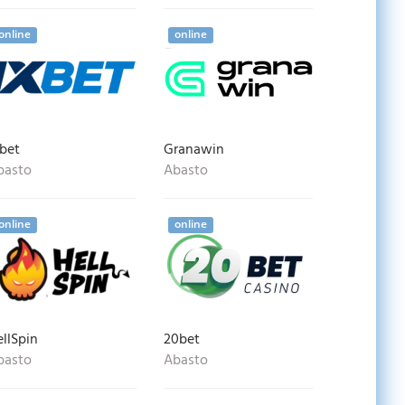
online
online
xbet
Granawin
basto
Abasto
online
online
llSpin
20bet
basto
Abasto