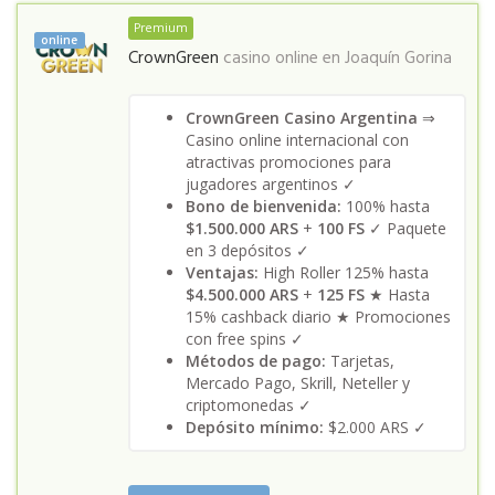
Premium
online
CrownGreen
casino online en
Joaquín Gorina
CrownGreen Casino Argentina
⇒
Casino online internacional con
atractivas promociones para
jugadores argentinos ✓
Bono de bienvenida:
100% hasta
$1.500.000 ARS
+
100 FS
✓ Paquete
en 3 depósitos ✓
Ventajas:
High Roller 125% hasta
$4.500.000 ARS
+
125 FS
★ Hasta
15% cashback diario ★ Promociones
con free spins ✓
Métodos de pago:
Tarjetas,
Mercado Pago, Skrill, Neteller y
criptomonedas ✓
Depósito mínimo:
$2.000 ARS ✓