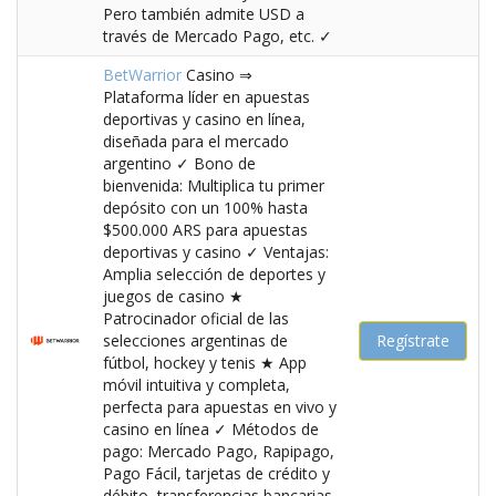
Pero también admite USD a
través de Mercado Pago, etc. ✓
BetWarrior
Casino ⇒
Plataforma líder en apuestas
deportivas y casino en línea,
diseñada para el mercado
argentino ✓ Bono de
bienvenida: Multiplica tu primer
depósito con un 100% hasta
$500.000 ARS para apuestas
deportivas y casino ✓ Ventajas:
Amplia selección de deportes y
juegos de casino ★
Patrocinador oficial de las
selecciones argentinas de
Regístrate
fútbol, hockey y tenis ★ App
móvil intuitiva y completa,
perfecta para apuestas en vivo y
casino en línea ✓ Métodos de
pago: Mercado Pago, Rapipago,
Pago Fácil, tarjetas de crédito y
débito, transferencias bancarias