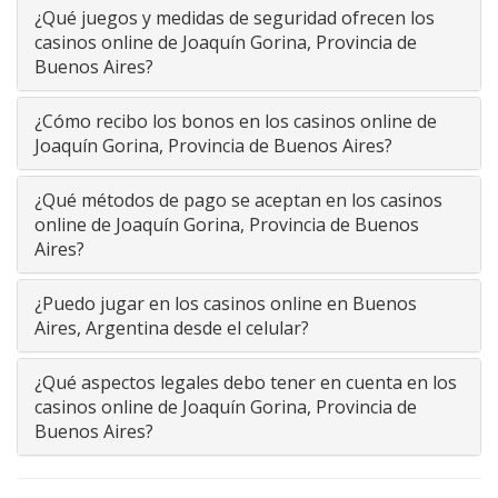
¿Qué juegos y medidas de seguridad ofrecen los
casinos online de Joaquín Gorina, Provincia de
Buenos Aires?
¿Cómo recibo los bonos en los casinos online de
Joaquín Gorina, Provincia de Buenos Aires?
¿Qué métodos de pago se aceptan en los casinos
online de Joaquín Gorina, Provincia de Buenos
Aires?
¿Puedo jugar en los casinos online en Buenos
Aires, Argentina desde el celular?
¿Qué aspectos legales debo tener en cuenta en los
casinos online de Joaquín Gorina, Provincia de
Buenos Aires?