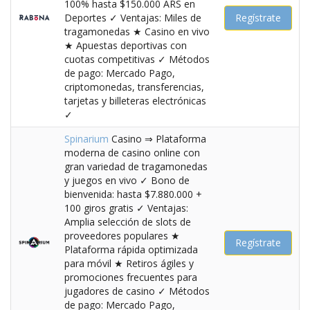
100% hasta $150.000 ARS en
Deportes ✓ Ventajas: Miles de
Regístrate
tragamonedas ★ Casino en vivo
★ Apuestas deportivas con
cuotas competitivas ✓ Métodos
de pago: Mercado Pago,
criptomonedas, transferencias,
tarjetas y billeteras electrónicas
✓
Spinarium
Casino ⇒ Plataforma
moderna de casino online con
gran variedad de tragamonedas
y juegos en vivo ✓ Bono de
bienvenida: hasta $7.880.000 +
100 giros gratis ✓ Ventajas:
Amplia selección de slots de
proveedores populares ★
Regístrate
Plataforma rápida optimizada
para móvil ★ Retiros ágiles y
promociones frecuentes para
jugadores de casino ✓ Métodos
de pago: Mercado Pago,