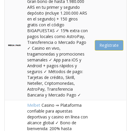
Gran bono de hasta 1.980.000
ARS en tu primer y segundo
depósito (incluye 1.200.000 ARS
en el segundo) + 150 giros
gratis con el código
BIGAPUESTAS ✓ 15% extra con
pagos locales como AstroPay,
Transferencia o Mercado Pago
Regístrate
✓ Casino en vivo,
tragamonedas y promociones
semanales ✓ App para iOS y
Android + pagos rápidos y
seguros ✓ Métodos de pago:
Tarjetas de crédito, Skrill,
Neteller, Criptomonedas,
AstroPay, Transferencia
Bancaria y Mercado Pago ✓
Melbet
Casino ⇒ Plataforma
confiable para apuestas
deportivas y casino en línea con
alcance global ✓ Bono de
bienvenida: 200% hasta