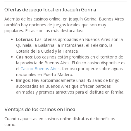
Ofertas de juego local en Joaquín Gorina
Además de los casinos online, en Joaquín Gorina, Buenos Aires
también hay opciones de juegos locales que son muy
populares. Estas son las más destacadas:
Loterías
: Las loterías aprobadas en Buenos Aires son la
Quiniela, la Bailarina, la Instantánea, el TeleKino, la
Lotería de la Ciudad y la Tarasca.
Casinos
: Los casinos están prohibidos en el territorio de
la provincia de Buenos Aires. El único casino disponible es
el
Casino Buenos Aires
, famoso por operar sobre aguas
nacionales en Puerto Madero.
Bingos
: Hay aproximadamente unas 45 salas de bingo
autorizadas en Buenos Aires que ofrecen partidas
animadas y premios atractivos para el disfrute en familia.
Ventajas de los casinos en línea
Cuando apuestas en casinos online disfrutas de beneficios
como: