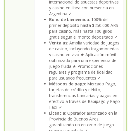
internacional de apuestas deportivas
y casino en línea con presencia en
Argentina ✓
Bono de bienvenida
: 100% del
primer depósito hasta $250.000 ARS
para casino, más hasta 100 giros
gratis según el monto depositado ✓
Ventajas
: Amplia variedad de juegos
de casino, incluyendo tragamonedas
y casino en vivo ★ Aplicación móvil
optimizada para una experiencia de
juego fluida ★ Promociones
regulares y programa de fidelidad
para usuarios frecuentes ✓
Métodos de pago
: Mercado Pago,
tarjetas de crédito y débito,
transferencias bancarias y pagos en
efectivo a través de Rapipago y Pago
Fácil ✓
Licencia
: Operador autorizado en la
Provincia de Buenos Aires,
garantizando un entorno de juego
seguro y regulado ✓