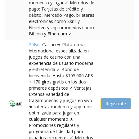
momento y lugar ✓ Métodos de
pago: Tarjetas de crédito y
débito, Mercado Pago, billeteras
electrónicas como Skrill y
Neteller, y criptomonedas como
Bitcoin y Ethereum ✓
20Bet
Casino ⇒ Plataforma
internacional especializada en
juegos de casino con una
experiencia de usuario moderna
y entretenida ✓ Bono de
bienvenida: Hasta $105.000 ARS
+ 170 giros gratis en los dos
primeros depósitos ✓ Ventajas:
Extensa variedad de
tragamonedas y juegos en vivo
Regístrate
★ Interfaz moderna y app móvil
optimizada para jugar en
cualquier momento ★
Promociones regulares y
programa de fidelidad para
usuarios frecuentes ✓ Métodos