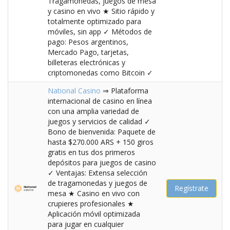
Tragamonedas, juegos de mesa
y casino en vivo ★ Sitio rápido y
totalmente optimizado para
móviles, sin app ✓ Métodos de
pago: Pesos argentinos,
Mercado Pago, tarjetas,
billeteras electrónicas y
criptomonedas como Bitcoin ✓
National Casino
⇒ Plataforma
internacional de casino en línea
con una amplia variedad de
juegos y servicios de calidad ✓
Bono de bienvenida: Paquete de
hasta $270.000 ARS + 150 giros
gratis en tus dos primeros
depósitos para juegos de casino
✓ Ventajas: Extensa selección
de tragamonedas y juegos de
Regístrate
mesa ★ Casino en vivo con
crupieres profesionales ★
Aplicación móvil optimizada
para jugar en cualquier