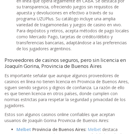
en línea que opera legalmente en CABA. Se destaca por
su transparencia, ofreciendo juegos sin requisitos de
apuesta y devoluciones en efectivo a través de su
programa UZUPlus. Su catálogo incluye una amplia
variedad de tragamonedas y juegos de casino en vivo.
Para depósitos y retiros, acepta métodos de pago locales
como Mercado Pago, tarjetas de crédito/débito y
transferencias bancarias, adaptándose a las preferencias
de los jugadores argentinos.
Proveedores de casinos seguros, pero sin licencia en
Joaquín Gorina, Provincia de Buenos Aires
Es importante señalar que aunque algunos proveedores de
casinos en línea no tienen licencia en Provincia de Buenos Aires,
siguen siendo seguros y dignos de confianza. La razón de ello
es que tienen licencia en otros países, donde cumplen con
normas estrictas para respetar la seguridad y privacidad de los
jugadores.
Estos son algunos casinos online confiables que aceptan
usuarios de Joaquín Gorina Provincia de Buenos Aires:
Melbet
Provincia de Buenos Aires:
Melbet
destaca