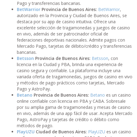
Pago y transferencias bancarias.
BetWarrior
Provincia de Buenos Aires:
BetWarrior
,
autorizado en la Provincia y Ciudad de Buenos Aires, se
destaca por su app de casino intuitiva. Ofrece una
excelente selección de tragamonedas y juegos de casino
en vivo, además de ser patrocinador oficial de
federaciones deportivas nacionales. Admite pagos con
Mercado Pago, tarjetas de débito/crédito y transferencias
bancarias.
Betsson
Provincia de Buenos Aires:
Betsson
, con
licencia en la Ciudad y PBA, brinda una experiencia de
casino segura y confiable. La plataforma incluye una
variada oferta de tragamonedas, juegos de casino en vivo
y métodos de pago prácticos como tarjetas, Mercado
Pago y AstroPay.
Betano
Provincia de Buenos Aires:
Betano
es un casino
online confiable con licencia en PBA y CABA. Sobresale
por su amplia gama de tragamonedas y mesas de casino
en vivo, además de una app fácil de usar. Acepta Mercado
Pago, AstroPay y tarjetas de crédito o débito como
métodos de pago.
PlayUZU
Ciudad de Buenos Aires:
PlayUZU
es un casino