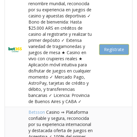
renombre mundial, reconocida
por su experiencia en juegos de
casino y apuestas deportivas ✓
Bono de bienvenida: Hasta
$25.000 ARS en créditos de
casino al registrarte y realizar tu
primer depósito ✓ Extensa
variedad de tragamonedas y
Regístrate
juegos de mesa ★ Casino en
vivo con crupieres reales ★
Aplicación móvil intuitiva para
disfrutar de juegos en cualquier
momento ✓ Mercado Pago,
AstroPay, tarjetas de crédito y
débito, y transferencias
bancarias ✓ Licencia: Provincia
de Buenos Aires y CABA ✓
Betsson
Casino ⇒ Plataforma
confiable y segura, reconocida
por su experiencia internacional
y destacada oferta de juegos en
Argentina ✓ 100% del primer