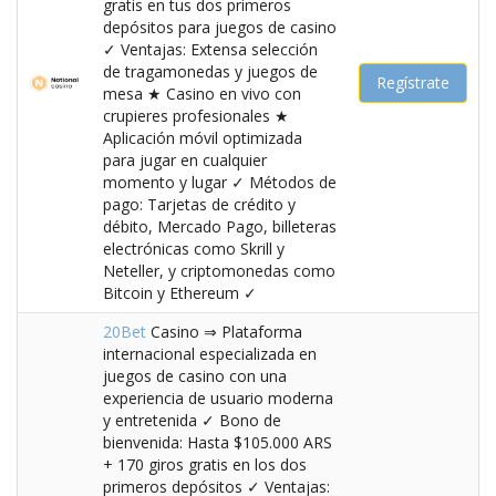
gratis en tus dos primeros
depósitos para juegos de casino
✓ Ventajas: Extensa selección
de tragamonedas y juegos de
Regístrate
mesa ★ Casino en vivo con
crupieres profesionales ★
Aplicación móvil optimizada
para jugar en cualquier
momento y lugar ✓ Métodos de
pago: Tarjetas de crédito y
débito, Mercado Pago, billeteras
electrónicas como Skrill y
Neteller, y criptomonedas como
Bitcoin y Ethereum ✓
20Bet
Casino ⇒ Plataforma
internacional especializada en
juegos de casino con una
experiencia de usuario moderna
y entretenida ✓ Bono de
bienvenida: Hasta $105.000 ARS
+ 170 giros gratis en los dos
primeros depósitos ✓ Ventajas: