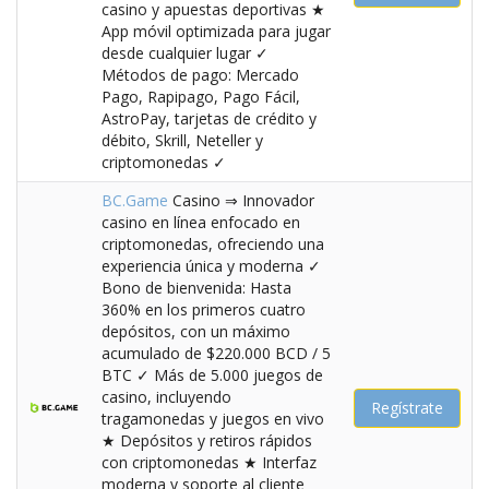
casino y apuestas deportivas ★
App móvil optimizada para jugar
desde cualquier lugar ✓
Métodos de pago: Mercado
Pago, Rapipago, Pago Fácil,
AstroPay, tarjetas de crédito y
débito, Skrill, Neteller y
criptomonedas ✓
BC.Game
Casino ⇒ Innovador
casino en línea enfocado en
criptomonedas, ofreciendo una
experiencia única y moderna ✓
Bono de bienvenida: Hasta
360% en los primeros cuatro
depósitos, con un máximo
acumulado de $220.000 BCD / 5
BTC ✓ Más de 5.000 juegos de
casino, incluyendo
Regístrate
tragamonedas y juegos en vivo
★ Depósitos y retiros rápidos
con criptomonedas ★ Interfaz
moderna y soporte al cliente