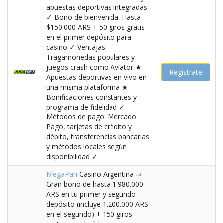
apuestas deportivas integradas
✓ Bono de bienvenida: Hasta
$150.000 ARS + 50 giros gratis
en el primer depósito para
casino ✓ Ventajas:
Tragamonedas populares y
juegos crash como Aviator ★
Regístrate
Apuestas deportivas en vivo en
una misma plataforma ★
Bonificaciones constantes y
programa de fidelidad ✓
Métodos de pago: Mercado
Pago, tarjetas de crédito y
débito, transferencias bancarias
y métodos locales según
disponibilidad ✓
MegaPari
Casino Argentina ⇒
Gran bono de hasta 1.980.000
ARS en tu primer y segundo
depósito (incluye 1.200.000 ARS
en el segundo) + 150 giros