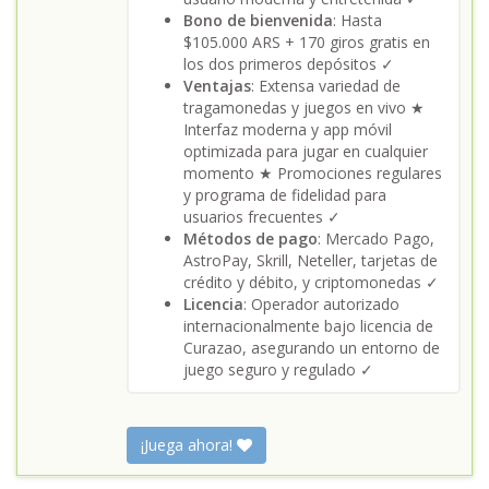
Bono de bienvenida
: Hasta
$105.000 ARS + 170 giros gratis en
los dos primeros depósitos ✓
Ventajas
: Extensa variedad de
tragamonedas y juegos en vivo ★
Interfaz moderna y app móvil
optimizada para jugar en cualquier
momento ★ Promociones regulares
y programa de fidelidad para
usuarios frecuentes ✓
Métodos de pago
: Mercado Pago,
AstroPay, Skrill, Neteller, tarjetas de
crédito y débito, y criptomonedas ✓
Licencia
: Operador autorizado
internacionalmente bajo licencia de
Curazao, asegurando un entorno de
juego seguro y regulado ✓
¡Juega ahora!