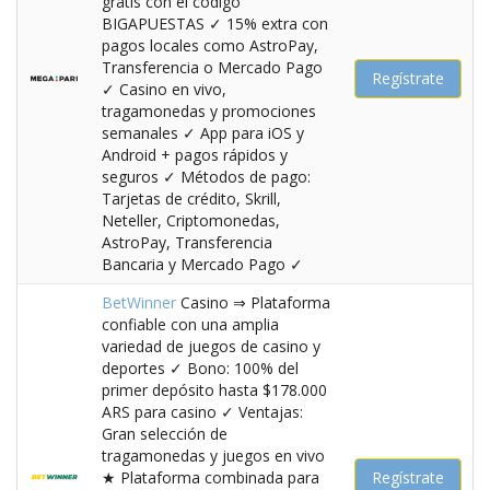
gratis con el código
BIGAPUESTAS ✓ 15% extra con
pagos locales como AstroPay,
Transferencia o Mercado Pago
Regístrate
✓ Casino en vivo,
tragamonedas y promociones
semanales ✓ App para iOS y
Android + pagos rápidos y
seguros ✓ Métodos de pago:
Tarjetas de crédito, Skrill,
Neteller, Criptomonedas,
AstroPay, Transferencia
Bancaria y Mercado Pago ✓
BetWinner
Casino ⇒ Plataforma
confiable con una amplia
variedad de juegos de casino y
deportes ✓ Bono: 100% del
primer depósito hasta $178.000
ARS para casino ✓ Ventajas:
Gran selección de
tragamonedas y juegos en vivo
★ Plataforma combinada para
Regístrate