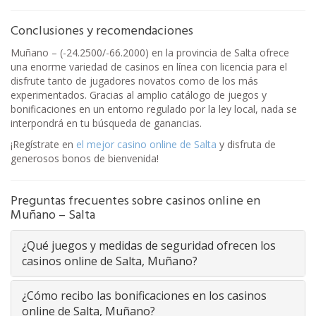
Conclusiones y recomendaciones
Muñano – (-24.2500/-66.2000) en la provincia de Salta ofrece
una enorme variedad de casinos en línea con licencia para el
disfrute tanto de jugadores novatos como de los más
experimentados. Gracias al amplio catálogo de juegos y
bonificaciones en un entorno regulado por la ley local, nada se
interpondrá en tu búsqueda de ganancias.
¡Regístrate en
el mejor casino online de Salta
y disfruta de
generosos bonos de bienvenida!
Preguntas frecuentes sobre casinos online en
Muñano – Salta
¿Qué juegos y medidas de seguridad ofrecen los
casinos online de Salta, Muñano?
¿Cómo recibo las bonificaciones en los casinos
online de Salta, Muñano?