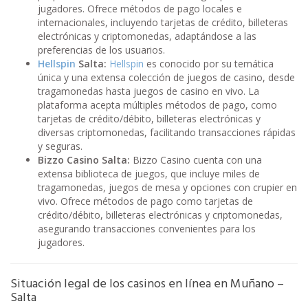
jugadores. Ofrece métodos de pago locales e
internacionales, incluyendo tarjetas de crédito, billeteras
electrónicas y criptomonedas, adaptándose a las
preferencias de los usuarios.
Hellspin
Salta:
Hellspin
es conocido por su temática
única y una extensa colección de juegos de casino, desde
tragamonedas hasta juegos de casino en vivo. La
plataforma acepta múltiples métodos de pago, como
tarjetas de crédito/débito, billeteras electrónicas y
diversas criptomonedas, facilitando transacciones rápidas
y seguras.
Bizzo Casino Salta:
Bizzo Casino cuenta con una
extensa biblioteca de juegos, que incluye miles de
tragamonedas, juegos de mesa y opciones con crupier en
vivo. Ofrece métodos de pago como tarjetas de
crédito/débito, billeteras electrónicas y criptomonedas,
asegurando transacciones convenientes para los
jugadores.
Situación legal de los casinos en línea en Muñano –
Salta