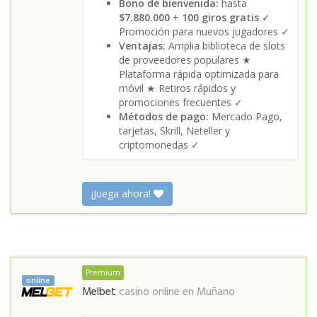
Bono de bienvenida:
hasta
$7.880.000
+
100 giros gratis
✓
Promoción para nuevos jugadores ✓
Ventajas:
Amplia biblioteca de slots
de proveedores populares ★
Plataforma rápida optimizada para
móvil ★ Retiros rápidos y
promociones frecuentes ✓
Métodos de pago:
Mercado Pago,
tarjetas, Skrill, Neteller y
criptomonedas ✓
¡Juega ahora!
Premium
online
Melbet
casino online en
Muñano