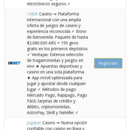
electrónicos seguros ✓
1xBet
Casino ⇒ Plataforma
internacional con una amplia
oferta de juegos de casino y
experiencia reconocida ✓ Bono
de bienvenida: Paquete de hasta
$2.080.000 ARS + 150 giros
gratis en los primeros depósitos
✓ Ventajas: Extensa selección
de tragamonedas y juegos en
Regístrate
vivo ★ Apuestas deportivas y
casino en una sola plataforma
★ App móvil optimizada para
jugar y apostar desde cualquier
lugar ✓ Métodos de pago:
Mercado Pago, Rapipago, Pago
Fácil, tarjetas de crédito y
débito, criptomonedas,
AstroPay, Skrill y Neteller ✓
Jugabet
Casino ⇒ Nueva opción
confiable con casino en línea y