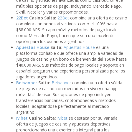
de casino y funciones avanzadas como cashout. Ofrece
múltiples opciones de pago, incluyendo Mercado Pago,
Skrill, Neteller y varias criptomonedas.
22Bet
Casino Salta:
22Bet
combina una oferta de casino
completa con bonos atractivos, como el 100% hasta
$88.000 ARS. Su app móvil y métodos de pago locales,
como Mercado Pago, hacen que sea una excelente
opción para los usuarios argentinos.
Apuestas House
Salta:
Apuestas House
es una
plataforma confiable que ofrece una amplia variedad de
juegos de casino y un bono de bienvenida del 150% hasta
$40.000 ARS. Sus métodos de pago locales y soporte en
español aseguran una experiencia personalizada para los
jugadores argentinos.
Betwinner
Salta:
Betwinner
combina una oferta sólida
de juegos de casino con mercados en vivo y una app
móvil fácil de usar. Sus opciones de pago incluyen
transferencias bancarias, criptomonedas y métodos
locales, adaptándose perfectamente al mercado
argentino.
Ivibet
Casino Salta:
Ivibet
se destaca por su variada
oferta de juegos de casino y apuestas deportivas,
proporcionando una experiencia integral para los