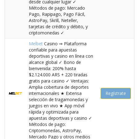
desde cualquier lugar ✓
Métodos de pago: Mercado
Pago, Rapipago, Pago Fácil,
AstroPay, Skrill, Neteller,
tarjetas de crédito y débito, y
criptomonedas ✓
Melbet
Casino ⇒ Plataforma
confiable para apuestas
deportivas y casino en línea con
alcance global ✓ Bono de
bienvenida: 200% hasta
$2.124.000 ARS + 220 tiradas
gratis para casino ✓ Ventajas:
Amplia cobertura de deportes
internacionales ★ Extensa
Regístrate
selección de tragamonedas y
juegos en vivo ★ App móvil
rápida y optimizada para
apuestas deportivas y casino ✓
Métodos de pago:
Criptomonedas, AstroPay,
Mercado Pago y otros medios