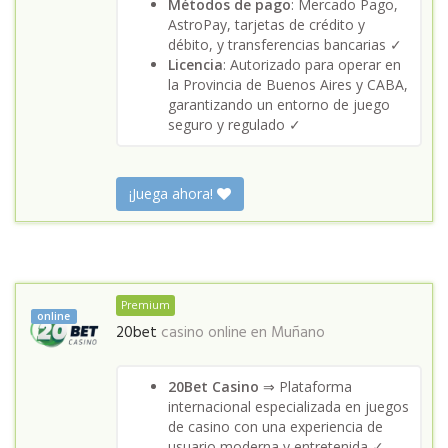
Métodos de pago
: Mercado Pago,
AstroPay, tarjetas de crédito y
débito, y transferencias bancarias ✓
Licencia
: Autorizado para operar en
la Provincia de Buenos Aires y CABA,
garantizando un entorno de juego
seguro y regulado ✓
¡Juega ahora!
Premium
online
20bet
casino online en
Muñano
20Bet Casino
⇒ Plataforma
internacional especializada en juegos
de casino con una experiencia de
usuario moderna y entretenida ✓