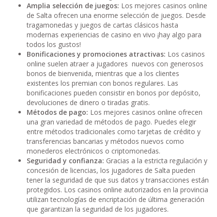
Amplia selección de juegos:
Los mejores casinos online
de Salta ofrecen una enorme selección de juegos. Desde
tragamonedas y juegos de cartas clásicos hasta
modernas experiencias de casino en vivo ¡hay algo para
todos los gustos!
Bonificaciones y promociones atractivas:
Los casinos
online suelen atraer a jugadores nuevos con generosos
bonos de bienvenida, mientras que a los clientes
existentes los premian con bonos regulares. Las
bonificaciones pueden consistir en bonos por depósito,
devoluciones de dinero o tiradas gratis.
Métodos de pago:
Los mejores casinos online ofrecen
una gran variedad de métodos de pago. Puedes elegir
entre métodos tradicionales como tarjetas de crédito y
transferencias bancarias y métodos nuevos como
monederos electrónicos o criptomonedas.
Seguridad y confianza:
Gracias a la estricta regulación y
concesión de licencias, los jugadores de Salta pueden
tener la seguridad de que sus datos y transacciones están
protegidos. Los casinos online autorizados en la provincia
utilizan tecnologías de encriptación de última generación
que garantizan la seguridad de los jugadores.