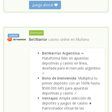
¡Juega ahora!
Premium
online
BetWarrior
casino online en
Muñano
BetWarrior Argentina
⇒
Plataforma líder en apuestas
deportivas y casino en línea,
diseñada para el mercado argentino
✓
Bono de bienvenida
: Multiplica tu
primer depósito con un 100% hasta
$500.000 ARS para apuestas
deportivas y casino ✓
Ventajas
: Amplia selección de
deportes y juegos de casino ★
Patrocinador oficial de las