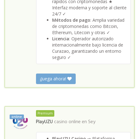
rápidos con criptomonedas ★
Interfaz moderna y soporte al cliente
24/7 ✓
Métodos de pago
: Amplia variedad
de criptomonedas como Bitcoin,
Ethereum, Litecoin y otras ✓
Licencia
: Operador autorizado
internacionalmente bajo licencia de
Curazao, garantizando un entorno
seguro ✓
¡Juega ahora!
Premium
online
PlayUZU
casino online en
Sey
PlayUZU Casino
⇒ Plataforma