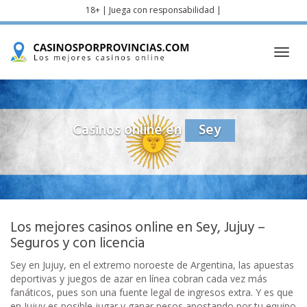
Skip
18+ | Juega con responsabilidad |
to
main
content
Toggl
navig
Casinos online en
Sey
Los mejores casinos online en Sey, Jujuy –
Seguros y con licencia
Sey en Jujuy, en el extremo noroeste de Argentina, las apuestas
deportivas y juegos de azar en línea cobran cada vez más
fanáticos, pues son una fuente legal de ingresos extra. Y es que
en Jujuy es posible jugar y ganar pesos apostando por tu equipo