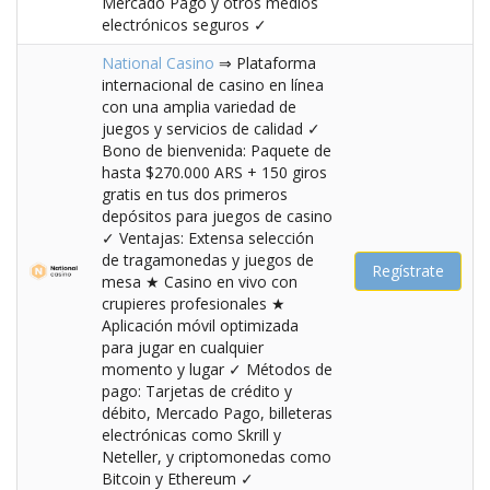
Mercado Pago y otros medios
electrónicos seguros ✓
National Casino
⇒ Plataforma
internacional de casino en línea
con una amplia variedad de
juegos y servicios de calidad ✓
Bono de bienvenida: Paquete de
hasta $270.000 ARS + 150 giros
gratis en tus dos primeros
depósitos para juegos de casino
✓ Ventajas: Extensa selección
de tragamonedas y juegos de
Regístrate
mesa ★ Casino en vivo con
crupieres profesionales ★
Aplicación móvil optimizada
para jugar en cualquier
momento y lugar ✓ Métodos de
pago: Tarjetas de crédito y
débito, Mercado Pago, billeteras
electrónicas como Skrill y
Neteller, y criptomonedas como
Bitcoin y Ethereum ✓