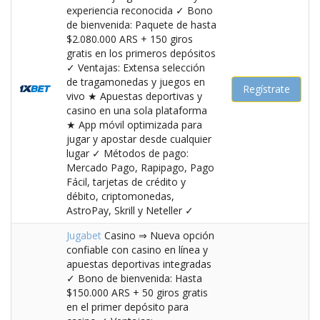
experiencia reconocida ✓ Bono
de bienvenida: Paquete de hasta
$2.080.000 ARS + 150 giros
gratis en los primeros depósitos
✓ Ventajas: Extensa selección
de tragamonedas y juegos en
Regístrate
vivo ★ Apuestas deportivas y
casino en una sola plataforma
★ App móvil optimizada para
jugar y apostar desde cualquier
lugar ✓ Métodos de pago:
Mercado Pago, Rapipago, Pago
Fácil, tarjetas de crédito y
débito, criptomonedas,
AstroPay, Skrill y Neteller ✓
Jugabet
Casino ⇒ Nueva opción
confiable con casino en línea y
apuestas deportivas integradas
✓ Bono de bienvenida: Hasta
$150.000 ARS + 50 giros gratis
en el primer depósito para