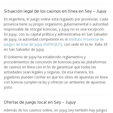
Situación legal de los casinos en línea en Sey – Jujuy
En Argentina, el juego online está regulado por provincias. Cada
provincia tiene su propio organismo gubernamental o autoridad
responsable de otorgar licencias, y Jujuy no es una excepción.
En Jujuy, con su capital política y administrativa en San Salvador
de Jujuy, la autoridad competente es el
Instituto Provincial de
Juegos de Azar de Jujuy (INPROJUY)
, con sede en la Av. Italia 39
en San Salvador de Jujuy.
El Gobierno de Jujuy ha establecido reglamentos y
procedimientos de concesión de licencias para las plataformas
de casinos en línea con el fin de garantizar que todas las
actividades sean legales y seguras. De esa manera, los
jugadores pueden confiar en que los sitios de apuestas en línea
con licencia cumplen la ley y ofrecen un ambiente de apuestas
justo.
Ofertas de juego local en Sey – Jujuy
Además de los casinos online, en Jujuy,Sey también hay juegos