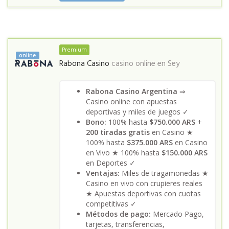
Premium
online
Rabona Casino
casino online en
Sey
Rabona Casino Argentina
⇒
Casino online con apuestas
deportivas y miles de juegos ✓
Bono:
100% hasta
$750.000 ARS
+
200 tiradas gratis
en Casino ★
100% hasta
$375.000 ARS
en Casino
en Vivo ★ 100% hasta
$150.000 ARS
en Deportes ✓
Ventajas:
Miles de tragamonedas ★
Casino en vivo con crupieres reales
★ Apuestas deportivas con cuotas
competitivas ✓
Métodos de pago:
Mercado Pago,
tarjetas, transferencias,