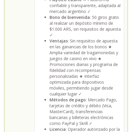
confiable y transparente, adaptada al
mercado argentino ✓
Bono de bienvenida
: 50 giros gratis
al realizar un depósito mínimo de
$1.000 ARS, sin requisitos de apuesta
✓
Ventajas
: Sin requisitos de apuesta
en las ganancias de los bonos ★
Amplia variedad de tragamonedas y
juegos de casino en vivo ★
Promociones diarias y programa de
fidelidad con recompensas
personalizadas ★ Interfaz
optimizada para dispositivos
móviles, permitiendo jugar desde
cualquier lugar ✓
Métodos de pago
: Mercado Pago,
tarjetas de crédito y débito (Visa,
MasterCard), transferencias
bancarias y billeteras electrónicas
como PayPal y Skrill ✓
Licencia
: Operador autorizado por la