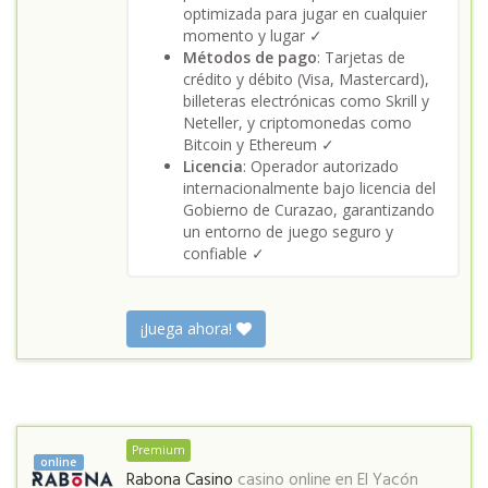
optimizada para jugar en cualquier
momento y lugar ✓
Métodos de pago
: Tarjetas de
crédito y débito (Visa, Mastercard),
billeteras electrónicas como Skrill y
Neteller, y criptomonedas como
Bitcoin y Ethereum ✓
Licencia
: Operador autorizado
internacionalmente bajo licencia del
Gobierno de Curazao, garantizando
un entorno de juego seguro y
confiable ✓
¡Juega ahora!
Premium
online
Rabona Casino
casino online en
El Yacón