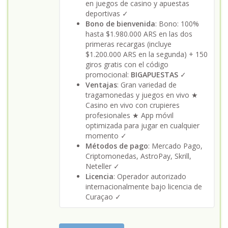
en juegos de casino y apuestas
deportivas ✓
Bono de bienvenida
: Bono: 100%
hasta $1.980.000 ARS en las dos
primeras recargas (incluye
$1.200.000 ARS en la segunda) + 150
giros gratis con el código
promocional:
BIGAPUESTAS
✓
Ventajas
: Gran variedad de
tragamonedas y juegos en vivo ★
Casino en vivo con crupieres
profesionales ★ App móvil
optimizada para jugar en cualquier
momento ✓
Métodos de pago
: Mercado Pago,
Criptomonedas, AstroPay, Skrill,
Neteller ✓
Licencia
: Operador autorizado
internacionalmente bajo licencia de
Curaçao ✓