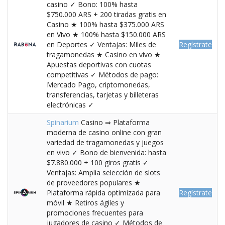
casino ✓ Bono: 100% hasta
$750.000 ARS + 200 tiradas gratis en
Casino ★ 100% hasta $375.000 ARS
en Vivo ★ 100% hasta $150.000 ARS
en Deportes ✓ Ventajas: Miles de
Regístrate
tragamonedas ★ Casino en vivo ★
Apuestas deportivas con cuotas
competitivas ✓ Métodos de pago:
Mercado Pago, criptomonedas,
transferencias, tarjetas y billeteras
electrónicas ✓
Spinarium
Casino ⇒ Plataforma
moderna de casino online con gran
variedad de tragamonedas y juegos
en vivo ✓ Bono de bienvenida: hasta
$7.880.000 + 100 giros gratis ✓
Ventajas: Amplia selección de slots
de proveedores populares ★
Plataforma rápida optimizada para
Regístrate
móvil ★ Retiros ágiles y
promociones frecuentes para
jugadores de casino ✓ Métodos de