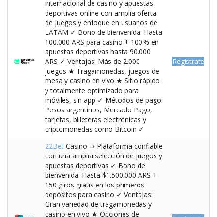
internacional de casino y apuestas
deportivas online con amplia oferta
de juegos y enfoque en usuarios de
LATAM ✓ Bono de bienvenida: Hasta
100.000 ARS para casino + 100 % en
apuestas deportivas hasta 90.000
ARS ✓ Ventajas: Más de 2.000
Regístrate
juegos ★ Tragamonedas, juegos de
mesa y casino en vivo ★ Sitio rápido
y totalmente optimizado para
móviles, sin app ✓ Métodos de pago:
Pesos argentinos, Mercado Pago,
tarjetas, billeteras electrónicas y
criptomonedas como Bitcoin ✓
22Bet
Casino ⇒ Plataforma confiable
con una amplia selección de juegos y
apuestas deportivas ✓ Bono de
bienvenida: Hasta $1.500.000 ARS +
150 giros gratis en los primeros
depósitos para casino ✓ Ventajas:
Gran variedad de tragamonedas y
casino en vivo ★ Opciones de