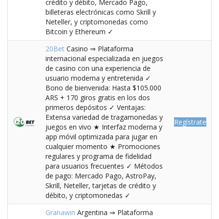
crédito y débito, Mercado Pago,
billeteras electrónicas como Skrill y
Neteller, y criptomonedas como
Bitcoin y Ethereum ✓
20Bet
Casino ⇒ Plataforma
internacional especializada en juegos
de casino con una experiencia de
usuario moderna y entretenida ✓
Bono de bienvenida: Hasta $105.000
ARS + 170 giros gratis en los dos
primeros depósitos ✓ Ventajas:
Extensa variedad de tragamonedas y
Regístrate
juegos en vivo ★ Interfaz moderna y
app móvil optimizada para jugar en
cualquier momento ★ Promociones
regulares y programa de fidelidad
para usuarios frecuentes ✓ Métodos
de pago: Mercado Pago, AstroPay,
Skrill, Neteller, tarjetas de crédito y
débito, y criptomonedas ✓
Granawin
Argentina ⇒ Plataforma