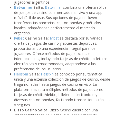
jugadores argentinos.
Betwinner
Salta:
Betwinner
combina una oferta sólida
de juegos de casino con mercados en vivo y una app
móvil fácil de usar. Sus opciones de pago incluyen
transferencias bancarias, criptomonedas y métodos
locales, adaptándose perfectamente al mercado
argentino.
Ivibet
Casino Salta:
Ivibet
se destaca por su variada
oferta de juegos de casino y apuestas deportivas,
proporcionando una experiencia integral para los
jugadores. Ofrece métodos de pago locales e
internacionales, incluyendo tarjetas de crédito, billeteras
electrónicas y criptomonedas, adaptándose a las
preferencias de los usuarios.
Hellspin
Salta:
Hellspin
es conocido por su temática
única y una extensa colección de juegos de casino, desde
tragamonedas hasta juegos de casino en vivo. La
plataforma acepta múltiples métodos de pago, como
tarjetas de crédito/débito, billeteras electrónicas y
diversas criptomonedas, facilitando transacciones rápidas
y seguras.
Bizzo Casino Salta:
Bizzo Casino cuenta con una