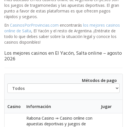
los juegos de tragamonedas y las apuestas deportivas. El gran
punto a favor de estas plataformas es que ofrecen pagos
rápidos y seguros.
En
CasinosPorProvincias.com
encontrarás
los mejores casinos
online de Salta
, El Yacón y el resto de Argentina. ¡Entérate de
todo lo que debes saber sobre la situación legal y conoce los
casinos disponibles!
Los mejores casinos en El Yacón, Salta online – agosto
2026
Métodos de pago
Casino
Información
Jugar
Rabona Casino ⇒ Casino online con
apuestas deportivas y juegos de