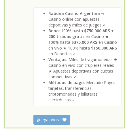
Rabona Casino Argentina
⇒
Casino online con apuestas
deportivas y miles de juegos ✓
Bono:
100% hasta
$750.000 ARS
+
200 tiradas gratis
en Casino ★
100% hasta
$375.000 ARS
en Casino
en Vivo ★ 100% hasta
$150.000 ARS
en Deportes ✓
Ventajas:
Miles de tragamonedas ★
Casino en vivo con crupieres reales
★ Apuestas deportivas con cuotas
competitivas ✓
Métodos de pago:
Mercado Pago,
tarjetas, transferencias,
criptomonedas y billeteras
electrónicas ✓
¡Juega ahora!