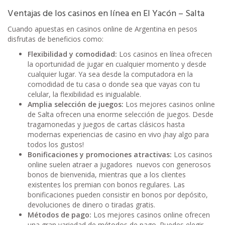
Ventajas de los casinos en línea en El Yacón – Salta
Cuando apuestas en casinos online de Argentina en pesos
disfrutas de beneficios como:
Flexibilidad y comodidad:
Los casinos en línea ofrecen
la oportunidad de jugar en cualquier momento y desde
cualquier lugar. Ya sea desde la computadora en la
comodidad de tu casa o donde sea que vayas con tu
celular, la flexibilidad es inigualable.
Amplia selección de juegos:
Los mejores casinos online
de Salta ofrecen una enorme selección de juegos. Desde
tragamonedas y juegos de cartas clásicos hasta
modernas experiencias de casino en vivo ¡hay algo para
todos los gustos!
Bonificaciones y promociones atractivas:
Los casinos
online suelen atraer a jugadores nuevos con generosos
bonos de bienvenida, mientras que a los clientes
existentes los premian con bonos regulares. Las
bonificaciones pueden consistir en bonos por depósito,
devoluciones de dinero o tiradas gratis.
Métodos de pago:
Los mejores casinos online ofrecen
una gran variedad de métodos de pago. Puedes elegir