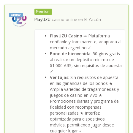
Premium
online
PlayUZU
casino online en
El Yacón
PlayUZU Casino
⇒ Plataforma
confiable y transparente, adaptada al
mercado argentino ✓
Bono de bienvenida
: 50 giros gratis
al realizar un depósito mínimo de
$1.000 ARS, sin requisitos de apuesta
✓
Ventajas
: Sin requisitos de apuesta
en las ganancias de los bonos ★
Amplia variedad de tragamonedas y
juegos de casino en vivo ★
Promociones diarias y programa de
fidelidad con recompensas
personalizadas ★ Interfaz
optimizada para dispositivos
móviles, permitiendo jugar desde
cualquier lugar ✓