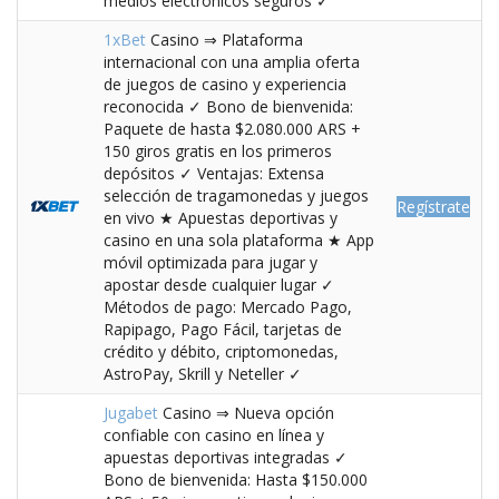
medios electrónicos seguros ✓
1xBet
Casino ⇒ Plataforma
internacional con una amplia oferta
de juegos de casino y experiencia
reconocida ✓ Bono de bienvenida:
Paquete de hasta $2.080.000 ARS +
150 giros gratis en los primeros
depósitos ✓ Ventajas: Extensa
selección de tragamonedas y juegos
Regístrate
en vivo ★ Apuestas deportivas y
casino en una sola plataforma ★ App
móvil optimizada para jugar y
apostar desde cualquier lugar ✓
Métodos de pago: Mercado Pago,
Rapipago, Pago Fácil, tarjetas de
crédito y débito, criptomonedas,
AstroPay, Skrill y Neteller ✓
Jugabet
Casino ⇒ Nueva opción
confiable con casino en línea y
apuestas deportivas integradas ✓
Bono de bienvenida: Hasta $150.000