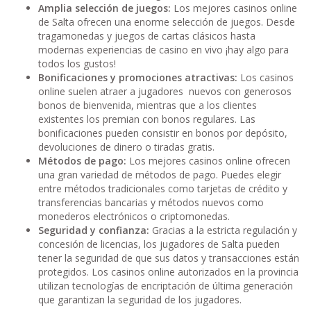
Amplia selección de juegos:
Los mejores casinos online
de Salta ofrecen una enorme selección de juegos. Desde
tragamonedas y juegos de cartas clásicos hasta
modernas experiencias de casino en vivo ¡hay algo para
todos los gustos!
Bonificaciones y promociones atractivas:
Los casinos
online suelen atraer a jugadores nuevos con generosos
bonos de bienvenida, mientras que a los clientes
existentes los premian con bonos regulares. Las
bonificaciones pueden consistir en bonos por depósito,
devoluciones de dinero o tiradas gratis.
Métodos de pago:
Los mejores casinos online ofrecen
una gran variedad de métodos de pago. Puedes elegir
entre métodos tradicionales como tarjetas de crédito y
transferencias bancarias y métodos nuevos como
monederos electrónicos o criptomonedas.
Seguridad y confianza:
Gracias a la estricta regulación y
concesión de licencias, los jugadores de Salta pueden
tener la seguridad de que sus datos y transacciones están
protegidos. Los casinos online autorizados en la provincia
utilizan tecnologías de encriptación de última generación
que garantizan la seguridad de los jugadores.