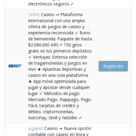
electrónicos seguros ✓
1xBet
Casino ⇒ Plataforma
internacional con una amplia
oferta de juegos de casino y
experiencia reconocida ✓ Bono
de bienvenida: Paquete de hasta
$2.080.000 ARS + 150 giros
gratis en los primeros depósitos
✓ Ventajas: Extensa selección
de tragamonedas y juegos en
Regístrate
vivo ★ Apuestas deportivas y
casino en una sola plataforma
★ App móvil optimizada para
jugar y apostar desde cualquier
lugar ✓ Métodos de pago:
Mercado Pago, Rapipago, Pago
Fácil, tarjetas de crédito y
débito, criptomonedas,
AstroPay, Skrill y Neteller ✓
Jugabet
Casino ⇒ Nueva opción
confiable con casino en línea y