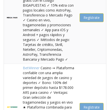
gratis con el código
BIGAPUESTAS ✓ 15% extra con
pagos locales como AstroPay,
Transferencia o Mercado Pago
Regístrate
✓ Casino en vivo,
tragamonedas y promociones
semanales ✓ App para iOS y
Android + pagos rápidos y
seguros ✓ Métodos de pago:
Tarjetas de crédito, Skrill,
Neteller, Criptomonedas,
AstroPay, Transferencia
Bancaria y Mercado Pago ✓
BetWinner
Casino ⇒ Plataforma
confiable con una amplia
variedad de juegos de casino y
deportes ✓ Bono: 100% del
primer depósito hasta $178.000
ARS para casino ✓ Ventajas:
Gran selección de
tragamonedas y juegos en vivo
★ Plataforma combinada para
Regístrate