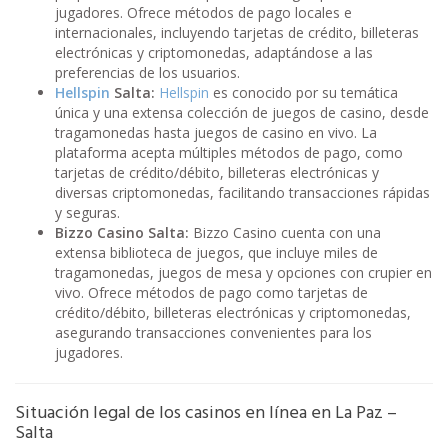
jugadores. Ofrece métodos de pago locales e
internacionales, incluyendo tarjetas de crédito, billeteras
electrónicas y criptomonedas, adaptándose a las
preferencias de los usuarios.
Hellspin
Salta:
Hellspin
es conocido por su temática
única y una extensa colección de juegos de casino, desde
tragamonedas hasta juegos de casino en vivo. La
plataforma acepta múltiples métodos de pago, como
tarjetas de crédito/débito, billeteras electrónicas y
diversas criptomonedas, facilitando transacciones rápidas
y seguras.
Bizzo Casino Salta:
Bizzo Casino cuenta con una
extensa biblioteca de juegos, que incluye miles de
tragamonedas, juegos de mesa y opciones con crupier en
vivo. Ofrece métodos de pago como tarjetas de
crédito/débito, billeteras electrónicas y criptomonedas,
asegurando transacciones convenientes para los
jugadores.
Situación legal de los casinos en línea en La Paz –
Salta