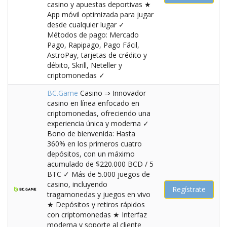
casino y apuestas deportivas ★
App móvil optimizada para jugar
desde cualquier lugar ✓
Métodos de pago: Mercado
Pago, Rapipago, Pago Fácil,
AstroPay, tarjetas de crédito y
débito, Skrill, Neteller y
criptomonedas ✓
BC.Game
Casino ⇒ Innovador
casino en línea enfocado en
criptomonedas, ofreciendo una
experiencia única y moderna ✓
Bono de bienvenida: Hasta
360% en los primeros cuatro
depósitos, con un máximo
acumulado de $220.000 BCD / 5
BTC ✓ Más de 5.000 juegos de
casino, incluyendo
Regístrate
tragamonedas y juegos en vivo
★ Depósitos y retiros rápidos
con criptomonedas ★ Interfaz
moderna y soporte al cliente