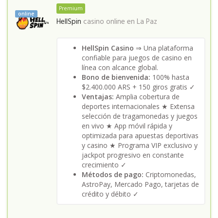
Premium
online
HellSpin
casino online en
La Paz
HellSpin Casino
⇒ Una plataforma
confiable para juegos de casino en
línea con alcance global.
Bono de bienvenida:
100% hasta
$2.400.000 ARS + 150 giros gratis ✓
Ventajas:
Amplia cobertura de
deportes internacionales ★ Extensa
selección de tragamonedas y juegos
en vivo ★ App móvil rápida y
optimizada para apuestas deportivas
y casino ★ Programa VIP exclusivo y
jackpot progresivo en constante
crecimiento ✓
Métodos de pago:
Criptomonedas,
AstroPay, Mercado Pago, tarjetas de
crédito y débito ✓