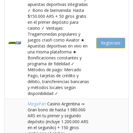
apuestas deportivas integradas
✓ Bono de bienvenida: Hasta
$150.000 ARS + 50 giros gratis
en el primer depósito para
casino ✓ Ventajas:
Tragamonedas populares y
juegos crash como Aviator ★
Regístrate
Apuestas deportivas en vivo en
una misma plataforma ★
Bonificaciones constantes y
programa de fidelidad ✓
Métodos de pago: Mercado
Pago, tarjetas de crédito y
débito, transferencias bancarias
y métodos locales según
disponibilidad ✓
MegaPari
Casino Argentina ⇒
Gran bono de hasta 1.980.000
ARS en tu primer y segundo
depósito (incluye 1.200.000 ARS
en el segundo) + 150 giros