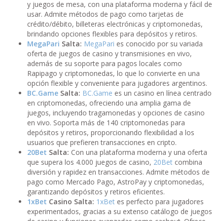
y juegos de mesa, con una plataforma moderna y fácil de
usar. Admite métodos de pago como tarjetas de
crédito/débito, billeteras electrónicas y criptomonedas,
brindando opciones flexibles para depósitos y retiros.
MegaPari
Salta:
MegaPari
es conocido por su variada
oferta de juegos de casino y transmisiones en vivo,
además de su soporte para pagos locales como
Rapipago y criptomonedas, lo que lo convierte en una
opción flexible y conveniente para jugadores argentinos.
BC.Game
Salta:
BC.Game
es un casino en línea centrado
en criptomonedas, ofreciendo una amplia gama de
juegos, incluyendo tragamonedas y opciones de casino
en vivo. Soporta más de 140 criptomonedas para
depósitos y retiros, proporcionando flexibilidad a los
usuarios que prefieren transacciones en cripto.
20Bet
Salta:
Con una plataforma moderna y una oferta
que supera los 4.000 juegos de casino,
20Bet
combina
diversión y rapidez en transacciones. Admite métodos de
pago como Mercado Pago, AstroPay y criptomonedas,
garantizando depósitos y retiros eficientes.
1xBet
Casino Salta:
1xBet
es perfecto para jugadores
experimentados, gracias a su extenso catálogo de juegos