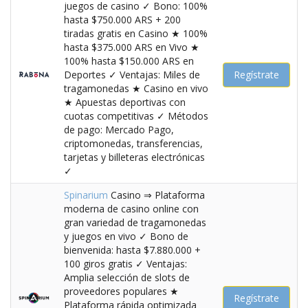
juegos de casino ✓ Bono: 100%
hasta $750.000 ARS + 200
tiradas gratis en Casino ★ 100%
hasta $375.000 ARS en Vivo ★
100% hasta $150.000 ARS en
Deportes ✓ Ventajas: Miles de
Regístrate
tragamonedas ★ Casino en vivo
★ Apuestas deportivas con
cuotas competitivas ✓ Métodos
de pago: Mercado Pago,
criptomonedas, transferencias,
tarjetas y billeteras electrónicas
✓
Spinarium
Casino ⇒ Plataforma
moderna de casino online con
gran variedad de tragamonedas
y juegos en vivo ✓ Bono de
bienvenida: hasta $7.880.000 +
100 giros gratis ✓ Ventajas:
Amplia selección de slots de
proveedores populares ★
Regístrate
Plataforma rápida optimizada