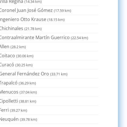
Villa Regina
(14.34 km)
Coronel Juan José Gómez
(17.59 km)
Ingeniero Otto Krause
(18.15 km)
Chichinales
(21.78 km)
Contraalmirante Martín Guerrico
(22.54 km)
Allen
(28.2 km)
Coitaco
(30.06 km)
Curacó
(30.25 km)
General Fernández Oro
(33.71 km)
Trapalcó
(36.29 km)
Menucos
(37.04 km)
Cipolletti
(38.81 km)
Ferri
(39.27 km)
Neuquén
(39.78 km)