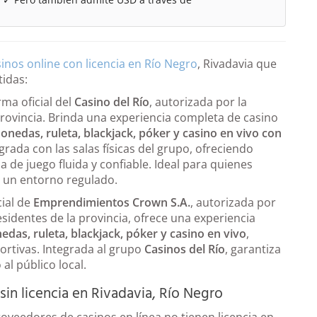
sinos online con licencia en Río Negro
, Rivadavia que
tidas:
ma oficial del
Casino del Río
, autorizada por la
rovincia. Brinda una experiencia completa de casino
nedas, ruleta, blackjack, póker y casino en vivo con
grada con las salas físicas del grupo, ofreciendo
de juego fluida y confiable. Ideal para quienes
 un entorno regulado.
cial de
Emprendimientos Crown S.A.
, autorizada por
residentes de la provincia, ofrece una experiencia
das, ruleta, blackjack, póker y casino en vivo
,
rtivas. Integrada al grupo
Casinos del Río
, garantiza
l público local.
in licencia en Rivadavia, Río Negro