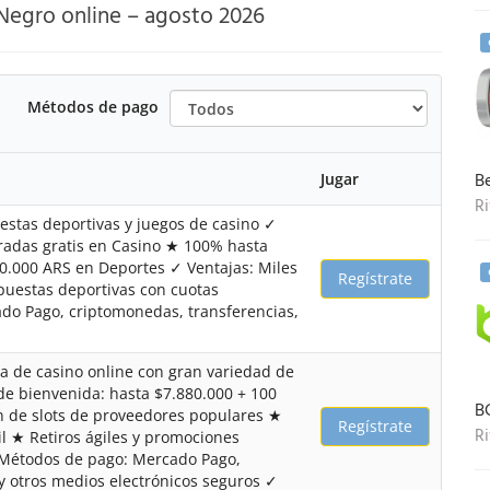
 Negro online – agosto 2026
Métodos de pago
B
Jugar
R
stas deportivas y juegos de casino ✓
radas gratis en Casino ★ 100% hasta
0.000 ARS en Deportes ✓ Ventajas: Miles
Regístrate
uestas deportivas con cuotas
do Pago, criptomonedas, transferencias,
 de casino online con gran variedad de
e bienvenida: hasta $7.880.000 + 100
B
ón de slots de proveedores populares ★
Regístrate
R
l ★ Retiros ágiles y promociones
 Métodos de pago: Mercado Pago,
s y otros medios electrónicos seguros ✓