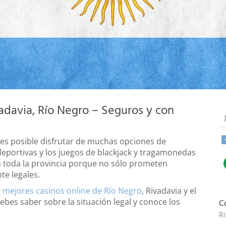
adavia, Río Negro – Seguros y con
 es posible disfrutar de muchas opciones de
deportivas y los juegos de blackjack y tragamonedas
 toda la provincia porque no sólo prometen
e legales.
 mejores casinos online de Río Negro
, Rivadavia y el
ebes saber sobre la situación legal y conoce los
C
R