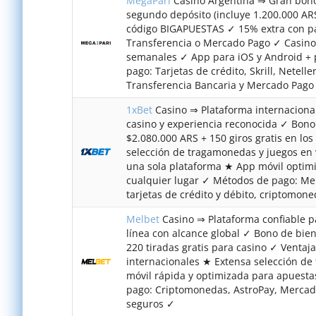
MegaPari
Casino Argentina ⇒ Gran bono
segundo depósito (incluye 1.200.000 ARS
código BIGAPUESTAS ✓ 15% extra con pa
Transferencia o Mercado Pago ✓ Casino
semanales ✓ App para iOS y Android + 
pago: Tarjetas de crédito, Skrill, Netell
Transferencia Bancaria y Mercado Pago
1xBet
Casino ⇒ Plataforma internacional
casino y experiencia reconocida ✓ Bono
$2.080.000 ARS + 150 giros gratis en lo
selección de tragamonedas y juegos en 
una sola plataforma ★ App móvil optimi
cualquier lugar ✓ Métodos de pago: Mer
tarjetas de crédito y débito, criptomoned
Melbet
Casino ⇒ Plataforma confiable p
línea con alcance global ✓ Bono de bie
220 tiradas gratis para casino ✓ Ventaj
internacionales ★ Extensa selección de
móvil rápida y optimizada para apuesta
pago: Criptomonedas, AstroPay, Mercado
seguros ✓