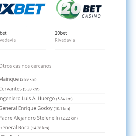
xbet
20bet
ivadavia
Rivadavia
Otros casinos cercanos
Mainque
(3.89 km)
Cervantes
(5.33 km)
Ingeniero Luis A. Huergo
(5.84 km)
General Enrique Godoy
(10.1 km)
Padre Alejandro Stefenelli
(12.22 km)
General Roca
(14.28 km)