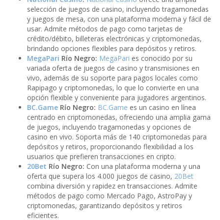
selección de juegos de casino, incluyendo tragamonedas
y juegos de mesa, con una plataforma moderna y fácil de
usar. Admite métodos de pago como tarjetas de
crédito/débito, billeteras electrónicas y criptomonedas,
brindando opciones flexibles para depósitos y retiros.
MegaPari
Río Negro:
MegaPari
es conocido por su
variada oferta de juegos de casino y transmisiones en
vivo, además de su soporte para pagos locales como
Rapipago y criptomonedas, lo que lo convierte en una
opción flexible y conveniente para jugadores argentinos.
BC.Game
Río Negro:
BC.Game
es un casino en línea
centrado en criptomonedas, ofreciendo una amplia gama
de juegos, incluyendo tragamonedas y opciones de
casino en vivo. Soporta más de 140 criptomonedas para
depósitos y retiros, proporcionando flexibilidad a los
usuarios que prefieren transacciones en cripto.
20Bet
Río Negro:
Con una plataforma moderna y una
oferta que supera los 4.000 juegos de casino,
20Bet
combina diversión y rapidez en transacciones. Admite
métodos de pago como Mercado Pago, AstroPay y
criptomonedas, garantizando depósitos y retiros
eficientes.