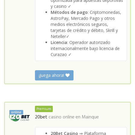
optimizada para apuestas deportivas
y casino ✓
Métodos de pago
: Criptomonedas,
AstroPay, Mercado Pago y otros
medios electrónicos seguros,
tarjetas de crédito y débito, Skrill y
Neteller✓
Licencia
: Operador autorizado
internacionalmente bajo licencia de
Curazao ✓
¡Juega ahora!
Premium
online
20bet
casino online en
Mainque
20Bet Casino
⇒ Plataforma