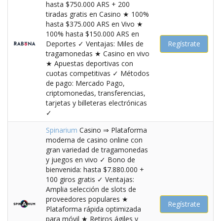
hasta $750.000 ARS + 200
tiradas gratis en Casino ★ 100%
hasta $375.000 ARS en Vivo ★
100% hasta $150.000 ARS en
Deportes ✓ Ventajas: Miles de
Regístrate
tragamonedas ★ Casino en vivo
★ Apuestas deportivas con
cuotas competitivas ✓ Métodos
de pago: Mercado Pago,
criptomonedas, transferencias,
tarjetas y billeteras electrónicas
✓
Spinarium
Casino ⇒ Plataforma
moderna de casino online con
gran variedad de tragamonedas
y juegos en vivo ✓ Bono de
bienvenida: hasta $7.880.000 +
100 giros gratis ✓ Ventajas:
Amplia selección de slots de
proveedores populares ★
Regístrate
Plataforma rápida optimizada
para móvil ★ Retiros ágiles y