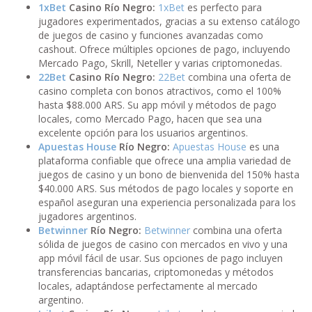
1xBet
Casino Río Negro:
1xBet
es perfecto para
jugadores experimentados, gracias a su extenso catálogo
de juegos de casino y funciones avanzadas como
cashout. Ofrece múltiples opciones de pago, incluyendo
Mercado Pago, Skrill, Neteller y varias criptomonedas.
22Bet
Casino Río Negro:
22Bet
combina una oferta de
casino completa con bonos atractivos, como el 100%
hasta $88.000 ARS. Su app móvil y métodos de pago
locales, como Mercado Pago, hacen que sea una
excelente opción para los usuarios argentinos.
Apuestas House
Río Negro:
Apuestas House
es una
plataforma confiable que ofrece una amplia variedad de
juegos de casino y un bono de bienvenida del 150% hasta
$40.000 ARS. Sus métodos de pago locales y soporte en
español aseguran una experiencia personalizada para los
jugadores argentinos.
Betwinner
Río Negro:
Betwinner
combina una oferta
sólida de juegos de casino con mercados en vivo y una
app móvil fácil de usar. Sus opciones de pago incluyen
transferencias bancarias, criptomonedas y métodos
locales, adaptándose perfectamente al mercado
argentino.