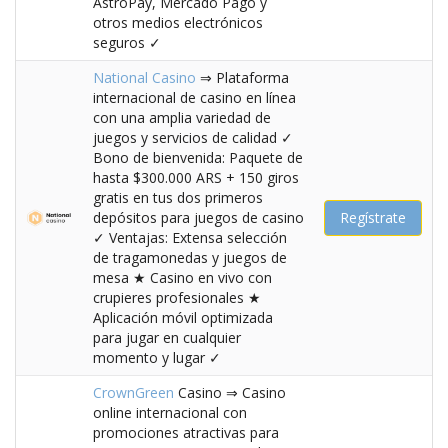
AstroPay, Mercado Pago y
otros medios electrónicos
seguros ✓
National Casino
⇒ Plataforma
internacional de casino en línea
con una amplia variedad de
juegos y servicios de calidad ✓
Bono de bienvenida: Paquete de
hasta $300.000 ARS + 150 giros
gratis en tus dos primeros
depósitos para juegos de casino
Regístrate
✓ Ventajas: Extensa selección
de tragamonedas y juegos de
mesa ★ Casino en vivo con
crupieres profesionales ★
Aplicación móvil optimizada
para jugar en cualquier
momento y lugar ✓
CrownGreen
Casino ⇒ Casino
online internacional con
promociones atractivas para