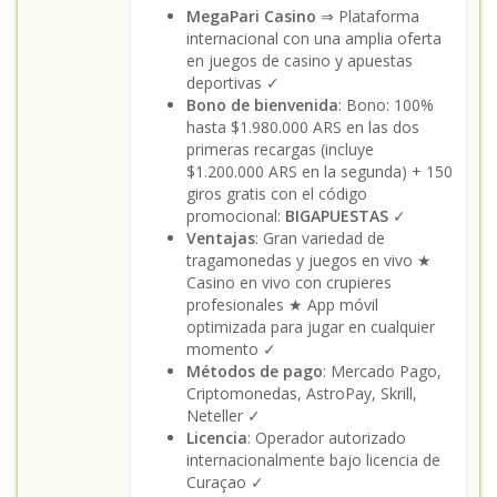
MegaPari Casino
⇒ Plataforma
internacional con una amplia oferta
en juegos de casino y apuestas
deportivas ✓
Bono de bienvenida
: Bono: 100%
hasta $1.980.000 ARS en las dos
primeras recargas (incluye
$1.200.000 ARS en la segunda) + 150
giros gratis con el código
promocional:
BIGAPUESTAS
✓
Ventajas
: Gran variedad de
tragamonedas y juegos en vivo ★
Casino en vivo con crupieres
profesionales ★ App móvil
optimizada para jugar en cualquier
momento ✓
Métodos de pago
: Mercado Pago,
Criptomonedas, AstroPay, Skrill,
Neteller ✓
Licencia
: Operador autorizado
internacionalmente bajo licencia de
Curaçao ✓