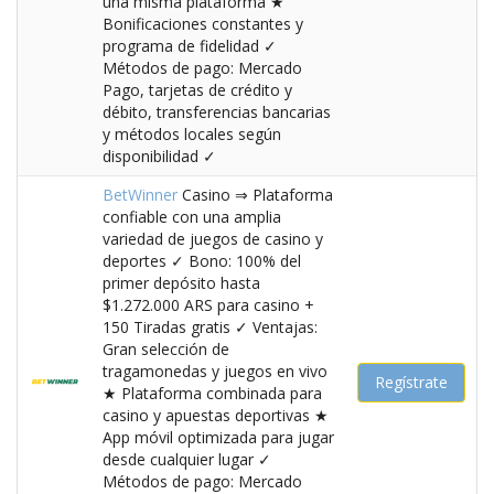
una misma plataforma ★
Bonificaciones constantes y
programa de fidelidad ✓
Métodos de pago: Mercado
Pago, tarjetas de crédito y
débito, transferencias bancarias
y métodos locales según
disponibilidad ✓
BetWinner
Casino ⇒ Plataforma
confiable con una amplia
variedad de juegos de casino y
deportes ✓ Bono: 100% del
primer depósito hasta
$1.272.000 ARS para casino +
150 Tiradas gratis ✓ Ventajas:
Gran selección de
tragamonedas y juegos en vivo
Regístrate
★ Plataforma combinada para
casino y apuestas deportivas ★
App móvil optimizada para jugar
desde cualquier lugar ✓
Métodos de pago: Mercado