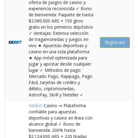
oferta de juegos de casino y
experiencia reconocida ✓ Bono
de bienvenida: Paquete de hasta
$2.080.000 ARS + 150 giros
gratis en los primeros depósitos
✓ Ventajas: Extensa selección
de tragamonedas y juegos en
Regístrate
vivo ★ Apuestas deportivas y
casino en una sola plataforma
★ App móvil optimizada para
jugar y apostar desde cualquier
lugar ✓ Métodos de pago:
Mercado Pago, Rapipago, Pago
Fácil, tarjetas de crédito y
débito, criptomonedas,
AstroPay, Skrill y Neteller ✓
Melbet
Casino ⇒ Plataforma
confiable para apuestas
deportivas y casino en línea con
alcance global ✓ Bono de
bienvenida: 200% hasta
$2.124.000 ARS + 220 tiradas