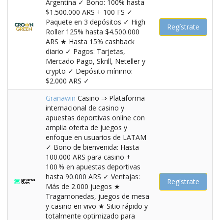
Argentina ✓ Bono: 100% hasta
$1.500.000 ARS + 100 FS ✓
Paquete en 3 depósitos ✓ High
Regístrate
Roller 125% hasta $4.500.000
ARS ★ Hasta 15% cashback
diario ✓ Pagos: Tarjetas,
Mercado Pago, Skrill, Neteller y
crypto ✓ Depósito mínimo:
$2.000 ARS ✓
Granawin
Casino ⇒ Plataforma
internacional de casino y
apuestas deportivas online con
amplia oferta de juegos y
enfoque en usuarios de LATAM
✓ Bono de bienvenida: Hasta
100.000 ARS para casino +
100 % en apuestas deportivas
hasta 90.000 ARS ✓ Ventajas:
Regístrate
Más de 2.000 juegos ★
Tragamonedas, juegos de mesa
y casino en vivo ★ Sitio rápido y
totalmente optimizado para