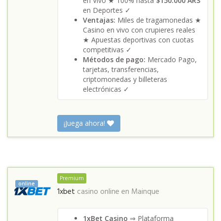
en Vivo ★ 100% hasta
$150.000 ARS
en Deportes ✓
Ventajas:
Miles de tragamonedas ★
Casino en vivo con crupieres reales
★ Apuestas deportivas con cuotas
competitivas ✓
Métodos de pago:
Mercado Pago,
tarjetas, transferencias,
criptomonedas y billeteras
electrónicas ✓
¡Juega ahora!
Premium
online
1xbet
casino online en
Mainque
1xBet Casino
⇒ Plataforma