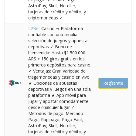
AstroPay, Skrill, Neteller,
tarjetas de crédito y débito, y
criptomonedas ✓
22Bet
Casino ⇒ Plataforma
confiable con una amplia
selección de juegos y apuestas
deportivas ✓ Bono de
bienvenida: Hasta $1.500.000
ARS + 150 giros gratis en los
primeros depósitos para casino
✓ Ventajas: Gran variedad de
tragamonedas y casino en vivo
★ Opciones de apuestas
Regístrate
deportivas y juegos en una sola
plataforma ★ App móvil para
jugar y apostar cómodamente
desde cualquier lugar ✓
Métodos de pago: Mercado
Pago, Rapipago, Pago Fácil,
AstroPay, Skrill, Neteller,
tarjetas de crédito y débito, y