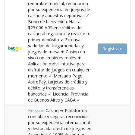
renombre mundial, reconocida
por su experiencia en juegos de
casino y apuestas deportivas ✓
Bono de bienvenida: Hasta
$25.000 ARS en créditos de
casino al registrarte y realizar tu
primer depósito ✓ Extensa
variedad de tragamonedas y
Regístrate
juegos de mesa ★ Casino en
vivo con crupieres reales ★
Aplicación móvil intuitiva para
disfrutar de juegos en cualquier
momento ✓ Mercado Pago,
AstroPay, tarjetas de crédito y
débito, y transferencias
bancarias ✓ Licencia: Provincia
de Buenos Aires y CABA ✓
Betsson
Casino ⇒ Plataforma
confiable y segura, reconocida
por su experiencia internacional
y destacada oferta de juegos en
Argentina ✓ 100% del primer