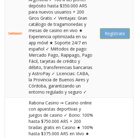
depósito hasta $350.000 ARS
para nuevos usuarios + 200
Giros Gratis ✓ Ventajas: Gran
catálogo de tragamonedas y
mesas de casino en vivo ★
Regístrate
Experiencia optimizada en su
app móvil ★ Soporte 24/7 en
español ✓ Métodos de pago:
Mercado Pago, Rapipago, Pago
Fácil, tarjetas de crédito y
débito, transferencias bancarias
y AstroPay ✓ Licencias: CABA,
la Provincia de Buenos Aires y
Córdoba, garantizando un
entorno regulado y seguro ✓
Rabona Casino ⇒ Casino online
con apuestas deportivas y
juegos de casino ✓ Bono: 100%
hasta $750.000 ARS + 200
tiradas gratis en Casino ★ 100%
hasta $375.000 ARS en Vivo ★