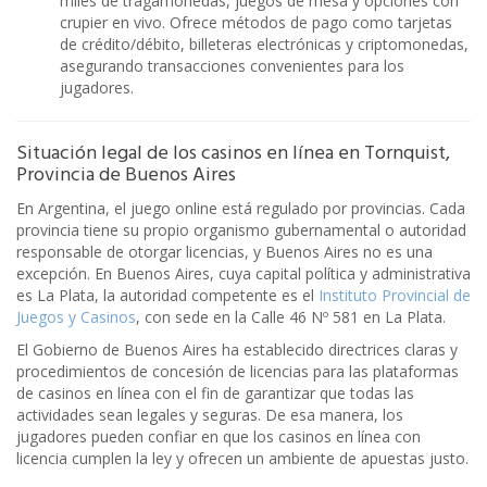
miles de tragamonedas, juegos de mesa y opciones con
crupier en vivo. Ofrece métodos de pago como tarjetas
de crédito/débito, billeteras electrónicas y criptomonedas,
asegurando transacciones convenientes para los
jugadores.
Situación legal de los casinos en línea en Tornquist,
Provincia de Buenos Aires
En Argentina, el juego online está regulado por provincias. Cada
provincia tiene su propio organismo gubernamental o autoridad
responsable de otorgar licencias, y Buenos Aires no es una
excepción. En Buenos Aires, cuya capital política y administrativa
es La Plata, la autoridad competente es el
Instituto Provincial de
Juegos y Casinos
, con sede en la Calle 46 Nº 581 en La Plata.
El Gobierno de Buenos Aires ha establecido directrices claras y
procedimientos de concesión de licencias para las plataformas
de casinos en línea con el fin de garantizar que todas las
actividades sean legales y seguras. De esa manera, los
jugadores pueden confiar en que los casinos en línea con
licencia cumplen la ley y ofrecen un ambiente de apuestas justo.