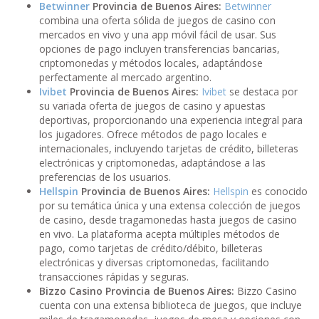
Betwinner
Provincia de Buenos Aires:
Betwinner
combina una oferta sólida de juegos de casino con
mercados en vivo y una app móvil fácil de usar. Sus
opciones de pago incluyen transferencias bancarias,
criptomonedas y métodos locales, adaptándose
perfectamente al mercado argentino.
Ivibet
Provincia de Buenos Aires:
Ivibet
se destaca por
su variada oferta de juegos de casino y apuestas
deportivas, proporcionando una experiencia integral para
los jugadores. Ofrece métodos de pago locales e
internacionales, incluyendo tarjetas de crédito, billeteras
electrónicas y criptomonedas, adaptándose a las
preferencias de los usuarios.
Hellspin
Provincia de Buenos Aires:
Hellspin
es conocido
por su temática única y una extensa colección de juegos
de casino, desde tragamonedas hasta juegos de casino
en vivo. La plataforma acepta múltiples métodos de
pago, como tarjetas de crédito/débito, billeteras
electrónicas y diversas criptomonedas, facilitando
transacciones rápidas y seguras.
Bizzo Casino Provincia de Buenos Aires:
Bizzo Casino
cuenta con una extensa biblioteca de juegos, que incluye