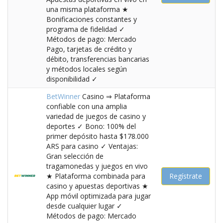
una misma plataforma ★
Bonificaciones constantes y
programa de fidelidad ✓
Métodos de pago: Mercado
Pago, tarjetas de crédito y
débito, transferencias bancarias
y métodos locales según
disponibilidad ✓
BetWinner
Casino ⇒ Plataforma
confiable con una amplia
variedad de juegos de casino y
deportes ✓ Bono: 100% del
primer depósito hasta $178.000
ARS para casino ✓ Ventajas:
Gran selección de
tragamonedas y juegos en vivo
★ Plataforma combinada para
Regístrate
casino y apuestas deportivas ★
App móvil optimizada para jugar
desde cualquier lugar ✓
Métodos de pago: Mercado