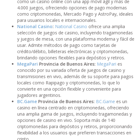
como un casino online con una app móvil ágil y más de
4.000 juegos, ofreciendo opciones de pago modernas
como criptomonedas, Mercado Pago y AstroPay, ideales
para usuarios locales e internacionales.
National Casino
:
National Casino
ofrece una amplia
selección de juegos de casino, incluyendo tragamonedas
y juegos de mesa, con una plataforma moderna y fácil de
usar. Admite métodos de pago como tarjetas de
crédito/débito, billeteras electrónicas y criptomonedas,
brindando opciones flexibles para depósitos y retiros.
MegaPari
Provincia de Buenos Aires:
MegaPari
es
conocido por su variada oferta de juegos de casino y
transmisiones en vivo, además de su soporte para pagos
locales como Rapipago y criptomonedas, lo que lo
convierte en una opción flexible y conveniente para
jugadores argentinos.
BC.Game
Provincia de Buenos Aires:
BC.Game
es un
casino en línea centrado en criptomonedas, ofreciendo
una amplia gama de juegos, incluyendo tragamonedas y
opciones de casino en vivo. Soporta más de 140
criptomonedas para depósitos y retiros, proporcionando
flexibilidad a los usuarios que prefieren transacciones en
cripto.