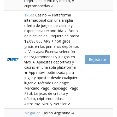
tarjetas de crédito y débito, y
criptomonedas ✓
1xBet
Casino ⇒ Plataforma
internacional con una amplia
oferta de juegos de casino y
experiencia reconocida ✓ Bono
de bienvenida: Paquete de hasta
$2.080.000 ARS + 150 giros
gratis en los primeros depósitos
✓ Ventajas: Extensa selección
de tragamonedas y juegos en
Regístrate
vivo ★ Apuestas deportivas y
casino en una sola plataforma
★ App móvil optimizada para
jugar y apostar desde cualquier
lugar ✓ Métodos de pago:
Mercado Pago, Rapipago, Pago
Fácil, tarjetas de crédito y
débito, criptomonedas,
AstroPay, Skrill y Neteller ✓
MegaPari
Casino Argentina ⇒