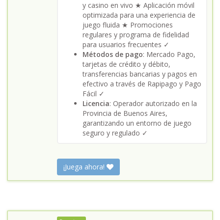
y casino en vivo ★ Aplicación móvil
optimizada para una experiencia de
juego fluida ★ Promociones
regulares y programa de fidelidad
para usuarios frecuentes ✓
Métodos de pago
: Mercado Pago,
tarjetas de crédito y débito,
transferencias bancarias y pagos en
efectivo a través de Rapipago y Pago
Fácil ✓
Licencia
: Operador autorizado en la
Provincia de Buenos Aires,
garantizando un entorno de juego
seguro y regulado ✓
¡Juega ahora!