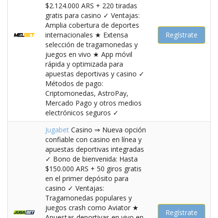
$2.124.000 ARS + 220 tiradas
gratis para casino ✓ Ventajas:
Amplia cobertura de deportes
internacionales ★ Extensa
Regístrate
selección de tragamonedas y
juegos en vivo ★ App móvil
rápida y optimizada para
apuestas deportivas y casino ✓
Métodos de pago:
Criptomonedas, AstroPay,
Mercado Pago y otros medios
electrónicos seguros ✓
Jugabet
Casino ⇒ Nueva opción
confiable con casino en línea y
apuestas deportivas integradas
✓ Bono de bienvenida: Hasta
$150.000 ARS + 50 giros gratis
en el primer depósito para
casino ✓ Ventajas:
Tragamonedas populares y
juegos crash como Aviator ★
Regístrate
Apuestas deportivas en vivo en