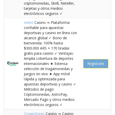
criptomonedas, Skrill, Neteller,
tarjetas y otros medios
electrónicos seguros ✓
IviBet
Casino ⇒ Plataforma
confiable para apuestas
deportivas y casino en línea con
alcance global ✓ Bono de
bienvenida: 100% hasta
$300.000 ARS + 170 tiradas
gratis para casino ✓ Ventajas:
Amplia cobertura de deportes
internacionales ★ Extensa
Regístrate
selección de tragamonedas y
juegos en vivo ★ App móvil
rápida y optimizada para
apuestas deportivas y casino ✓
Métodos de pago:
Criptomonedas, AstroPay,
Mercado Pago y otros medios
electrónicos seguros ✓
CrownGreen
Casino ⇒ Casino