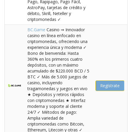
Pago, Rapipago, Pago Fácil,
AstroPay, tarjetas de crédito y
débito, Skrill, Neteller y
criptomonedas ✓
BC.Game
Casino ⇒ Innovador
casino en línea enfocado en
criptomonedas, ofreciendo una
experiencia única y moderna ✓
Bono de bienvenida: Hasta
360% en los primeros cuatro
depósitos, con un máximo
acumulado de $220.000 BCD / 5
BTC ✓ Más de 5.000 juegos de
casino, incluyendo
Regístrate
tragamonedas y juegos en vivo
★ Depósitos y retiros rápidos
con criptomonedas ★ Interfaz
moderna y soporte al cliente
24/7 ✓ Métodos de pago:
Amplia variedad de
criptomonedas como Bitcoin,
Ethereum, Litecoin y otras ✓