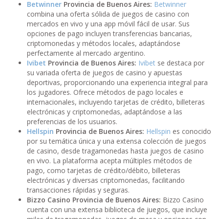
Betwinner
Provincia de Buenos Aires:
Betwinner
combina una oferta sólida de juegos de casino con
mercados en vivo y una app móvil fácil de usar. Sus
opciones de pago incluyen transferencias bancarias,
criptomonedas y métodos locales, adaptándose
perfectamente al mercado argentino.
Ivibet
Provincia de Buenos Aires:
Ivibet
se destaca por
su variada oferta de juegos de casino y apuestas
deportivas, proporcionando una experiencia integral para
los jugadores. Ofrece métodos de pago locales e
internacionales, incluyendo tarjetas de crédito, billeteras
electrónicas y criptomonedas, adaptándose a las
preferencias de los usuarios.
Hellspin
Provincia de Buenos Aires:
Hellspin
es conocido
por su temática única y una extensa colección de juegos
de casino, desde tragamonedas hasta juegos de casino
en vivo. La plataforma acepta múltiples métodos de
pago, como tarjetas de crédito/débito, billeteras
electrónicas y diversas criptomonedas, facilitando
transacciones rápidas y seguras.
Bizzo Casino Provincia de Buenos Aires:
Bizzo Casino
cuenta con una extensa biblioteca de juegos, que incluye