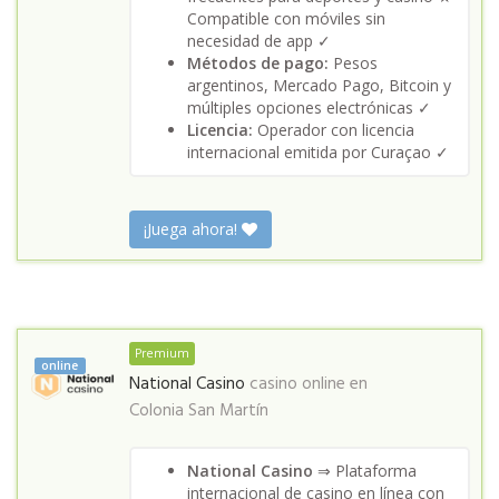
Compatible con móviles sin
necesidad de app ✓
Métodos de pago:
Pesos
argentinos, Mercado Pago, Bitcoin y
múltiples opciones electrónicas ✓
Licencia:
Operador con licencia
internacional emitida por Curaçao ✓
¡Juega ahora!
Premium
online
National Casino
casino online en
Colonia San Martín
National Casino
⇒ Plataforma
internacional de casino en línea con