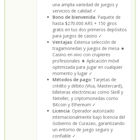
una amplia variedad de juegos y
servicios de calidad ✓
Bono de bienvenida
: Paquete de
hasta $270.000 ARS + 150 giros
gratis en tus dos primeros depósitos
para juegos de casino ✓
Ventajas
: Extensa selección de
tragamonedas y juegos de mesa ★
Casino en vivo con crupieres
profesionales ★ Aplicación móvil
optimizada para jugar en cualquier
momento y lugar ✓
Métodos de pago
: Tarjetas de
crédito y débito (Visa, Mastercard),
billeteras electrónicas como Skrill y
Neteller, y criptomonedas como
Bitcoin y Ethereum ✓
Licencia
: Operador autorizado
internacionalmente bajo licencia del
Gobierno de Curazao, garantizando
un entorno de juego seguro y
confiable ✓