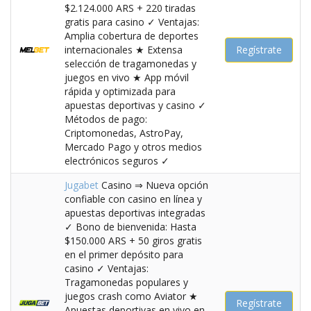
$2.124.000 ARS + 220 tiradas
gratis para casino ✓ Ventajas:
Amplia cobertura de deportes
internacionales ★ Extensa
Regístrate
selección de tragamonedas y
juegos en vivo ★ App móvil
rápida y optimizada para
apuestas deportivas y casino ✓
Métodos de pago:
Criptomonedas, AstroPay,
Mercado Pago y otros medios
electrónicos seguros ✓
Jugabet
Casino ⇒ Nueva opción
confiable con casino en línea y
apuestas deportivas integradas
✓ Bono de bienvenida: Hasta
$150.000 ARS + 50 giros gratis
en el primer depósito para
casino ✓ Ventajas:
Tragamonedas populares y
juegos crash como Aviator ★
Regístrate
Apuestas deportivas en vivo en