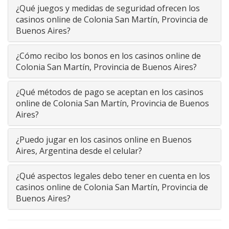
¿Qué juegos y medidas de seguridad ofrecen los
casinos online de Colonia San Martín, Provincia de
Buenos Aires?
¿Cómo recibo los bonos en los casinos online de
Colonia San Martín, Provincia de Buenos Aires?
¿Qué métodos de pago se aceptan en los casinos
online de Colonia San Martín, Provincia de Buenos
Aires?
¿Puedo jugar en los casinos online en Buenos
Aires, Argentina desde el celular?
¿Qué aspectos legales debo tener en cuenta en los
casinos online de Colonia San Martín, Provincia de
Buenos Aires?