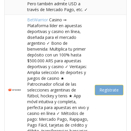
Pero también admite USD a
través de Mercado Pago, etc. ✓
BetWarrior
Casino ⇒
Plataforma líder en apuestas
deportivas y casino en línea,
diseñada para el mercado
argentino ✓ Bono de
bienvenida: Multiplica tu primer
depósito con un 100% hasta
$500.000 ARS para apuestas
deportivas y casino ✓ Ventajas:
Amplia selección de deportes y
juegos de casino ★
Patrocinador oficial de las
selecciones argentinas de
Regístrate
fútbol, hockey y tenis ★ App
móvil intuitiva y completa,
perfecta para apuestas en vivo y
casino en línea ✓ Métodos de
pago: Mercado Pago, Rapipago,
Pago Fácil, tarjetas de crédito y
débito, transferencias bancarias