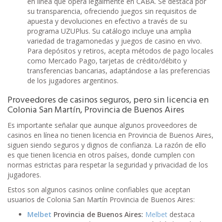
en línea que opera legalmente en CABA. Se destaca por
su transparencia, ofreciendo juegos sin requisitos de
apuesta y devoluciones en efectivo a través de su
programa UZUPlus. Su catálogo incluye una amplia
variedad de tragamonedas y juegos de casino en vivo.
Para depósitos y retiros, acepta métodos de pago locales
como Mercado Pago, tarjetas de crédito/débito y
transferencias bancarias, adaptándose a las preferencias
de los jugadores argentinos.
Proveedores de casinos seguros, pero sin licencia en
Colonia San Martín, Provincia de Buenos Aires
Es importante señalar que aunque algunos proveedores de
casinos en línea no tienen licencia en Provincia de Buenos Aires,
siguen siendo seguros y dignos de confianza. La razón de ello
es que tienen licencia en otros países, donde cumplen con
normas estrictas para respetar la seguridad y privacidad de los
jugadores.
Estos son algunos casinos online confiables que aceptan
usuarios de Colonia San Martín Provincia de Buenos Aires:
Melbet
Provincia de Buenos Aires:
Melbet
destaca