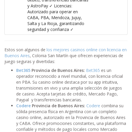
y AstroPay ✓ Licencias:
Autorizado para operar en
CABA, PBA, Mendoza, Jujuy,
Salta y La Rioja, garantizando
seguridad y confianza ✓
Estos son algunos de
los mejores casinos online con licencia en
Buenos Aires
, Colonia San Martín que ofrecen experiencias de
juego seguras y divertidas:
Bet365
Provincia de Buenos Aires:
Bet365
es un
operador reconocido a nivel mundial, con licencia oficial
en PBA. Su casino online destaca por su app intuitiva,
transmisiones en vivo y una amplia selección de juegos
de casino. Acepta tarjetas de crédito, Mercado Pago,
Paypal y transferencias bancarias.
Codere
Provincia de Buenos Aires:
Codere
combina su
sólida presencia física en Argentina con un completo
casino online, autorizado en la Provincia de Buenos Aires
y CABA. Ofrece promociones constantes, una plataforma
confiable y métodos de pago locales como Mercado