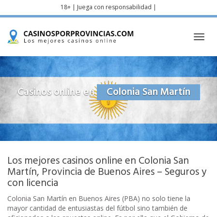
Skip
18+ | Juega con responsabilidad |
to
main
content
Toggl
navig
Casinos online en
Colonia San Martín
Los mejores casinos online en Colonia San
Martín, Provincia de Buenos Aires – Seguros y
con licencia
Colonia San Martín en Buenos Aires (PBA) no solo tiene la
mayor cantidad de entusiastas del fútbol sino también de