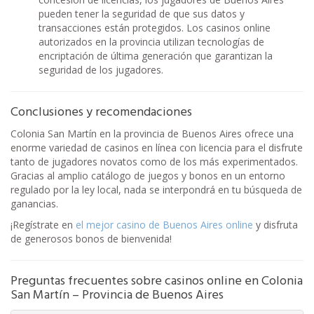
pueden tener la seguridad de que sus datos y
transacciones están protegidos. Los casinos online
autorizados en la provincia utilizan tecnologías de
encriptación de última generación que garantizan la
seguridad de los jugadores.
Conclusiones y recomendaciones
Colonia San Martín en la provincia de Buenos Aires ofrece una
enorme variedad de casinos en línea con licencia para el disfrute
tanto de jugadores novatos como de los más experimentados.
Gracias al amplio catálogo de juegos y bonos en un entorno
regulado por la ley local, nada se interpondrá en tu búsqueda de
ganancias.
¡Regístrate en
el mejor casino de Buenos Aires online
y disfruta
de generosos bonos de bienvenida!
Preguntas frecuentes sobre casinos online en Colonia
San Martín – Provincia de Buenos Aires