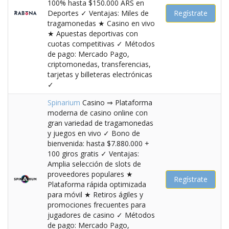
100% hasta $150.000 ARS en
Deportes ✓ Ventajas: Miles de
Regístrate
tragamonedas ★ Casino en vivo
★ Apuestas deportivas con
cuotas competitivas ✓ Métodos
de pago: Mercado Pago,
criptomonedas, transferencias,
tarjetas y billeteras electrónicas
✓
Spinarium
Casino ⇒ Plataforma
moderna de casino online con
gran variedad de tragamonedas
y juegos en vivo ✓ Bono de
bienvenida: hasta $7.880.000 +
100 giros gratis ✓ Ventajas:
Amplia selección de slots de
proveedores populares ★
Regístrate
Plataforma rápida optimizada
para móvil ★ Retiros ágiles y
promociones frecuentes para
jugadores de casino ✓ Métodos
de pago: Mercado Pago,