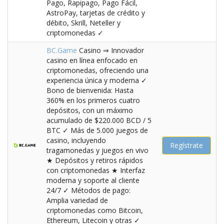
Pago, Rapipago, Pago Fácil,
AstroPay, tarjetas de crédito y
débito, Skrill, Neteller y
criptomonedas ✓
BC.Game
Casino ⇒ Innovador
casino en línea enfocado en
criptomonedas, ofreciendo una
experiencia única y moderna ✓
Bono de bienvenida: Hasta
360% en los primeros cuatro
depósitos, con un máximo
acumulado de $220.000 BCD / 5
BTC ✓ Más de 5.000 juegos de
casino, incluyendo
Regístrate
tragamonedas y juegos en vivo
★ Depósitos y retiros rápidos
con criptomonedas ★ Interfaz
moderna y soporte al cliente
24/7 ✓ Métodos de pago:
Amplia variedad de
criptomonedas como Bitcoin,
Ethereum, Litecoin y otras ✓