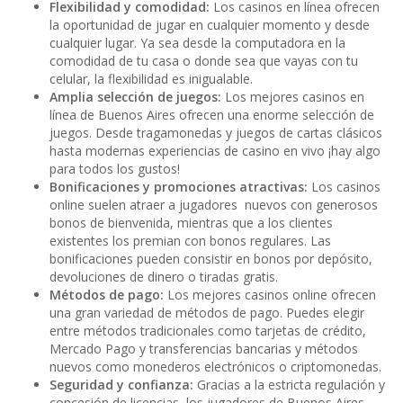
Flexibilidad y comodidad:
Los casinos en línea ofrecen
la oportunidad de jugar en cualquier momento y desde
cualquier lugar. Ya sea desde la computadora en la
comodidad de tu casa o donde sea que vayas con tu
celular, la flexibilidad es inigualable.
Amplia selección de juegos:
Los mejores casinos en
línea de Buenos Aires ofrecen una enorme selección de
juegos. Desde tragamonedas y juegos de cartas clásicos
hasta modernas experiencias de casino en vivo ¡hay algo
para todos los gustos!
Bonificaciones y promociones atractivas:
Los casinos
online suelen atraer a jugadores nuevos con generosos
bonos de bienvenida, mientras que a los clientes
existentes los premian con bonos regulares. Las
bonificaciones pueden consistir en bonos por depósito,
devoluciones de dinero o tiradas gratis.
Métodos de pago:
Los mejores casinos online ofrecen
una gran variedad de métodos de pago. Puedes elegir
entre métodos tradicionales como tarjetas de crédito,
Mercado Pago y transferencias bancarias y métodos
nuevos como monederos electrónicos o criptomonedas.
Seguridad y confianza:
Gracias a la estricta regulación y
concesión de licencias, los jugadores de Buenos Aires