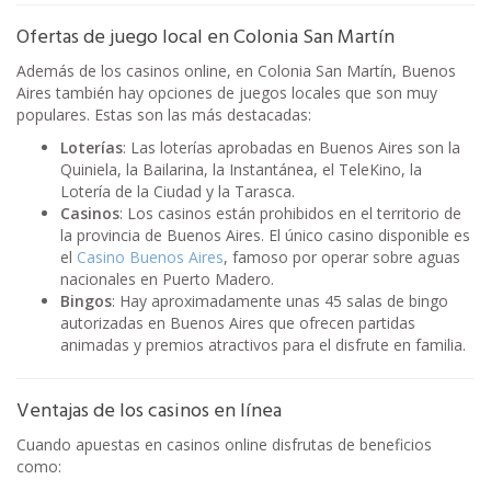
Ofertas de juego local en Colonia San Martín
Además de los casinos online, en Colonia San Martín, Buenos
Aires también hay opciones de juegos locales que son muy
populares. Estas son las más destacadas:
Loterías
: Las loterías aprobadas en Buenos Aires son la
Quiniela, la Bailarina, la Instantánea, el TeleKino, la
Lotería de la Ciudad y la Tarasca.
Casinos
: Los casinos están prohibidos en el territorio de
la provincia de Buenos Aires. El único casino disponible es
el
Casino Buenos Aires
, famoso por operar sobre aguas
nacionales en Puerto Madero.
Bingos
: Hay aproximadamente unas 45 salas de bingo
autorizadas en Buenos Aires que ofrecen partidas
animadas y premios atractivos para el disfrute en familia.
Ventajas de los casinos en línea
Cuando apuestas en casinos online disfrutas de beneficios
como: