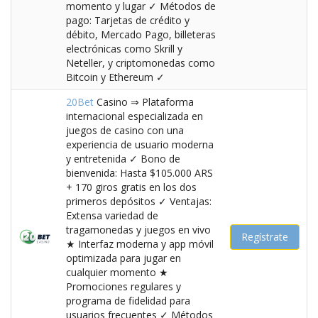
momento y lugar ✓ Métodos de
pago: Tarjetas de crédito y
débito, Mercado Pago, billeteras
electrónicas como Skrill y
Neteller, y criptomonedas como
Bitcoin y Ethereum ✓
20Bet
Casino ⇒ Plataforma
internacional especializada en
juegos de casino con una
experiencia de usuario moderna
y entretenida ✓ Bono de
bienvenida: Hasta $105.000 ARS
+ 170 giros gratis en los dos
primeros depósitos ✓ Ventajas:
Extensa variedad de
tragamonedas y juegos en vivo
Regístrate
★ Interfaz moderna y app móvil
optimizada para jugar en
cualquier momento ★
Promociones regulares y
programa de fidelidad para
usuarios frecuentes ✓ Métodos