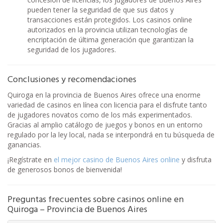
pueden tener la seguridad de que sus datos y
transacciones están protegidos. Los casinos online
autorizados en la provincia utilizan tecnologías de
encriptación de última generación que garantizan la
seguridad de los jugadores.
Conclusiones y recomendaciones
Quiroga en la provincia de Buenos Aires ofrece una enorme
variedad de casinos en línea con licencia para el disfrute tanto
de jugadores novatos como de los más experimentados.
Gracias al amplio catálogo de juegos y bonos en un entorno
regulado por la ley local, nada se interpondrá en tu búsqueda de
ganancias.
¡Regístrate en
el mejor casino de Buenos Aires online
y disfruta
de generosos bonos de bienvenida!
Preguntas frecuentes sobre casinos online en
Quiroga – Provincia de Buenos Aires