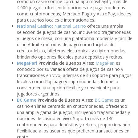
como un casino online con una app móvil ágil y más de
4.000 juegos, ofreciendo opciones de pago modernas
como criptomonedas, Mercado Pago y AstroPay, ideales
para usuarios locales e internacionales.
National Casino
:
National Casino
ofrece una amplia
selección de juegos de casino, incluyendo tragamonedas
y juegos de mesa, con una plataforma moderna y fácil de
usar. Admite métodos de pago como tarjetas de
crédito/débito, billeteras electrónicas y criptomonedas,
brindando opciones flexibles para depósitos y retiros.
MegaPari
Provincia de Buenos Aires:
MegaPari
es
conocido por su variada oferta de juegos de casino y
transmisiones en vivo, además de su soporte para pagos
locales como Rapipago y criptomonedas, lo que lo
convierte en una opción flexible y conveniente para
jugadores argentinos.
BC.Game
Provincia de Buenos Aires:
BC.Game
es un
casino en línea centrado en criptomonedas, ofreciendo
una amplia gama de juegos, incluyendo tragamonedas y
opciones de casino en vivo. Soporta más de 140
criptomonedas para depósitos y retiros, proporcionando
flexibilidad a los usuarios que prefieren transacciones en
cripto.