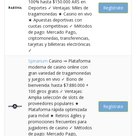
100% hasta $150.000 ARS en
Deportes ✓ Ventajas: Miles de
Regístrate
tragamonedas ★ Casino en vivo
★ Apuestas deportivas con
cuotas competitivas ✓ Métodos
de pago: Mercado Pago,
criptomonedas, transferencias,
tarjetas y billeteras electrónicas
✓
Spinarium
Casino ⇒ Plataforma
moderna de casino online con
gran variedad de tragamonedas
y juegos en vivo ✓ Bono de
bienvenida: hasta $7.880.000 +
100 giros gratis ✓ Ventajas:
Amplia selección de slots de
proveedores populares ★
Regístrate
Plataforma rápida optimizada
para móvil ★ Retiros ágiles y
promociones frecuentes para
jugadores de casino ✓ Métodos
de pago: Mercado Pago,