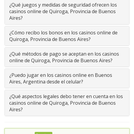
¿Qué juegos y medidas de seguridad ofrecen los
casinos online de Quiroga, Provincia de Buenos
Aires?
¿Cómo recibo los bonos en los casinos online de
Quiroga, Provincia de Buenos Aires?
¿Qué métodos de pago se aceptan en los casinos
online de Quiroga, Provincia de Buenos Aires?
¿Puedo jugar en los casinos online en Buenos
Aires, Argentina desde el celular?
¿Qué aspectos legales debo tener en cuenta en los
casinos online de Quiroga, Provincia de Buenos
Aires?