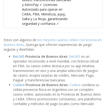
y AstroPay ✓ Licencias:
Autorizado para operar en
CABA, PBA, Mendoza, Jujuy,
Salta y La Rioja, garantizando
seguridad y confianza ✓
Estos son algunos de
los mejores casinos online con licencia en
Buenos Aires
, Quiroga que ofrecen experiencias de juego
seguras y divertidas:
Bet365
Provincia de Buenos Aires:
Bet365
es un
operador reconocido a nivel mundial, con licencia oficial
en PBA. Su casino online destaca por su app intuitiva,
transmisiones en vivo y una amplia selección de juegos
de casino. Acepta tarjetas de crédito, Mercado Pago,
Paypal y transferencias bancarias.
Codere
Provincia de Buenos Aires:
Codere
combina su
sólida presencia física en Argentina con un completo
casino online, autorizado en la Provincia de Buenos Aires
y CABA. Ofrece promociones constantes, una plataforma
confiable y métodos de pago locales como Mercado