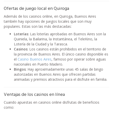
Ofertas de juego local en Quiroga
Además de los casinos online, en Quiroga, Buenos Aires
también hay opciones de juegos locales que son muy
populares. Estas son las más destacadas:
Loterías
: Las loterías aprobadas en Buenos Aires son la
Quiniela, la Bailarina, la Instantánea, el TeleKino, la
Lotería de la Ciudad y la Tarasca.
Casinos
: Los casinos están prohibidos en el territorio de
la provincia de Buenos Aires. El único casino disponible es
el
Casino Buenos Aires
, famoso por operar sobre aguas
nacionales en Puerto Madero.
Bingos
: Hay aproximadamente unas 45 salas de bingo
autorizadas en Buenos Aires que ofrecen partidas
animadas y premios atractivos para el disfrute en familia.
Ventajas de los casinos en línea
Cuando apuestas en casinos online disfrutas de beneficios
como: