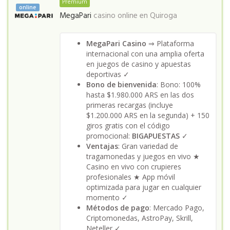
Premium
online
MegaPari
casino online en
Quiroga
MegaPari Casino
⇒ Plataforma
internacional con una amplia oferta
en juegos de casino y apuestas
deportivas ✓
Bono de bienvenida
: Bono: 100%
hasta $1.980.000 ARS en las dos
primeras recargas (incluye
$1.200.000 ARS en la segunda) + 150
giros gratis con el código
promocional:
BIGAPUESTAS
✓
Ventajas
: Gran variedad de
tragamonedas y juegos en vivo ★
Casino en vivo con crupieres
profesionales ★ App móvil
optimizada para jugar en cualquier
momento ✓
Métodos de pago
: Mercado Pago,
Criptomonedas, AstroPay, Skrill,
Neteller ✓