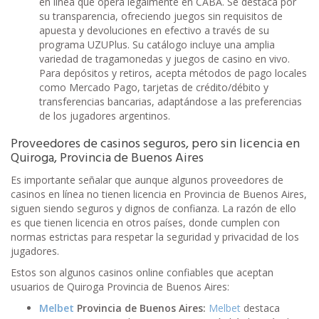
en línea que opera legalmente en CABA. Se destaca por
su transparencia, ofreciendo juegos sin requisitos de
apuesta y devoluciones en efectivo a través de su
programa UZUPlus. Su catálogo incluye una amplia
variedad de tragamonedas y juegos de casino en vivo.
Para depósitos y retiros, acepta métodos de pago locales
como Mercado Pago, tarjetas de crédito/débito y
transferencias bancarias, adaptándose a las preferencias
de los jugadores argentinos.
Proveedores de casinos seguros, pero sin licencia en
Quiroga, Provincia de Buenos Aires
Es importante señalar que aunque algunos proveedores de
casinos en línea no tienen licencia en Provincia de Buenos Aires,
siguen siendo seguros y dignos de confianza. La razón de ello
es que tienen licencia en otros países, donde cumplen con
normas estrictas para respetar la seguridad y privacidad de los
jugadores.
Estos son algunos casinos online confiables que aceptan
usuarios de Quiroga Provincia de Buenos Aires:
Melbet
Provincia de Buenos Aires:
Melbet
destaca