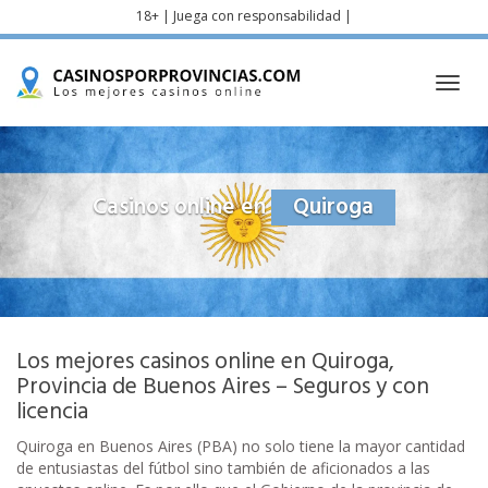
Skip
18+ | Juega con responsabilidad |
to
main
content
Toggl
navig
Casinos online en
Quiroga
Los mejores casinos online en Quiroga,
Provincia de Buenos Aires – Seguros y con
licencia
Quiroga en Buenos Aires (PBA) no solo tiene la mayor cantidad
de entusiastas del fútbol sino también de aficionados a las