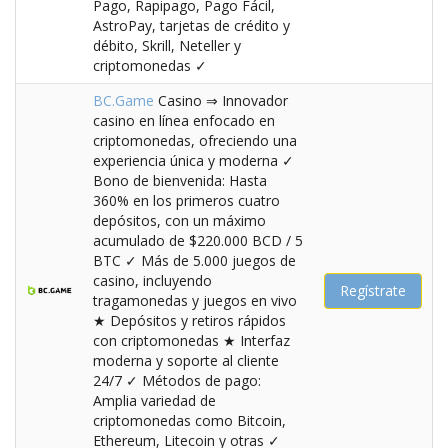
Pago, Rapipago, Pago Fácil,
AstroPay, tarjetas de crédito y
débito, Skrill, Neteller y
criptomonedas ✓
BC.Game
Casino ⇒ Innovador
casino en línea enfocado en
criptomonedas, ofreciendo una
experiencia única y moderna ✓
Bono de bienvenida: Hasta
360% en los primeros cuatro
depósitos, con un máximo
acumulado de $220.000 BCD / 5
BTC ✓ Más de 5.000 juegos de
casino, incluyendo
Regístrate
tragamonedas y juegos en vivo
★ Depósitos y retiros rápidos
con criptomonedas ★ Interfaz
moderna y soporte al cliente
24/7 ✓ Métodos de pago:
Amplia variedad de
criptomonedas como Bitcoin,
Ethereum, Litecoin y otras ✓