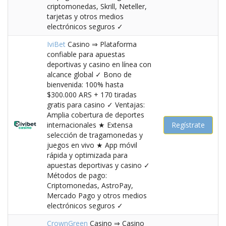
criptomonedas, Skrill, Neteller,
tarjetas y otros medios
electrónicos seguros ✓
IviBet
Casino ⇒ Plataforma
confiable para apuestas
deportivas y casino en línea con
alcance global ✓ Bono de
bienvenida: 100% hasta
$300.000 ARS + 170 tiradas
gratis para casino ✓ Ventajas:
Amplia cobertura de deportes
internacionales ★ Extensa
Regístrate
selección de tragamonedas y
juegos en vivo ★ App móvil
rápida y optimizada para
apuestas deportivas y casino ✓
Métodos de pago:
Criptomonedas, AstroPay,
Mercado Pago y otros medios
electrónicos seguros ✓
CrownGreen
Casino ⇒ Casino