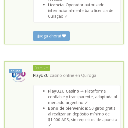
Licencia
: Operador autorizado
internacionalmente bajo licencia de
Curaçao ✓
¡Juega ahora!
Premium
online
PlayUZU
casino online en
Quiroga
PlayUZU Casino
⇒ Plataforma
confiable y transparente, adaptada al
mercado argentino ✓
Bono de bienvenida
: 50 giros gratis
al realizar un depósito mínimo de
$1.000 ARS, sin requisitos de apuesta
✓