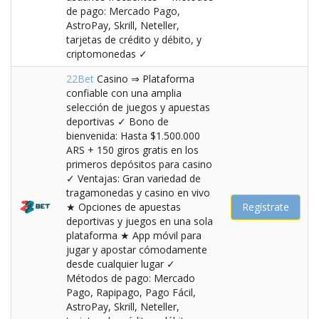
de pago: Mercado Pago,
AstroPay, Skrill, Neteller,
tarjetas de crédito y débito, y
criptomonedas ✓
22Bet
Casino ⇒ Plataforma
confiable con una amplia
selección de juegos y apuestas
deportivas ✓ Bono de
bienvenida: Hasta $1.500.000
ARS + 150 giros gratis en los
primeros depósitos para casino
✓ Ventajas: Gran variedad de
tragamonedas y casino en vivo
★ Opciones de apuestas
Regístrate
deportivas y juegos en una sola
plataforma ★ App móvil para
jugar y apostar cómodamente
desde cualquier lugar ✓
Métodos de pago: Mercado
Pago, Rapipago, Pago Fácil,
AstroPay, Skrill, Neteller,