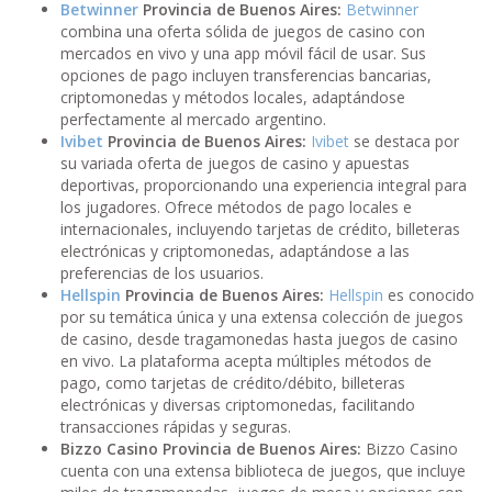
Betwinner
Provincia de Buenos Aires:
Betwinner
combina una oferta sólida de juegos de casino con
mercados en vivo y una app móvil fácil de usar. Sus
opciones de pago incluyen transferencias bancarias,
criptomonedas y métodos locales, adaptándose
perfectamente al mercado argentino.
Ivibet
Provincia de Buenos Aires:
Ivibet
se destaca por
su variada oferta de juegos de casino y apuestas
deportivas, proporcionando una experiencia integral para
los jugadores. Ofrece métodos de pago locales e
internacionales, incluyendo tarjetas de crédito, billeteras
electrónicas y criptomonedas, adaptándose a las
preferencias de los usuarios.
Hellspin
Provincia de Buenos Aires:
Hellspin
es conocido
por su temática única y una extensa colección de juegos
de casino, desde tragamonedas hasta juegos de casino
en vivo. La plataforma acepta múltiples métodos de
pago, como tarjetas de crédito/débito, billeteras
electrónicas y diversas criptomonedas, facilitando
transacciones rápidas y seguras.
Bizzo Casino Provincia de Buenos Aires:
Bizzo Casino
cuenta con una extensa biblioteca de juegos, que incluye