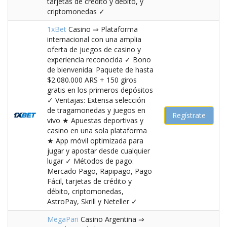
tarjetas de crédito y débito, y
criptomonedas ✓
1xBet
Casino ⇒ Plataforma
internacional con una amplia
oferta de juegos de casino y
experiencia reconocida ✓ Bono
de bienvenida: Paquete de hasta
$2.080.000 ARS + 150 giros
gratis en los primeros depósitos
✓ Ventajas: Extensa selección
de tragamonedas y juegos en
Regístrate
vivo ★ Apuestas deportivas y
casino en una sola plataforma
★ App móvil optimizada para
jugar y apostar desde cualquier
lugar ✓ Métodos de pago:
Mercado Pago, Rapipago, Pago
Fácil, tarjetas de crédito y
débito, criptomonedas,
AstroPay, Skrill y Neteller ✓
MegaPari
Casino Argentina ⇒