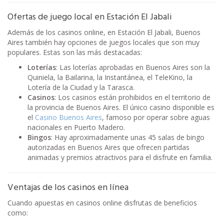
Ofertas de juego local en Estación El Jabali
Además de los casinos online, en Estación El Jabali, Buenos
Aires también hay opciones de juegos locales que son muy
populares. Estas son las más destacadas:
Loterías
: Las loterías aprobadas en Buenos Aires son la
Quiniela, la Bailarina, la Instantánea, el TeleKino, la
Lotería de la Ciudad y la Tarasca.
Casinos
: Los casinos están prohibidos en el territorio de
la provincia de Buenos Aires. El único casino disponible es
el
Casino Buenos Aires
, famoso por operar sobre aguas
nacionales en Puerto Madero.
Bingos
: Hay aproximadamente unas 45 salas de bingo
autorizadas en Buenos Aires que ofrecen partidas
animadas y premios atractivos para el disfrute en familia.
Ventajas de los casinos en línea
Cuando apuestas en casinos online disfrutas de beneficios
como: