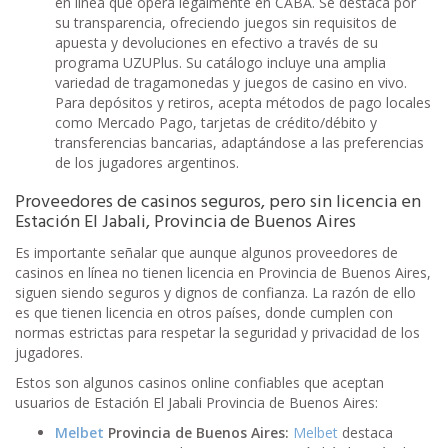
en línea que opera legalmente en CABA. Se destaca por
su transparencia, ofreciendo juegos sin requisitos de
apuesta y devoluciones en efectivo a través de su
programa UZUPlus. Su catálogo incluye una amplia
variedad de tragamonedas y juegos de casino en vivo.
Para depósitos y retiros, acepta métodos de pago locales
como Mercado Pago, tarjetas de crédito/débito y
transferencias bancarias, adaptándose a las preferencias
de los jugadores argentinos.
Proveedores de casinos seguros, pero sin licencia en
Estación El Jabali, Provincia de Buenos Aires
Es importante señalar que aunque algunos proveedores de
casinos en línea no tienen licencia en Provincia de Buenos Aires,
siguen siendo seguros y dignos de confianza. La razón de ello
es que tienen licencia en otros países, donde cumplen con
normas estrictas para respetar la seguridad y privacidad de los
jugadores.
Estos son algunos casinos online confiables que aceptan
usuarios de Estación El Jabali Provincia de Buenos Aires:
Melbet
Provincia de Buenos Aires:
Melbet
destaca