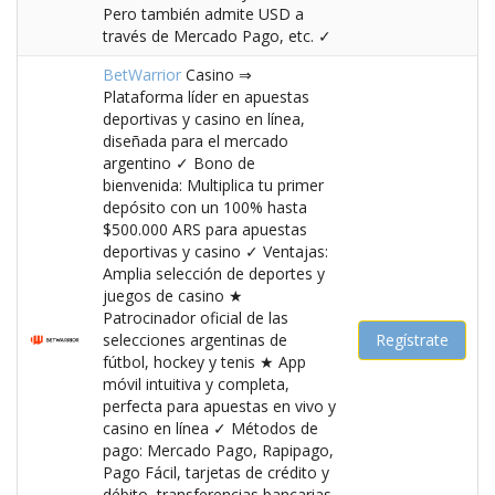
Pero también admite USD a
través de Mercado Pago, etc. ✓
BetWarrior
Casino ⇒
Plataforma líder en apuestas
deportivas y casino en línea,
diseñada para el mercado
argentino ✓ Bono de
bienvenida: Multiplica tu primer
depósito con un 100% hasta
$500.000 ARS para apuestas
deportivas y casino ✓ Ventajas:
Amplia selección de deportes y
juegos de casino ★
Patrocinador oficial de las
selecciones argentinas de
Regístrate
fútbol, hockey y tenis ★ App
móvil intuitiva y completa,
perfecta para apuestas en vivo y
casino en línea ✓ Métodos de
pago: Mercado Pago, Rapipago,
Pago Fácil, tarjetas de crédito y
débito, transferencias bancarias