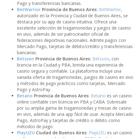
Pago y transferencias bancarias.
BetWarrior
Provincia de Buenos Aires:
BetWarrior
,
autorizado en la Provincia y Ciudad de Buenos Aires, se
destaca por su app de casino intuitiva. Ofrece una
excelente selección de tragamonedas y juegos de casino
en vivo, además de ser patrocinador oficial de
federaciones deportivas nacionales. Admite pagos con
Mercado Pago, tarjetas de débito/crédito y transferencias
bancarias.
Betsson
Provincia de Buenos Aires:
Betsson
, con
licencia en la Ciudad y PBA, brinda una experiencia de
casino segura y confiable. La plataforma incluye una
variada oferta de tragamonedas, juegos de casino en vivo
y métodos de pago prácticos como tarjetas, Mercado
Pago y AstroPay.
Betano
Provincia de Buenos Aires:
Betano
es un casino
online confiable con licencia en PBA y CABA. Sobresale
por su amplia gama de tragamonedas y mesas de casino
en vivo, además de una app fácil de usar. Acepta Mercado
Pago, AstroPay y tarjetas de crédito o débito como
métodos de pago.
PlayUZU
Ciudad de Buenos Aires:
PlayUZU
es un casino