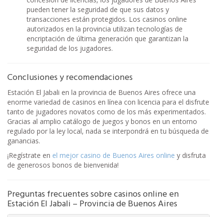
pueden tener la seguridad de que sus datos y
transacciones están protegidos. Los casinos online
autorizados en la provincia utilizan tecnologías de
encriptación de última generación que garantizan la
seguridad de los jugadores.
Conclusiones y recomendaciones
Estación El Jabali en la provincia de Buenos Aires ofrece una
enorme variedad de casinos en línea con licencia para el disfrute
tanto de jugadores novatos como de los más experimentados.
Gracias al amplio catálogo de juegos y bonos en un entorno
regulado por la ley local, nada se interpondrá en tu búsqueda de
ganancias.
¡Regístrate en
el mejor casino de Buenos Aires online
y disfruta
de generosos bonos de bienvenida!
Preguntas frecuentes sobre casinos online en
Estación El Jabali – Provincia de Buenos Aires