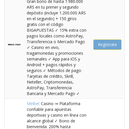
Gran bono de hasta 1.980.000
ARS en tu primer y segundo
depósito (incluye 1.200.000 ARS
en el segundo) + 150 giros
gratis con el código
BIGAPUESTAS ✓ 15% extra con
pagos locales como AstroPay,
Transferencia o Mercado Pago
Regístrate
✓ Casino en vivo,
tragamonedas y promociones
semanales ✓ App para iOS y
Android + pagos rápidos y
seguros ✓ Métodos de pago:
Tarjetas de crédito, Skrill,
Neteller, Criptomonedas,
AstroPay, Transferencia
Bancaria y Mercado Pago ✓
Melbet
Casino ⇒ Plataforma
confiable para apuestas
deportivas y casino en línea con
alcance global ✓ Bono de
bienvenida: 200% hasta