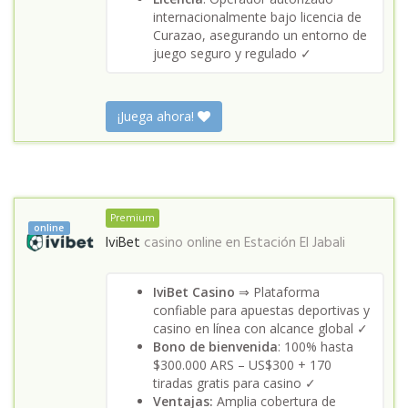
internacionalmente bajo licencia de
Curazao, asegurando un entorno de
juego seguro y regulado ✓
¡Juega ahora!
Premium
online
IviBet
casino online en
Estación El Jabali
IviBet Casino
⇒ Plataforma
confiable para apuestas deportivas y
casino en línea con alcance global ✓
Bono de bienvenida
: 100% hasta
$300.000 ARS – US$300 + 170
tiradas gratis para casino ✓
Ventajas:
Amplia cobertura de