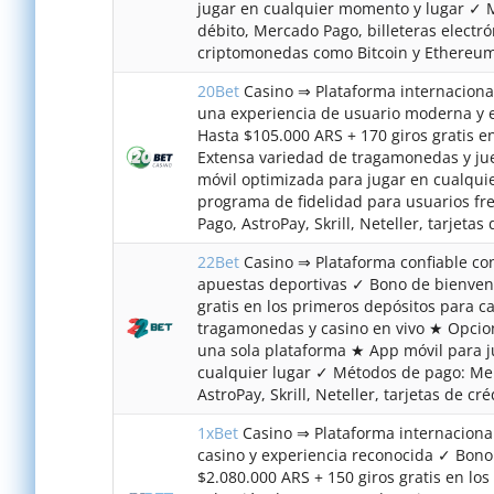
jugar en cualquier momento y lugar ✓ M
débito, Mercado Pago, billeteras electrón
criptomonedas como Bitcoin y Ethereu
20Bet
Casino ⇒ Plataforma internacional
una experiencia de usuario moderna y 
Hasta $105.000 ARS + 170 giros gratis e
Extensa variedad de tragamonedas y ju
móvil optimizada para jugar en cualqu
programa de fidelidad para usuarios f
Pago, AstroPay, Skrill, Neteller, tarjeta
22Bet
Casino ⇒ Plataforma confiable con
apuestas deportivas ✓ Bono de bienveni
gratis en los primeros depósitos para c
tragamonedas y casino en vivo ★ Opcion
una sola plataforma ★ App móvil para 
cualquier lugar ✓ Métodos de pago: Mer
AstroPay, Skrill, Neteller, tarjetas de c
1xBet
Casino ⇒ Plataforma internacional
casino y experiencia reconocida ✓ Bono
$2.080.000 ARS + 150 giros gratis en lo