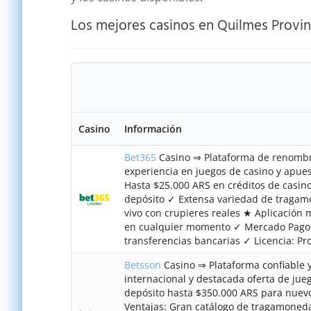
Los mejores casinos en Quilmes Provin
Casino
Información
Bet365
Casino ⇒ Plataforma de renombr
experiencia en juegos de casino y apue
Hasta $25.000 ARS en créditos de casino 
depósito ✓ Extensa variedad de tragam
vivo con crupieres reales ★ Aplicación m
en cualquier momento ✓ Mercado Pago, As
transferencias bancarias ✓ Licencia: Pr
Betsson
Casino ⇒ Plataforma confiable y
internacional y destacada oferta de ju
depósito hasta $350.000 ARS para nuevo
Ventajas: Gran catálogo de tragamoneda