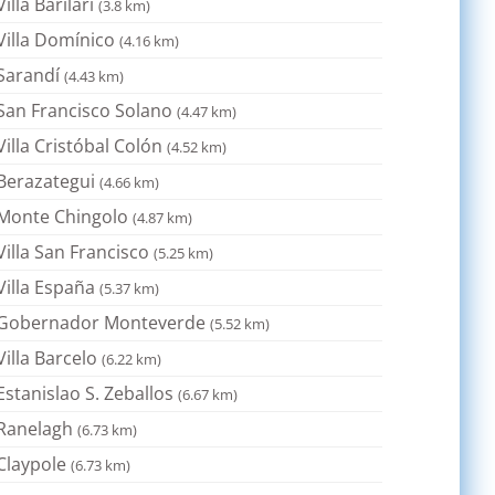
Villa Barilari
(3.8 km)
Villa Domínico
(4.16 km)
Sarandí
(4.43 km)
San Francisco Solano
(4.47 km)
Villa Cristóbal Colón
(4.52 km)
Berazategui
(4.66 km)
Monte Chingolo
(4.87 km)
Villa San Francisco
(5.25 km)
Villa España
(5.37 km)
Gobernador Monteverde
(5.52 km)
Villa Barcelo
(6.22 km)
Estanislao S. Zeballos
(6.67 km)
Ranelagh
(6.73 km)
Claypole
(6.73 km)