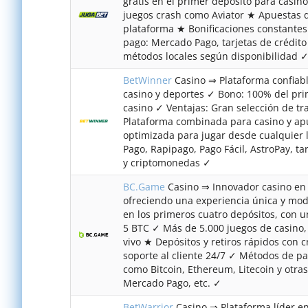
gratis en el primer depósito para casi
juegos crash como Aviator ★ Apuestas 
plataforma ★ Bonificaciones constante
pago: Mercado Pago, tarjetas de crédito 
métodos locales según disponibilidad 
BetWinner
Casino ⇒ Plataforma confiab
casino y deportes ✓ Bono: 100% del pri
casino ✓ Ventajas: Gran selección de t
Plataforma combinada para casino y ap
optimizada para jugar desde cualquier
Pago, Rapipago, Pago Fácil, AstroPay, tarj
y criptomonedas ✓
BC.Game
Casino ⇒ Innovador casino en
ofreciendo una experiencia única y mo
en los primeros cuatro depósitos, con
5 BTC ✓ Más de 5.000 juegos de casino
vivo ★ Depósitos y retiros rápidos con
soporte al cliente 24/7 ✓ Métodos de p
como Bitcoin, Ethereum, Litecoin y otr
Mercado Pago, etc. ✓
BetWarrior
Casino ⇒ Plataforma líder en