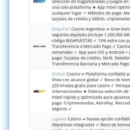
selección de tragamonedas y juegos en 
una sola plataforma ★ App móvil optimi
cualquier lugar ✓ Métodos de pago: Mer
tarjetas de crédito y débito, criptomoned
MegaPari
Casino Argentina ⇒ Gran bono
segundo depósito (incluye 1.200.000 ARS
código BIGAPUESTAS ✓ 15% extra con pa
Transferencia o Mercado Pago ✓ Casino
semanales ✓ App para iOS y Android + 
pago: Tarjetas de crédito, Skrill, Netell
Transferencia Bancaria y Mercado Pago
Melbet
Casino ⇒ Plataforma confiable p
línea con alcance global ✓ Bono de bie
220 tiradas gratis para casino ✓ Ventaj
internacionales ★ Extensa selección de
móvil rápida y optimizada para apuesta
pago: Criptomonedas, AstroPay, Mercado
seguros ✓
Jugabet
Casino ⇒ Nueva opción confiable
deportivas integradas ✓ Bono de bienve