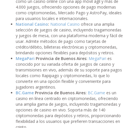
como un casino online con una app móvil ágil y más de
4.000 juegos, ofreciendo opciones de pago modernas
como criptomonedas, Mercado Pago y AstroPay, ideales
para usuarios locales e internacionales.
National Casino
:
National Casino
ofrece una amplia
selección de juegos de casino, incluyendo tragamonedas
y juegos de mesa, con una plataforma moderna y fácil de
usar. Admite métodos de pago como tarjetas de
crédito/débito, billeteras electrónicas y criptomonedas,
brindando opciones flexibles para depósitos y retiros.
MegaPari
Provincia de Buenos Aires:
MegaPari
es
conocido por su variada oferta de juegos de casino y
transmisiones en vivo, además de su soporte para pagos
locales como Rapipago y criptomonedas, lo que lo
convierte en una opción flexible y conveniente para
jugadores argentinos.
BC.Game
Provincia de Buenos Aires:
BC.Game
es un
casino en línea centrado en criptomonedas, ofreciendo
una amplia gama de juegos, incluyendo tragamonedas y
opciones de casino en vivo. Soporta más de 140
criptomonedas para depósitos y retiros, proporcionando
flexibilidad a los usuarios que prefieren transacciones en
cripto.