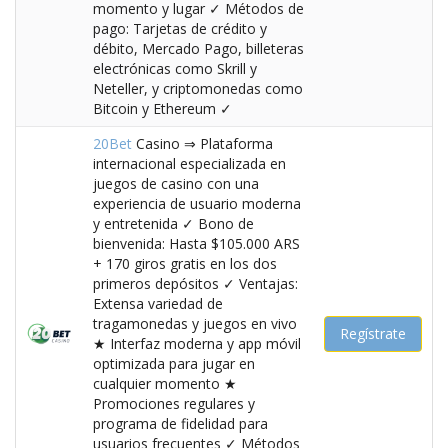
momento y lugar ✓ Métodos de
pago: Tarjetas de crédito y
débito, Mercado Pago, billeteras
electrónicas como Skrill y
Neteller, y criptomonedas como
Bitcoin y Ethereum ✓
20Bet
Casino ⇒ Plataforma
internacional especializada en
juegos de casino con una
experiencia de usuario moderna
y entretenida ✓ Bono de
bienvenida: Hasta $105.000 ARS
+ 170 giros gratis en los dos
primeros depósitos ✓ Ventajas:
Extensa variedad de
tragamonedas y juegos en vivo
Regístrate
★ Interfaz moderna y app móvil
optimizada para jugar en
cualquier momento ★
Promociones regulares y
programa de fidelidad para
usuarios frecuentes ✓ Métodos