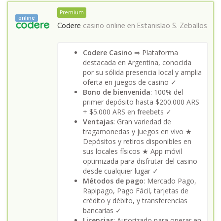
Premium
online
Codere
casino online en
Estanislao S. Zeballos
Codere Casino
⇒ Plataforma
destacada en Argentina, conocida
por su sólida presencia local y amplia
oferta en juegos de casino ✓
Bono de bienvenida
: 100% del
primer depósito hasta $200.000 ARS
+ $5.000 ARS en freebets ✓
Ventajas
: Gran variedad de
tragamonedas y juegos en vivo ★
Depósitos y retiros disponibles en
sus locales físicos ★ App móvil
optimizada para disfrutar del casino
desde cualquier lugar ✓
Métodos de pago
: Mercado Pago,
Rapipago, Pago Fácil, tarjetas de
crédito y débito, y transferencias
bancarias ✓
Licencias
: Autorizado para operar en