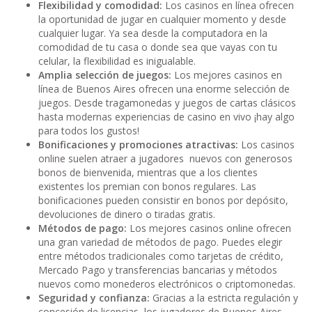
Flexibilidad y comodidad:
Los casinos en línea ofrecen
la oportunidad de jugar en cualquier momento y desde
cualquier lugar. Ya sea desde la computadora en la
comodidad de tu casa o donde sea que vayas con tu
celular, la flexibilidad es inigualable.
Amplia selección de juegos:
Los mejores casinos en
línea de Buenos Aires ofrecen una enorme selección de
juegos. Desde tragamonedas y juegos de cartas clásicos
hasta modernas experiencias de casino en vivo ¡hay algo
para todos los gustos!
Bonificaciones y promociones atractivas:
Los casinos
online suelen atraer a jugadores nuevos con generosos
bonos de bienvenida, mientras que a los clientes
existentes los premian con bonos regulares. Las
bonificaciones pueden consistir en bonos por depósito,
devoluciones de dinero o tiradas gratis.
Métodos de pago:
Los mejores casinos online ofrecen
una gran variedad de métodos de pago. Puedes elegir
entre métodos tradicionales como tarjetas de crédito,
Mercado Pago y transferencias bancarias y métodos
nuevos como monederos electrónicos o criptomonedas.
Seguridad y confianza:
Gracias a la estricta regulación y
concesión de licencias, los jugadores de Buenos Aires