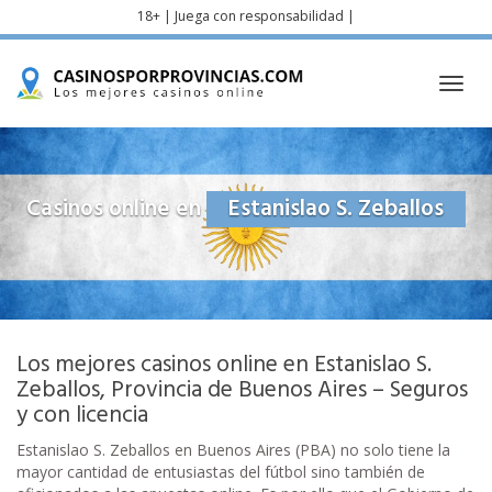
Skip
18+ | Juega con responsabilidad |
to
main
content
Toggl
navig
Casinos online en
Estanislao S. Zeballos
Los mejores casinos online en Estanislao S.
Zeballos, Provincia de Buenos Aires – Seguros
y con licencia
Estanislao S. Zeballos en Buenos Aires (PBA) no solo tiene la
mayor cantidad de entusiastas del fútbol sino también de