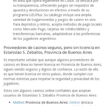
en línea que opera legalmente en CABA. Se destaca por
su transparencia, ofreciendo juegos sin requisitos de
apuesta y devoluciones en efectivo a través de su
programa UZUPlus. Su catálogo incluye una amplia
variedad de tragamonedas y juegos de casino en vivo.
Para depósitos y retiros, acepta métodos de pago locales
como Mercado Pago, tarjetas de crédito/débito y
transferencias bancarias, adaptándose a las preferencias
de los jugadores argentinos.
Proveedores de casinos seguros, pero sin licencia en
Estanislao S. Zeballos, Provincia de Buenos Aires
Es importante señalar que aunque algunos proveedores de
casinos en línea no tienen licencia en Provincia de Buenos Aires,
siguen siendo seguros y dignos de confianza. La razón de ello
es que tienen licencia en otros países, donde cumplen con
normas estrictas para respetar la seguridad y privacidad de los
jugadores.
Estos son algunos casinos online confiables que aceptan
usuarios de Estanislao S. Zeballos Provincia de Buenos Aires:
Melbet
Provincia de Buenos Aires:
Melbet
destaca