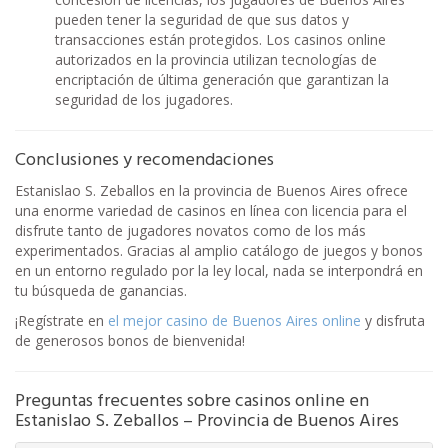
pueden tener la seguridad de que sus datos y
transacciones están protegidos. Los casinos online
autorizados en la provincia utilizan tecnologías de
encriptación de última generación que garantizan la
seguridad de los jugadores.
Conclusiones y recomendaciones
Estanislao S. Zeballos en la provincia de Buenos Aires ofrece
una enorme variedad de casinos en línea con licencia para el
disfrute tanto de jugadores novatos como de los más
experimentados. Gracias al amplio catálogo de juegos y bonos
en un entorno regulado por la ley local, nada se interpondrá en
tu búsqueda de ganancias.
¡Regístrate en
el mejor casino de Buenos Aires online
y disfruta
de generosos bonos de bienvenida!
Preguntas frecuentes sobre casinos online en
Estanislao S. Zeballos – Provincia de Buenos Aires