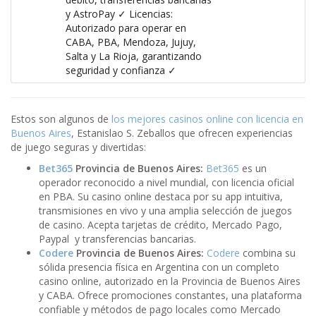
y AstroPay ✓ Licencias:
Autorizado para operar en
CABA, PBA, Mendoza, Jujuy,
Salta y La Rioja, garantizando
seguridad y confianza ✓
Estos son algunos de
los mejores casinos online con licencia en
Buenos Aires
, Estanislao S. Zeballos que ofrecen experiencias
de juego seguras y divertidas:
Bet365
Provincia de Buenos Aires:
Bet365
es un
operador reconocido a nivel mundial, con licencia oficial
en PBA. Su casino online destaca por su app intuitiva,
transmisiones en vivo y una amplia selección de juegos
de casino. Acepta tarjetas de crédito, Mercado Pago,
Paypal y transferencias bancarias.
Codere
Provincia de Buenos Aires:
Codere
combina su
sólida presencia física en Argentina con un completo
casino online, autorizado en la Provincia de Buenos Aires
y CABA. Ofrece promociones constantes, una plataforma
confiable y métodos de pago locales como Mercado