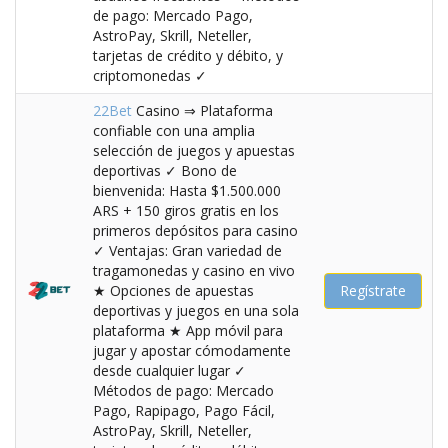
de pago: Mercado Pago,
AstroPay, Skrill, Neteller,
tarjetas de crédito y débito, y
criptomonedas ✓
22Bet
Casino ⇒ Plataforma
confiable con una amplia
selección de juegos y apuestas
deportivas ✓ Bono de
bienvenida: Hasta $1.500.000
ARS + 150 giros gratis en los
primeros depósitos para casino
✓ Ventajas: Gran variedad de
tragamonedas y casino en vivo
★ Opciones de apuestas
Regístrate
deportivas y juegos en una sola
plataforma ★ App móvil para
jugar y apostar cómodamente
desde cualquier lugar ✓
Métodos de pago: Mercado
Pago, Rapipago, Pago Fácil,
AstroPay, Skrill, Neteller,