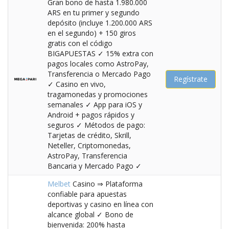
Gran bono de hasta 1.980.000
ARS en tu primer y segundo
depósito (incluye 1.200.000 ARS
en el segundo) + 150 giros
gratis con el código
BIGAPUESTAS ✓ 15% extra con
pagos locales como AstroPay,
Transferencia o Mercado Pago
Regístrate
✓ Casino en vivo,
tragamonedas y promociones
semanales ✓ App para iOS y
Android + pagos rápidos y
seguros ✓ Métodos de pago:
Tarjetas de crédito, Skrill,
Neteller, Criptomonedas,
AstroPay, Transferencia
Bancaria y Mercado Pago ✓
Melbet
Casino ⇒ Plataforma
confiable para apuestas
deportivas y casino en línea con
alcance global ✓ Bono de
bienvenida: 200% hasta