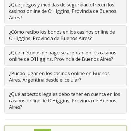
¿Qué juegos y medidas de seguridad ofrecen los
casinos online de O’Higgins, Provincia de Buenos
Aires?
¿Cómo recibo los bonos en los casinos online de
O’Higgins, Provincia de Buenos Aires?
¿Qué métodos de pago se aceptan en los casinos
online de O’Higgins, Provincia de Buenos Aires?
¿Puedo jugar en los casinos online en Buenos
Aires, Argentina desde el celular?
¿Qué aspectos legales debo tener en cuenta en los
casinos online de O’Higgins, Provincia de Buenos
Aires?