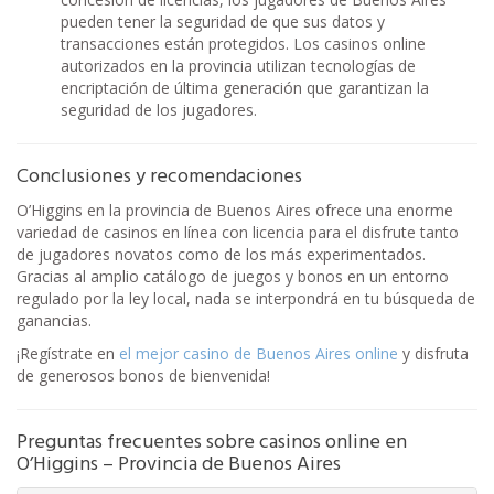
pueden tener la seguridad de que sus datos y
transacciones están protegidos. Los casinos online
autorizados en la provincia utilizan tecnologías de
encriptación de última generación que garantizan la
seguridad de los jugadores.
Conclusiones y recomendaciones
O’Higgins en la provincia de Buenos Aires ofrece una enorme
variedad de casinos en línea con licencia para el disfrute tanto
de jugadores novatos como de los más experimentados.
Gracias al amplio catálogo de juegos y bonos en un entorno
regulado por la ley local, nada se interpondrá en tu búsqueda de
ganancias.
¡Regístrate en
el mejor casino de Buenos Aires online
y disfruta
de generosos bonos de bienvenida!
Preguntas frecuentes sobre casinos online en
O’Higgins – Provincia de Buenos Aires