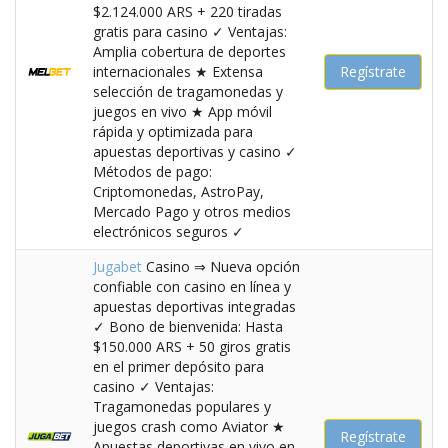
$2.124.000 ARS + 220 tiradas
gratis para casino ✓ Ventajas:
Amplia cobertura de deportes
internacionales ★ Extensa
Regístrate
selección de tragamonedas y
juegos en vivo ★ App móvil
rápida y optimizada para
apuestas deportivas y casino ✓
Métodos de pago:
Criptomonedas, AstroPay,
Mercado Pago y otros medios
electrónicos seguros ✓
Jugabet
Casino ⇒ Nueva opción
confiable con casino en línea y
apuestas deportivas integradas
✓ Bono de bienvenida: Hasta
$150.000 ARS + 50 giros gratis
en el primer depósito para
casino ✓ Ventajas:
Tragamonedas populares y
juegos crash como Aviator ★
Regístrate
Apuestas deportivas en vivo en