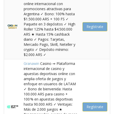
online internacional con
promociones atractivas para
Argentina ✓ Bono: 100% hasta
$1.500.000 ARS + 100 FS ✓
Paquete en 3 depósitos ✓ High
Regístrate
Roller 125% hasta $4.500.000
ARS ★ Hasta 15% cashback
diario ✓ Pagos: Tarjetas,
Mercado Pago, Skrill, Neteller y
crypto ✓ Depósito mínimo:
$2.000 ARS ✓
Granawin
Casino ⇒ Plataforma
internacional de casino y
apuestas deportivas online con
amplia oferta de juegos y
enfoque en usuarios de LATAM
✓ Bono de bienvenida: Hasta
100.000 ARS para casino +
100 % en apuestas deportivas
hasta 90.000 ARS ✓ Ventajas:
Regístrate
Más de 2.000 juegos ★