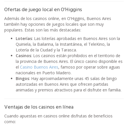
Ofertas de juego local en O’Higgins
Además de los casinos online, en O’Higgins, Buenos Aires
también hay opciones de juegos locales que son muy
populares. Estas son las más destacadas:
Loterías
: Las loterías aprobadas en Buenos Aires son la
Quiniela, la Bailarina, la Instantánea, el TeleKino, la
Lotería de la Ciudad y la Tarasca.
Casinos
: Los casinos están prohibidos en el territorio de
la provincia de Buenos Aires. El único casino disponible es
el
Casino Buenos Aires
, famoso por operar sobre aguas
nacionales en Puerto Madero.
Bingos
: Hay aproximadamente unas 45 salas de bingo
autorizadas en Buenos Aires que ofrecen partidas
animadas y premios atractivos para el disfrute en familia.
Ventajas de los casinos en línea
Cuando apuestas en casinos online disfrutas de beneficios
como: