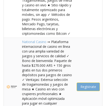
Tragamonedas, juegos de mesa
y casino en vivo ★ Sitio rápido y
totalmente optimizado para
móviles, sin app ✓ Métodos de
pago: Pesos argentinos,
Mercado Pago, tarjetas,
billeteras electrónicas y
criptomonedas como Bitcoin ✓
National Casino
⇒ Plataforma
internacional de casino en línea
con una amplia variedad de
juegos y servicios de calidad ✓
Bono de bienvenida: Paquete de
hasta $270.000 ARS + 150 giros
gratis en tus dos primeros
depósitos para juegos de casino
✓ Ventajas: Extensa selección
de tragamonedas y juegos de
Regístrate
mesa ★ Casino en vivo con
crupieres profesionales ★
Aplicación móvil optimizada
para jugar en cualquier