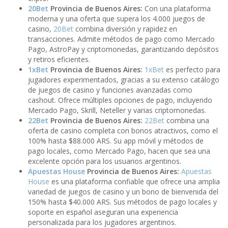
20Bet
Provincia de Buenos Aires:
Con una plataforma
moderna y una oferta que supera los 4.000 juegos de
casino,
20Bet
combina diversión y rapidez en
transacciones. Admite métodos de pago como Mercado
Pago, AstroPay y criptomonedas, garantizando depósitos
y retiros eficientes.
1xBet
Provincia de Buenos Aires:
1xBet
es perfecto para
jugadores experimentados, gracias a su extenso catálogo
de juegos de casino y funciones avanzadas como
cashout. Ofrece múltiples opciones de pago, incluyendo
Mercado Pago, Skrill, Neteller y varias criptomonedas.
22Bet
Provincia de Buenos Aires:
22Bet
combina una
oferta de casino completa con bonos atractivos, como el
100% hasta $88.000 ARS. Su app móvil y métodos de
pago locales, como Mercado Pago, hacen que sea una
excelente opción para los usuarios argentinos.
Apuestas House
Provincia de Buenos Aires:
Apuestas
House
es una plataforma confiable que ofrece una amplia
variedad de juegos de casino y un bono de bienvenida del
150% hasta $40.000 ARS. Sus métodos de pago locales y
soporte en español aseguran una experiencia
personalizada para los jugadores argentinos.