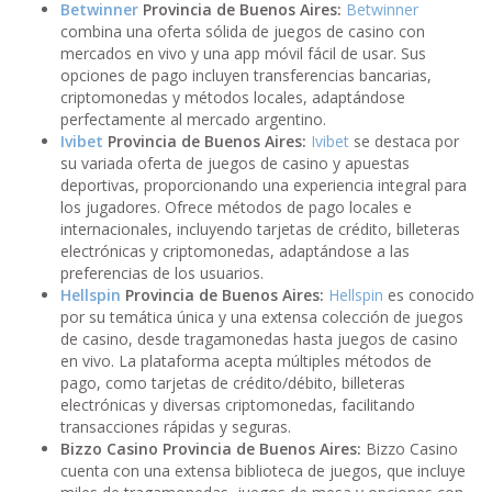
Betwinner
Provincia de Buenos Aires:
Betwinner
combina una oferta sólida de juegos de casino con
mercados en vivo y una app móvil fácil de usar. Sus
opciones de pago incluyen transferencias bancarias,
criptomonedas y métodos locales, adaptándose
perfectamente al mercado argentino.
Ivibet
Provincia de Buenos Aires:
Ivibet
se destaca por
su variada oferta de juegos de casino y apuestas
deportivas, proporcionando una experiencia integral para
los jugadores. Ofrece métodos de pago locales e
internacionales, incluyendo tarjetas de crédito, billeteras
electrónicas y criptomonedas, adaptándose a las
preferencias de los usuarios.
Hellspin
Provincia de Buenos Aires:
Hellspin
es conocido
por su temática única y una extensa colección de juegos
de casino, desde tragamonedas hasta juegos de casino
en vivo. La plataforma acepta múltiples métodos de
pago, como tarjetas de crédito/débito, billeteras
electrónicas y diversas criptomonedas, facilitando
transacciones rápidas y seguras.
Bizzo Casino Provincia de Buenos Aires:
Bizzo Casino
cuenta con una extensa biblioteca de juegos, que incluye