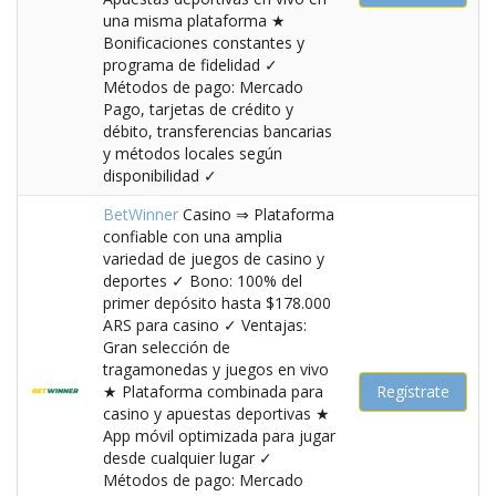
una misma plataforma ★
Bonificaciones constantes y
programa de fidelidad ✓
Métodos de pago: Mercado
Pago, tarjetas de crédito y
débito, transferencias bancarias
y métodos locales según
disponibilidad ✓
BetWinner
Casino ⇒ Plataforma
confiable con una amplia
variedad de juegos de casino y
deportes ✓ Bono: 100% del
primer depósito hasta $178.000
ARS para casino ✓ Ventajas:
Gran selección de
tragamonedas y juegos en vivo
★ Plataforma combinada para
Regístrate
casino y apuestas deportivas ★
App móvil optimizada para jugar
desde cualquier lugar ✓
Métodos de pago: Mercado