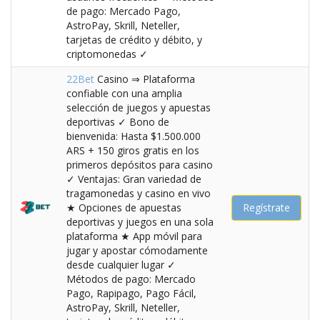
de pago: Mercado Pago,
AstroPay, Skrill, Neteller,
tarjetas de crédito y débito, y
criptomonedas ✓
22Bet
Casino ⇒ Plataforma
confiable con una amplia
selección de juegos y apuestas
deportivas ✓ Bono de
bienvenida: Hasta $1.500.000
ARS + 150 giros gratis en los
primeros depósitos para casino
✓ Ventajas: Gran variedad de
tragamonedas y casino en vivo
★ Opciones de apuestas
Regístrate
deportivas y juegos en una sola
plataforma ★ App móvil para
jugar y apostar cómodamente
desde cualquier lugar ✓
Métodos de pago: Mercado
Pago, Rapipago, Pago Fácil,
AstroPay, Skrill, Neteller,