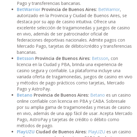
Pago y transferencias bancarias.
BetWarrior
Provincia de Buenos Aires:
BetWarrior
,
autorizado en la Provincia y Ciudad de Buenos Aires, se
destaca por su app de casino intuitiva. Ofrece una
excelente selección de tragamonedas y juegos de casino
en vivo, además de ser patrocinador oficial de
federaciones deportivas nacionales. Admite pagos con
Mercado Pago, tarjetas de débito/crédito y transferencias
bancarias.
Betsson
Provincia de Buenos Aires:
Betsson
, con
licencia en la Ciudad y PBA, brinda una experiencia de
casino segura y confiable. La plataforma incluye una
variada oferta de tragamonedas, juegos de casino en vivo
y métodos de pago prácticos como tarjetas, Mercado
Pago y AstroPay.
Betano
Provincia de Buenos Aires:
Betano
es un casino
online confiable con licencia en PBA y CABA. Sobresale
por su amplia gama de tragamonedas y mesas de casino
en vivo, además de una app fácil de usar. Acepta Mercado
Pago, AstroPay y tarjetas de crédito o débito como
métodos de pago.
PlayUZU
Ciudad de Buenos Aires:
PlayUZU
es un casino