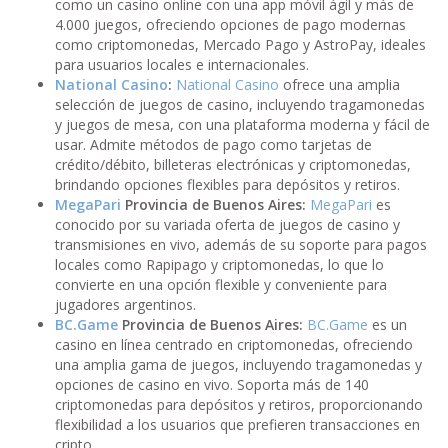
como un casino online con una app móvil ágil y más de
4.000 juegos, ofreciendo opciones de pago modernas
como criptomonedas, Mercado Pago y AstroPay, ideales
para usuarios locales e internacionales.
National Casino
:
National Casino
ofrece una amplia
selección de juegos de casino, incluyendo tragamonedas
y juegos de mesa, con una plataforma moderna y fácil de
usar. Admite métodos de pago como tarjetas de
crédito/débito, billeteras electrónicas y criptomonedas,
brindando opciones flexibles para depósitos y retiros.
MegaPari
Provincia de Buenos Aires:
MegaPari
es
conocido por su variada oferta de juegos de casino y
transmisiones en vivo, además de su soporte para pagos
locales como Rapipago y criptomonedas, lo que lo
convierte en una opción flexible y conveniente para
jugadores argentinos.
BC.Game
Provincia de Buenos Aires:
BC.Game
es un
casino en línea centrado en criptomonedas, ofreciendo
una amplia gama de juegos, incluyendo tragamonedas y
opciones de casino en vivo. Soporta más de 140
criptomonedas para depósitos y retiros, proporcionando
flexibilidad a los usuarios que prefieren transacciones en
cripto.