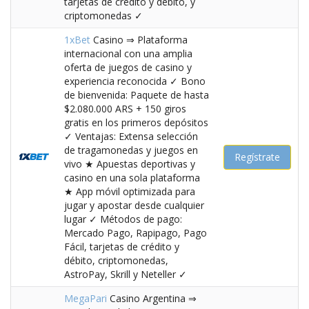
tarjetas de crédito y débito, y
criptomonedas ✓
1xBet
Casino ⇒ Plataforma
internacional con una amplia
oferta de juegos de casino y
experiencia reconocida ✓ Bono
de bienvenida: Paquete de hasta
$2.080.000 ARS + 150 giros
gratis en los primeros depósitos
✓ Ventajas: Extensa selección
de tragamonedas y juegos en
Regístrate
vivo ★ Apuestas deportivas y
casino en una sola plataforma
★ App móvil optimizada para
jugar y apostar desde cualquier
lugar ✓ Métodos de pago:
Mercado Pago, Rapipago, Pago
Fácil, tarjetas de crédito y
débito, criptomonedas,
AstroPay, Skrill y Neteller ✓
MegaPari
Casino Argentina ⇒