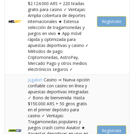
$2.124.000 ARS + 220 tiradas
gratis para casino ✓ Ventajas:
Amplia cobertura de deportes
internacionales ★ Extensa
Regístrate
selección de tragamonedas y
juegos en vivo ★ App móvil
rápida y optimizada para
apuestas deportivas y casino ✓
Métodos de pago:
Criptomonedas, AstroPay,
Mercado Pago y otros medios
electrónicos seguros ✓
Jugabet
Casino ⇒ Nueva opción
confiable con casino en línea y
apuestas deportivas integradas
✓ Bono de bienvenida: Hasta
$150.000 ARS + 50 giros gratis
en el primer depósito para
casino ✓ Ventajas:
Tragamonedas populares y
juegos crash como Aviator ★
Regístrate
Apuestas deportivas en vivo en