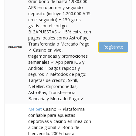
Gran bono de hasta 1.980.000
ARS en tu primer y segundo
depósito (incluye 1.200.000 ARS
en el segundo) + 150 giros
gratis con el código
BIGAPUESTAS ✓ 15% extra con
pagos locales como AstroPay,
Transferencia o Mercado Pago
Regístrate
✓ Casino en vivo,
tragamonedas y promociones
semanales ✓ App para iOS y
Android + pagos rápidos y
seguros ✓ Métodos de pago:
Tarjetas de crédito, Skrill,
Neteller, Criptomonedas,
AstroPay, Transferencia
Bancaria y Mercado Pago ✓
Melbet
Casino ⇒ Plataforma
confiable para apuestas
deportivas y casino en línea con
alcance global ✓ Bono de
bienvenida: 200% hasta