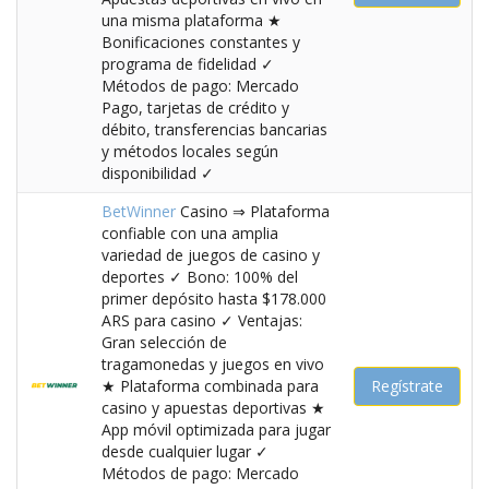
una misma plataforma ★
Bonificaciones constantes y
programa de fidelidad ✓
Métodos de pago: Mercado
Pago, tarjetas de crédito y
débito, transferencias bancarias
y métodos locales según
disponibilidad ✓
BetWinner
Casino ⇒ Plataforma
confiable con una amplia
variedad de juegos de casino y
deportes ✓ Bono: 100% del
primer depósito hasta $178.000
ARS para casino ✓ Ventajas:
Gran selección de
tragamonedas y juegos en vivo
★ Plataforma combinada para
Regístrate
casino y apuestas deportivas ★
App móvil optimizada para jugar
desde cualquier lugar ✓
Métodos de pago: Mercado