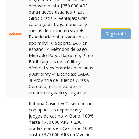
depósito hasta $350.000 ARS
para nuevos usuarios + 200
Giros Gratis ✓ Ventajas: Gran
catálogo de tragamonedas y
mesas de casino en vivo ★
Regístrate
Experiencia optimizada en su
app móvil ★ Soporte 24/7 en
español ✓ Métodos de pago:
Mercado Pago, Rapipago, Pago
Fácil, tarjetas de crédito y
débito, transferencias bancarias
y AstroPay ✓ Licencias: CABA,
la Provincia de Buenos Aires y
Córdoba, garantizando un
entorno regulado y seguro ✓
Rabona Casino ⇒ Casino online
con apuestas deportivas y
juegos de casino ✓ Bono: 100%
hasta $750.000 ARS + 200
tiradas gratis en Casino ★ 100%
hasta $375.000 ARS en Vivo ★