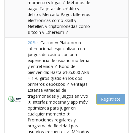
momento y lugar ✓ Métodos de
pago: Tarjetas de crédito y
débito, Mercado Pago, billeteras
electrónicas como Skrill y
Neteller, y criptomonedas como
Bitcoin y Ethereum ✓
20Bet
Casino ⇒ Plataforma
internacional especializada en
juegos de casino con una
experiencia de usuario moderna
y entretenida ✓ Bono de
bienvenida: Hasta $105.000 ARS
+ 170 giros gratis en los dos
primeros depósitos ✓ Ventajas:
Extensa variedad de
tragamonedas y juegos en vivo
Regístrate
★ Interfaz moderna y app móvil
optimizada para jugar en
cualquier momento ★
Promociones regulares y
programa de fidelidad para
usuarios frecuentes ✓ Métodos