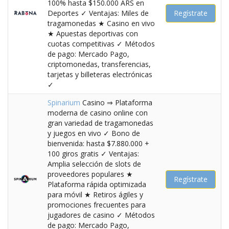
100% hasta $150.000 ARS en
Deportes ✓ Ventajas: Miles de
Regístrate
tragamonedas ★ Casino en vivo
★ Apuestas deportivas con
cuotas competitivas ✓ Métodos
de pago: Mercado Pago,
criptomonedas, transferencias,
tarjetas y billeteras electrónicas
✓
Spinarium
Casino ⇒ Plataforma
moderna de casino online con
gran variedad de tragamonedas
y juegos en vivo ✓ Bono de
bienvenida: hasta $7.880.000 +
100 giros gratis ✓ Ventajas:
Amplia selección de slots de
proveedores populares ★
Regístrate
Plataforma rápida optimizada
para móvil ★ Retiros ágiles y
promociones frecuentes para
jugadores de casino ✓ Métodos
de pago: Mercado Pago,