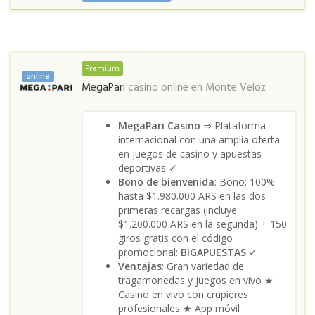
Premium
online
MegaPari
casino online en
Monte Veloz
MegaPari Casino
⇒ Plataforma
internacional con una amplia oferta
en juegos de casino y apuestas
deportivas ✓
Bono de bienvenida
: Bono: 100%
hasta $1.980.000 ARS en las dos
primeras recargas (incluye
$1.200.000 ARS en la segunda) + 150
giros gratis con el código
promocional:
BIGAPUESTAS
✓
Ventajas
: Gran variedad de
tragamonedas y juegos en vivo ★
Casino en vivo con crupieres
profesionales ★ App móvil