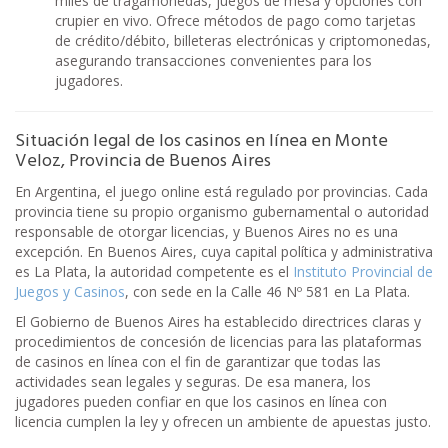
miles de tragamonedas, juegos de mesa y opciones con
crupier en vivo. Ofrece métodos de pago como tarjetas
de crédito/débito, billeteras electrónicas y criptomonedas,
asegurando transacciones convenientes para los
jugadores.
Situación legal de los casinos en línea en Monte
Veloz, Provincia de Buenos Aires
En Argentina, el juego online está regulado por provincias. Cada
provincia tiene su propio organismo gubernamental o autoridad
responsable de otorgar licencias, y Buenos Aires no es una
excepción. En Buenos Aires, cuya capital política y administrativa
es La Plata, la autoridad competente es el
Instituto Provincial de
Juegos y Casinos
, con sede en la Calle 46 Nº 581 en La Plata.
El Gobierno de Buenos Aires ha establecido directrices claras y
procedimientos de concesión de licencias para las plataformas
de casinos en línea con el fin de garantizar que todas las
actividades sean legales y seguras. De esa manera, los
jugadores pueden confiar en que los casinos en línea con
licencia cumplen la ley y ofrecen un ambiente de apuestas justo.