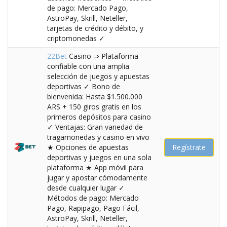
de pago: Mercado Pago,
AstroPay, Skrill, Neteller,
tarjetas de crédito y débito, y
criptomonedas ✓
22Bet
Casino ⇒ Plataforma
confiable con una amplia
selección de juegos y apuestas
deportivas ✓ Bono de
bienvenida: Hasta $1.500.000
ARS + 150 giros gratis en los
primeros depósitos para casino
✓ Ventajas: Gran variedad de
tragamonedas y casino en vivo
★ Opciones de apuestas
Regístrate
deportivas y juegos en una sola
plataforma ★ App móvil para
jugar y apostar cómodamente
desde cualquier lugar ✓
Métodos de pago: Mercado
Pago, Rapipago, Pago Fácil,
AstroPay, Skrill, Neteller,