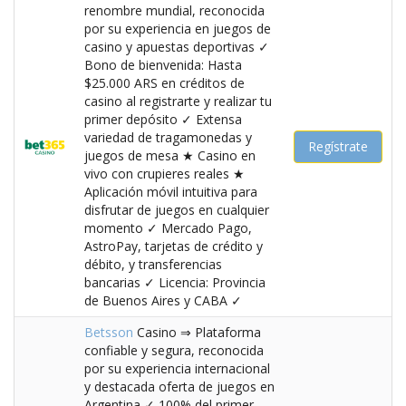
renombre mundial, reconocida
por su experiencia en juegos de
casino y apuestas deportivas ✓
Bono de bienvenida: Hasta
$25.000 ARS en créditos de
casino al registrarte y realizar tu
primer depósito ✓ Extensa
variedad de tragamonedas y
Regístrate
juegos de mesa ★ Casino en
vivo con crupieres reales ★
Aplicación móvil intuitiva para
disfrutar de juegos en cualquier
momento ✓ Mercado Pago,
AstroPay, tarjetas de crédito y
débito, y transferencias
bancarias ✓ Licencia: Provincia
de Buenos Aires y CABA ✓
Betsson
Casino ⇒ Plataforma
confiable y segura, reconocida
por su experiencia internacional
y destacada oferta de juegos en
Argentina ✓ 100% del primer