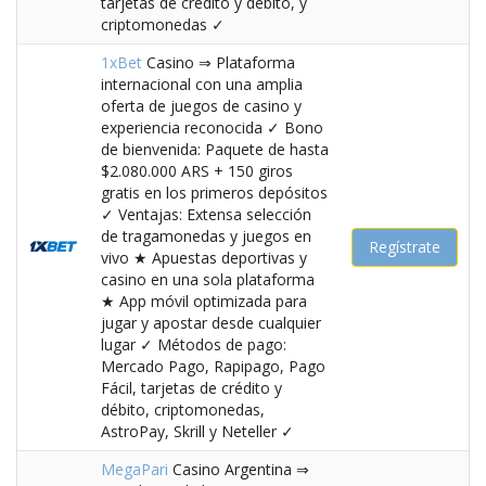
tarjetas de crédito y débito, y
criptomonedas ✓
1xBet
Casino ⇒ Plataforma
internacional con una amplia
oferta de juegos de casino y
experiencia reconocida ✓ Bono
de bienvenida: Paquete de hasta
$2.080.000 ARS + 150 giros
gratis en los primeros depósitos
✓ Ventajas: Extensa selección
de tragamonedas y juegos en
Regístrate
vivo ★ Apuestas deportivas y
casino en una sola plataforma
★ App móvil optimizada para
jugar y apostar desde cualquier
lugar ✓ Métodos de pago:
Mercado Pago, Rapipago, Pago
Fácil, tarjetas de crédito y
débito, criptomonedas,
AstroPay, Skrill y Neteller ✓
MegaPari
Casino Argentina ⇒