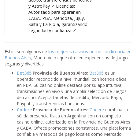
y AstroPay ✓ Licencias:
Autorizado para operar en
CABA, PBA, Mendoza, Jujuy,
Salta y La Rioja, garantizando
seguridad y confianza ✓
Estos son algunos de
los mejores casinos online con licencia en
Buenos Aires
, Monte Veloz que ofrecen experiencias de juego
seguras y divertidas:
Bet365
Provincia de Buenos Aires:
Bet365
es un
operador reconocido a nivel mundial, con licencia oficial
en PBA. Su casino online destaca por su app intuitiva,
transmisiones en vivo y una amplia selección de juegos
de casino. Acepta tarjetas de crédito, Mercado Pago,
Paypal y transferencias bancarias.
Codere
Provincia de Buenos Aires:
Codere
combina su
sólida presencia física en Argentina con un completo
casino online, autorizado en la Provincia de Buenos Aires
y CABA. Ofrece promociones constantes, una plataforma
confiable y métodos de pago locales como Mercado