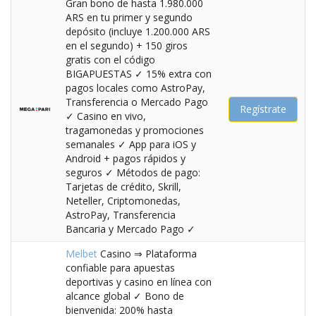
Gran bono de hasta 1.980.000
ARS en tu primer y segundo
depósito (incluye 1.200.000 ARS
en el segundo) + 150 giros
gratis con el código
BIGAPUESTAS ✓ 15% extra con
pagos locales como AstroPay,
Transferencia o Mercado Pago
Regístrate
✓ Casino en vivo,
tragamonedas y promociones
semanales ✓ App para iOS y
Android + pagos rápidos y
seguros ✓ Métodos de pago:
Tarjetas de crédito, Skrill,
Neteller, Criptomonedas,
AstroPay, Transferencia
Bancaria y Mercado Pago ✓
Melbet
Casino ⇒ Plataforma
confiable para apuestas
deportivas y casino en línea con
alcance global ✓ Bono de
bienvenida: 200% hasta