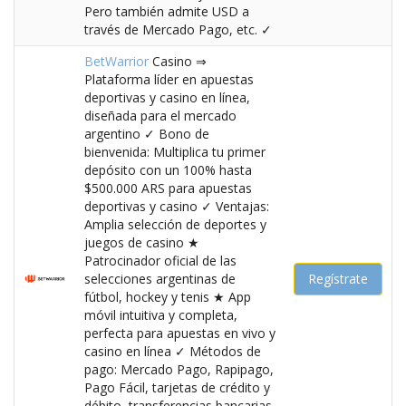
Pero también admite USD a
través de Mercado Pago, etc. ✓
BetWarrior
Casino ⇒
Plataforma líder en apuestas
deportivas y casino en línea,
diseñada para el mercado
argentino ✓ Bono de
bienvenida: Multiplica tu primer
depósito con un 100% hasta
$500.000 ARS para apuestas
deportivas y casino ✓ Ventajas:
Amplia selección de deportes y
juegos de casino ★
Patrocinador oficial de las
selecciones argentinas de
Regístrate
fútbol, hockey y tenis ★ App
móvil intuitiva y completa,
perfecta para apuestas en vivo y
casino en línea ✓ Métodos de
pago: Mercado Pago, Rapipago,
Pago Fácil, tarjetas de crédito y
débito, transferencias bancarias