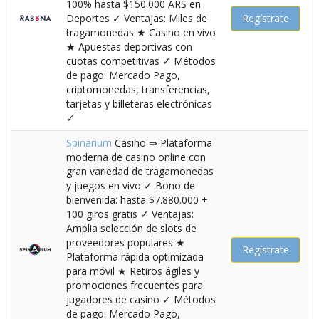
100% hasta $150.000 ARS en
Deportes ✓ Ventajas: Miles de
Regístrate
tragamonedas ★ Casino en vivo
★ Apuestas deportivas con
cuotas competitivas ✓ Métodos
de pago: Mercado Pago,
criptomonedas, transferencias,
tarjetas y billeteras electrónicas
✓
Spinarium
Casino ⇒ Plataforma
moderna de casino online con
gran variedad de tragamonedas
y juegos en vivo ✓ Bono de
bienvenida: hasta $7.880.000 +
100 giros gratis ✓ Ventajas:
Amplia selección de slots de
proveedores populares ★
Regístrate
Plataforma rápida optimizada
para móvil ★ Retiros ágiles y
promociones frecuentes para
jugadores de casino ✓ Métodos
de pago: Mercado Pago,