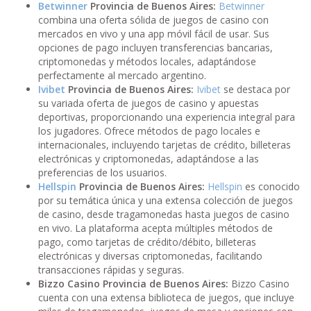
Betwinner
Provincia de Buenos Aires:
Betwinner
combina una oferta sólida de juegos de casino con
mercados en vivo y una app móvil fácil de usar. Sus
opciones de pago incluyen transferencias bancarias,
criptomonedas y métodos locales, adaptándose
perfectamente al mercado argentino.
Ivibet
Provincia de Buenos Aires:
Ivibet
se destaca por
su variada oferta de juegos de casino y apuestas
deportivas, proporcionando una experiencia integral para
los jugadores. Ofrece métodos de pago locales e
internacionales, incluyendo tarjetas de crédito, billeteras
electrónicas y criptomonedas, adaptándose a las
preferencias de los usuarios.
Hellspin
Provincia de Buenos Aires:
Hellspin
es conocido
por su temática única y una extensa colección de juegos
de casino, desde tragamonedas hasta juegos de casino
en vivo. La plataforma acepta múltiples métodos de
pago, como tarjetas de crédito/débito, billeteras
electrónicas y diversas criptomonedas, facilitando
transacciones rápidas y seguras.
Bizzo Casino Provincia de Buenos Aires:
Bizzo Casino
cuenta con una extensa biblioteca de juegos, que incluye