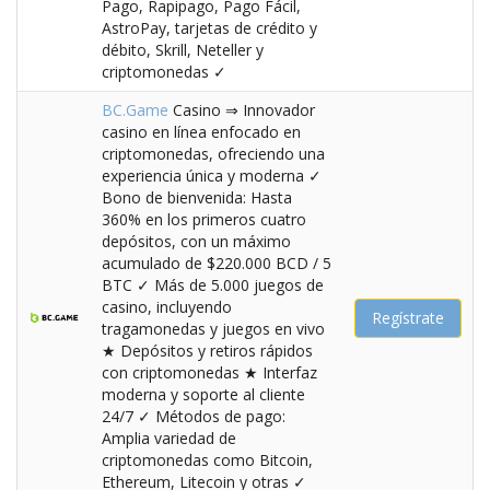
Pago, Rapipago, Pago Fácil,
AstroPay, tarjetas de crédito y
débito, Skrill, Neteller y
criptomonedas ✓
BC.Game
Casino ⇒ Innovador
casino en línea enfocado en
criptomonedas, ofreciendo una
experiencia única y moderna ✓
Bono de bienvenida: Hasta
360% en los primeros cuatro
depósitos, con un máximo
acumulado de $220.000 BCD / 5
BTC ✓ Más de 5.000 juegos de
casino, incluyendo
Regístrate
tragamonedas y juegos en vivo
★ Depósitos y retiros rápidos
con criptomonedas ★ Interfaz
moderna y soporte al cliente
24/7 ✓ Métodos de pago:
Amplia variedad de
criptomonedas como Bitcoin,
Ethereum, Litecoin y otras ✓