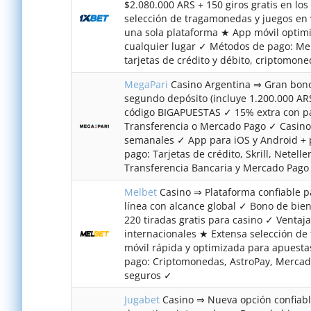
$2.080.000 ARS + 150 giros gratis en lo
selección de tragamonedas y juegos en 
una sola plataforma ★ App móvil optimi
cualquier lugar ✓ Métodos de pago: Mer
tarjetas de crédito y débito, criptomoned
MegaPari
Casino Argentina ⇒ Gran bono
segundo depósito (incluye 1.200.000 ARS
código BIGAPUESTAS ✓ 15% extra con pa
Transferencia o Mercado Pago ✓ Casino
semanales ✓ App para iOS y Android + 
pago: Tarjetas de crédito, Skrill, Netell
Transferencia Bancaria y Mercado Pago
Melbet
Casino ⇒ Plataforma confiable p
línea con alcance global ✓ Bono de bie
220 tiradas gratis para casino ✓ Ventaj
internacionales ★ Extensa selección de
móvil rápida y optimizada para apuesta
pago: Criptomonedas, AstroPay, Mercado
seguros ✓
Jugabet
Casino ⇒ Nueva opción confiable