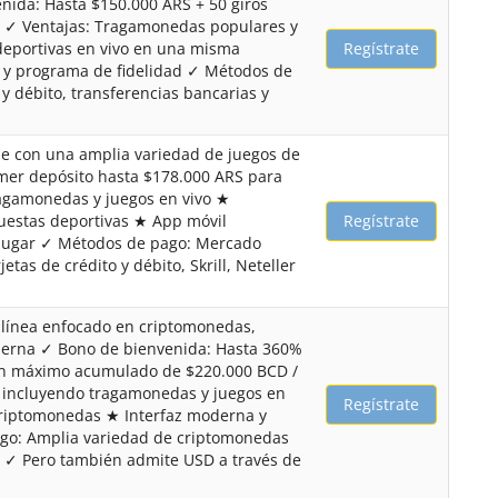
nida: Hasta $150.000 ARS + 50 giros
no ✓ Ventajas: Tragamonedas populares y
deportivas en vivo en una misma
Regístrate
s y programa de fidelidad ✓ Métodos de
y débito, transferencias bancarias y
✓
le con una amplia variedad de juegos de
mer depósito hasta $178.000 ARS para
ragamonedas y juegos en vivo ★
uestas deportivas ★ App móvil
Regístrate
 lugar ✓ Métodos de pago: Mercado
etas de crédito y débito, Skrill, Neteller
 línea enfocado en criptomonedas,
derna ✓ Bono de bienvenida: Hasta 360%
 un máximo acumulado de $220.000 BCD /
, incluyendo tragamonedas y juegos en
Regístrate
 criptomonedas ★ Interfaz moderna y
ago: Amplia variedad de criptomonedas
as ✓ Pero también admite USD a través de