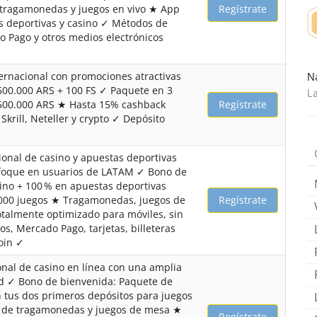
 tragamonedas y juegos en vivo ★ App
Regístrate
s deportivas y casino ✓ Métodos de
 Pago y otros medios electrónicos
N
ernacional con promociones atractivas
500.000 ARS + 100 FS ✓ Paquete en 3
La
.500.000 ARS ★ Hasta 15% cashback
Regístrate
Skrill, Neteller y crypto ✓ Depósito
onal de casino y apuestas deportivas
enfoque en usuarios de LATAM ✓ Bono de
ino + 100 % en apuestas deportivas
.000 juegos ★ Tragamonedas, juegos de
Regístrate
totalmente optimizado para móviles, sin
, Mercado Pago, tarjetas, billeteras
oin ✓
nal de casino en línea con una amplia
dad ✓ Bono de bienvenida: Paquete de
n tus dos primeros depósitos para juegos
ón de tragamonedas y juegos de mesa ★
Regístrate