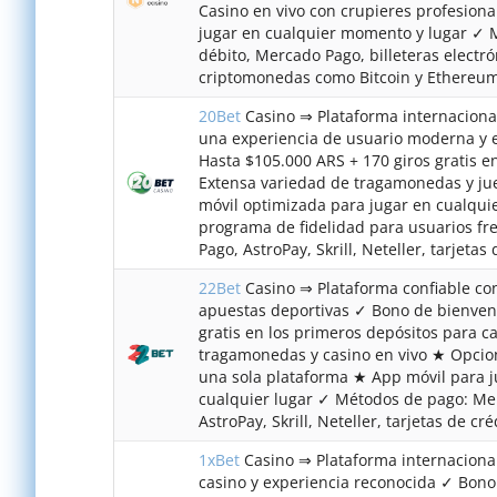
Casino en vivo con crupieres profesiona
jugar en cualquier momento y lugar ✓ M
débito, Mercado Pago, billeteras electrón
criptomonedas como Bitcoin y Ethereu
20Bet
Casino ⇒ Plataforma internacional
una experiencia de usuario moderna y 
Hasta $105.000 ARS + 170 giros gratis e
Extensa variedad de tragamonedas y ju
móvil optimizada para jugar en cualqu
programa de fidelidad para usuarios f
Pago, AstroPay, Skrill, Neteller, tarjeta
22Bet
Casino ⇒ Plataforma confiable con
apuestas deportivas ✓ Bono de bienveni
gratis en los primeros depósitos para c
tragamonedas y casino en vivo ★ Opcion
una sola plataforma ★ App móvil para 
cualquier lugar ✓ Métodos de pago: Mer
AstroPay, Skrill, Neteller, tarjetas de c
1xBet
Casino ⇒ Plataforma internacional
casino y experiencia reconocida ✓ Bono