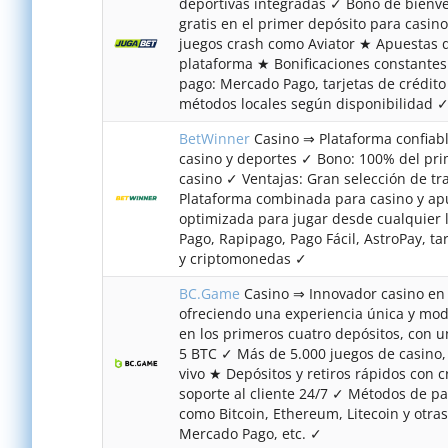
deportivas integradas ✓ Bono de bienve
gratis en el primer depósito para casi
juegos crash como Aviator ★ Apuestas 
plataforma ★ Bonificaciones constante
pago: Mercado Pago, tarjetas de crédito 
métodos locales según disponibilidad 
BetWinner
Casino ⇒ Plataforma confiab
casino y deportes ✓ Bono: 100% del pri
casino ✓ Ventajas: Gran selección de t
Plataforma combinada para casino y ap
optimizada para jugar desde cualquier
Pago, Rapipago, Pago Fácil, AstroPay, tarj
y criptomonedas ✓
BC.Game
Casino ⇒ Innovador casino en
ofreciendo una experiencia única y mo
en los primeros cuatro depósitos, con
5 BTC ✓ Más de 5.000 juegos de casino
vivo ★ Depósitos y retiros rápidos con
soporte al cliente 24/7 ✓ Métodos de p
como Bitcoin, Ethereum, Litecoin y otr
Mercado Pago, etc. ✓