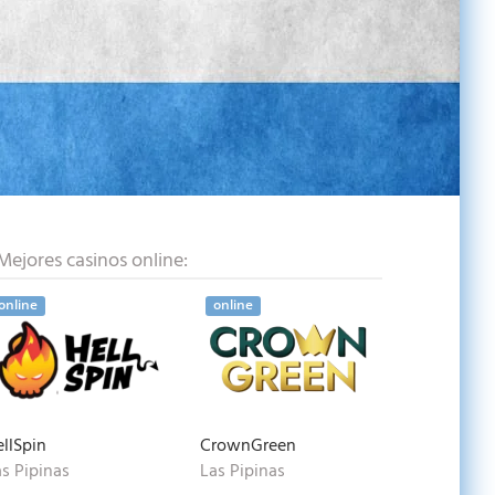
Mejores casinos online:
online
online
llSpin
CrownGreen
s Pipinas
Las Pipinas