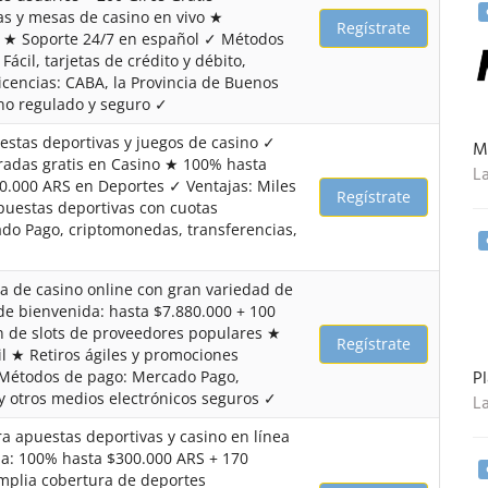
s y mesas de casino en vivo ★
Regístrate
l ★ Soporte 24/7 en español ✓ Métodos
cil, tarjetas de crédito y débito,
icencias: CABA, la Provincia de Buenos
no regulado y seguro ✓
stas deportivas y juegos de casino ✓
M
radas gratis en Casino ★ 100% hasta
La
0.000 ARS en Deportes ✓ Ventajas: Miles
Regístrate
uestas deportivas con cuotas
do Pago, criptomonedas, transferencias,
 de casino online con gran variedad de
e bienvenida: hasta $7.880.000 + 100
ón de slots de proveedores populares ★
Regístrate
l ★ Retiros ágiles y promociones
P
 Métodos de pago: Mercado Pago,
s y otros medios electrónicos seguros ✓
La
a apuestas deportivas y casino en línea
da: 100% hasta $300.000 ARS + 170
Amplia cobertura de deportes