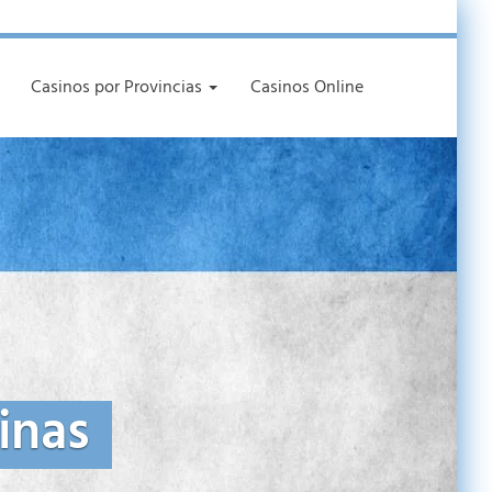
Casinos por Provincias
Casinos Online
inas