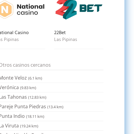
ational Casino
22Bet
s Pipinas
Las Pipinas
Otros casinos cercanos
Monte Veloz
(6.1 km)
Verónica
(9.83 km)
Las Tahonas
(12.83 km)
Pareje Punta Piedras
(13.4 km)
Punta Indio
(18.11 km)
La Viruta
(19.24 km)