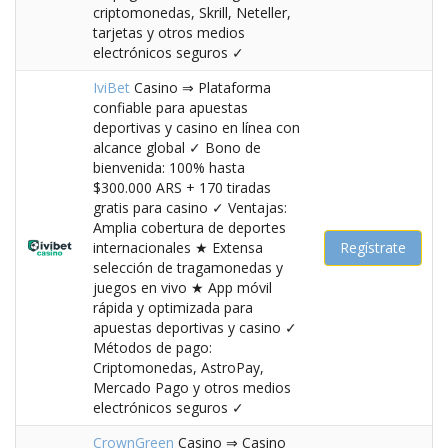
criptomonedas, Skrill, Neteller,
tarjetas y otros medios
electrónicos seguros ✓
IviBet
Casino ⇒ Plataforma
confiable para apuestas
deportivas y casino en línea con
alcance global ✓ Bono de
bienvenida: 100% hasta
$300.000 ARS + 170 tiradas
gratis para casino ✓ Ventajas:
Amplia cobertura de deportes
internacionales ★ Extensa
Regístrate
selección de tragamonedas y
juegos en vivo ★ App móvil
rápida y optimizada para
apuestas deportivas y casino ✓
Métodos de pago:
Criptomonedas, AstroPay,
Mercado Pago y otros medios
electrónicos seguros ✓
CrownGreen
Casino ⇒ Casino