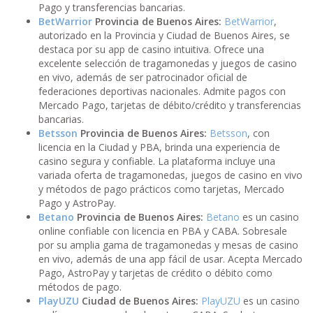
Pago y transferencias bancarias.
BetWarrior
Provincia de Buenos Aires:
BetWarrior
,
autorizado en la Provincia y Ciudad de Buenos Aires, se
destaca por su app de casino intuitiva. Ofrece una
excelente selección de tragamonedas y juegos de casino
en vivo, además de ser patrocinador oficial de
federaciones deportivas nacionales. Admite pagos con
Mercado Pago, tarjetas de débito/crédito y transferencias
bancarias.
Betsson
Provincia de Buenos Aires:
Betsson
, con
licencia en la Ciudad y PBA, brinda una experiencia de
casino segura y confiable. La plataforma incluye una
variada oferta de tragamonedas, juegos de casino en vivo
y métodos de pago prácticos como tarjetas, Mercado
Pago y AstroPay.
Betano
Provincia de Buenos Aires:
Betano
es un casino
online confiable con licencia en PBA y CABA. Sobresale
por su amplia gama de tragamonedas y mesas de casino
en vivo, además de una app fácil de usar. Acepta Mercado
Pago, AstroPay y tarjetas de crédito o débito como
métodos de pago.
PlayUZU
Ciudad de Buenos Aires:
PlayUZU
es un casino