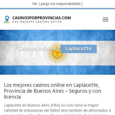
Skip
18+ | Juega con responsabilidad |
to
main
content
Toggl
navig
Casinos online en
Laplacette
Los mejores casinos online en Laplacette,
Provincia de Buenos Aires – Seguros y con
licencia
Laplacette en Buenos Aires (PBA) no solo tiene la mayor
cantidad de entusiastas del fútbol sino también de aficionados a