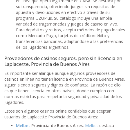
en línea que opera legalmente en CABA. Se destaca por
su transparencia, ofreciendo juegos sin requisitos de
apuesta y devoluciones en efectivo a través de su
programa UZUPlus. Su catálogo incluye una amplia
variedad de tragamonedas y juegos de casino en vivo.
Para depósitos y retiros, acepta métodos de pago locales
como Mercado Pago, tarjetas de crédito/débito y
transferencias bancarias, adaptándose a las preferencias
de los jugadores argentinos.
Proveedores de casinos seguros, pero sin licencia en
Laplacette, Provincia de Buenos Aires
Es importante señalar que aunque algunos proveedores de
casinos en línea no tienen licencia en Provincia de Buenos Aires,
siguen siendo seguros y dignos de confianza. La razón de ello
es que tienen licencia en otros países, donde cumplen con
normas estrictas para respetar la seguridad y privacidad de los
jugadores.
Estos son algunos casinos online confiables que aceptan
usuarios de Laplacette Provincia de Buenos Aires:
Melbet
Provincia de Buenos Aires:
Melbet
destaca