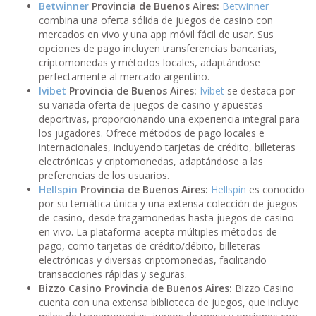
Betwinner
Provincia de Buenos Aires:
Betwinner
combina una oferta sólida de juegos de casino con
mercados en vivo y una app móvil fácil de usar. Sus
opciones de pago incluyen transferencias bancarias,
criptomonedas y métodos locales, adaptándose
perfectamente al mercado argentino.
Ivibet
Provincia de Buenos Aires:
Ivibet
se destaca por
su variada oferta de juegos de casino y apuestas
deportivas, proporcionando una experiencia integral para
los jugadores. Ofrece métodos de pago locales e
internacionales, incluyendo tarjetas de crédito, billeteras
electrónicas y criptomonedas, adaptándose a las
preferencias de los usuarios.
Hellspin
Provincia de Buenos Aires:
Hellspin
es conocido
por su temática única y una extensa colección de juegos
de casino, desde tragamonedas hasta juegos de casino
en vivo. La plataforma acepta múltiples métodos de
pago, como tarjetas de crédito/débito, billeteras
electrónicas y diversas criptomonedas, facilitando
transacciones rápidas y seguras.
Bizzo Casino Provincia de Buenos Aires:
Bizzo Casino
cuenta con una extensa biblioteca de juegos, que incluye