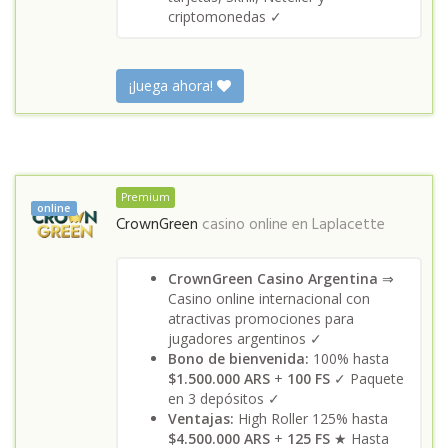
criptomonedas ✓
¡Juega ahora!
Premium
online
CrownGreen
casino online en
Laplacette
CrownGreen Casino Argentina
⇒
Casino online internacional con
atractivas promociones para
jugadores argentinos ✓
Bono de bienvenida:
100% hasta
$1.500.000 ARS
+
100 FS
✓ Paquete
en 3 depósitos ✓
Ventajas:
High Roller 125% hasta
$4.500.000 ARS
+
125 FS
★ Hasta