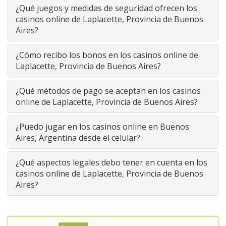
¿Qué juegos y medidas de seguridad ofrecen los
casinos online de Laplacette, Provincia de Buenos
Aires?
¿Cómo recibo los bonos en los casinos online de
Laplacette, Provincia de Buenos Aires?
¿Qué métodos de pago se aceptan en los casinos
online de Laplacette, Provincia de Buenos Aires?
¿Puedo jugar en los casinos online en Buenos
Aires, Argentina desde el celular?
¿Qué aspectos legales debo tener en cuenta en los
casinos online de Laplacette, Provincia de Buenos
Aires?