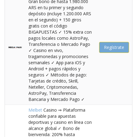
Gran bono de hasta 1.980.000
ARS en tu primer y segundo
depósito (incluye 1.200.000 ARS
en el segundo) + 150 giros
gratis con el código
BIGAPUESTAS ✓ 15% extra con
pagos locales como AstroPay,
Transferencia o Mercado Pago
Regístrate
✓ Casino en vivo,
tragamonedas y promociones
semanales ✓ App para iOS y
Android + pagos rápidos y
seguros ✓ Métodos de pago:
Tarjetas de crédito, Skrill,
Neteller, Criptomonedas,
AstroPay, Transferencia
Bancaria y Mercado Pago ✓
Melbet
Casino ⇒ Plataforma
confiable para apuestas
deportivas y casino en línea con
alcance global ✓ Bono de
bienvenida: 200% hasta