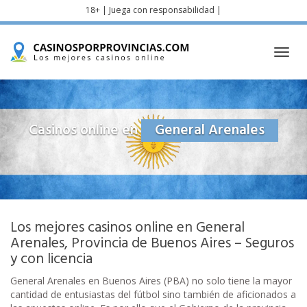
Skip
18+ | Juega con responsabilidad |
to
main
content
Toggl
navig
Casinos online en
General Arenales
Los mejores casinos online en General
Arenales, Provincia de Buenos Aires – Seguros
y con licencia
General Arenales en Buenos Aires (PBA) no solo tiene la mayor
cantidad de entusiastas del fútbol sino también de aficionados a