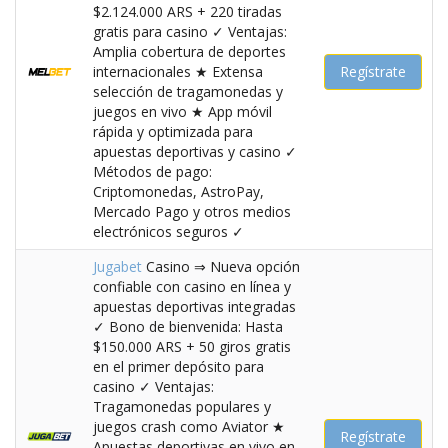
$2.124.000 ARS + 220 tiradas
gratis para casino ✓ Ventajas:
Amplia cobertura de deportes
internacionales ★ Extensa
Regístrate
selección de tragamonedas y
juegos en vivo ★ App móvil
rápida y optimizada para
apuestas deportivas y casino ✓
Métodos de pago:
Criptomonedas, AstroPay,
Mercado Pago y otros medios
electrónicos seguros ✓
Jugabet
Casino ⇒ Nueva opción
confiable con casino en línea y
apuestas deportivas integradas
✓ Bono de bienvenida: Hasta
$150.000 ARS + 50 giros gratis
en el primer depósito para
casino ✓ Ventajas:
Tragamonedas populares y
juegos crash como Aviator ★
Regístrate
Apuestas deportivas en vivo en