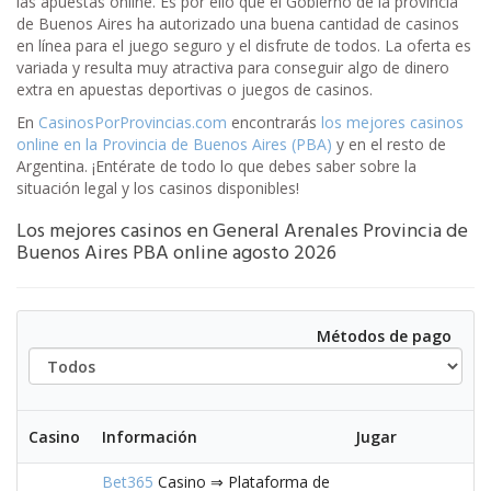
las apuestas online. Es por ello que el Gobierno de la provincia
de Buenos Aires ha autorizado una buena cantidad de casinos
en línea para el juego seguro y el disfrute de todos. La oferta es
variada y resulta muy atractiva para conseguir algo de dinero
extra en apuestas deportivas o juegos de casinos.
En
CasinosPorProvincias.com
encontrarás
los mejores casinos
online en la Provincia de Buenos Aires (PBA)
y en el resto de
Argentina. ¡Entérate de todo lo que debes saber sobre la
situación legal y los casinos disponibles!
Los mejores casinos en General Arenales Provincia de
Buenos Aires PBA online agosto 2026
Métodos de pago
Casino
Información
Jugar
Bet365
Casino ⇒ Plataforma de