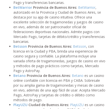
Pago y transferencias bancarias.
BetWarrior
Provincia de Buenos Aires:
BetWarrior
,
autorizado en la Provincia y Ciudad de Buenos Aires, se
destaca por su app de casino intuitiva. Ofrece una
excelente selección de tragamonedas y juegos de casino
en vivo, además de ser patrocinador oficial de
federaciones deportivas nacionales. Admite pagos con
Mercado Pago, tarjetas de débito/crédito y transferencias
bancarias.
Betsson
Provincia de Buenos Aires:
Betsson
, con
licencia en la Ciudad y PBA, brinda una experiencia de
casino segura y confiable. La plataforma incluye una
variada oferta de tragamonedas, juegos de casino en vivo
y métodos de pago prácticos como tarjetas, Mercado
Pago y AstroPay.
Betano
Provincia de Buenos Aires:
Betano
es un casino
online confiable con licencia en PBA y CABA. Sobresale
por su amplia gama de tragamonedas y mesas de casino
en vivo, además de una app fácil de usar. Acepta Mercado
Pago, AstroPay y tarjetas de crédito o débito como
métodos de pago.
PlayUZU
Ciudad de Buenos Aires:
PlayUZU
es un casino