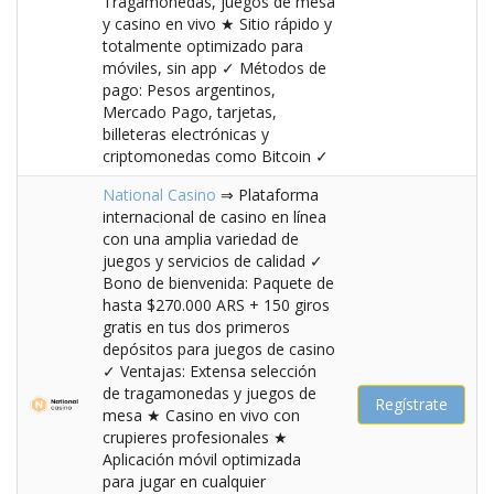
Tragamonedas, juegos de mesa
y casino en vivo ★ Sitio rápido y
totalmente optimizado para
móviles, sin app ✓ Métodos de
pago: Pesos argentinos,
Mercado Pago, tarjetas,
billeteras electrónicas y
criptomonedas como Bitcoin ✓
National Casino
⇒ Plataforma
internacional de casino en línea
con una amplia variedad de
juegos y servicios de calidad ✓
Bono de bienvenida: Paquete de
hasta $270.000 ARS + 150 giros
gratis en tus dos primeros
depósitos para juegos de casino
✓ Ventajas: Extensa selección
de tragamonedas y juegos de
Regístrate
mesa ★ Casino en vivo con
crupieres profesionales ★
Aplicación móvil optimizada
para jugar en cualquier