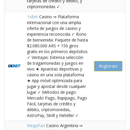
tarjetas de crédito y débito, y
criptomonedas ✓
1xBet
Casino ⇒ Plataforma
internacional con una amplia
oferta de juegos de casino y
experiencia reconocida ✓ Bono
de bienvenida: Paquete de hasta
$2.080.000 ARS + 150 giros
gratis en los primeros depósitos
✓ Ventajas: Extensa selección
de tragamonedas y juegos en
Regístrate
vivo ★ Apuestas deportivas y
casino en una sola plataforma
★ App móvil optimizada para
jugar y apostar desde cualquier
lugar ✓ Métodos de pago:
Mercado Pago, Rapipago, Pago
Fácil, tarjetas de crédito y
débito, criptomonedas,
AstroPay, Skrill y Neteller ✓
MegaPari
Casino Argentina ⇒