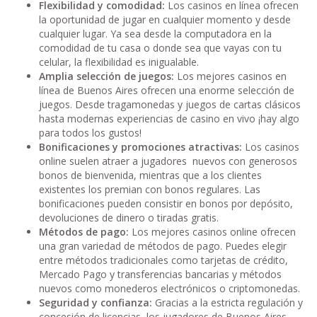
Flexibilidad y comodidad:
Los casinos en línea ofrecen
la oportunidad de jugar en cualquier momento y desde
cualquier lugar. Ya sea desde la computadora en la
comodidad de tu casa o donde sea que vayas con tu
celular, la flexibilidad es inigualable.
Amplia selección de juegos:
Los mejores casinos en
línea de Buenos Aires ofrecen una enorme selección de
juegos. Desde tragamonedas y juegos de cartas clásicos
hasta modernas experiencias de casino en vivo ¡hay algo
para todos los gustos!
Bonificaciones y promociones atractivas:
Los casinos
online suelen atraer a jugadores nuevos con generosos
bonos de bienvenida, mientras que a los clientes
existentes los premian con bonos regulares. Las
bonificaciones pueden consistir en bonos por depósito,
devoluciones de dinero o tiradas gratis.
Métodos de pago:
Los mejores casinos online ofrecen
una gran variedad de métodos de pago. Puedes elegir
entre métodos tradicionales como tarjetas de crédito,
Mercado Pago y transferencias bancarias y métodos
nuevos como monederos electrónicos o criptomonedas.
Seguridad y confianza:
Gracias a la estricta regulación y
concesión de licencias, los jugadores de Buenos Aires