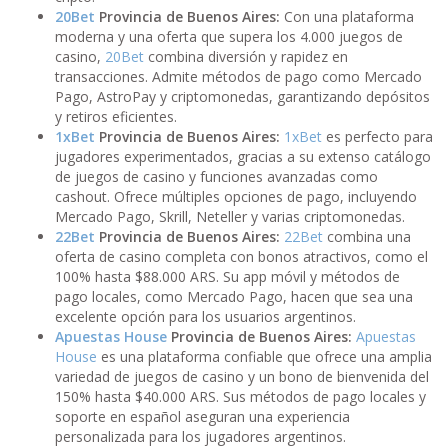
20Bet
Provincia de Buenos Aires:
Con una plataforma
moderna y una oferta que supera los 4.000 juegos de
casino,
20Bet
combina diversión y rapidez en
transacciones. Admite métodos de pago como Mercado
Pago, AstroPay y criptomonedas, garantizando depósitos
y retiros eficientes.
1xBet
Provincia de Buenos Aires:
1xBet
es perfecto para
jugadores experimentados, gracias a su extenso catálogo
de juegos de casino y funciones avanzadas como
cashout. Ofrece múltiples opciones de pago, incluyendo
Mercado Pago, Skrill, Neteller y varias criptomonedas.
22Bet
Provincia de Buenos Aires:
22Bet
combina una
oferta de casino completa con bonos atractivos, como el
100% hasta $88.000 ARS. Su app móvil y métodos de
pago locales, como Mercado Pago, hacen que sea una
excelente opción para los usuarios argentinos.
Apuestas House
Provincia de Buenos Aires:
Apuestas
House
es una plataforma confiable que ofrece una amplia
variedad de juegos de casino y un bono de bienvenida del
150% hasta $40.000 ARS. Sus métodos de pago locales y
soporte en español aseguran una experiencia
personalizada para los jugadores argentinos.