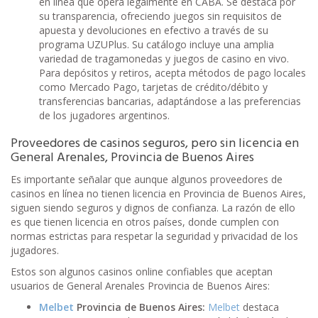
en línea que opera legalmente en CABA. Se destaca por
su transparencia, ofreciendo juegos sin requisitos de
apuesta y devoluciones en efectivo a través de su
programa UZUPlus. Su catálogo incluye una amplia
variedad de tragamonedas y juegos de casino en vivo.
Para depósitos y retiros, acepta métodos de pago locales
como Mercado Pago, tarjetas de crédito/débito y
transferencias bancarias, adaptándose a las preferencias
de los jugadores argentinos.
Proveedores de casinos seguros, pero sin licencia en
General Arenales, Provincia de Buenos Aires
Es importante señalar que aunque algunos proveedores de
casinos en línea no tienen licencia en Provincia de Buenos Aires,
siguen siendo seguros y dignos de confianza. La razón de ello
es que tienen licencia en otros países, donde cumplen con
normas estrictas para respetar la seguridad y privacidad de los
jugadores.
Estos son algunos casinos online confiables que aceptan
usuarios de General Arenales Provincia de Buenos Aires:
Melbet
Provincia de Buenos Aires:
Melbet
destaca