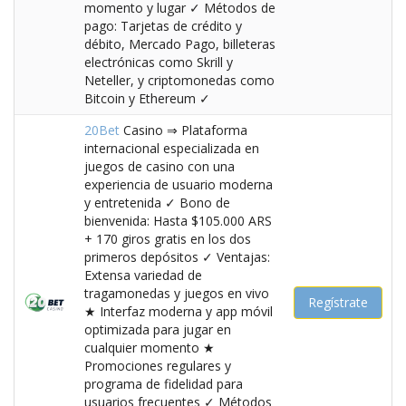
momento y lugar ✓ Métodos de
pago: Tarjetas de crédito y
débito, Mercado Pago, billeteras
electrónicas como Skrill y
Neteller, y criptomonedas como
Bitcoin y Ethereum ✓
20Bet
Casino ⇒ Plataforma
internacional especializada en
juegos de casino con una
experiencia de usuario moderna
y entretenida ✓ Bono de
bienvenida: Hasta $105.000 ARS
+ 170 giros gratis en los dos
primeros depósitos ✓ Ventajas:
Extensa variedad de
tragamonedas y juegos en vivo
Regístrate
★ Interfaz moderna y app móvil
optimizada para jugar en
cualquier momento ★
Promociones regulares y
programa de fidelidad para
usuarios frecuentes ✓ Métodos