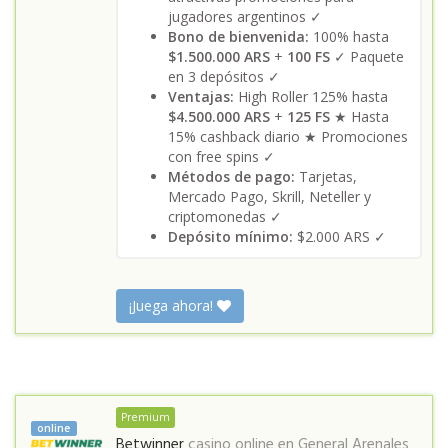
jugadores argentinos ✓
Bono de bienvenida:
100% hasta
$1.500.000 ARS
+
100 FS
✓ Paquete
en 3 depósitos ✓
Ventajas:
High Roller 125% hasta
$4.500.000 ARS
+
125 FS
★ Hasta
15% cashback diario ★ Promociones
con free spins ✓
Métodos de pago:
Tarjetas,
Mercado Pago, Skrill, Neteller y
criptomonedas ✓
Depósito mínimo:
$2.000 ARS ✓
¡Juega ahora!
Premium
online
Betwinner
casino online en
General Arenales