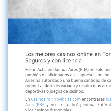
Los mejores casinos online en For
Seguros y con licencia
Fortín Acha en Buenos Aires (PBA) no solo tie
también de aficionados a las apuestas online.
Aires ha autorizado una buena cantidad de cas
todos. La oferta es variada y resulta muy atr
deportivas o juegos de casinos.
En
CasinosPorProvincias.com
encontrarás
lo
Aires (PBA)
y en el resto de Argentina. ¡Entéra
y los casinos disponibles!