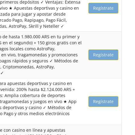
s primeros depósitos ✓ Ventajas: Extensa
vivo ★ Apuestas deportivas y casino en
Regístrate
zada para jugar y apostar desde
cado Pago, Rapipago, Pago Fácil,
as, AstroPay, Skrill y Neteller ✓
 de hasta 1.980.000 ARS en tu primer y
 en el segundo) + 150 giros gratis con el
gos locales como AstroPay,
 en vivo, tragamonedas y promociones
Regístrate
pagos rápidos y seguros ✓ Métodos de
er, Criptomonedas, AstroPay,
 ✓
ara apuestas deportivas y casino en
nvenida: 200% hasta $2.124.000 ARS +
as: Amplia cobertura de deportes
 tragamonedas y juegos en vivo ★ App
Regístrate
s deportivas y casino ✓ Métodos de
 Pago y otros medios electrónicos
 con casino en línea y apuestas