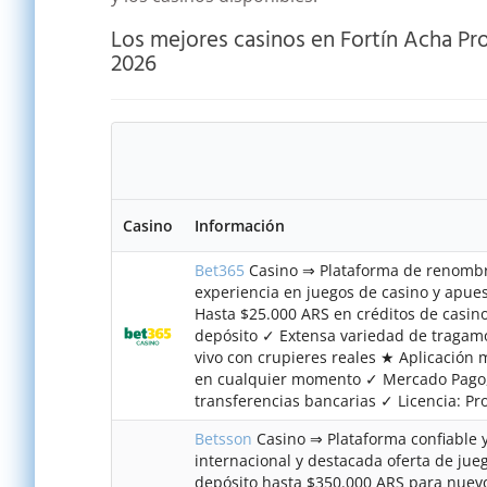
Los mejores casinos en Fortín Acha Pr
2026
Casino
Información
Bet365
Casino ⇒ Plataforma de renombr
experiencia en juegos de casino y apue
Hasta $25.000 ARS en créditos de casino 
depósito ✓ Extensa variedad de tragam
vivo con crupieres reales ★ Aplicación m
en cualquier momento ✓ Mercado Pago, As
transferencias bancarias ✓ Licencia: Pr
Betsson
Casino ⇒ Plataforma confiable y
internacional y destacada oferta de ju
depósito hasta $350.000 ARS para nuevo