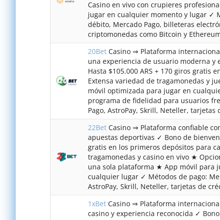
Casino en vivo con crupieres profesiona
jugar en cualquier momento y lugar ✓ M
débito, Mercado Pago, billeteras electrón
criptomonedas como Bitcoin y Ethereu
20Bet
Casino ⇒ Plataforma internacional
una experiencia de usuario moderna y 
Hasta $105.000 ARS + 170 giros gratis e
Extensa variedad de tragamonedas y ju
móvil optimizada para jugar en cualqu
programa de fidelidad para usuarios f
Pago, AstroPay, Skrill, Neteller, tarjeta
22Bet
Casino ⇒ Plataforma confiable con
apuestas deportivas ✓ Bono de bienveni
gratis en los primeros depósitos para c
tragamonedas y casino en vivo ★ Opcion
una sola plataforma ★ App móvil para 
cualquier lugar ✓ Métodos de pago: Mer
AstroPay, Skrill, Neteller, tarjetas de c
1xBet
Casino ⇒ Plataforma internacional
casino y experiencia reconocida ✓ Bono