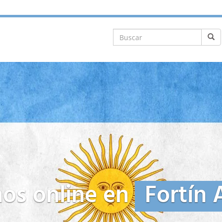
nos online en
Fortín 