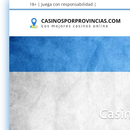
Skip
18+ | Juega con responsabilidad |
to
main
content
Casi