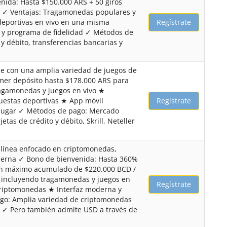
nida: Hasta $150.000 ARS + 50 giros
no ✓ Ventajas: Tragamonedas populares y
deportivas en vivo en una misma
Regístrate
s y programa de fidelidad ✓ Métodos de
y débito, transferencias bancarias y
✓
le con una amplia variedad de juegos de
mer depósito hasta $178.000 ARS para
ragamonedas y juegos en vivo ★
uestas deportivas ★ App móvil
Regístrate
 lugar ✓ Métodos de pago: Mercado
etas de crédito y débito, Skrill, Neteller
 línea enfocado en criptomonedas,
derna ✓ Bono de bienvenida: Hasta 360%
 un máximo acumulado de $220.000 BCD /
, incluyendo tragamonedas y juegos en
Regístrate
 criptomonedas ★ Interfaz moderna y
ago: Amplia variedad de criptomonedas
as ✓ Pero también admite USD a través de