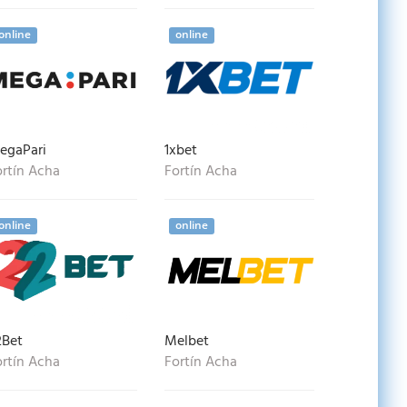
online
online
egaPari
1xbet
ortín Acha
Fortín Acha
online
online
2Bet
Melbet
ortín Acha
Fortín Acha