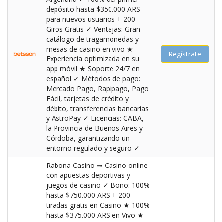
depósito hasta $350.000 ARS
para nuevos usuarios + 200
Giros Gratis ✓ Ventajas: Gran
catálogo de tragamonedas y
mesas de casino en vivo ★
Regístrate
Experiencia optimizada en su
app móvil ★ Soporte 24/7 en
español ✓ Métodos de pago:
Mercado Pago, Rapipago, Pago
Fácil, tarjetas de crédito y
débito, transferencias bancarias
y AstroPay ✓ Licencias: CABA,
la Provincia de Buenos Aires y
Córdoba, garantizando un
entorno regulado y seguro ✓
Rabona Casino ⇒ Casino online
con apuestas deportivas y
juegos de casino ✓ Bono: 100%
hasta $750.000 ARS + 200
tiradas gratis en Casino ★ 100%
hasta $375.000 ARS en Vivo ★