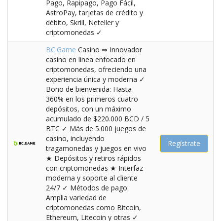
Pago, Rapipago, Pago Fácil,
AstroPay, tarjetas de crédito y
débito, Skrill, Neteller y
criptomonedas ✓
BC.Game
Casino ⇒ Innovador
casino en línea enfocado en
criptomonedas, ofreciendo una
experiencia única y moderna ✓
Bono de bienvenida: Hasta
360% en los primeros cuatro
depósitos, con un máximo
acumulado de $220.000 BCD / 5
BTC ✓ Más de 5.000 juegos de
casino, incluyendo
Regístrate
tragamonedas y juegos en vivo
★ Depósitos y retiros rápidos
con criptomonedas ★ Interfaz
moderna y soporte al cliente
24/7 ✓ Métodos de pago:
Amplia variedad de
criptomonedas como Bitcoin,
Ethereum, Litecoin y otras ✓