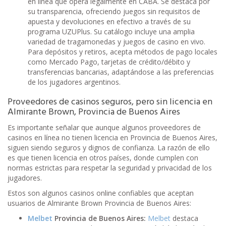
en línea que opera legalmente en CABA. Se destaca por
su transparencia, ofreciendo juegos sin requisitos de
apuesta y devoluciones en efectivo a través de su
programa UZUPlus. Su catálogo incluye una amplia
variedad de tragamonedas y juegos de casino en vivo.
Para depósitos y retiros, acepta métodos de pago locales
como Mercado Pago, tarjetas de crédito/débito y
transferencias bancarias, adaptándose a las preferencias
de los jugadores argentinos.
Proveedores de casinos seguros, pero sin licencia en
Almirante Brown, Provincia de Buenos Aires
Es importante señalar que aunque algunos proveedores de
casinos en línea no tienen licencia en Provincia de Buenos Aires,
siguen siendo seguros y dignos de confianza. La razón de ello
es que tienen licencia en otros países, donde cumplen con
normas estrictas para respetar la seguridad y privacidad de los
jugadores.
Estos son algunos casinos online confiables que aceptan
usuarios de Almirante Brown Provincia de Buenos Aires:
Melbet
Provincia de Buenos Aires:
Melbet
destaca