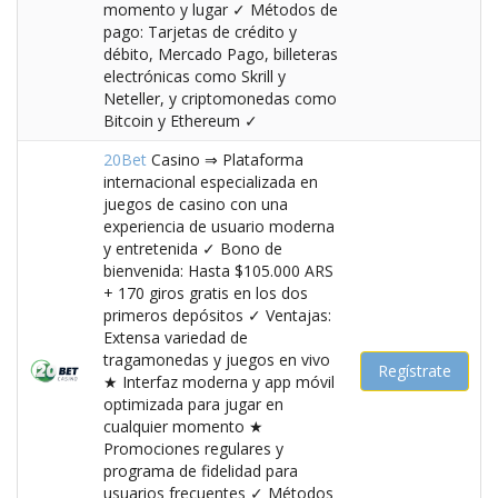
momento y lugar ✓ Métodos de
pago: Tarjetas de crédito y
débito, Mercado Pago, billeteras
electrónicas como Skrill y
Neteller, y criptomonedas como
Bitcoin y Ethereum ✓
20Bet
Casino ⇒ Plataforma
internacional especializada en
juegos de casino con una
experiencia de usuario moderna
y entretenida ✓ Bono de
bienvenida: Hasta $105.000 ARS
+ 170 giros gratis en los dos
primeros depósitos ✓ Ventajas:
Extensa variedad de
tragamonedas y juegos en vivo
Regístrate
★ Interfaz moderna y app móvil
optimizada para jugar en
cualquier momento ★
Promociones regulares y
programa de fidelidad para
usuarios frecuentes ✓ Métodos