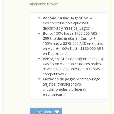
Almirante Brown
Rabona Casino Argentina
⇒
Casino online con apuestas
deportivas y miles de juegos ✓
Bono:
100% hasta
$750.000 ARS
+
200 tiradas gratis
en Casino ★
100% hasta
$375.000 ARS
en Casino
en Vivo ★ 100% hasta
$150.000 ARS
en Deportes ✓
Ventajas:
Miles de tragamonedas ★
Casino en vivo con crupieres reales
★ Apuestas deportivas con cuotas
competitivas ✓
Métodos de pago:
Mercado Pago,
tarjetas, transferencias,
criptomonedas y billeteras
electrónicas ✓
¡Juega ahora!