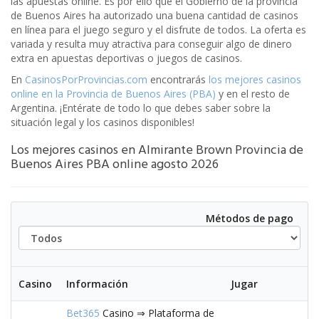
las apuestas online. Es por ello que el Gobierno de la provincia
de Buenos Aires ha autorizado una buena cantidad de casinos
en línea para el juego seguro y el disfrute de todos. La oferta es
variada y resulta muy atractiva para conseguir algo de dinero
extra en apuestas deportivas o juegos de casinos.
En
CasinosPorProvincias.com
encontrarás
los mejores casinos
online en la Provincia de Buenos Aires (PBA)
y en el resto de
Argentina. ¡Entérate de todo lo que debes saber sobre la
situación legal y los casinos disponibles!
Los mejores casinos en Almirante Brown Provincia de
Buenos Aires PBA online agosto 2026
Métodos de pago
Casino
Información
Jugar
Bet365
Casino ⇒ Plataforma de