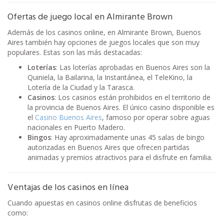
Ofertas de juego local en Almirante Brown
Además de los casinos online, en Almirante Brown, Buenos
Aires también hay opciones de juegos locales que son muy
populares. Estas son las más destacadas:
Loterías
: Las loterías aprobadas en Buenos Aires son la
Quiniela, la Bailarina, la Instantánea, el TeleKino, la
Lotería de la Ciudad y la Tarasca.
Casinos
: Los casinos están prohibidos en el territorio de
la provincia de Buenos Aires. El único casino disponible es
el
Casino Buenos Aires
, famoso por operar sobre aguas
nacionales en Puerto Madero.
Bingos
: Hay aproximadamente unas 45 salas de bingo
autorizadas en Buenos Aires que ofrecen partidas
animadas y premios atractivos para el disfrute en familia.
Ventajas de los casinos en línea
Cuando apuestas en casinos online disfrutas de beneficios
como: