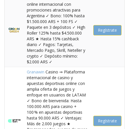
online internacional con
promociones atractivas para
Argentina ✓ Bono: 100% hasta
$1.500.000 ARS + 100 FS ✓
Paquete en 3 depósitos ✓ High
Regístrate
Roller 125% hasta $4.500.000
ARS ★ Hasta 15% cashback
diario ✓ Pagos: Tarjetas,
Mercado Pago, Skrill, Neteller y
crypto ✓ Depósito mínimo:
$2.000 ARS ✓
Granawin
Casino ⇒ Plataforma
internacional de casino y
apuestas deportivas online con
amplia oferta de juegos y
enfoque en usuarios de LATAM
✓ Bono de bienvenida: Hasta
100.000 ARS para casino +
100 % en apuestas deportivas
hasta 90.000 ARS ✓ Ventajas:
Regístrate
Más de 2.000 juegos ★