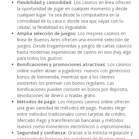
Flexibilidad y comodidad:
Los casinos en línea ofrecen
la oportunidad de jugar en cualquier momento y desde
cualquier lugar. Ya sea desde la computadora en la
comodidad de tu casa o donde sea que vayas con tu
celular, la flexibilidad es inigualable.
Amplia selección de juegos:
Los mejores casinos en
línea de Buenos Aires ofrecen una enorme selección de
juegos. Desde tragamonedas y juegos de cartas clásicos
hasta modernas experiencias de casino en vivo ¡hay algo
para todos los gustos!
Bonificaciones y promociones atractivas:
Los casinos
online suelen atraer a jugadores nuevos con generosos
bonos de bienvenida, mientras que a los clientes
existentes los premian con bonos regulares. Las
bonificaciones pueden consistir en bonos por depósito,
devoluciones de dinero o tiradas gratis.
Métodos de pago:
Los mejores casinos online ofrecen
una gran variedad de métodos de pago. Puedes elegir
entre métodos tradicionales como tarjetas de crédito,
Mercado Pago y transferencias bancarias y métodos
nuevos como monederos electrónicos o criptomonedas.
Seguridad y confianza:
Gracias a la estricta regulación y
concesión de licencias, los jugadores de Buenos Aires