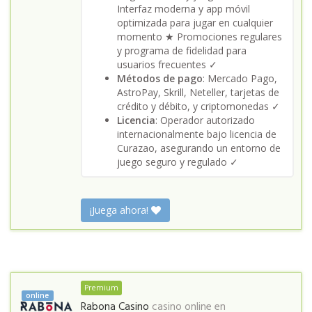
Interfaz moderna y app móvil
optimizada para jugar en cualquier
momento ★ Promociones regulares
y programa de fidelidad para
usuarios frecuentes ✓
Métodos de pago
: Mercado Pago,
AstroPay, Skrill, Neteller, tarjetas de
crédito y débito, y criptomonedas ✓
Licencia
: Operador autorizado
internacionalmente bajo licencia de
Curazao, asegurando un entorno de
juego seguro y regulado ✓
¡Juega ahora!
Premium
online
Rabona Casino
casino online en