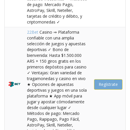
de pago: Mercado Pago,
AstroPay, Skrill, Neteller,
tarjetas de crédito y débito, y
criptomonedas ✓
22Bet
Casino ⇒ Plataforma
confiable con una amplia
selección de juegos y apuestas
deportivas ✓ Bono de
bienvenida: Hasta $1.500.000
ARS + 150 giros gratis en los
primeros depósitos para casino
✓ Ventajas: Gran variedad de
tragamonedas y casino en vivo
★ Opciones de apuestas
Regístrate
deportivas y juegos en una sola
plataforma ★ App móvil para
jugar y apostar cómodamente
desde cualquier lugar ✓
Métodos de pago: Mercado
Pago, Rapipago, Pago Fácil,
AstroPay, Skrill, Neteller,