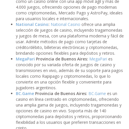
como un casino online con una app móvil ágil y más de
4.000 juegos, ofreciendo opciones de pago modernas
como criptomonedas, Mercado Pago y AstroPay, ideales
para usuarios locales e internacionales.
National Casino
:
National Casino
ofrece una amplia
selección de juegos de casino, incluyendo tragamonedas
y juegos de mesa, con una plataforma moderna y fácil de
usar. Admite métodos de pago como tarjetas de
crédito/débito, billeteras electrónicas y criptomonedas,
brindando opciones flexibles para depósitos y retiros.
MegaPari
Provincia de Buenos Aires:
MegaPari
es
conocido por su variada oferta de juegos de casino y
transmisiones en vivo, además de su soporte para pagos
locales como Rapipago y criptomonedas, lo que lo
convierte en una opción flexible y conveniente para
jugadores argentinos.
BC.Game
Provincia de Buenos Aires:
BC.Game
es un
casino en línea centrado en criptomonedas, ofreciendo
una amplia gama de juegos, incluyendo tragamonedas y
opciones de casino en vivo. Soporta más de 140
criptomonedas para depósitos y retiros, proporcionando
flexibilidad a los usuarios que prefieren transacciones en
cripto.