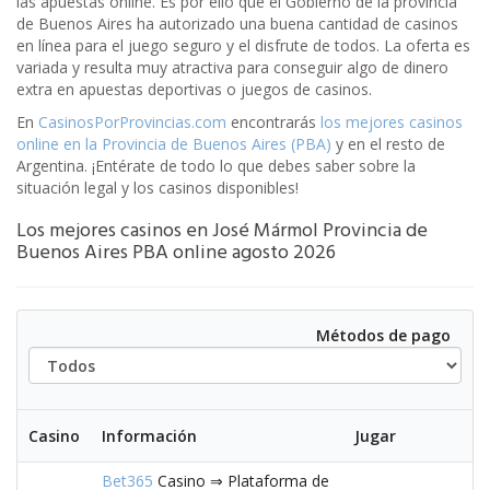
las apuestas online. Es por ello que el Gobierno de la provincia
de Buenos Aires ha autorizado una buena cantidad de casinos
en línea para el juego seguro y el disfrute de todos. La oferta es
variada y resulta muy atractiva para conseguir algo de dinero
extra en apuestas deportivas o juegos de casinos.
En
CasinosPorProvincias.com
encontrarás
los mejores casinos
online en la Provincia de Buenos Aires (PBA)
y en el resto de
Argentina. ¡Entérate de todo lo que debes saber sobre la
situación legal y los casinos disponibles!
Los mejores casinos en José Mármol Provincia de
Buenos Aires PBA online agosto 2026
Métodos de pago
Casino
Información
Jugar
Bet365
Casino ⇒ Plataforma de