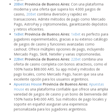
20Bet
Provincia de Buenos Aires:
Con una plataforma
moderna y una oferta que supera los 4.000 juegos de
casino,
20Bet
combina diversión y rapidez en
transacciones. Admite métodos de pago como Mercado
Pago, AstroPay y criptomonedas, garantizando depósitos
y retiros eficientes.
1xBet
Provincia de Buenos Aires:
1xBet
es perfecto para
jugadores experimentados, gracias a su extenso catálogo
de juegos de casino y funciones avanzadas como
cashout. Ofrece múltiples opciones de pago, incluyendo
Mercado Pago, Skrill, Neteller y varias criptomonedas.
22Bet
Provincia de Buenos Aires:
22Bet
combina una
oferta de casino completa con bonos atractivos, como el
100% hasta $88.000 ARS. Su app móvil y métodos de
pago locales, como Mercado Pago, hacen que sea una
excelente opción para los usuarios argentinos.
Apuestas House
Provincia de Buenos Aires:
Apuestas
House
es una plataforma confiable que ofrece una amplia
variedad de juegos de casino y un bono de bienvenida del
150% hasta $40.000 ARS. Sus métodos de pago locales y
soporte en español aseguran una experiencia
personalizada para los jugadores argentinos.