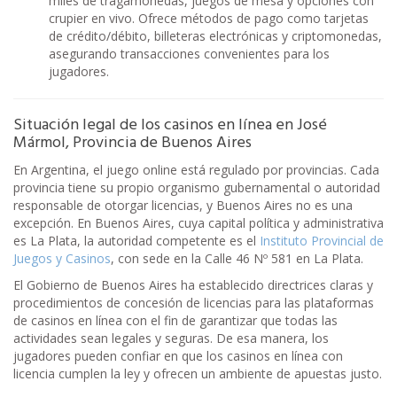
miles de tragamonedas, juegos de mesa y opciones con
crupier en vivo. Ofrece métodos de pago como tarjetas
de crédito/débito, billeteras electrónicas y criptomonedas,
asegurando transacciones convenientes para los
jugadores.
Situación legal de los casinos en línea en José
Mármol, Provincia de Buenos Aires
En Argentina, el juego online está regulado por provincias. Cada
provincia tiene su propio organismo gubernamental o autoridad
responsable de otorgar licencias, y Buenos Aires no es una
excepción. En Buenos Aires, cuya capital política y administrativa
es La Plata, la autoridad competente es el
Instituto Provincial de
Juegos y Casinos
, con sede en la Calle 46 Nº 581 en La Plata.
El Gobierno de Buenos Aires ha establecido directrices claras y
procedimientos de concesión de licencias para las plataformas
de casinos en línea con el fin de garantizar que todas las
actividades sean legales y seguras. De esa manera, los
jugadores pueden confiar en que los casinos en línea con
licencia cumplen la ley y ofrecen un ambiente de apuestas justo.