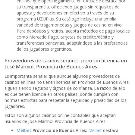
en línea que opera legalmente en CABA. Se destaca por
su transparencia, ofreciendo juegos sin requisitos de
apuesta y devoluciones en efectivo a través de su
programa UZUPlus. Su catálogo incluye una amplia
variedad de tragamonedas y juegos de casino en vivo.
Para depósitos y retiros, acepta métodos de pago locales
como Mercado Pago, tarjetas de crédito/débito y
transferencias bancarias, adaptándose a las preferencias
de los jugadores argentinos.
Proveedores de casinos seguros, pero sin licencia en
José Mármol, Provincia de Buenos Aires
Es importante señalar que aunque algunos proveedores de
casinos en línea no tienen licencia en Provincia de Buenos Aires,
siguen siendo seguros y dignos de confianza. La razón de ello
es que tienen licencia en otros países, donde cumplen con
normas estrictas para respetar la seguridad y privacidad de los
jugadores.
Estos son algunos casinos online confiables que aceptan
usuarios de José Mármol Provincia de Buenos Aires:
Melbet
Provincia de Buenos Aires:
Melbet
destaca