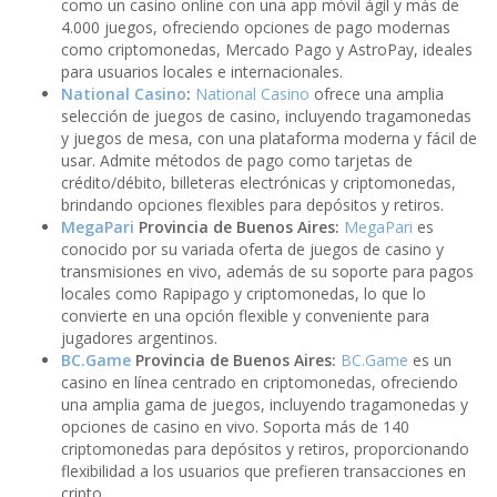
como un casino online con una app móvil ágil y más de
4.000 juegos, ofreciendo opciones de pago modernas
como criptomonedas, Mercado Pago y AstroPay, ideales
para usuarios locales e internacionales.
National Casino
:
National Casino
ofrece una amplia
selección de juegos de casino, incluyendo tragamonedas
y juegos de mesa, con una plataforma moderna y fácil de
usar. Admite métodos de pago como tarjetas de
crédito/débito, billeteras electrónicas y criptomonedas,
brindando opciones flexibles para depósitos y retiros.
MegaPari
Provincia de Buenos Aires:
MegaPari
es
conocido por su variada oferta de juegos de casino y
transmisiones en vivo, además de su soporte para pagos
locales como Rapipago y criptomonedas, lo que lo
convierte en una opción flexible y conveniente para
jugadores argentinos.
BC.Game
Provincia de Buenos Aires:
BC.Game
es un
casino en línea centrado en criptomonedas, ofreciendo
una amplia gama de juegos, incluyendo tragamonedas y
opciones de casino en vivo. Soporta más de 140
criptomonedas para depósitos y retiros, proporcionando
flexibilidad a los usuarios que prefieren transacciones en
cripto.