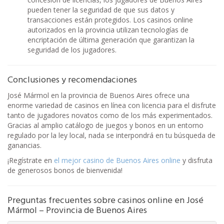
pueden tener la seguridad de que sus datos y
transacciones están protegidos. Los casinos online
autorizados en la provincia utilizan tecnologías de
encriptación de última generación que garantizan la
seguridad de los jugadores.
Conclusiones y recomendaciones
José Mármol en la provincia de Buenos Aires ofrece una
enorme variedad de casinos en línea con licencia para el disfrute
tanto de jugadores novatos como de los más experimentados.
Gracias al amplio catálogo de juegos y bonos en un entorno
regulado por la ley local, nada se interpondrá en tu búsqueda de
ganancias.
¡Regístrate en
el mejor casino de Buenos Aires online
y disfruta
de generosos bonos de bienvenida!
Preguntas frecuentes sobre casinos online en José
Mármol – Provincia de Buenos Aires