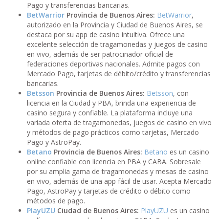
Pago y transferencias bancarias.
BetWarrior
Provincia de Buenos Aires:
BetWarrior
,
autorizado en la Provincia y Ciudad de Buenos Aires, se
destaca por su app de casino intuitiva. Ofrece una
excelente selección de tragamonedas y juegos de casino
en vivo, además de ser patrocinador oficial de
federaciones deportivas nacionales. Admite pagos con
Mercado Pago, tarjetas de débito/crédito y transferencias
bancarias.
Betsson
Provincia de Buenos Aires:
Betsson
, con
licencia en la Ciudad y PBA, brinda una experiencia de
casino segura y confiable. La plataforma incluye una
variada oferta de tragamonedas, juegos de casino en vivo
y métodos de pago prácticos como tarjetas, Mercado
Pago y AstroPay.
Betano
Provincia de Buenos Aires:
Betano
es un casino
online confiable con licencia en PBA y CABA. Sobresale
por su amplia gama de tragamonedas y mesas de casino
en vivo, además de una app fácil de usar. Acepta Mercado
Pago, AstroPay y tarjetas de crédito o débito como
métodos de pago.
PlayUZU
Ciudad de Buenos Aires:
PlayUZU
es un casino