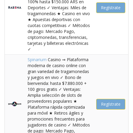
100% hasta $150.000 ARS en
Deportes ✓ Ventajas: Miles de
Regístrate
tragamonedas ★ Casino en vivo
★ Apuestas deportivas con
cuotas competitivas ✓ Métodos
de pago: Mercado Pago,
criptomonedas, transferencias,
tarjetas y billeteras electrónicas
✓
Spinarium
Casino ⇒ Plataforma
moderna de casino online con
gran variedad de tragamonedas
y juegos en vivo ✓ Bono de
bienvenida: hasta $7.880.000 +
100 giros gratis ✓ Ventajas:
Amplia selección de slots de
proveedores populares ★
Regístrate
Plataforma rápida optimizada
para móvil ★ Retiros ágiles y
promociones frecuentes para
jugadores de casino ✓ Métodos
de pago: Mercado Pago,