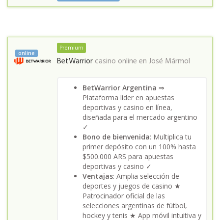
Premium
online
BetWarrior
casino online en
José Mármol
BetWarrior Argentina
⇒
Plataforma líder en apuestas
deportivas y casino en línea,
diseñada para el mercado argentino
✓
Bono de bienvenida
: Multiplica tu
primer depósito con un 100% hasta
$500.000 ARS para apuestas
deportivas y casino ✓
Ventajas
: Amplia selección de
deportes y juegos de casino ★
Patrocinador oficial de las
selecciones argentinas de fútbol,
hockey y tenis ★ App móvil intuitiva y