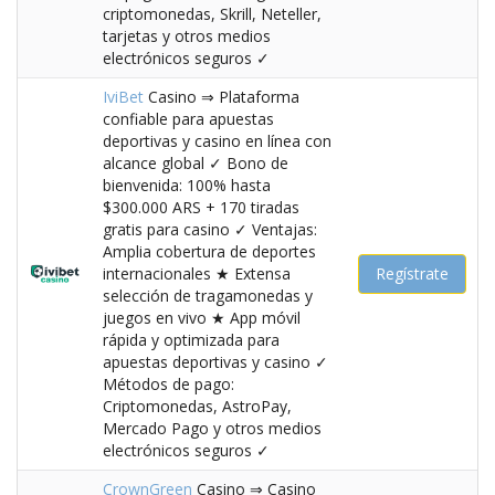
criptomonedas, Skrill, Neteller,
tarjetas y otros medios
electrónicos seguros ✓
IviBet
Casino ⇒ Plataforma
confiable para apuestas
deportivas y casino en línea con
alcance global ✓ Bono de
bienvenida: 100% hasta
$300.000 ARS + 170 tiradas
gratis para casino ✓ Ventajas:
Amplia cobertura de deportes
internacionales ★ Extensa
Regístrate
selección de tragamonedas y
juegos en vivo ★ App móvil
rápida y optimizada para
apuestas deportivas y casino ✓
Métodos de pago:
Criptomonedas, AstroPay,
Mercado Pago y otros medios
electrónicos seguros ✓
CrownGreen
Casino ⇒ Casino