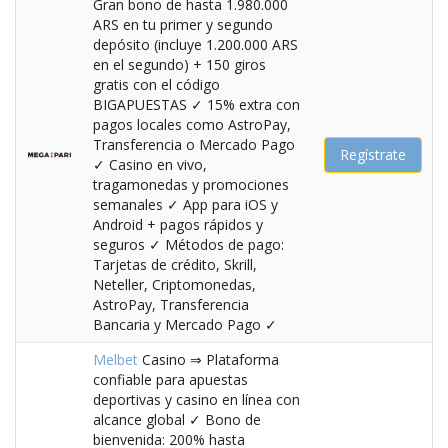
Gran bono de hasta 1.980.000
ARS en tu primer y segundo
depósito (incluye 1.200.000 ARS
en el segundo) + 150 giros
gratis con el código
BIGAPUESTAS ✓ 15% extra con
pagos locales como AstroPay,
Transferencia o Mercado Pago
Regístrate
✓ Casino en vivo,
tragamonedas y promociones
semanales ✓ App para iOS y
Android + pagos rápidos y
seguros ✓ Métodos de pago:
Tarjetas de crédito, Skrill,
Neteller, Criptomonedas,
AstroPay, Transferencia
Bancaria y Mercado Pago ✓
Melbet
Casino ⇒ Plataforma
confiable para apuestas
deportivas y casino en línea con
alcance global ✓ Bono de
bienvenida: 200% hasta