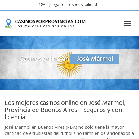
Skip
18+ | Juega con responsabilidad |
to
main
content
Toggl
navig
Casinos online en
José Mármol
Los mejores casinos online en José Mármol,
Provincia de Buenos Aires – Seguros y con
licencia
José Mármol en Buenos Aires (PBA) no solo tiene la mayor
cantidad de entusiastas del fútbol sino también de aficionados a