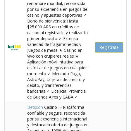
renombre mundial, reconocida
por su experiencia en juegos de
casino y apuestas deportivas ✓
Bono de bienvenida: Hasta
$25.000 ARS en créditos de
casino al registrarte y realizar tu
primer depósito ✓ Extensa
variedad de tragamonedas y
Regístrate
juegos de mesa ★ Casino en
vivo con crupieres reales ★
Aplicación móvil intuitiva para
disfrutar de juegos en cualquier
momento ✓ Mercado Pago,
AstroPay, tarjetas de crédito y
débito, y transferencias
bancarias ✓ Licencia: Provincia
de Buenos Aires y CABA ✓
Betsson
Casino ⇒ Plataforma
confiable y segura, reconocida
por su experiencia internacional
y destacada oferta de juegos en
Argentina ✓ 100% del primer