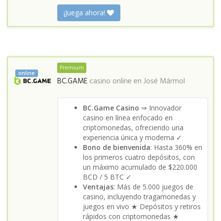
¡Juega ahora!
Premium
online
BC.GAME
casino online en
José Mármol
BC.Game Casino
⇒ Innovador
casino en línea enfocado en
criptomonedas, ofreciendo una
experiencia única y moderna ✓
Bono de bienvenida
: Hasta 360% en
los primeros cuatro depósitos, con
un máximo acumulado de $220.000
BCD / 5 BTC ✓
Ventajas
: Más de 5.000 juegos de
casino, incluyendo tragamonedas y
juegos en vivo ★ Depósitos y retiros
rápidos con criptomonedas ★