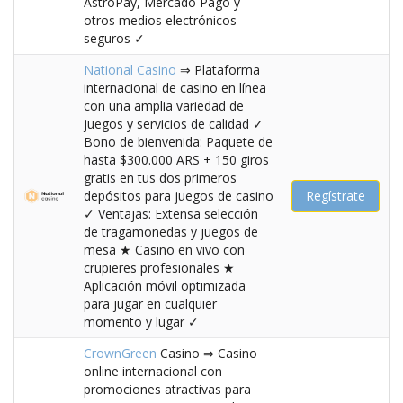
AstroPay, Mercado Pago y
otros medios electrónicos
seguros ✓
National Casino
⇒ Plataforma
internacional de casino en línea
con una amplia variedad de
juegos y servicios de calidad ✓
Bono de bienvenida: Paquete de
hasta $300.000 ARS + 150 giros
gratis en tus dos primeros
depósitos para juegos de casino
Regístrate
✓ Ventajas: Extensa selección
de tragamonedas y juegos de
mesa ★ Casino en vivo con
crupieres profesionales ★
Aplicación móvil optimizada
para jugar en cualquier
momento y lugar ✓
CrownGreen
Casino ⇒ Casino
online internacional con
promociones atractivas para