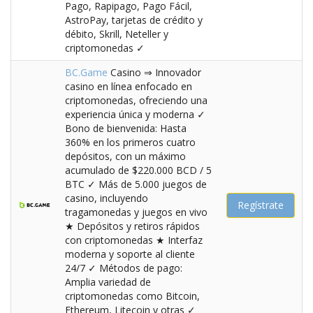
Pago, Rapipago, Pago Fácil,
AstroPay, tarjetas de crédito y
débito, Skrill, Neteller y
criptomonedas ✓
BC.Game
Casino ⇒ Innovador
casino en línea enfocado en
criptomonedas, ofreciendo una
experiencia única y moderna ✓
Bono de bienvenida: Hasta
360% en los primeros cuatro
depósitos, con un máximo
acumulado de $220.000 BCD / 5
BTC ✓ Más de 5.000 juegos de
casino, incluyendo
Regístrate
tragamonedas y juegos en vivo
★ Depósitos y retiros rápidos
con criptomonedas ★ Interfaz
moderna y soporte al cliente
24/7 ✓ Métodos de pago:
Amplia variedad de
criptomonedas como Bitcoin,
Ethereum, Litecoin y otras ✓