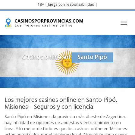
Skip
18+ | Juega con responsabilidad |
to
main
content
Toggl
navig
Casinos online en
Santo Pipó
Los mejores casinos online en Santo Pipó,
Misiones – Seguros y con licencia
Santo Pipó en Misiones, la provincia más al este de Argentina,
hay infinidad de opciones de apuestas y entretenimiento en
línea. Y lo mejor de todo es que los casinos online en Misiones
están autorizados por el gobierno local. Atrévete y gana dinero