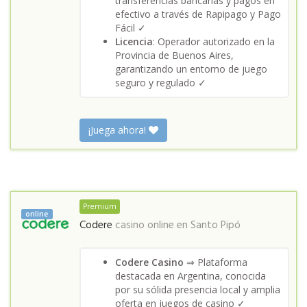
transferencias bancarias y pagos en
efectivo a través de Rapipago y Pago
Fácil ✓
Licencia
: Operador autorizado en la
Provincia de Buenos Aires,
garantizando un entorno de juego
seguro y regulado ✓
¡Juega ahora!
Premium
online
Codere
casino online en
Santo Pipó
Codere Casino
⇒ Plataforma
destacada en Argentina, conocida
por su sólida presencia local y amplia
oferta en juegos de casino ✓