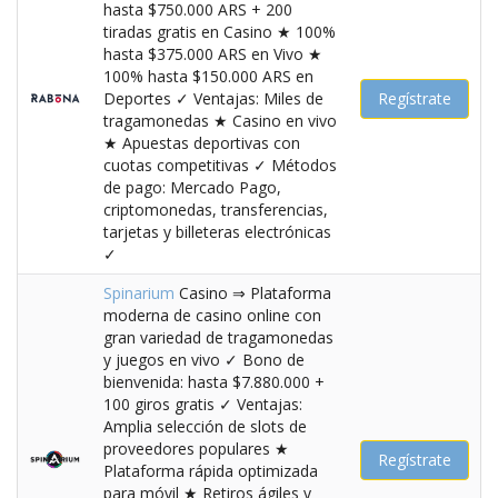
hasta $750.000 ARS + 200
tiradas gratis en Casino ★ 100%
hasta $375.000 ARS en Vivo ★
100% hasta $150.000 ARS en
Deportes ✓ Ventajas: Miles de
Regístrate
tragamonedas ★ Casino en vivo
★ Apuestas deportivas con
cuotas competitivas ✓ Métodos
de pago: Mercado Pago,
criptomonedas, transferencias,
tarjetas y billeteras electrónicas
✓
Spinarium
Casino ⇒ Plataforma
moderna de casino online con
gran variedad de tragamonedas
y juegos en vivo ✓ Bono de
bienvenida: hasta $7.880.000 +
100 giros gratis ✓ Ventajas:
Amplia selección de slots de
proveedores populares ★
Regístrate
Plataforma rápida optimizada
para móvil ★ Retiros ágiles y