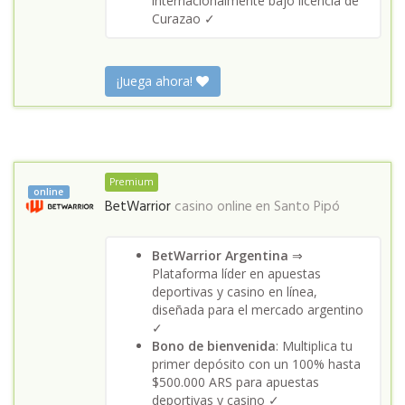
internacionalmente bajo licencia de
Curazao ✓
¡Juega ahora!
Premium
online
BetWarrior
casino online en
Santo Pipó
BetWarrior Argentina
⇒
Plataforma líder en apuestas
deportivas y casino en línea,
diseñada para el mercado argentino
✓
Bono de bienvenida
: Multiplica tu
primer depósito con un 100% hasta
$500.000 ARS para apuestas
deportivas y casino ✓