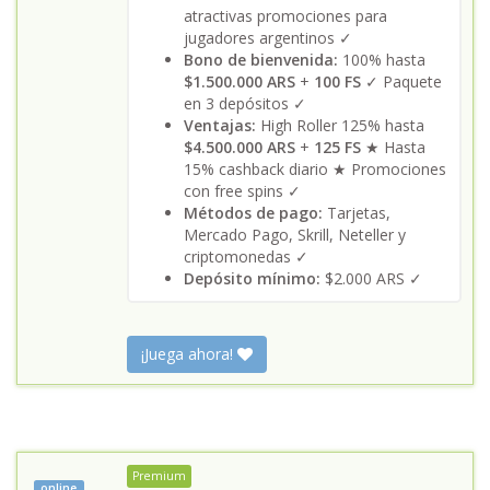
atractivas promociones para
jugadores argentinos ✓
Bono de bienvenida:
100% hasta
$1.500.000 ARS
+
100 FS
✓ Paquete
en 3 depósitos ✓
Ventajas:
High Roller 125% hasta
$4.500.000 ARS
+
125 FS
★ Hasta
15% cashback diario ★ Promociones
con free spins ✓
Métodos de pago:
Tarjetas,
Mercado Pago, Skrill, Neteller y
criptomonedas ✓
Depósito mínimo:
$2.000 ARS ✓
¡Juega ahora!
Premium
online