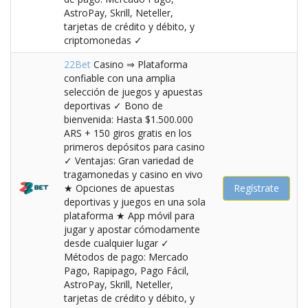
AstroPay, Skrill, Neteller,
tarjetas de crédito y débito, y
criptomonedas ✓
22Bet
Casino ⇒ Plataforma
confiable con una amplia
selección de juegos y apuestas
deportivas ✓ Bono de
bienvenida: Hasta $1.500.000
ARS + 150 giros gratis en los
primeros depósitos para casino
✓ Ventajas: Gran variedad de
tragamonedas y casino en vivo
★ Opciones de apuestas
Regístrate
deportivas y juegos en una sola
plataforma ★ App móvil para
jugar y apostar cómodamente
desde cualquier lugar ✓
Métodos de pago: Mercado
Pago, Rapipago, Pago Fácil,
AstroPay, Skrill, Neteller,
tarjetas de crédito y débito, y