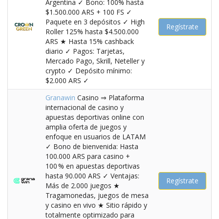
Argentina ✓ Bono: 100% hasta
$1.500.000 ARS + 100 FS ✓
Paquete en 3 depósitos ✓ High
Regístrate
Roller 125% hasta $4.500.000
ARS ★ Hasta 15% cashback
diario ✓ Pagos: Tarjetas,
Mercado Pago, Skrill, Neteller y
crypto ✓ Depósito mínimo:
$2.000 ARS ✓
Granawin
Casino ⇒ Plataforma
internacional de casino y
apuestas deportivas online con
amplia oferta de juegos y
enfoque en usuarios de LATAM
✓ Bono de bienvenida: Hasta
100.000 ARS para casino +
100 % en apuestas deportivas
hasta 90.000 ARS ✓ Ventajas:
Regístrate
Más de 2.000 juegos ★
Tragamonedas, juegos de mesa
y casino en vivo ★ Sitio rápido y
totalmente optimizado para