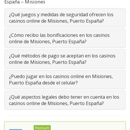
España – Misiones
¿Qué juegos y medidas de seguridad ofrecen los
casinos online de Misiones, Puerto España?
¿Cómo recibo las bonificaciones en los casinos
online de Misiones, Puerto España?
¿Qué métodos de pago se aceptan en los casinos
online de Misiones, Puerto España?
¿Puedo jugar en los casinos online en Misiones,
Puerto España desde el celular?
¿Qué aspectos legales debo tener en cuenta en los
casinos online de Misiones, Puerto España?
Premium