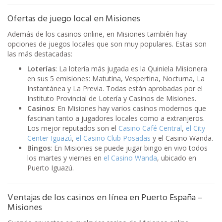
Ofertas de juego local en Misiones
Además de los casinos online, en Misiones también hay
opciones de juegos locales que son muy populares. Estas son
las más destacadas:
Loterías
: La lotería más jugada es la Quiniela Misionera
en sus 5 emisiones: Matutina, Vespertina, Nocturna, La
Instantánea y La Previa. Todas están aprobadas por el
Instituto Provincial de Lotería y Casinos de Misiones.
Casinos
: En Misiones hay varios casinos modernos que
fascinan tanto a jugadores locales como a extranjeros.
Los mejor reputados son el
Casino Café Central
,
el City
Center Iguazú
,
el Casino Club Posadas
y el Casino Wanda.
Bingos
: En Misiones se puede jugar bingo en vivo todos
los martes y viernes en
el Casino Wanda
, ubicado en
Puerto Iguazú.
Ventajas de los casinos en línea en Puerto España –
Misiones