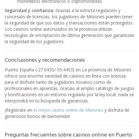
monederos electrónicos o criptomonedas.
Seguridad y confianza:
Gracias a la estricta regulación y
concesión de licencias, los jugadores de Misiones pueden tener
la seguridad de que sus datos y transacciones están protegidos.
Los casinos online autorizados en la provincia utilizan
tecnologías de encriptación de última generación que garantizan
la seguridad de los jugadores.
Conclusiones y recomendaciones
Puerto España (-27.0435/-55.4453) en La provincia de Misiones
ofrece una enorme variedad de casinos en línea con licencia
para el disfrute tanto de jugadores novatos como de
profesionales en apuestas. Gracias al amplio catálogo de juegos
y bonificaciones en un entorno regulado por la ley local, nada se
interpondrá en tu búsqueda de ganancias.
¡Regístrate en
el mejor casino online de Misiones
y disfruta de
generosos bonos de bienvenida!
Preguntas frecuentes sobre casinos online en Puerto