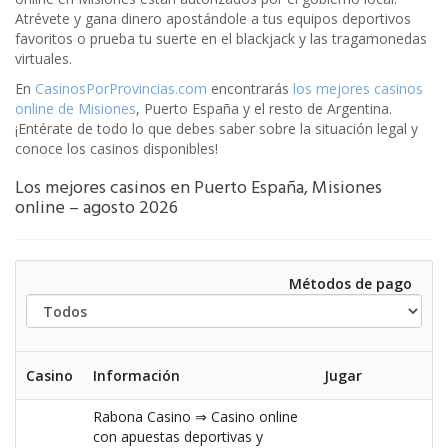
Atrévete y gana dinero apostándole a tus equipos deportivos
favoritos o prueba tu suerte en el blackjack y las tragamonedas
virtuales.
En
CasinosPorProvincias.com
encontrarás
los mejores casinos
online de Misiones
, Puerto España y el resto de Argentina.
¡Entérate de todo lo que debes saber sobre la situación legal y
conoce los casinos disponibles!
Los mejores casinos en Puerto España, Misiones
online – agosto 2026
Métodos de pago
Casino
Información
Jugar
Rabona Casino ⇒ Casino online
con apuestas deportivas y