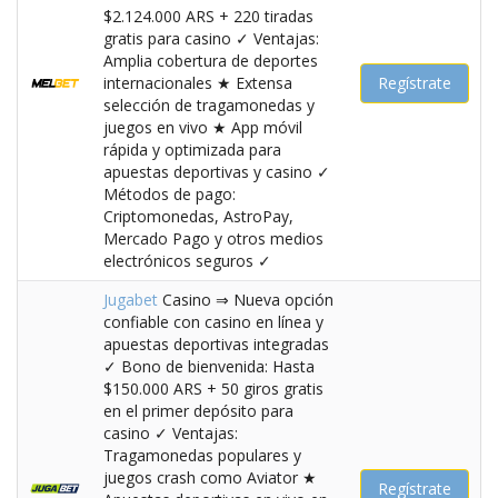
$2.124.000 ARS + 220 tiradas
gratis para casino ✓ Ventajas:
Amplia cobertura de deportes
internacionales ★ Extensa
Regístrate
selección de tragamonedas y
juegos en vivo ★ App móvil
rápida y optimizada para
apuestas deportivas y casino ✓
Métodos de pago:
Criptomonedas, AstroPay,
Mercado Pago y otros medios
electrónicos seguros ✓
Jugabet
Casino ⇒ Nueva opción
confiable con casino en línea y
apuestas deportivas integradas
✓ Bono de bienvenida: Hasta
$150.000 ARS + 50 giros gratis
en el primer depósito para
casino ✓ Ventajas:
Tragamonedas populares y
juegos crash como Aviator ★
Regístrate