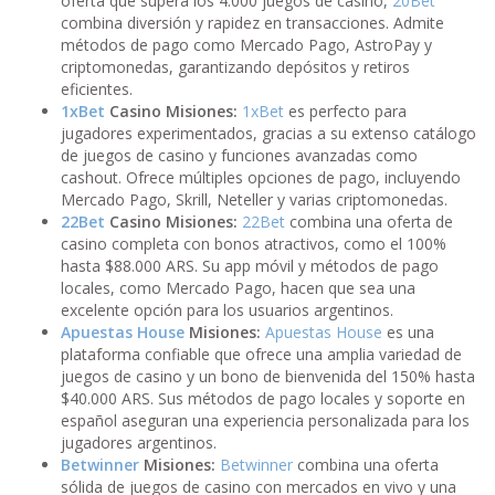
oferta que supera los 4.000 juegos de casino,
20Bet
combina diversión y rapidez en transacciones. Admite
métodos de pago como Mercado Pago, AstroPay y
criptomonedas, garantizando depósitos y retiros
eficientes.
1xBet
Casino Misiones:
1xBet
es perfecto para
jugadores experimentados, gracias a su extenso catálogo
de juegos de casino y funciones avanzadas como
cashout. Ofrece múltiples opciones de pago, incluyendo
Mercado Pago, Skrill, Neteller y varias criptomonedas.
22Bet
Casino Misiones:
22Bet
combina una oferta de
casino completa con bonos atractivos, como el 100%
hasta $88.000 ARS. Su app móvil y métodos de pago
locales, como Mercado Pago, hacen que sea una
excelente opción para los usuarios argentinos.
Apuestas House
Misiones:
Apuestas House
es una
plataforma confiable que ofrece una amplia variedad de
juegos de casino y un bono de bienvenida del 150% hasta
$40.000 ARS. Sus métodos de pago locales y soporte en
español aseguran una experiencia personalizada para los
jugadores argentinos.
Betwinner
Misiones:
Betwinner
combina una oferta
sólida de juegos de casino con mercados en vivo y una