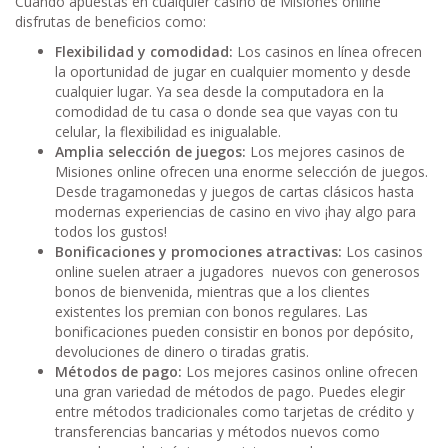
Cuando apuestas en cualquier casino de Misiones online
disfrutas de beneficios como:
Flexibilidad y comodidad:
Los casinos en línea ofrecen
la oportunidad de jugar en cualquier momento y desde
cualquier lugar. Ya sea desde la computadora en la
comodidad de tu casa o donde sea que vayas con tu
celular, la flexibilidad es inigualable.
Amplia selección de juegos:
Los mejores casinos de
Misiones online ofrecen una enorme selección de juegos.
Desde tragamonedas y juegos de cartas clásicos hasta
modernas experiencias de casino en vivo ¡hay algo para
todos los gustos!
Bonificaciones y promociones atractivas:
Los casinos
online suelen atraer a jugadores nuevos con generosos
bonos de bienvenida, mientras que a los clientes
existentes los premian con bonos regulares. Las
bonificaciones pueden consistir en bonos por depósito,
devoluciones de dinero o tiradas gratis.
Métodos de pago:
Los mejores casinos online ofrecen
una gran variedad de métodos de pago. Puedes elegir
entre métodos tradicionales como tarjetas de crédito y
transferencias bancarias y métodos nuevos como