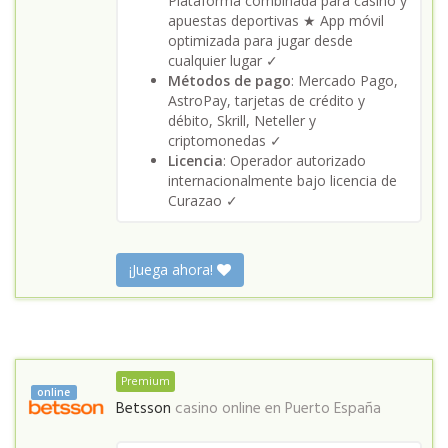
Plataforma combinada para casino y
apuestas deportivas ★ App móvil
optimizada para jugar desde
cualquier lugar ✓
Métodos de pago
: Mercado Pago,
AstroPay, tarjetas de crédito y
débito, Skrill, Neteller y
criptomonedas ✓
Licencia
: Operador autorizado
internacionalmente bajo licencia de
Curazao ✓
¡Juega ahora!
Premium
online
Betsson
casino online en
Puerto España