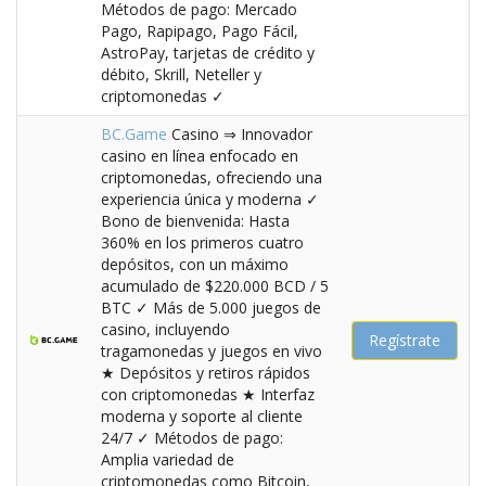
Métodos de pago: Mercado
Pago, Rapipago, Pago Fácil,
AstroPay, tarjetas de crédito y
débito, Skrill, Neteller y
criptomonedas ✓
BC.Game
Casino ⇒ Innovador
casino en línea enfocado en
criptomonedas, ofreciendo una
experiencia única y moderna ✓
Bono de bienvenida: Hasta
360% en los primeros cuatro
depósitos, con un máximo
acumulado de $220.000 BCD / 5
BTC ✓ Más de 5.000 juegos de
casino, incluyendo
Regístrate
tragamonedas y juegos en vivo
★ Depósitos y retiros rápidos
con criptomonedas ★ Interfaz
moderna y soporte al cliente
24/7 ✓ Métodos de pago:
Amplia variedad de
criptomonedas como Bitcoin,