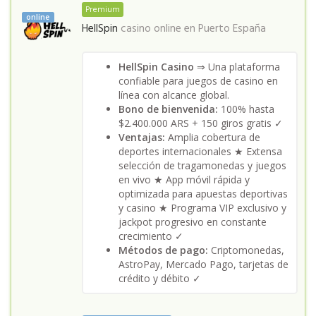
Premium
online
HellSpin
casino online en
Puerto España
HellSpin Casino
⇒ Una plataforma
confiable para juegos de casino en
línea con alcance global.
Bono de bienvenida:
100% hasta
$2.400.000 ARS + 150 giros gratis ✓
Ventajas:
Amplia cobertura de
deportes internacionales ★ Extensa
selección de tragamonedas y juegos
en vivo ★ App móvil rápida y
optimizada para apuestas deportivas
y casino ★ Programa VIP exclusivo y
jackpot progresivo en constante
crecimiento ✓
Métodos de pago:
Criptomonedas,
AstroPay, Mercado Pago, tarjetas de
crédito y débito ✓