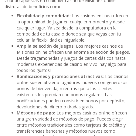
Cuando apuestas en cualquier casino de Misiones online
disfrutas de beneficios como:
Flexibilidad y comodidad:
Los casinos en línea ofrecen
la oportunidad de jugar en cualquier momento y desde
cualquier lugar. Ya sea desde la computadora en la
comodidad de tu casa o donde sea que vayas con tu
celular, la flexibilidad es inigualable.
Amplia selección de juegos:
Los mejores casinos de
Misiones online ofrecen una enorme selección de juegos.
Desde tragamonedas y juegos de cartas clásicos hasta
modernas experiencias de casino en vivo ¡hay algo para
todos los gustos!
Bonificaciones y promociones atractivas:
Los casinos
online suelen atraer a jugadores nuevos con generosos
bonos de bienvenida, mientras que a los clientes
existentes los premian con bonos regulares. Las
bonificaciones pueden consistir en bonos por depósito,
devoluciones de dinero o tiradas gratis.
Métodos de pago:
Los mejores casinos online ofrecen
una gran variedad de métodos de pago. Puedes elegir
entre métodos tradicionales como tarjetas de crédito y
transferencias bancarias y métodos nuevos como