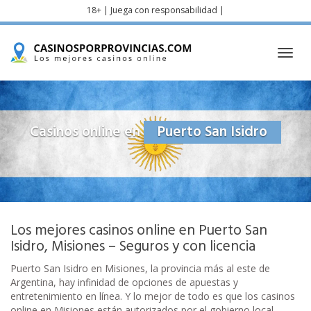
Skip
18+ | Juega con responsabilidad |
to
main
content
Toggl
navig
Casinos online en
Puerto San Isidro
Los mejores casinos online en Puerto San
Isidro, Misiones – Seguros y con licencia
Puerto San Isidro en Misiones, la provincia más al este de
Argentina, hay infinidad de opciones de apuestas y
entretenimiento en línea. Y lo mejor de todo es que los casinos
online en Misiones están autorizados por el gobierno local.