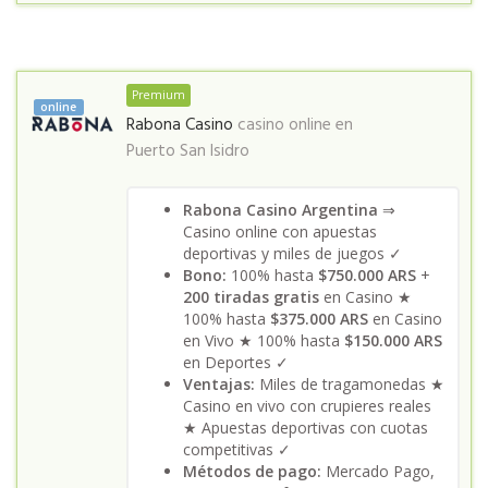
Premium
online
Rabona Casino
casino online en
Puerto San Isidro
Rabona Casino Argentina
⇒
Casino online con apuestas
deportivas y miles de juegos ✓
Bono:
100% hasta
$750.000 ARS
+
200 tiradas gratis
en Casino ★
100% hasta
$375.000 ARS
en Casino
en Vivo ★ 100% hasta
$150.000 ARS
en Deportes ✓
Ventajas:
Miles de tragamonedas ★
Casino en vivo con crupieres reales
★ Apuestas deportivas con cuotas
competitivas ✓
Métodos de pago:
Mercado Pago,