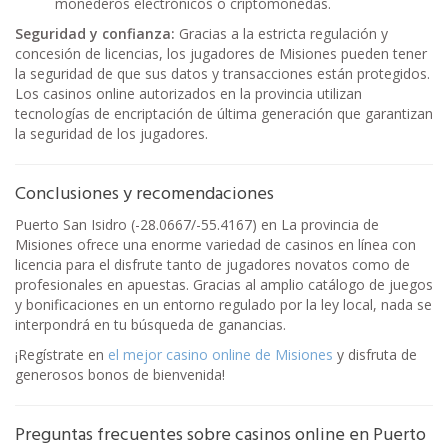
monederos electrónicos o criptomonedas.
Seguridad y confianza:
Gracias a la estricta regulación y
concesión de licencias, los jugadores de Misiones pueden tener
la seguridad de que sus datos y transacciones están protegidos.
Los casinos online autorizados en la provincia utilizan
tecnologías de encriptación de última generación que garantizan
la seguridad de los jugadores.
Conclusiones y recomendaciones
Puerto San Isidro (-28.0667/-55.4167) en La provincia de
Misiones ofrece una enorme variedad de casinos en línea con
licencia para el disfrute tanto de jugadores novatos como de
profesionales en apuestas. Gracias al amplio catálogo de juegos
y bonificaciones en un entorno regulado por la ley local, nada se
interpondrá en tu búsqueda de ganancias.
¡Regístrate en
el mejor casino online de Misiones
y disfruta de
generosos bonos de bienvenida!
Preguntas frecuentes sobre casinos online en Puerto