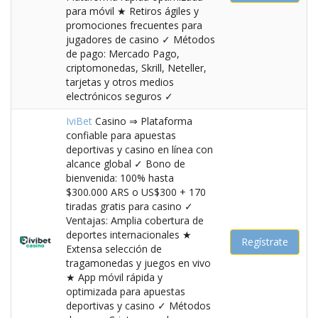
para móvil ★ Retiros ágiles y
promociones frecuentes para
jugadores de casino ✓ Métodos
de pago: Mercado Pago,
criptomonedas, Skrill, Neteller,
tarjetas y otros medios
electrónicos seguros ✓
IviBet
Casino ⇒ Plataforma
confiable para apuestas
deportivas y casino en línea con
alcance global ✓ Bono de
bienvenida: 100% hasta
$300.000 ARS o US$300 + 170
tiradas gratis para casino ✓
Ventajas: Amplia cobertura de
deportes internacionales ★
Regístrate
Extensa selección de
tragamonedas y juegos en vivo
★ App móvil rápida y
optimizada para apuestas
deportivas y casino ✓ Métodos