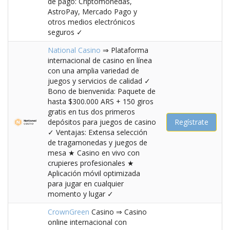
de pago: Criptomonedas,
AstroPay, Mercado Pago y
otros medios electrónicos
seguros ✓
National Casino
⇒ Plataforma
internacional de casino en línea
con una amplia variedad de
juegos y servicios de calidad ✓
Bono de bienvenida: Paquete de
hasta $300.000 ARS + 150 giros
gratis en tus dos primeros
depósitos para juegos de casino
Regístrate
✓ Ventajas: Extensa selección
de tragamonedas y juegos de
mesa ★ Casino en vivo con
crupieres profesionales ★
Aplicación móvil optimizada
para jugar en cualquier
momento y lugar ✓
CrownGreen
Casino ⇒ Casino
online internacional con