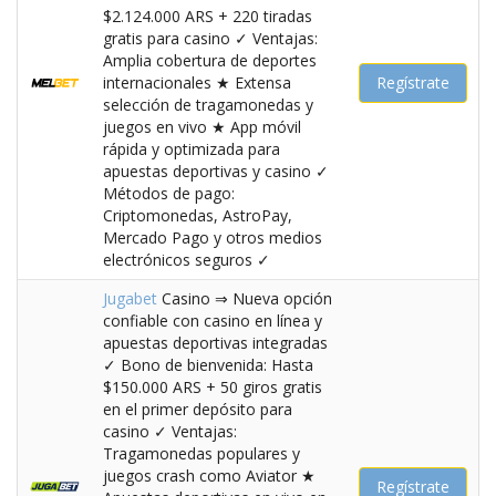
$2.124.000 ARS + 220 tiradas
gratis para casino ✓ Ventajas:
Amplia cobertura de deportes
internacionales ★ Extensa
Regístrate
selección de tragamonedas y
juegos en vivo ★ App móvil
rápida y optimizada para
apuestas deportivas y casino ✓
Métodos de pago:
Criptomonedas, AstroPay,
Mercado Pago y otros medios
electrónicos seguros ✓
Jugabet
Casino ⇒ Nueva opción
confiable con casino en línea y
apuestas deportivas integradas
✓ Bono de bienvenida: Hasta
$150.000 ARS + 50 giros gratis
en el primer depósito para
casino ✓ Ventajas:
Tragamonedas populares y
juegos crash como Aviator ★
Regístrate