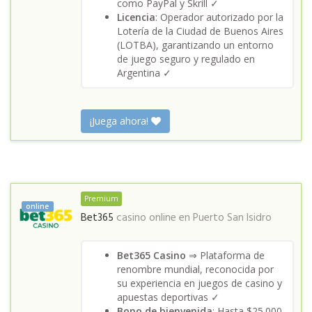
como PayPal y Skrill ✓
Licencia
: Operador autorizado por la
Lotería de la Ciudad de Buenos Aires
(LOTBA), garantizando un entorno
de juego seguro y regulado en
Argentina ✓
¡Juega ahora!
Premium
online
Bet365
casino online en
Puerto San Isidro
Bet365 Casino
⇒ Plataforma de
renombre mundial, reconocida por
su experiencia en juegos de casino y
apuestas deportivas ✓
Bono de bienvenida
: Hasta $25.000