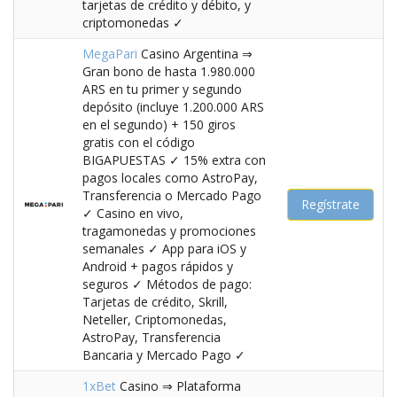
tarjetas de crédito y débito, y
criptomonedas ✓
MegaPari
Casino Argentina ⇒
Gran bono de hasta 1.980.000
ARS en tu primer y segundo
depósito (incluye 1.200.000 ARS
en el segundo) + 150 giros
gratis con el código
BIGAPUESTAS ✓ 15% extra con
pagos locales como AstroPay,
Transferencia o Mercado Pago
Regístrate
✓ Casino en vivo,
tragamonedas y promociones
semanales ✓ App para iOS y
Android + pagos rápidos y
seguros ✓ Métodos de pago:
Tarjetas de crédito, Skrill,
Neteller, Criptomonedas,
AstroPay, Transferencia
Bancaria y Mercado Pago ✓
1xBet
Casino ⇒ Plataforma