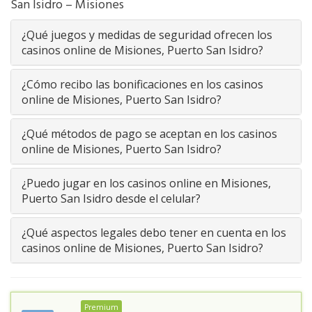
San Isidro – Misiones
¿Qué juegos y medidas de seguridad ofrecen los
casinos online de Misiones, Puerto San Isidro?
¿Cómo recibo las bonificaciones en los casinos
online de Misiones, Puerto San Isidro?
¿Qué métodos de pago se aceptan en los casinos
online de Misiones, Puerto San Isidro?
¿Puedo jugar en los casinos online en Misiones,
Puerto San Isidro desde el celular?
¿Qué aspectos legales debo tener en cuenta en los
casinos online de Misiones, Puerto San Isidro?
Premium