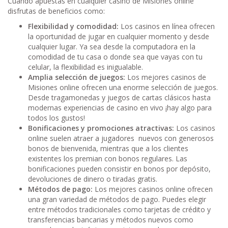
Cuando apuestas en cualquier casino de Misiones online
disfrutas de beneficios como:
Flexibilidad y comodidad:
Los casinos en línea ofrecen
la oportunidad de jugar en cualquier momento y desde
cualquier lugar. Ya sea desde la computadora en la
comodidad de tu casa o donde sea que vayas con tu
celular, la flexibilidad es inigualable.
Amplia selección de juegos:
Los mejores casinos de
Misiones online ofrecen una enorme selección de juegos.
Desde tragamonedas y juegos de cartas clásicos hasta
modernas experiencias de casino en vivo ¡hay algo para
todos los gustos!
Bonificaciones y promociones atractivas:
Los casinos
online suelen atraer a jugadores nuevos con generosos
bonos de bienvenida, mientras que a los clientes
existentes los premian con bonos regulares. Las
bonificaciones pueden consistir en bonos por depósito,
devoluciones de dinero o tiradas gratis.
Métodos de pago:
Los mejores casinos online ofrecen
una gran variedad de métodos de pago. Puedes elegir
entre métodos tradicionales como tarjetas de crédito y
transferencias bancarias y métodos nuevos como