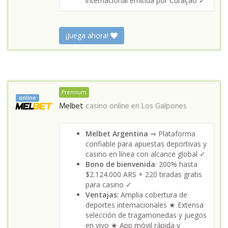
internacional emitida por Curaçao ✓
¡Juega ahora!
Premium
online
Melbet
casino online en
Los Galpones
Melbet Argentina
⇒ Plataforma
confiable para apuestas deportivas y
casino en línea con alcance global ✓
Bono de bienvenida
: 200% hasta
$2.124.000 ARS + 220 tiradas gratis
para casino ✓
Ventajas
: Amplia cobertura de
deportes internacionales ★ Extensa
selección de tragamonedas y juegos
en vivo ★ App móvil rápida y