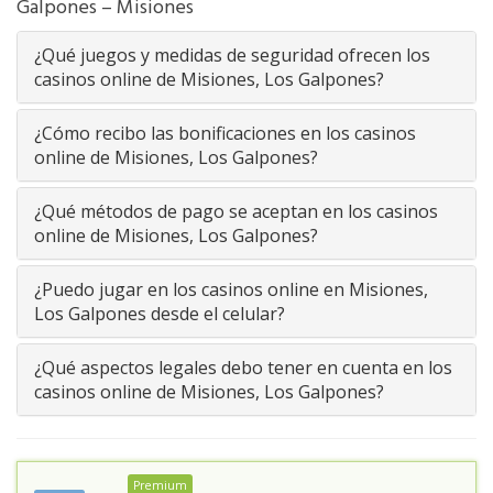
Galpones – Misiones
¿Qué juegos y medidas de seguridad ofrecen los
casinos online de Misiones, Los Galpones?
¿Cómo recibo las bonificaciones en los casinos
online de Misiones, Los Galpones?
¿Qué métodos de pago se aceptan en los casinos
online de Misiones, Los Galpones?
¿Puedo jugar en los casinos online en Misiones,
Los Galpones desde el celular?
¿Qué aspectos legales debo tener en cuenta en los
casinos online de Misiones, Los Galpones?
Premium