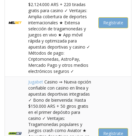
$2.124.000 ARS + 220 tiradas
gratis para casino ✓ Ventajas:
Amplia cobertura de deportes
internacionales ★ Extensa
Regístrate
selección de tragamonedas y
juegos en vivo ★ App móvil
rápida y optimizada para
apuestas deportivas y casino ✓
Métodos de pago:
Criptomonedas, AstroPay,
Mercado Pago y otros medios
electrónicos seguros ✓
Jugabet
Casino ⇒ Nueva opción
confiable con casino en línea y
apuestas deportivas integradas
✓ Bono de bienvenida: Hasta
$150.000 ARS + 50 giros gratis
en el primer depósito para
casino ✓ Ventajas:
Tragamonedas populares y
juegos crash como Aviator ★
Regístrate