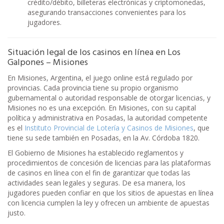
crédito/débito, billeteras electrónicas y criptomonedas,
asegurando transacciones convenientes para los
jugadores.
Situación legal de los casinos en línea en Los
Galpones – Misiones
En Misiones, Argentina, el juego online está regulado por
provincias. Cada provincia tiene su propio organismo
gubernamental o autoridad responsable de otorgar licencias, y
Misiones no es una excepción. En Misiones, con su capital
política y administrativa en Posadas, la autoridad competente
es el
Instituto Provincial de Lotería y Casinos de Misiones
, que
tiene su sede también en Posadas, en la Av. Córdoba 1820.
El Gobierno de Misiones ha establecido reglamentos y
procedimientos de concesión de licencias para las plataformas
de casinos en línea con el fin de garantizar que todas las
actividades sean legales y seguras. De esa manera, los
jugadores pueden confiar en que los sitios de apuestas en línea
con licencia cumplen la ley y ofrecen un ambiente de apuestas
justo.