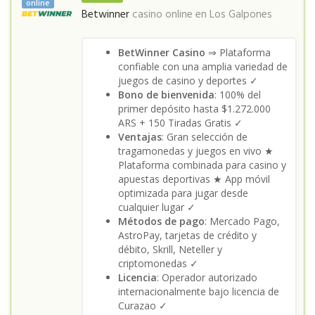
online
Betwinner
casino online en
Los Galpones
BetWinner Casino
⇒ Plataforma
confiable con una amplia variedad de
juegos de casino y deportes ✓
Bono de bienvenida
: 100% del
primer depósito hasta $1.272.000
ARS + 150 Tiradas Gratis ✓
Ventajas
: Gran selección de
tragamonedas y juegos en vivo ★
Plataforma combinada para casino y
apuestas deportivas ★ App móvil
optimizada para jugar desde
cualquier lugar ✓
Métodos de pago
: Mercado Pago,
AstroPay, tarjetas de crédito y
débito, Skrill, Neteller y
criptomonedas ✓
Licencia
: Operador autorizado
internacionalmente bajo licencia de
Curazao ✓