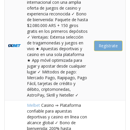
internacional con una amplia
oferta de juegos de casino y
experiencia reconocida ✓ Bono
de bienvenida: Paquete de hasta
$2.080.000 ARS + 150 giros
gratis en los primeros depósitos
✓ Ventajas: Extensa selección
de tragamonedas y juegos en
Regístrate
vivo ★ Apuestas deportivas y
casino en una sola plataforma
★ App móvil optimizada para
jugar y apostar desde cualquier
lugar ✓ Métodos de pago:
Mercado Pago, Rapipago, Pago
Fácil, tarjetas de crédito y
débito, criptomonedas,
AstroPay, Skrill y Neteller ✓
Melbet
Casino ⇒ Plataforma
confiable para apuestas
deportivas y casino en línea con
alcance global ✓ Bono de
bienvenida: 200% hasta