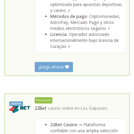
optimizada para apuestas deportivas
y casino ✓
Métodos de pago
: Criptomonedas,
AstroPay, Mercado Pago y otros
medios electrónicos seguros ✓
Licencia
: Operador autorizado
internacionalmente bajo licencia de
Curaçao ✓
¡Juega ahora!
Premium
online
22Bet
casino online en
Los Galpones
22Bet Casino
⇒ Plataforma
confiable con una amplia selección