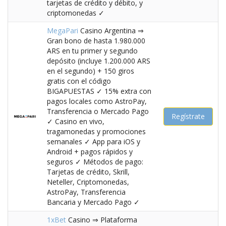
tarjetas de crédito y débito, y
criptomonedas ✓
MegaPari
Casino Argentina ⇒
Gran bono de hasta 1.980.000
ARS en tu primer y segundo
depósito (incluye 1.200.000 ARS
en el segundo) + 150 giros
gratis con el código
BIGAPUESTAS ✓ 15% extra con
pagos locales como AstroPay,
Transferencia o Mercado Pago
Regístrate
✓ Casino en vivo,
tragamonedas y promociones
semanales ✓ App para iOS y
Android + pagos rápidos y
seguros ✓ Métodos de pago:
Tarjetas de crédito, Skrill,
Neteller, Criptomonedas,
AstroPay, Transferencia
Bancaria y Mercado Pago ✓
1xBet
Casino ⇒ Plataforma