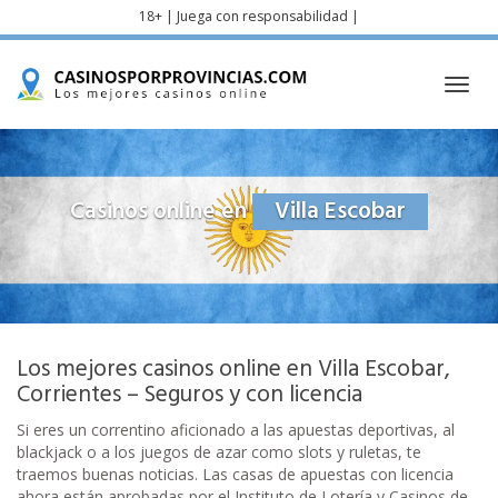
Skip
18+ | Juega con responsabilidad |
to
main
content
Toggl
navig
Casinos online en
Villa Escobar
Los mejores casinos online en Villa Escobar,
Corrientes – Seguros y con licencia
Si eres un correntino aficionado a las apuestas deportivas, al
blackjack o a los juegos de azar como slots y ruletas, te
traemos buenas noticias. Las casas de apuestas con licencia
ahora están aprobadas por el Instituto de Lotería y Casinos de