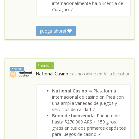
internacionalmente bajo licencia de
Curaçao ✓
¡Juega ahora!
Premium
online
National Casino
casino online en
Villa Escobar
National Casino
⇒ Plataforma
internacional de casino en línea con
una amplia variedad de juegos y
servicios de calidad ✓
Bono de bienvenida
: Paquete de
hasta $270.000 ARS + 150 giros
gratis en tus dos primeros depósitos
para juegos de casino ✓