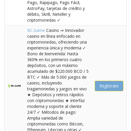
Pago, Rapipago, Pago Fácil,
AstroPay, tarjetas de crédito y
débito, Skrill, Neteller y
criptomonedas ✓
BC.Game
Casino ⇒ Innovador
casino en línea enfocado en
criptomonedas, ofreciendo una
experiencia única y moderna ✓
Bono de bienvenida: Hasta
360% en los primeros cuatro
depósitos, con un máximo
acumulado de $220.000 BCD / 5
BTC ✓ Más de 5.000 juegos de
casino, incluyendo
Regístrate
tragamonedas y juegos en vivo
★ Depósitos y retiros rápidos
con criptomonedas ★ Interfaz
moderna y soporte al cliente
24/7 ✓ Métodos de pago:
Amplia variedad de
criptomonedas como Bitcoin,
Ethereum, Litecoin y otras ✓