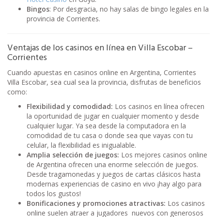
Bingos
: Por desgracia, no hay salas de bingo legales en la
provincia de Corrientes.
Ventajas de los casinos en línea en Villa Escobar –
Corrientes
Cuando apuestas en casinos online en Argentina, Corrientes
Villa Escobar, sea cual sea la provincia, disfrutas de beneficios
como:
Flexibilidad y comodidad:
Los casinos en línea ofrecen
la oportunidad de jugar en cualquier momento y desde
cualquier lugar. Ya sea desde la computadora en la
comodidad de tu casa o donde sea que vayas con tu
celular, la flexibilidad es inigualable.
Amplia selección de juegos:
Los mejores casinos online
de Argentina ofrecen una enorme selección de juegos.
Desde tragamonedas y juegos de cartas clásicos hasta
modernas experiencias de casino en vivo ¡hay algo para
todos los gustos!
Bonificaciones y promociones atractivas:
Los casinos
online suelen atraer a jugadores nuevos con generosos