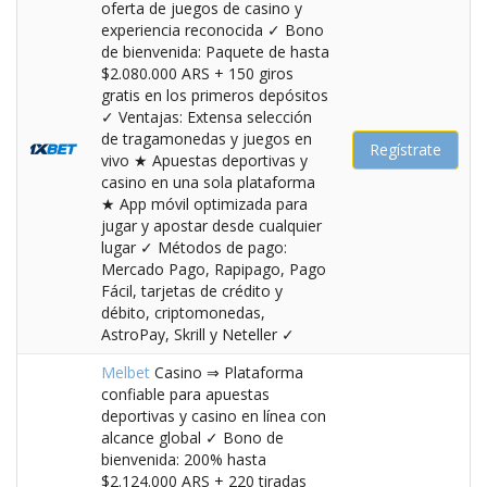
oferta de juegos de casino y
experiencia reconocida ✓ Bono
de bienvenida: Paquete de hasta
$2.080.000 ARS + 150 giros
gratis en los primeros depósitos
✓ Ventajas: Extensa selección
de tragamonedas y juegos en
Regístrate
vivo ★ Apuestas deportivas y
casino en una sola plataforma
★ App móvil optimizada para
jugar y apostar desde cualquier
lugar ✓ Métodos de pago:
Mercado Pago, Rapipago, Pago
Fácil, tarjetas de crédito y
débito, criptomonedas,
AstroPay, Skrill y Neteller ✓
Melbet
Casino ⇒ Plataforma
confiable para apuestas
deportivas y casino en línea con
alcance global ✓ Bono de
bienvenida: 200% hasta
$2.124.000 ARS + 220 tiradas