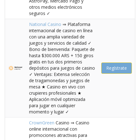
AstroPay, Mercado Pago y
otros medios electrónicos
seguros ✓
National Casino
⇒ Plataforma
internacional de casino en línea
con una amplia variedad de
juegos y servicios de calidad ✓
Bono de bienvenida: Paquete de
hasta $300.000 ARS + 150 giros
gratis en tus dos primeros
depósitos para juegos de casino
Regístrate
✓ Ventajas: Extensa selección
de tragamonedas y juegos de
mesa ★ Casino en vivo con
crupieres profesionales ★
Aplicación móvil optimizada
para jugar en cualquier
momento y lugar ✓
CrownGreen
Casino ⇒ Casino
online internacional con
promociones atractivas para