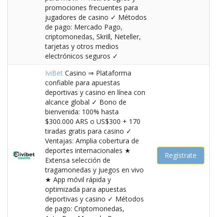
promociones frecuentes para
jugadores de casino ✓ Métodos
de pago: Mercado Pago,
criptomonedas, Skrill, Neteller,
tarjetas y otros medios
electrónicos seguros ✓
IviBet
Casino ⇒ Plataforma
confiable para apuestas
deportivas y casino en línea con
alcance global ✓ Bono de
bienvenida: 100% hasta
$300.000 ARS o US$300 + 170
tiradas gratis para casino ✓
Ventajas: Amplia cobertura de
deportes internacionales ★
Regístrate
Extensa selección de
tragamonedas y juegos en vivo
★ App móvil rápida y
optimizada para apuestas
deportivas y casino ✓ Métodos
de pago: Criptomonedas,