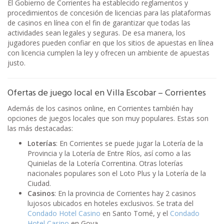
El Gobierno de Corrientes ha establecido reglamentos y
procedimientos de concesión de licencias para las plataformas
de casinos en línea con el fin de garantizar que todas las
actividades sean legales y seguras. De esa manera, los
jugadores pueden confiar en que los sitios de apuestas en línea
con licencia cumplen la ley y ofrecen un ambiente de apuestas
justo.
Ofertas de juego local en Villa Escobar – Corrientes
Además de los casinos online, en Corrientes también hay
opciones de juegos locales que son muy populares. Estas son
las más destacadas:
Loterías
: En Corrientes se puede jugar la Lotería de la
Provincia y la Lotería de Entre Ríos, así como a las
Quinielas de la Lotería Correntina. Otras loterías
nacionales populares son el Loto Plus y la Lotería de la
Ciudad.
Casinos
: En la provincia de Corrientes hay 2 casinos
lujosos ubicados en hoteles exclusivos. Se trata del
Condado Hotel Casino
en Santo Tomé, y el
Condado
Hotel Casino
en Goya.