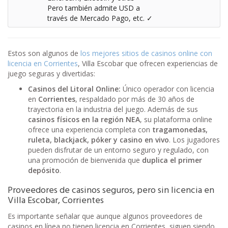
Pero también admite USD a
través de Mercado Pago, etc. ✓
Estos son algunos de
los mejores sitios de casinos online con
licencia en Corrientes
, Villa Escobar que ofrecen experiencias de
juego seguras y divertidas:
Casinos del Litoral Online:
Único operador con licencia
en
Corrientes
, respaldado por más de 30 años de
trayectoria en la industria del juego. Además de sus
casinos físicos en la región NEA
, su plataforma online
ofrece una experiencia completa con
tragamonedas,
ruleta, blackjack, póker y casino en vivo
. Los jugadores
pueden disfrutar de un entorno seguro y regulado, con
una promoción de bienvenida que
duplica el primer
depósito
.
Proveedores de casinos seguros, pero sin licencia en
Villa Escobar, Corrientes
Es importante señalar que aunque algunos proveedores de
casinos en línea no tienen licencia en Corrientes, siguen siendo