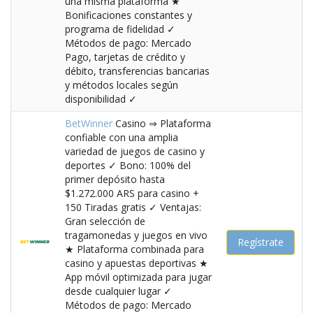
una misma plataforma ★
Bonificaciones constantes y
programa de fidelidad ✓
Métodos de pago: Mercado
Pago, tarjetas de crédito y
débito, transferencias bancarias
y métodos locales según
disponibilidad ✓
BetWinner
Casino ⇒ Plataforma
confiable con una amplia
variedad de juegos de casino y
deportes ✓ Bono: 100% del
primer depósito hasta
$1.272.000 ARS para casino +
150 Tiradas gratis ✓ Ventajas:
Gran selección de
tragamonedas y juegos en vivo
Regístrate
★ Plataforma combinada para
casino y apuestas deportivas ★
App móvil optimizada para jugar
desde cualquier lugar ✓
Métodos de pago: Mercado