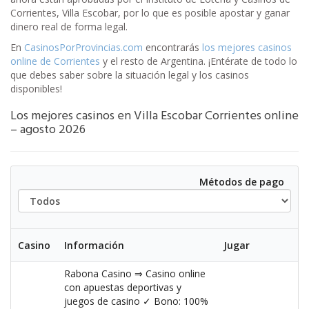
Corrientes, Villa Escobar, por lo que es posible apostar y ganar
dinero real de forma legal.
En
CasinosPorProvincias.com
encontrarás
los mejores casinos
online de Corrientes
y el resto de Argentina. ¡Entérate de todo lo
que debes saber sobre la situación legal y los casinos
disponibles!
Los mejores casinos en Villa Escobar Corrientes online
– agosto 2026
Métodos de pago
Casino
Información
Jugar
Rabona Casino ⇒ Casino online
con apuestas deportivas y
juegos de casino ✓ Bono: 100%