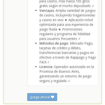
para casino, más hasta 100 giros
gratis según el monto depositado ✓
Ventajas
: Amplia variedad de juegos
de casino, incluyendo tragamonedas
y casino en vivo ★ Aplicación móvil
optimizada para una experiencia de
juego fluida ★ Promociones
regulares y programa de fidelidad
para usuarios frecuentes ✓
Métodos de pago
: Mercado Pago,
tarjetas de crédito y débito,
transferencias bancarias y pagos en
efectivo a través de Rapipago y Pago
Fácil ✓
Licencia
: Operador autorizado en la
Provincia de Buenos Aires,
garantizando un entorno de juego
seguro y regulado ✓
¡Juega ahora!