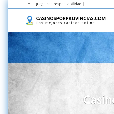
Skip
18+ | Juega con responsabilidad |
to
main
content
Casin