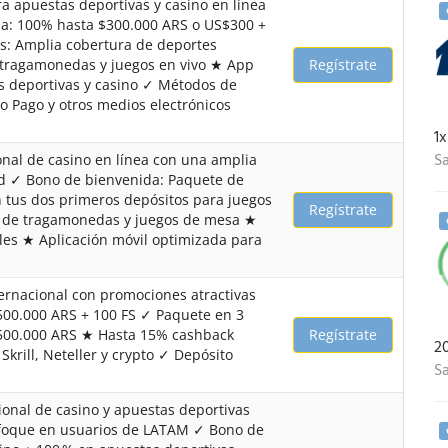
a apuestas deportivas y casino en línea
da: 100% hasta $300.000 ARS o US$300 +
as: Amplia cobertura de deportes
 tragamonedas y juegos en vivo ★ App
Regístrate
s deportivas y casino ✓ Métodos de
 Pago y otros medios electrónicos
1
S
nal de casino en línea con una amplia
dad ✓ Bono de bienvenida: Paquete de
n tus dos primeros depósitos para juegos
Regístrate
ón de tragamonedas y juegos de mesa ★
les ★ Aplicación móvil optimizada para
ernacional con promociones atractivas
500.000 ARS + 100 FS ✓ Paquete en 3
.500.000 ARS ★ Hasta 15% cashback
Regístrate
2
Skrill, Neteller y crypto ✓ Depósito
S
onal de casino y apuestas deportivas
enfoque en usuarios de LATAM ✓ Bono de