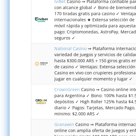
IviBet
Casino ⇒ Plataforma confiable par
con alcance global ✓ Bono de bienveni
170 tiradas gratis para casino ✓ Ventaj
internacionales ★ Extensa selección de
móvil rápida y optimizada para apuesta
pago: Criptomonedas, AstroPay, Mercado
seguros ✓
National Casino
⇒ Plataforma internacio
variedad de juegos y servicios de cali
hasta $300.000 ARS + 150 giros gratis e
de casino ✓ Ventajas: Extensa selecci
Casino en vivo con crupieres profesiona
jugar en cualquier momento y lugar ✓
CrownGreen
Casino ⇒ Casino online int
para Argentina ✓ Bono: 100% hasta $1.
depósitos ✓ High Roller 125% hasta $4
diario ✓ Pagos: Tarjetas, Mercado Pago, 
mínimo: $2.000 ARS ✓
Granawin
Casino ⇒ Plataforma internaci
online con amplia oferta de juegos y 