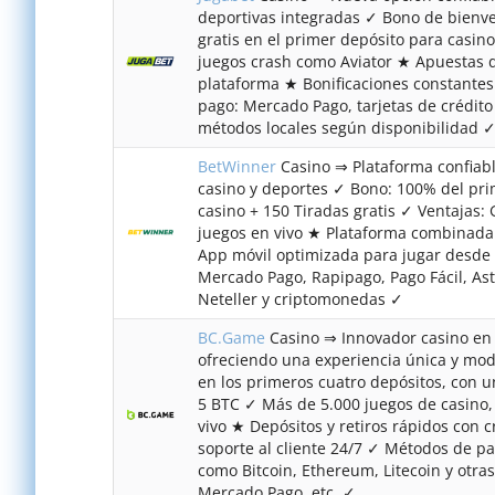
deportivas integradas ✓ Bono de bienve
gratis en el primer depósito para casi
juegos crash como Aviator ★ Apuestas 
plataforma ★ Bonificaciones constante
pago: Mercado Pago, tarjetas de crédito 
métodos locales según disponibilidad 
BetWinner
Casino ⇒ Plataforma confiab
casino y deportes ✓ Bono: 100% del pri
casino + 150 Tiradas gratis ✓ Ventajas:
juegos en vivo ★ Plataforma combinada
App móvil optimizada para jugar desde
Mercado Pago, Rapipago, Pago Fácil, Astro
Neteller y criptomonedas ✓
BC.Game
Casino ⇒ Innovador casino en
ofreciendo una experiencia única y mo
en los primeros cuatro depósitos, con
5 BTC ✓ Más de 5.000 juegos de casino
vivo ★ Depósitos y retiros rápidos con
soporte al cliente 24/7 ✓ Métodos de p
como Bitcoin, Ethereum, Litecoin y otr
Mercado Pago, etc. ✓