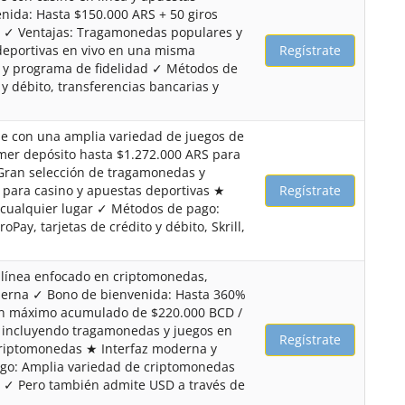
nida: Hasta $150.000 ARS + 50 giros
no ✓ Ventajas: Tragamonedas populares y
deportivas en vivo en una misma
Regístrate
s y programa de fidelidad ✓ Métodos de
y débito, transferencias bancarias y
✓
le con una amplia variedad de juegos de
mer depósito hasta $1.272.000 ARS para
 Gran selección de tragamonedas y
 para casino y apuestas deportivas ★
Regístrate
 cualquier lugar ✓ Métodos de pago:
Pay, tarjetas de crédito y débito, Skrill,
 línea enfocado en criptomonedas,
derna ✓ Bono de bienvenida: Hasta 360%
 un máximo acumulado de $220.000 BCD /
, incluyendo tragamonedas y juegos en
Regístrate
 criptomonedas ★ Interfaz moderna y
ago: Amplia variedad de criptomonedas
as ✓ Pero también admite USD a través de