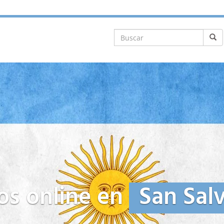
os online en
San Sal