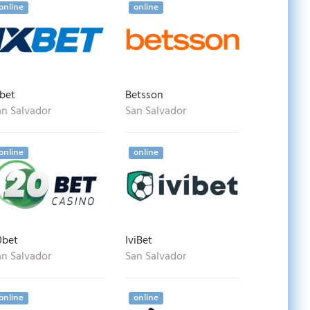
online
online
xbet
Betsson
an Salvador
San Salvador
online
online
0bet
IviBet
an Salvador
San Salvador
online
online