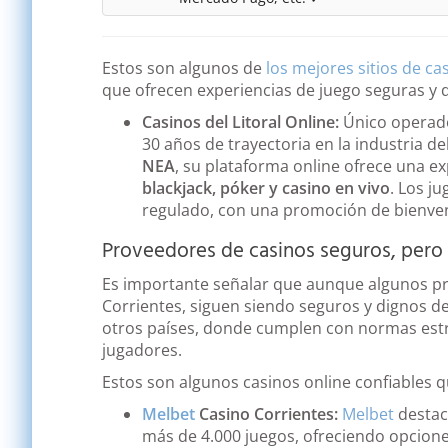
Estos son algunos de
los mejores sitios de ca
que ofrecen experiencias de juego seguras y d
Casinos del Litoral Online:
Único operado
30 años de trayectoria en la industria d
NEA
, su plataforma online ofrece una e
blackjack, póker y casino en vivo
. Los j
regulado, con una promoción de bienve
Proveedores de casinos seguros, pero s
Es importante señalar que aunque algunos pro
Corrientes, siguen siendo seguros y dignos de 
otros países, donde cumplen con normas estri
jugadores.
Estos son algunos casinos online confiables 
Melbet
Casino Corrientes:
Melbet
destac
más de 4.000 juegos, ofreciendo opci