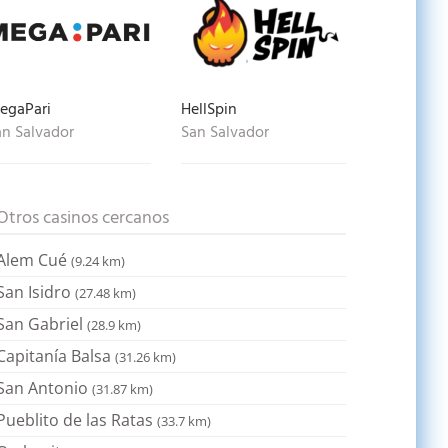
egaPari
HellSpin
an Salvador
San Salvador
Otros casinos cercanos
Alem Cué
(9.24 km)
San Isidro
(27.48 km)
San Gabriel
(28.9 km)
Capitanía Balsa
(31.26 km)
San Antonio
(31.87 km)
Pueblito de las Ratas
(33.7 km)