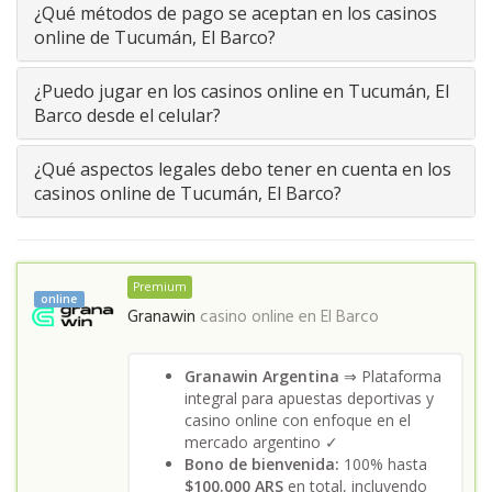
¿Qué métodos de pago se aceptan en los casinos
online de Tucumán, El Barco?
¿Puedo jugar en los casinos online en Tucumán, El
Barco desde el celular?
¿Qué aspectos legales debo tener en cuenta en los
casinos online de Tucumán, El Barco?
Premium
online
Granawin
casino online en
El Barco
Granawin Argentina
⇒ Plataforma
integral para apuestas deportivas y
casino online con enfoque en el
mercado argentino ✓
Bono de bienvenida:
100% hasta
$100.000 ARS
en total, incluyendo