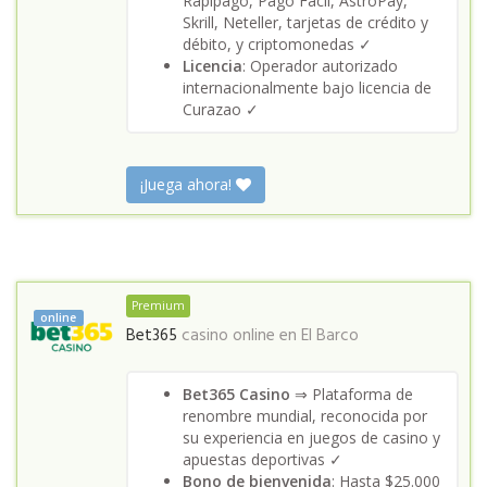
Rapipago, Pago Fácil, AstroPay,
Skrill, Neteller, tarjetas de crédito y
débito, y criptomonedas ✓
Licencia
: Operador autorizado
internacionalmente bajo licencia de
Curazao ✓
¡Juega ahora!
Premium
online
Bet365
casino online en
El Barco
Bet365 Casino
⇒ Plataforma de
renombre mundial, reconocida por
su experiencia en juegos de casino y
apuestas deportivas ✓
Bono de bienvenida
: Hasta $25.000