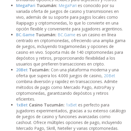
MegaPari
Tucumán:
MegaPari
es conocido por su
variada oferta de juegos de casino y transmisiones en
vivo, además de su soporte para pagos locales como
Rapipago y criptomonedas, lo que lo convierte en una
opción flexible y conveniente para jugadores argentinos.
BC.Game
Tucumán:
BC.Game
es un casino en línea
centrado en criptomonedas, ofreciendo una amplia gama
de juegos, incluyendo tragamonedas y opciones de
casino en vivo. Soporta más de 140 criptomonedas para
depósitos y retiros, proporcionando flexibilidad a los
usuarios que prefieren transacciones en cripto.
20Bet
Tucumán:
Con una plataforma moderna y una
oferta que supera los 4.000 juegos de casino,
20Bet
combina diversión y rapidez en transacciones. Admite
métodos de pago como Mercado Pago, AstroPay y
criptomonedas, garantizando depósitos y retiros
eficientes.
1xBet
Casino Tucumán:
1xBet
es perfecto para
jugadores experimentados, gracias a su extenso catálogo
de juegos de casino y funciones avanzadas como
cashout. Ofrece múltiples opciones de pago, incluyendo
Mercado Pago, Skrill, Neteller y varias criptomonedas.