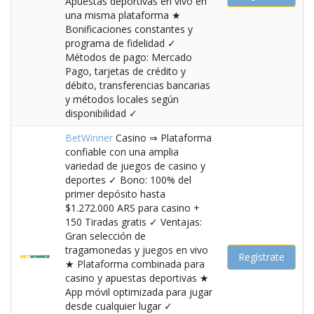
Apuestas deportivas en vivo en
una misma plataforma ★
Bonificaciones constantes y
programa de fidelidad ✓
Métodos de pago: Mercado
Pago, tarjetas de crédito y
débito, transferencias bancarias
y métodos locales según
disponibilidad ✓
BetWinner
Casino ⇒ Plataforma
confiable con una amplia
variedad de juegos de casino y
deportes ✓ Bono: 100% del
primer depósito hasta
$1.272.000 ARS para casino +
150 Tiradas gratis ✓ Ventajas:
Gran selección de
tragamonedas y juegos en vivo
Regístrate
★ Plataforma combinada para
casino y apuestas deportivas ★
App móvil optimizada para jugar
desde cualquier lugar ✓