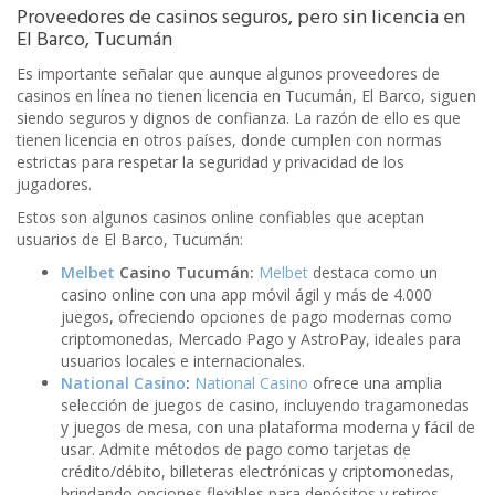
Proveedores de casinos seguros, pero sin licencia en
El Barco, Tucumán
Es importante señalar que aunque algunos proveedores de
casinos en línea no tienen licencia en Tucumán, El Barco, siguen
siendo seguros y dignos de confianza. La razón de ello es que
tienen licencia en otros países, donde cumplen con normas
estrictas para respetar la seguridad y privacidad de los
jugadores.
Estos son algunos casinos online confiables que aceptan
usuarios de El Barco, Tucumán:
Melbet
Casino Tucumán:
Melbet
destaca como un
casino online con una app móvil ágil y más de 4.000
juegos, ofreciendo opciones de pago modernas como
criptomonedas, Mercado Pago y AstroPay, ideales para
usuarios locales e internacionales.
National Casino
:
National Casino
ofrece una amplia
selección de juegos de casino, incluyendo tragamonedas
y juegos de mesa, con una plataforma moderna y fácil de
usar. Admite métodos de pago como tarjetas de
crédito/débito, billeteras electrónicas y criptomonedas,
brindando opciones flexibles para depósitos y retiros.