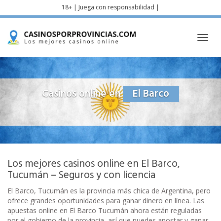
Skip
18+ | Juega con responsabilidad |
to
main
content
Toggl
navig
Casinos online en
El Barco
Los mejores casinos online en El Barco,
Tucumán – Seguros y con licencia
El Barco, Tucumán es la provincia más chica de Argentina, pero
ofrece grandes oportunidades para ganar dinero en línea. Las
apuestas online en El Barco Tucumán ahora están reguladas
por el gobierno de la provincia, así que puedes apostar y ganar