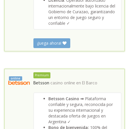
Licencia
: Operador autorizado
internacionalmente bajo licencia del
Gobierno de Curazao, garantizando
un entorno de juego seguro y
confiable ✓
¡Juega ahora!
Premium
online
Betsson
casino online en
El Barco
Betsson Casino ⇒
Plataforma
confiable y segura, reconocida por
su experiencia internacional y
destacada oferta de juegos en
Argentina ✓
Bono de bienvenida:
100% del