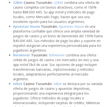
22Bet
Casino Tucumán:
22Bet
combina una oferta de
casino completa con bonos atractivos, como el 100%
hasta $88.000 ARS. Su app móvil y métodos de pago
locales, como Mercado Pago, hacen que sea una
excelente opción para los usuarios argentinos.
Apuestas House
Tucumán:
Apuestas House
es una
plataforma confiable que ofrece una amplia variedad de
juegos de casino y un bono de bienvenida del 150% hasta
$40.000 ARS. Sus métodos de pago locales y soporte en
español aseguran una experiencia personalizada para los
jugadores argentinos.
Betwinner
Tucumán:
Betwinner
combina una oferta
sólida de juegos de casino con mercados en vivo y una
app móvil fácil de usar. Sus opciones de pago incluyen
transferencias bancarias, criptomonedas y métodos
locales, adaptándose perfectamente al mercado
argentino.
Ivibet
Casino Tucumán:
Ivibet
se destaca por su variada
oferta de juegos de casino y apuestas deportivas,
proporcionando una experiencia integral para los
jugadores. Ofrece métodos de pago locales e
internacionales, incluyendo tarjetas de crédito, billeteras