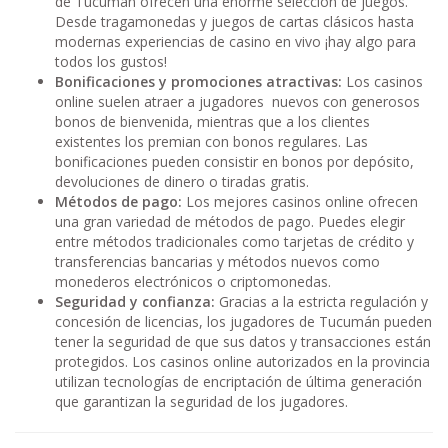
de Tucumán ofrecen una enorme selección de juegos.
Desde tragamonedas y juegos de cartas clásicos hasta
modernas experiencias de casino en vivo ¡hay algo para
todos los gustos!
Bonificaciones y promociones atractivas:
Los casinos
online suelen atraer a jugadores nuevos con generosos
bonos de bienvenida, mientras que a los clientes
existentes los premian con bonos regulares. Las
bonificaciones pueden consistir en bonos por depósito,
devoluciones de dinero o tiradas gratis.
Métodos de pago:
Los mejores casinos online ofrecen
una gran variedad de métodos de pago. Puedes elegir
entre métodos tradicionales como tarjetas de crédito y
transferencias bancarias y métodos nuevos como
monederos electrónicos o criptomonedas.
Seguridad y confianza:
Gracias a la estricta regulación y
concesión de licencias, los jugadores de Tucumán pueden
tener la seguridad de que sus datos y transacciones están
protegidos. Los casinos online autorizados en la provincia
utilizan tecnologías de encriptación de última generación
que garantizan la seguridad de los jugadores.