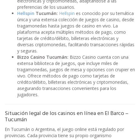
electrónicas y criptomonedas, adaptándose a las
preferencias de los usuarios.
Hellspin
Tucumán:
Hellspin
es conocido por su temática
única y una extensa colección de juegos de casino, desde
tragamonedas hasta juegos de casino en vivo. La
plataforma acepta múltiples métodos de pago, como
tarjetas de crédito/débito, billeteras electrónicas y
diversas criptomonedas, facilitando transacciones rápidas
y seguras.
Bizzo Casino Tucumán:
Bizzo Casino cuenta con una
extensa biblioteca de juegos, que incluye miles de
tragamonedas, juegos de mesa y opciones con crupier en
vivo. Ofrece métodos de pago como tarjetas de
crédito/débito, billeteras electrónicas y criptomonedas,
asegurando transacciones convenientes para los
jugadores.
Situación legal de los casinos en línea en El Barco –
Tucumán
En Tucumán o Argentina, el juego online está regulado por
provincias. Cada provincia tiene su propio organismo