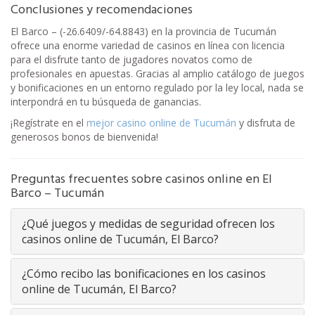
Conclusiones y recomendaciones
El Barco – (-26.6409/-64.8843) en la provincia de Tucumán
ofrece una enorme variedad de casinos en línea con licencia
para el disfrute tanto de jugadores novatos como de
profesionales en apuestas. Gracias al amplio catálogo de juegos
y bonificaciones en un entorno regulado por la ley local, nada se
interpondrá en tu búsqueda de ganancias.
¡Regístrate en el
mejor casino online de Tucumán
y disfruta de
generosos bonos de bienvenida!
Preguntas frecuentes sobre casinos online en El
Barco – Tucumán
¿Qué juegos y medidas de seguridad ofrecen los
casinos online de Tucumán, El Barco?
¿Cómo recibo las bonificaciones en los casinos
online de Tucumán, El Barco?