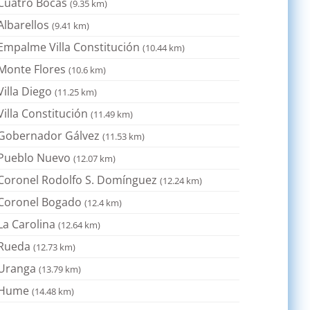
Cuatro Bocas
(9.35 km)
Albarellos
(9.41 km)
Empalme Villa Constitución
(10.44 km)
Monte Flores
(10.6 km)
Villa Diego
(11.25 km)
Villa Constitución
(11.49 km)
Gobernador Gálvez
(11.53 km)
Pueblo Nuevo
(12.07 km)
Coronel Rodolfo S. Domínguez
(12.24 km)
Coronel Bogado
(12.4 km)
La Carolina
(12.64 km)
Rueda
(12.73 km)
Uranga
(13.79 km)
Hume
(14.48 km)