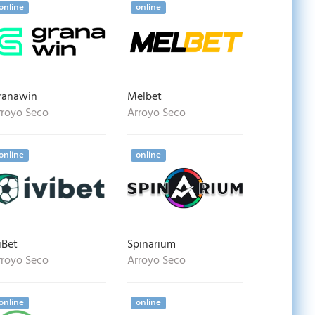
online
online
ranawin
Melbet
rroyo Seco
Arroyo Seco
online
online
iBet
Spinarium
rroyo Seco
Arroyo Seco
online
online