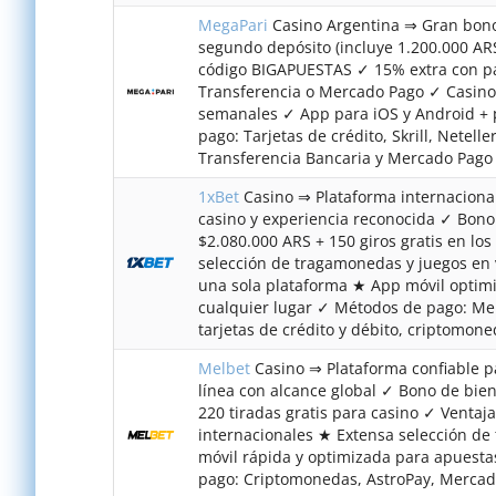
MegaPari
Casino Argentina ⇒ Gran bono
segundo depósito (incluye 1.200.000 ARS
código BIGAPUESTAS ✓ 15% extra con pa
Transferencia o Mercado Pago ✓ Casino
semanales ✓ App para iOS y Android + 
pago: Tarjetas de crédito, Skrill, Netell
Transferencia Bancaria y Mercado Pago
1xBet
Casino ⇒ Plataforma internacional
casino y experiencia reconocida ✓ Bono
$2.080.000 ARS + 150 giros gratis en lo
selección de tragamonedas y juegos en 
una sola plataforma ★ App móvil optimi
cualquier lugar ✓ Métodos de pago: Mer
tarjetas de crédito y débito, criptomoned
Melbet
Casino ⇒ Plataforma confiable p
línea con alcance global ✓ Bono de bie
220 tiradas gratis para casino ✓ Ventaj
internacionales ★ Extensa selección de
móvil rápida y optimizada para apuesta
pago: Criptomonedas, AstroPay, Mercado