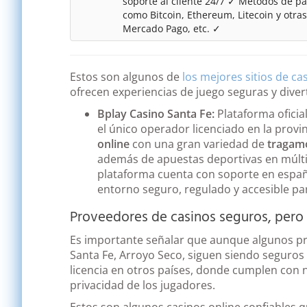
soporte al cliente 24/7 ✓ Métodos de p
como Bitcoin, Ethereum, Litecoin y otr
Mercado Pago, etc. ✓
Estos son algunos de
los mejores sitios de ca
ofrecen experiencias de juego seguras y diver
Bplay Casino Santa Fe:
Plataforma oficia
el único operador licenciado en la prov
online
con una gran variedad de
tragamo
además de apuestas deportivas en múltipl
plataforma cuenta con soporte en españ
entorno seguro, regulado y accesible pa
Proveedores de casinos seguros, pero s
Es importante señalar que aunque algunos pro
Santa Fe, Arroyo Seco, siguen siendo seguros 
licencia en otros países, donde cumplen con n
privacidad de los jugadores.