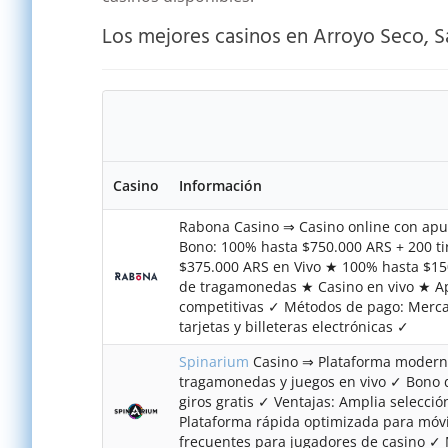
Los mejores casinos en Arroyo Seco, S
Casino
Información
Rabona Casino ⇒ Casino online con apue
Bono: 100% hasta $750.000 ARS + 200 ti
$375.000 ARS en Vivo ★ 100% hasta $15
de tragamonedas ★ Casino en vivo ★ Ap
competitivas ✓ Métodos de pago: Merca
tarjetas y billeteras electrónicas ✓
Spinarium
Casino ⇒ Plataforma moderna
tragamonedas y juegos en vivo ✓ Bono d
giros gratis ✓ Ventajas: Amplia selecci
Plataforma rápida optimizada para móvi
frecuentes para jugadores de casino ✓