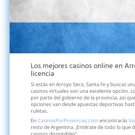
Los mejores casinos online en Ar
licencia
Si estás en Arroyo Seco, Santa Fe y buscas un
casinos virtuales son una excelente opción. Lo
por parte del gobierno de la provincia, así qu
opciones van desde apuestas deportivas hast
ruletas.
En
CasinosPorProvincias.com
encontrarás
los
resto de Argentina. ¡Entérate de todo lo que d
casinos disponibles!