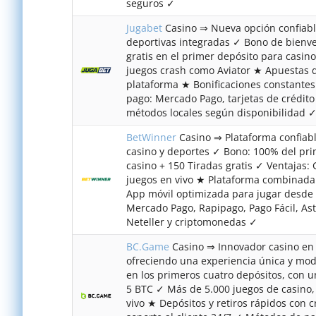
seguros ✓
Jugabet
Casino ⇒ Nueva opción confiable
deportivas integradas ✓ Bono de bienve
gratis en el primer depósito para casi
juegos crash como Aviator ★ Apuestas 
plataforma ★ Bonificaciones constante
pago: Mercado Pago, tarjetas de crédito 
métodos locales según disponibilidad 
BetWinner
Casino ⇒ Plataforma confiab
casino y deportes ✓ Bono: 100% del pri
casino + 150 Tiradas gratis ✓ Ventajas:
juegos en vivo ★ Plataforma combinada
App móvil optimizada para jugar desde
Mercado Pago, Rapipago, Pago Fácil, Astro
Neteller y criptomonedas ✓
BC.Game
Casino ⇒ Innovador casino en
ofreciendo una experiencia única y mo
en los primeros cuatro depósitos, con
5 BTC ✓ Más de 5.000 juegos de casino
vivo ★ Depósitos y retiros rápidos con