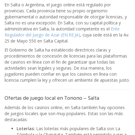
En Salta o Argentina, el juego online está regulado por
provincias. Cada provincia tiene su propio organismo
gubernamental o autoridad responsable de otorgar licencias, y
Salta no es una excepción. En Salta, con su capital política y
administrativa en Salta, la autoridad competente es el
Ente
Regulador del Juego de Azar (EN.RE.JA)
, cuya sede está en la Av.
25 de Mayo 550 en Salta Capital.
El Gobierno de Salta ha establecido directrices claras y
procedimientos de concesión de licencias para las plataformas
de casinos en línea con el fin de garantizar que todas las
actividades sean legales y seguras. De esa manera, los
jugadores pueden confiar en que los casinos en línea con
licencia cumplen la ley y ofrecen un ambiente de apuestas justo.
Ofertas de juego local en Tonono – Salta
Además de los casinos online, en Salta también hay opciones
de juegos locales que son muy populares. Estas son las más
destacadas:
Loterías:
Las loterías más populares de Salta son La
Tómbola y la Changuita. También está permitido jugar a