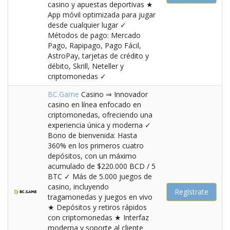
casino y apuestas deportivas ★
App móvil optimizada para jugar
desde cualquier lugar ✓
Métodos de pago: Mercado
Pago, Rapipago, Pago Fácil,
AstroPay, tarjetas de crédito y
débito, Skrill, Neteller y
criptomonedas ✓
BC.Game
Casino ⇒ Innovador
casino en línea enfocado en
criptomonedas, ofreciendo una
experiencia única y moderna ✓
Bono de bienvenida: Hasta
360% en los primeros cuatro
depósitos, con un máximo
acumulado de $220.000 BCD / 5
BTC ✓ Más de 5.000 juegos de
casino, incluyendo
Regístrate
tragamonedas y juegos en vivo
★ Depósitos y retiros rápidos
con criptomonedas ★ Interfaz
moderna y soporte al cliente