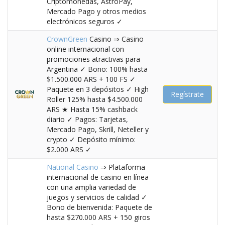
Criptomonedas, AstroPay,
Mercado Pago y otros medios
electrónicos seguros ✓
CrownGreen
Casino ⇒ Casino
online internacional con
promociones atractivas para
Argentina ✓ Bono: 100% hasta
$1.500.000 ARS + 100 FS ✓
Paquete en 3 depósitos ✓ High
Regístrate
Roller 125% hasta $4.500.000
ARS ★ Hasta 15% cashback
diario ✓ Pagos: Tarjetas,
Mercado Pago, Skrill, Neteller y
crypto ✓ Depósito mínimo:
$2.000 ARS ✓
National Casino
⇒ Plataforma
internacional de casino en línea
con una amplia variedad de
juegos y servicios de calidad ✓
Bono de bienvenida: Paquete de
hasta $270.000 ARS + 150 giros