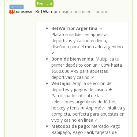
Premium
online
BetWarrior
casino online en
Tonono
BetWarrior Argentina
⇒
Plataforma líder en apuestas
deportivas y casino en línea,
diseñada para el mercado argentino
✓
Bono de bienvenida
: Multiplica tu
primer depósito con un 100% hasta
$500.000 ARS para apuestas
deportivas y casino ✓
Ventajas
: Amplia selección de
deportes y juegos de casino ★
Patrocinador oficial de las
selecciones argentinas de fútbol,
hockey y tenis ★ App móvil intuitiva y
completa, perfecta para apuestas en
vivo y casino en línea ✓
Métodos de pago
: Mercado Pago,
Rapipago, Pago Fácil, tarjetas de