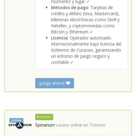
momento y lugar ✓
Métodos de pago
: Tarjetas de
crédito y débito (Visa, Mastercard),
billeteras electrónicas como Skrill y
Neteller, y criptomonedas como
Bitcoin y Ethereum ✓
Licencia
: Operador autorizado
internacionalmente bajo licencia del
Gobierno de Curazao, garantizando
un entorno de juego seguro y
confiable ✓
¡Juega ahora!
Premium
online
Spinarium
casino online en
Tonono