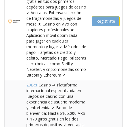
gratis en tus dos primeros
depósitos para juegos de casino
✓ Ventajas: Extensa selección
de tragamonedas y juegos de
Regístrate
mesa ★ Casino en vivo con
crupieres profesionales ★
Aplicación móvil optimizada
para jugar en cualquier
momento y lugar ✓ Métodos de
pago: Tarjetas de crédito y
débito, Mercado Pago, billeteras
electrónicas como Skrill y
Neteller, y criptomonedas como
Bitcoin y Ethereum ✓
20Bet
Casino ⇒ Plataforma
internacional especializada en
juegos de casino con una
experiencia de usuario moderna
y entretenida ✓ Bono de
bienvenida: Hasta $105.000 ARS
+ 170 giros gratis en los dos
primeros depósitos ✓ Ventajas: