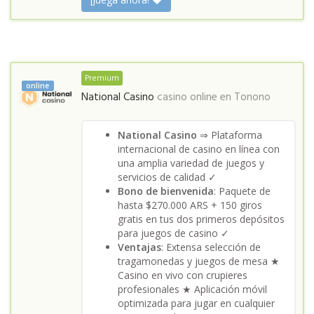
Premium
online
National Casino
casino online en
Tonono
National Casino
⇒ Plataforma
internacional de casino en línea con
una amplia variedad de juegos y
servicios de calidad ✓
Bono de bienvenida
: Paquete de
hasta $270.000 ARS + 150 giros
gratis en tus dos primeros depósitos
para juegos de casino ✓
Ventajas
: Extensa selección de
tragamonedas y juegos de mesa ★
Casino en vivo con crupieres
profesionales ★ Aplicación móvil
optimizada para jugar en cualquier