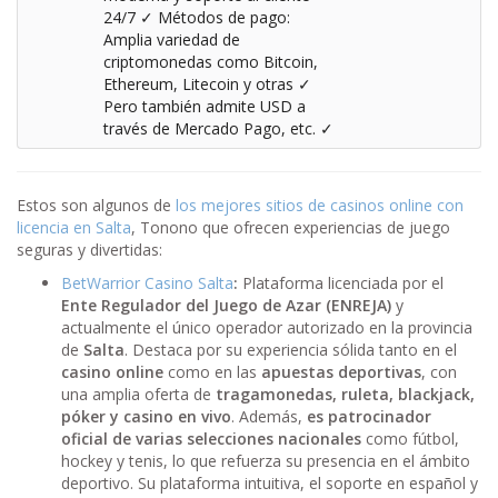
24/7 ✓ Métodos de pago:
Amplia variedad de
criptomonedas como Bitcoin,
Ethereum, Litecoin y otras ✓
Pero también admite USD a
través de Mercado Pago, etc. ✓
Estos son algunos de
los mejores sitios de casinos online con
licencia en Salta
, Tonono que ofrecen experiencias de juego
seguras y divertidas:
BetWarrior Casino Salta
:
Plataforma licenciada por el
Ente Regulador del Juego de Azar (ENREJA)
y
actualmente el único operador autorizado en la provincia
de
Salta
. Destaca por su experiencia sólida tanto en el
casino online
como en las
apuestas deportivas
, con
una amplia oferta de
tragamonedas, ruleta, blackjack,
póker y casino en vivo
. Además,
es patrocinador
oficial de varias selecciones nacionales
como fútbol,
hockey y tenis, lo que refuerza su presencia en el ámbito
deportivo. Su plataforma intuitiva, el soporte en español y