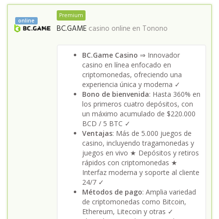
Premium
online
BC.GAME
casino online en
Tonono
BC.Game Casino
⇒ Innovador
casino en línea enfocado en
criptomonedas, ofreciendo una
experiencia única y moderna ✓
Bono de bienvenida
: Hasta 360% en
los primeros cuatro depósitos, con
un máximo acumulado de $220.000
BCD / 5 BTC ✓
Ventajas
: Más de 5.000 juegos de
casino, incluyendo tragamonedas y
juegos en vivo ★ Depósitos y retiros
rápidos con criptomonedas ★
Interfaz moderna y soporte al cliente
24/7 ✓
Métodos de pago
: Amplia variedad
de criptomonedas como Bitcoin,
Ethereum, Litecoin y otras ✓