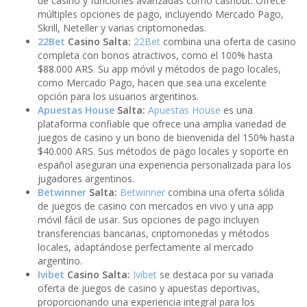
de casino y funciones avanzadas como cashout. Ofrece
múltiples opciones de pago, incluyendo Mercado Pago,
Skrill, Neteller y varias criptomonedas.
22Bet
Casino Salta:
22Bet
combina una oferta de casino
completa con bonos atractivos, como el 100% hasta
$88.000 ARS. Su app móvil y métodos de pago locales,
como Mercado Pago, hacen que sea una excelente
opción para los usuarios argentinos.
Apuestas House
Salta:
Apuestas House
es una
plataforma confiable que ofrece una amplia variedad de
juegos de casino y un bono de bienvenida del 150% hasta
$40.000 ARS. Sus métodos de pago locales y soporte en
español aseguran una experiencia personalizada para los
jugadores argentinos.
Betwinner
Salta:
Betwinner
combina una oferta sólida
de juegos de casino con mercados en vivo y una app
móvil fácil de usar. Sus opciones de pago incluyen
transferencias bancarias, criptomonedas y métodos
locales, adaptándose perfectamente al mercado
argentino.
Ivibet
Casino Salta:
Ivibet
se destaca por su variada
oferta de juegos de casino y apuestas deportivas,
proporcionando una experiencia integral para los