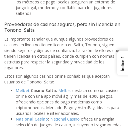
los métodos de pago locales aseguran un entorno de
juego legal, moderno y confiable para los jugadores
salteños.
Proveedores de casinos seguros, pero sin licencia en
Tonono, Salta
Es importante señalar que aunque algunos proveedores de
casinos en línea no tienen licencia en Salta, Tonono, siguen
siendo seguros y dignos de confianza. La razón de ello es que
←
tienen licencia en otros países, donde cumplen con normas
estrictas para respetar la seguridad y privacidad de los
Índice
jugadores.
Estos son algunos casinos online confiables que aceptan
usuarios de Tonono, Salta:
Melbet
Casino Salta:
Melbet
destaca como un casino
online con una app móvil ágil y más de 4.000 juegos,
ofreciendo opciones de pago modernas como
criptomonedas, Mercado Pago y AstroPay, ideales para
usuarios locales e internacionales.
National Casino
:
National Casino
ofrece una amplia
selección de juegos de casino, incluyendo tragamonedas