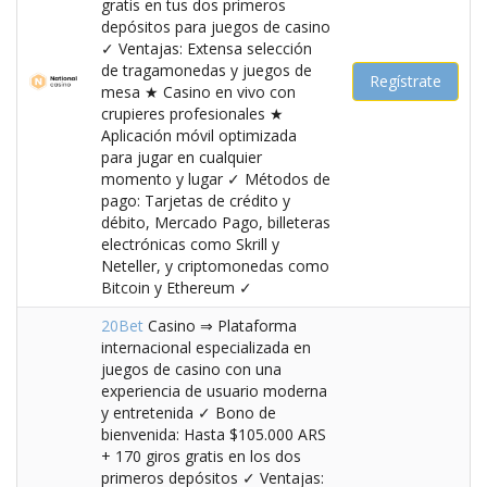
gratis en tus dos primeros
depósitos para juegos de casino
✓ Ventajas: Extensa selección
de tragamonedas y juegos de
Regístrate
mesa ★ Casino en vivo con
crupieres profesionales ★
Aplicación móvil optimizada
para jugar en cualquier
momento y lugar ✓ Métodos de
pago: Tarjetas de crédito y
débito, Mercado Pago, billeteras
electrónicas como Skrill y
Neteller, y criptomonedas como
Bitcoin y Ethereum ✓
20Bet
Casino ⇒ Plataforma
internacional especializada en
juegos de casino con una
experiencia de usuario moderna
y entretenida ✓ Bono de
bienvenida: Hasta $105.000 ARS
+ 170 giros gratis en los dos
primeros depósitos ✓ Ventajas: