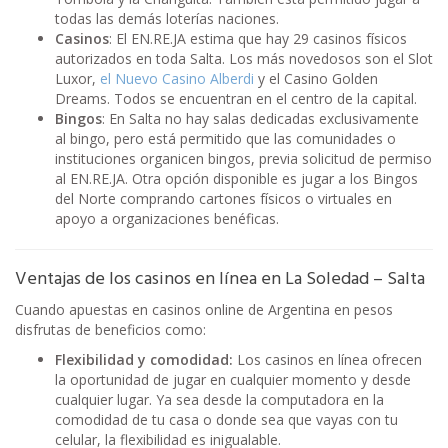
todas las demás loterías naciones.
Casinos
: El EN.RE.JA estima que hay 29 casinos físicos
autorizados en toda Salta. Los más novedosos son el Slot
Luxor,
el Nuevo Casino Alberdi
y el Casino Golden
Dreams. Todos se encuentran en el centro de la capital.
Bingos
: En Salta no hay salas dedicadas exclusivamente
al bingo, pero está permitido que las comunidades o
instituciones organicen bingos, previa solicitud de permiso
al EN.RE.JA. Otra opción disponible es jugar a los Bingos
del Norte comprando cartones físicos o virtuales en
apoyo a organizaciones benéficas.
Ventajas de los casinos en línea en La Soledad – Salta
Cuando apuestas en casinos online de Argentina en pesos
disfrutas de beneficios como:
Flexibilidad y comodidad:
Los casinos en línea ofrecen
la oportunidad de jugar en cualquier momento y desde
cualquier lugar. Ya sea desde la computadora en la
comodidad de tu casa o donde sea que vayas con tu
celular, la flexibilidad es inigualable.