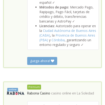
español ✓
Métodos de pago:
Mercado Pago,
Rapipago, Pago Fácil, tarjetas de
crédito y débito, transferencias
bancarias y AstroPay ✓
Licencias:
Autorizado para operar en
la
Ciudad Autónoma de Buenos Aires
(CABA)
, la
Provincia de Buenos Aires
(PBA)
y
Córdoba
, garantizando un
entorno regulado y seguro ✓
¡Juega ahora!
Premium
online
Rabona Casino
casino online en
La Soledad