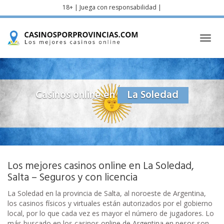
Skip
18+ | Juega con responsabilidad |
to
main
content
Toggl
navig
Casinos online en
La Soledad
Los mejores casinos online en La Soledad,
Salta – Seguros y con licencia
La Soledad en la provincia de Salta, al noroeste de Argentina,
los casinos físicos y virtuales están autorizados por el gobierno
local, por lo que cada vez es mayor el número de jugadores. Lo
más buscado en los casinos online de Argentina en pesos son