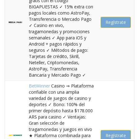
gratis con el código
BIGAPUESTAS ✓ 15% extra con
pagos locales como AstroPay,
Transferencia o Mercado Pago
Regístrate
✓ Casino en vivo,
tragamonedas y promociones
semanales ✓ App para iOS y
Android + pagos rápidos y
seguros ✓ Métodos de pago:
Tarjetas de crédito, Skrill,
Neteller, Criptomonedas,
AstroPay, Transferencia
Bancaria y Mercado Pago ✓
BetWinner
Casino ⇒ Plataforma
confiable con una amplia
variedad de juegos de casino y
deportes ✓ Bono: 100% del
primer depósito hasta $178.000
ARS para casino ✓ Ventajas:
Gran selección de
tragamonedas y juegos en vivo
★ Plataforma combinada para
Regístrate