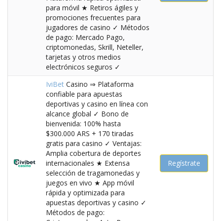
para móvil ★ Retiros ágiles y
promociones frecuentes para
jugadores de casino ✓ Métodos
de pago: Mercado Pago,
criptomonedas, Skrill, Neteller,
tarjetas y otros medios
electrónicos seguros ✓
IviBet
Casino ⇒ Plataforma
confiable para apuestas
deportivas y casino en línea con
alcance global ✓ Bono de
bienvenida: 100% hasta
$300.000 ARS + 170 tiradas
gratis para casino ✓ Ventajas:
Amplia cobertura de deportes
internacionales ★ Extensa
Regístrate
selección de tragamonedas y
juegos en vivo ★ App móvil
rápida y optimizada para
apuestas deportivas y casino ✓
Métodos de pago: