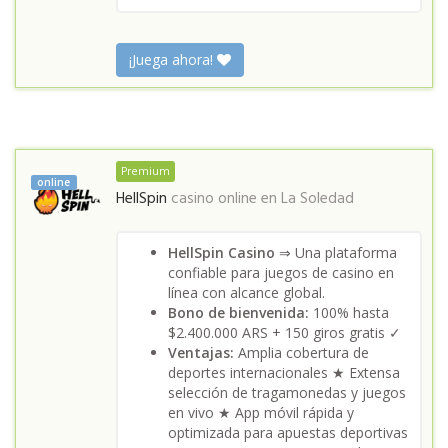
¡Juega ahora!
Premium
online
HellSpin
casino online en
La Soledad
HellSpin Casino
⇒ Una plataforma
confiable para juegos de casino en
línea con alcance global.
Bono de bienvenida:
100% hasta
$2.400.000 ARS + 150 giros gratis ✓
Ventajas:
Amplia cobertura de
deportes internacionales ★ Extensa
selección de tragamonedas y juegos
en vivo ★ App móvil rápida y
optimizada para apuestas deportivas