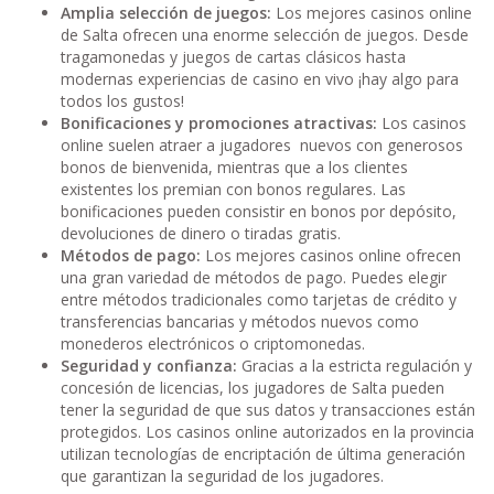
Amplia selección de juegos:
Los mejores casinos online
de Salta ofrecen una enorme selección de juegos. Desde
tragamonedas y juegos de cartas clásicos hasta
modernas experiencias de casino en vivo ¡hay algo para
todos los gustos!
Bonificaciones y promociones atractivas:
Los casinos
online suelen atraer a jugadores nuevos con generosos
bonos de bienvenida, mientras que a los clientes
existentes los premian con bonos regulares. Las
bonificaciones pueden consistir en bonos por depósito,
devoluciones de dinero o tiradas gratis.
Métodos de pago:
Los mejores casinos online ofrecen
una gran variedad de métodos de pago. Puedes elegir
entre métodos tradicionales como tarjetas de crédito y
transferencias bancarias y métodos nuevos como
monederos electrónicos o criptomonedas.
Seguridad y confianza:
Gracias a la estricta regulación y
concesión de licencias, los jugadores de Salta pueden
tener la seguridad de que sus datos y transacciones están
protegidos. Los casinos online autorizados en la provincia
utilizan tecnologías de encriptación de última generación
que garantizan la seguridad de los jugadores.