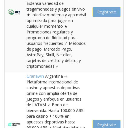
Extensa variedad de
tragamonedas y juegos en vivo
Regístrate
★ Interfaz moderna y app móvil
optimizada para jugar en
cualquier momento ★
Promociones regulares y
programa de fidelidad para
usuarios frecuentes ✓ Métodos
de pago: Mercado Pago,
AstroPay, Skrill, Neteller,
tarjetas de crédito y débito, y
criptomonedas ✓
Granawin
Argentina ⇒
Plataforma internacional de
casino y apuestas deportivas
online con amplia oferta de
juegos y enfoque en usuarios
de LATAM ✓ Bono de
bienvenida: Hasta 100.000 ARS
para casino + 100 % en
apuestas deportivas hasta
Regístrate
90.000 ARS ✓ Ventajas: Más de