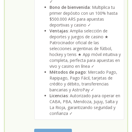
✓
Bono de bienvenida
: Multiplica tu
primer depósito con un 100% hasta
$500.000 ARS para apuestas
deportivas y casino ✓
Ventajas
: Amplia selección de
deportes y juegos de casino ★
Patrocinador oficial de las
selecciones argentinas de fútbol,
hockey y tenis ★ App móvil intuitiva y
completa, perfecta para apuestas en
vivo y casino en línea ✓
Métodos de pago
: Mercado Pago,
Rapipago, Pago Fácil, tarjetas de
crédito y débito, transferencias
bancarias y AstroPay ✓
Licencias
: Autorizado para operar en
CABA, PBA, Mendoza, Jujuy, Salta y
La Rioja, garantizando seguridad y
confianza ✓