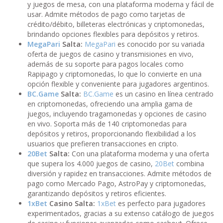
y juegos de mesa, con una plataforma moderna y fácil de
usar. Admite métodos de pago como tarjetas de
crédito/débito, billeteras electrónicas y criptomonedas,
brindando opciones flexibles para depósitos y retiros.
MegaPari
Salta:
MegaPari
es conocido por su variada
oferta de juegos de casino y transmisiones en vivo,
además de su soporte para pagos locales como
Rapipago y criptomonedas, lo que lo convierte en una
opción flexible y conveniente para jugadores argentinos.
BC.Game
Salta:
BC.Game
es un casino en línea centrado
en criptomonedas, ofreciendo una amplia gama de
juegos, incluyendo tragamonedas y opciones de casino
en vivo. Soporta más de 140 criptomonedas para
depósitos y retiros, proporcionando flexibilidad a los
usuarios que prefieren transacciones en cripto.
20Bet
Salta:
Con una plataforma moderna y una oferta
que supera los 4.000 juegos de casino,
20Bet
combina
diversión y rapidez en transacciones. Admite métodos de
pago como Mercado Pago, AstroPay y criptomonedas,
garantizando depósitos y retiros eficientes.
1xBet
Casino Salta:
1xBet
es perfecto para jugadores
experimentados, gracias a su extenso catálogo de juegos