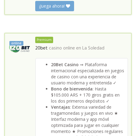
¡Juega ahora!
Premium
online
20bet
casino online en
La Soledad
20Bet Casino
⇒ Plataforma
internacional especializada en juegos
de casino con una experiencia de
usuario moderna y entretenida ✓
Bono de bienvenida
: Hasta
$105.000 ARS + 170 giros gratis en
los dos primeros depósitos ✓
Ventajas
: Extensa variedad de
tragamonedas y juegos en vivo ★
Interfaz moderna y app móvil
optimizada para jugar en cualquier
momento ★ Promociones regulares