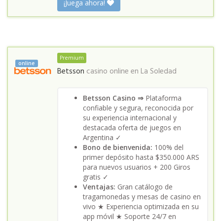
¡Juega ahora!
Premium
online
Betsson
casino online en
La Soledad
Betsson Casino ⇒
Plataforma
confiable y segura, reconocida por
su experiencia internacional y
destacada oferta de juegos en
Argentina ✓
Bono de bienvenida:
100% del
primer depósito hasta $350.000 ARS
para nuevos usuarios + 200 Giros
gratis ✓
Ventajas:
Gran catálogo de
tragamonedas y mesas de casino en
vivo ★ Experiencia optimizada en su
app móvil ★ Soporte 24/7 en