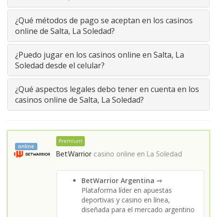
¿Qué métodos de pago se aceptan en los casinos
online de Salta, La Soledad?
¿Puedo jugar en los casinos online en Salta, La
Soledad desde el celular?
¿Qué aspectos legales debo tener en cuenta en los
casinos online de Salta, La Soledad?
Premium
online
BetWarrior
casino online en
La Soledad
BetWarrior Argentina
⇒
Plataforma líder en apuestas
deportivas y casino en línea,
diseñada para el mercado argentino