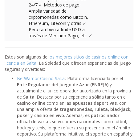
24/7 ✓ Métodos de pago:
Amplia variedad de
criptomonedas como Bitcoin,
Ethereum, Litecoin y otras ✓
Pero también admite USD a
través de Mercado Pago, etc. ✓
Estos son algunos de
los mejores sitios de casinos online con
licencia en Salta
, La Soledad que ofrecen experiencias de juego
seguras y divertidas:
BetWarrior Casino Salta
:
Plataforma licenciada por el
Ente Regulador del Juego de Azar (ENREJA)
y
actualmente el único operador autorizado en la provincia
de
Salta
. Destaca por su experiencia sólida tanto en el
casino online
como en las
apuestas deportivas
, con
una amplia oferta de
tragamonedas, ruleta, blackjack,
póker y casino en vivo
. Además,
es patrocinador
oficial de varias selecciones nacionales
como fútbol,
hockey y tenis, lo que refuerza su presencia en el ámbito
deportivo. Su plataforma intuitiva, el soporte en español y