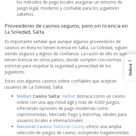
los métodos de pago locales aseguran un entorno de
juego legal, moderno y confiable para los jugadores
salteños.
Proveedores de casinos seguros, pero sin licencia en
La Soledad, Salta
Es importante señalar que aunque algunos proveedores de
casinos en línea no tienen licencia en Salta, La Soledad, siguen
siendo seguros y dignos de confianza. La razón de ello es que
←
tienen licencia en otros países, donde cumplen con normas
estrictas para respetar la seguridad y privacidad de los
Índice
jugadores.
Estos son algunos casinos online confiables que aceptan
usuarios de La Soledad, Salta:
Melbet
Casino Salta:
Melbet
destaca como un casino
online con una app móvil ágil y más de 4.000 juegos,
ofreciendo opciones de pago modernas como
criptomonedas, Mercado Pago y AstroPay, ideales para
usuarios locales e internacionales.
National Casino
:
National Casino
ofrece una amplia
selección de juegos de casino, incluyendo tragamonedas