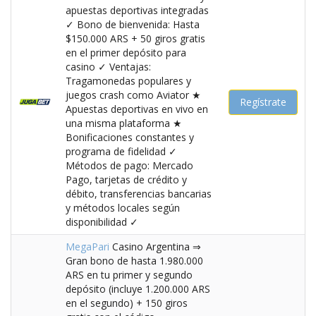
apuestas deportivas integradas
✓ Bono de bienvenida: Hasta
$150.000 ARS + 50 giros gratis
en el primer depósito para
casino ✓ Ventajas:
Tragamonedas populares y
juegos crash como Aviator ★
Regístrate
Apuestas deportivas en vivo en
una misma plataforma ★
Bonificaciones constantes y
programa de fidelidad ✓
Métodos de pago: Mercado
Pago, tarjetas de crédito y
débito, transferencias bancarias
y métodos locales según
disponibilidad ✓
MegaPari
Casino Argentina ⇒
Gran bono de hasta 1.980.000
ARS en tu primer y segundo
depósito (incluye 1.200.000 ARS
en el segundo) + 150 giros