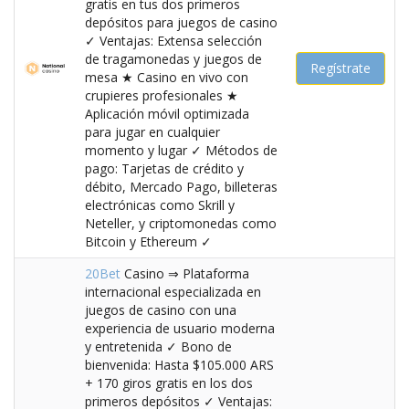
gratis en tus dos primeros
depósitos para juegos de casino
✓ Ventajas: Extensa selección
de tragamonedas y juegos de
Regístrate
mesa ★ Casino en vivo con
crupieres profesionales ★
Aplicación móvil optimizada
para jugar en cualquier
momento y lugar ✓ Métodos de
pago: Tarjetas de crédito y
débito, Mercado Pago, billeteras
electrónicas como Skrill y
Neteller, y criptomonedas como
Bitcoin y Ethereum ✓
20Bet
Casino ⇒ Plataforma
internacional especializada en
juegos de casino con una
experiencia de usuario moderna
y entretenida ✓ Bono de
bienvenida: Hasta $105.000 ARS
+ 170 giros gratis en los dos
primeros depósitos ✓ Ventajas: