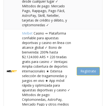
desde cualquier lugar ✓
Métodos de pago: Mercado
Pago, Rapipago, Pago Fácil,
AstroPay, Skrill, Neteller,
tarjetas de crédito y débito, y
criptomonedas ✓
Melbet
Casino ⇒ Plataforma
confiable para apuestas
deportivas y casino en línea con
alcance global ✓ Bono de
bienvenida: 200% hasta
$2.124.000 ARS + 220 tiradas
gratis para casino ✓ Ventajas:
Amplia cobertura de deportes
internacionales ★ Extensa
Regístrate
selección de tragamonedas y
juegos en vivo ★ App móvil
rápida y optimizada para
apuestas deportivas y casino ✓
Métodos de pago:
Criptomonedas, AstroPay,
Mercado Pago y otros medios