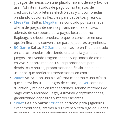
y juegos de mesa, con una plataforma moderna y fácil de
usar. Admite métodos de pago como tarjetas de
crédito/débito, billeteras electrónicas y criptomonedas,
brindando opciones flexibles para depósitos y retiros.
MegaPari
Salta:
MegaPari
es conocido por su variada
oferta de juegos de casino y transmisiones en vivo,
además de su soporte para pagos locales como
Rapipago y criptomonedas, lo que lo convierte en una
opción flexible y conveniente para jugadores argentinos.
BC.Game
Salta:
BC.Game
es un casino en línea centrado
en criptomonedas, ofreciendo una amplia gama de
juegos, incluyendo tragamonedas y opciones de casino
en vivo. Soporta más de 140 criptomonedas para
depósitos y retiros, proporcionando flexibilidad a los
usuarios que prefieren transacciones en cripto.
20Bet
Salta:
Con una plataforma moderna y una oferta
que supera los 4.000 juegos de casino,
20Bet
combina
diversión y rapidez en transacciones. Admite métodos de
pago como Mercado Pago, AstroPay y criptomonedas,
garantizando depósitos y retiros eficientes.
1xBet
Casino Salta:
1xBet
es perfecto para jugadores
experimentados, gracias a su extenso catálogo de juegos