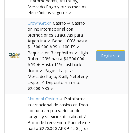
Criptomonedas, AstroPay,
Mercado Pago y otros medios
electrónicos seguros ✓
CrownGreen
Casino ⇒ Casino
online internacional con
promociones atractivas para
Argentina ✓ Bono: 100% hasta
$1.500.000 ARS + 100 FS ✓
Paquete en 3 depósitos ✓ High
Regístrate
Roller 125% hasta $4.500.000
ARS ★ Hasta 15% cashback
diario ✓ Pagos: Tarjetas,
Mercado Pago, Skrill, Neteller y
crypto ✓ Depósito mínimo:
$2.000 ARS ✓
National Casino
⇒ Plataforma
internacional de casino en línea
con una amplia variedad de
juegos y servicios de calidad ✓
Bono de bienvenida: Paquete de
hasta $270.000 ARS + 150 giros