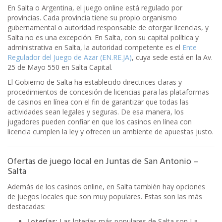
En Salta o Argentina, el juego online está regulado por
provincias. Cada provincia tiene su propio organismo
gubernamental o autoridad responsable de otorgar licencias, y
Salta no es una excepción. En Salta, con su capital política y
administrativa en Salta, la autoridad competente es el
Ente
Regulador del Juego de Azar (EN.RE.JA)
, cuya sede está en la Av.
25 de Mayo 550 en Salta Capital.
El Gobierno de Salta ha establecido directrices claras y
procedimientos de concesión de licencias para las plataformas
de casinos en línea con el fin de garantizar que todas las
actividades sean legales y seguras. De esa manera, los
jugadores pueden confiar en que los casinos en línea con
licencia cumplen la ley y ofrecen un ambiente de apuestas justo.
Ofertas de juego local en Juntas de San Antonio –
Salta
Además de los casinos online, en Salta también hay opciones
de juegos locales que son muy populares. Estas son las más
destacadas:
Loterías:
Las loterías más populares de Salta son La