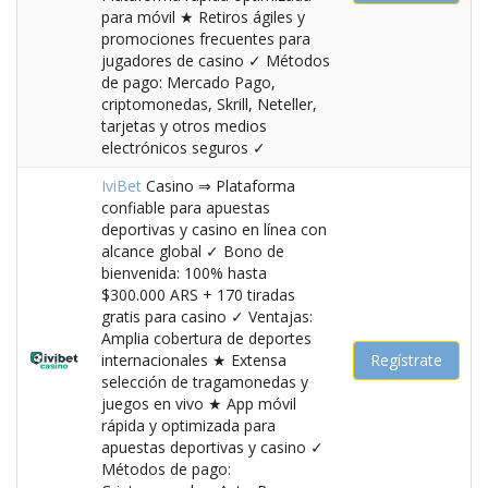
para móvil ★ Retiros ágiles y
promociones frecuentes para
jugadores de casino ✓ Métodos
de pago: Mercado Pago,
criptomonedas, Skrill, Neteller,
tarjetas y otros medios
electrónicos seguros ✓
IviBet
Casino ⇒ Plataforma
confiable para apuestas
deportivas y casino en línea con
alcance global ✓ Bono de
bienvenida: 100% hasta
$300.000 ARS + 170 tiradas
gratis para casino ✓ Ventajas:
Amplia cobertura de deportes
internacionales ★ Extensa
Regístrate
selección de tragamonedas y
juegos en vivo ★ App móvil
rápida y optimizada para
apuestas deportivas y casino ✓
Métodos de pago: