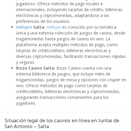
jugadores. Ofrece métodos de pago locales e
internacionales, incluyendo tarjetas de crédito, billeteras
electrónicas y criptomonedas, adaptándose a las
preferencias de los usuarios.
Hellspin
Salta:
Hellspin
es conocido por su temática
única y una extensa colección de juegos de casino, desde
tragamonedas hasta juegos de casino en vivo. La
plataforma acepta múltiples métodos de pago, como
tarjetas de crédito/débito, billeteras electrónicas y
diversas criptomonedas, facilitando transacciones rápidas
y seguras.
Bizzo Casino Salta:
Bizzo Casino cuenta con una
extensa biblioteca de juegos, que incluye miles de
tragamonedas, juegos de mesa y opciones con crupier en
vivo. Ofrece métodos de pago como tarjetas de
crédito/débito, billeteras electrónicas y criptomonedas,
asegurando transacciones convenientes para los
jugadores.
Situación legal de los casinos en línea en Juntas de
San Antonio – Salta