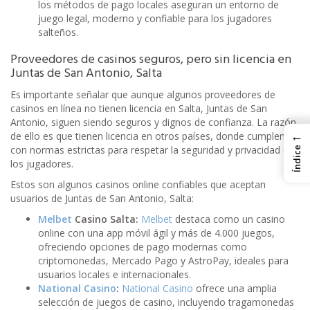
los métodos de pago locales aseguran un entorno de
juego legal, moderno y confiable para los jugadores
salteños.
Proveedores de casinos seguros, pero sin licencia en
Juntas de San Antonio, Salta
Es importante señalar que aunque algunos proveedores de
casinos en línea no tienen licencia en Salta, Juntas de San
Antonio, siguen siendo seguros y dignos de confianza. La razón
←
de ello es que tienen licencia en otros países, donde cumplen
con normas estrictas para respetar la seguridad y privacidad de
Índice
los jugadores.
Estos son algunos casinos online confiables que aceptan
usuarios de Juntas de San Antonio, Salta:
Melbet
Casino Salta:
Melbet
destaca como un casino
online con una app móvil ágil y más de 4.000 juegos,
ofreciendo opciones de pago modernas como
criptomonedas, Mercado Pago y AstroPay, ideales para
usuarios locales e internacionales.
National Casino
:
National Casino
ofrece una amplia
selección de juegos de casino, incluyendo tragamonedas