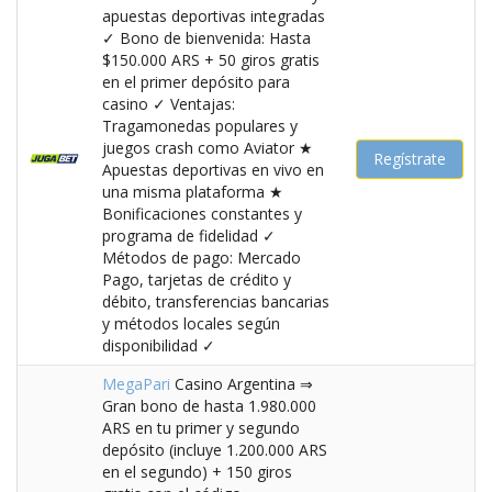
apuestas deportivas integradas
✓ Bono de bienvenida: Hasta
$150.000 ARS + 50 giros gratis
en el primer depósito para
casino ✓ Ventajas:
Tragamonedas populares y
juegos crash como Aviator ★
Regístrate
Apuestas deportivas en vivo en
una misma plataforma ★
Bonificaciones constantes y
programa de fidelidad ✓
Métodos de pago: Mercado
Pago, tarjetas de crédito y
débito, transferencias bancarias
y métodos locales según
disponibilidad ✓
MegaPari
Casino Argentina ⇒
Gran bono de hasta 1.980.000
ARS en tu primer y segundo
depósito (incluye 1.200.000 ARS
en el segundo) + 150 giros