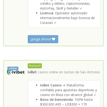
crédito y débito, criptomonedas,
AstroPay, Skrill y Neteller ✓
Licencia
: Operador autorizado
internacionalmente bajo licencia de
Curazao ✓
¡Juega ahora!
Premium
online
IviBet
casino online en
Juntas de San Antonio
IviBet Casino
⇒ Plataforma
confiable para apuestas deportivas y
casino en línea con alcance global ✓
Bono de bienvenida
: 100% hasta
$300.000 ARS – US$300 + 170