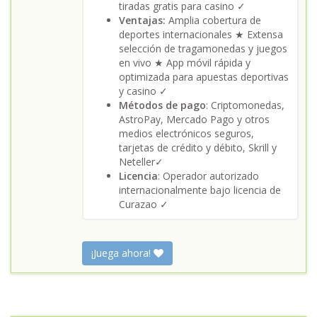
tiradas gratis para casino ✓
Ventajas:
Amplia cobertura de
deportes internacionales ★ Extensa
selección de tragamonedas y juegos
en vivo ★ App móvil rápida y
optimizada para apuestas deportivas
y casino ✓
Métodos de pago
: Criptomonedas,
AstroPay, Mercado Pago y otros
medios electrónicos seguros,
tarjetas de crédito y débito, Skrill y
Neteller✓
Licencia
: Operador autorizado
internacionalmente bajo licencia de
Curazao ✓
¡Juega ahora!