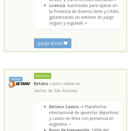
Licencia
: Autorizado para operar en
la Provincia de Buenos Aires y CABA,
garantizando un entorno de juego
seguro y regulado ✓
¡Juega ahora!
Premium
online
Betano
casino online en
Juntas de San Antonio
Betano Casino
⇒ Plataforma
internacional de apuestas deportivas
y casino en línea con presencia en
Argentina ✓
Bono de bienvenida
: 100% del