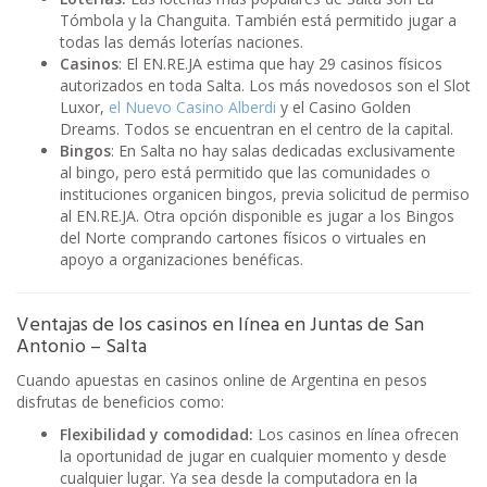
Tómbola y la Changuita. También está permitido jugar a
todas las demás loterías naciones.
Casinos
: El EN.RE.JA estima que hay 29 casinos físicos
autorizados en toda Salta. Los más novedosos son el Slot
Luxor,
el Nuevo Casino Alberdi
y el Casino Golden
Dreams. Todos se encuentran en el centro de la capital.
Bingos
: En Salta no hay salas dedicadas exclusivamente
al bingo, pero está permitido que las comunidades o
instituciones organicen bingos, previa solicitud de permiso
al EN.RE.JA. Otra opción disponible es jugar a los Bingos
del Norte comprando cartones físicos o virtuales en
apoyo a organizaciones benéficas.
Ventajas de los casinos en línea en Juntas de San
Antonio – Salta
Cuando apuestas en casinos online de Argentina en pesos
disfrutas de beneficios como:
Flexibilidad y comodidad:
Los casinos en línea ofrecen
la oportunidad de jugar en cualquier momento y desde
cualquier lugar. Ya sea desde la computadora en la