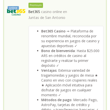
Premium
online
Bet365
casino online en
Juntas de San Antonio
Bet365 Casino
⇒ Plataforma de
renombre mundial, reconocida por
su experiencia en juegos de casino y
apuestas deportivas ✓
Bono de bienvenida
: Hasta $25.000
ARS en créditos de casino al
registrarte y realizar tu primer
depósito ✓
Ventajas
: Extensa variedad de
tragamonedas y juegos de mesa ★
Casino en vivo con crupieres reales
★ Aplicación móvil intuitiva para
disfrutar de juegos en cualquier
momento ✓
Métodos de pago
: Mercado Pago,
AstroPay, tarjetas de crédito y
débito, y transferencias bancarias ✓