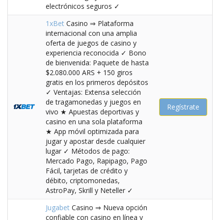
electrónicos seguros ✓
1xBet
Casino ⇒ Plataforma
internacional con una amplia
oferta de juegos de casino y
experiencia reconocida ✓ Bono
de bienvenida: Paquete de hasta
$2.080.000 ARS + 150 giros
gratis en los primeros depósitos
✓ Ventajas: Extensa selección
de tragamonedas y juegos en
Regístrate
vivo ★ Apuestas deportivas y
casino en una sola plataforma
★ App móvil optimizada para
jugar y apostar desde cualquier
lugar ✓ Métodos de pago:
Mercado Pago, Rapipago, Pago
Fácil, tarjetas de crédito y
débito, criptomonedas,
AstroPay, Skrill y Neteller ✓
Jugabet
Casino ⇒ Nueva opción
confiable con casino en línea y