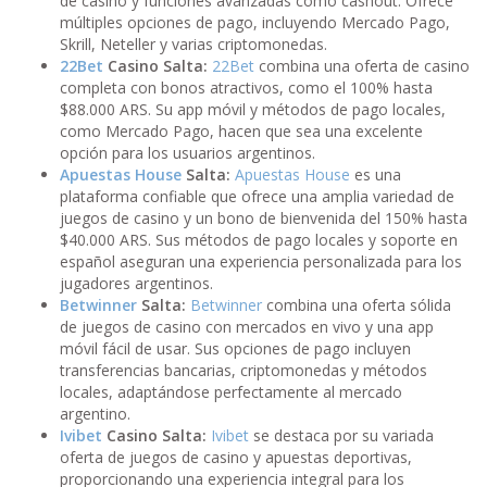
de casino y funciones avanzadas como cashout. Ofrece
múltiples opciones de pago, incluyendo Mercado Pago,
Skrill, Neteller y varias criptomonedas.
22Bet
Casino Salta:
22Bet
combina una oferta de casino
completa con bonos atractivos, como el 100% hasta
$88.000 ARS. Su app móvil y métodos de pago locales,
como Mercado Pago, hacen que sea una excelente
opción para los usuarios argentinos.
Apuestas House
Salta:
Apuestas House
es una
plataforma confiable que ofrece una amplia variedad de
juegos de casino y un bono de bienvenida del 150% hasta
$40.000 ARS. Sus métodos de pago locales y soporte en
español aseguran una experiencia personalizada para los
jugadores argentinos.
Betwinner
Salta:
Betwinner
combina una oferta sólida
de juegos de casino con mercados en vivo y una app
móvil fácil de usar. Sus opciones de pago incluyen
transferencias bancarias, criptomonedas y métodos
locales, adaptándose perfectamente al mercado
argentino.
Ivibet
Casino Salta:
Ivibet
se destaca por su variada
oferta de juegos de casino y apuestas deportivas,
proporcionando una experiencia integral para los