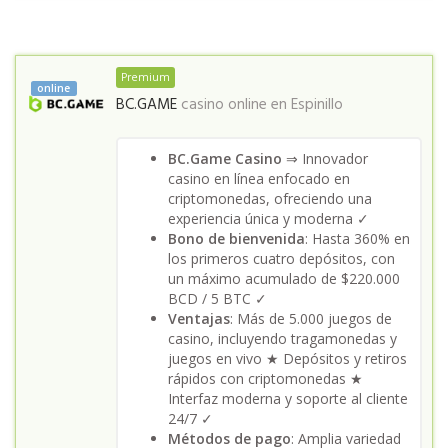
Premium
online
BC.GAME
casino online en
Espinillo
BC.Game Casino
⇒ Innovador
casino en línea enfocado en
criptomonedas, ofreciendo una
experiencia única y moderna ✓
Bono de bienvenida
: Hasta 360% en
los primeros cuatro depósitos, con
un máximo acumulado de $220.000
BCD / 5 BTC ✓
Ventajas
: Más de 5.000 juegos de
casino, incluyendo tragamonedas y
juegos en vivo ★ Depósitos y retiros
rápidos con criptomonedas ★
Interfaz moderna y soporte al cliente
24/7 ✓
Métodos de pago
: Amplia variedad