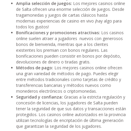
Amplia selección de juegos:
Los mejores casinos online
de Salta ofrecen una enorme selección de juegos. Desde
tragamonedas y juegos de cartas clásicos hasta
modernas experiencias de casino en vivo ¡hay algo para
todos los gustos!
Bonificaciones y promociones atractivas:
Los casinos
online suelen atraer a jugadores nuevos con generosos
bonos de bienvenida, mientras que a los clientes
existentes los premian con bonos regulares. Las
bonificaciones pueden consistir en bonos por depósito,
devoluciones de dinero o tiradas gratis.
Métodos de pago:
Los mejores casinos online ofrecen
una gran variedad de métodos de pago. Puedes elegir
entre métodos tradicionales como tarjetas de crédito y
transferencias bancarias y métodos nuevos como
monederos electrónicos o criptomonedas.
Seguridad y confianza:
Gracias a la estricta regulación y
concesión de licencias, los jugadores de Salta pueden
tener la seguridad de que sus datos y transacciones están
protegidos. Los casinos online autorizados en la provincia
utilizan tecnologías de encriptación de última generación
que garantizan la seguridad de los jugadores.