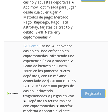
casino y apuestas deportivas ★
App móvil optimizada para jugar
desde cualquier lugar ✓
Métodos de pago: Mercado
Pago, Rapipago, Pago Fácil,
AstroPay, tarjetas de crédito y
débito, Skrill, Neteller y
criptomonedas ✓
BC.Game
Casino ⇒ Innovador
casino en línea enfocado en
criptomonedas, ofreciendo una
experiencia única y moderna ✓
Bono de bienvenida: Hasta
360% en los primeros cuatro
depósitos, con un máximo
acumulado de $220.000 BCD / 5
BTC ✓ Más de 5.000 juegos de
casino, incluyendo
Regístrate
tragamonedas y juegos en vivo
★ Depósitos y retiros rápidos
con criptomonedas ★ Interfaz
moderna y soporte al cliente