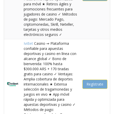
para móvil ★ Retiros ágiles y
promociones frecuentes para
jugadores de casino ✓ Métodos
de pago: Mercado Pago,
criptomonedas, Skrill, Neteller,
tarjetas y otros medios
electrónicos seguros ✓
IviBet
Casino ⇒ Plataforma
confiable para apuestas
deportivas y casino en línea con
alcance global ✓ Bono de
bienvenida: 100% hasta
$300.000 ARS + 170 tiradas
gratis para casino ✓ Ventajas:
Amplia cobertura de deportes
internacionales ★ Extensa
Regístrate
selección de tragamonedas y
juegos en vivo ★ App móvil
rápida y optimizada para
apuestas deportivas y casino ✓
Métodos de pago: