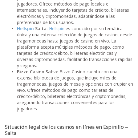
jugadores. Ofrece métodos de pago locales e
internacionales, incluyendo tarjetas de crédito, billeteras
electrónicas y criptomonedas, adaptándose a las
preferencias de los usuarios.
Hellspin
Salta:
Hellspin
es conocido por su temática
única y una extensa colección de juegos de casino, desde
tragamonedas hasta juegos de casino en vivo. La
plataforma acepta múltiples métodos de pago, como
tarjetas de crédito/débito, billeteras electrónicas y
diversas criptomonedas, facilitando transacciones rápidas
y seguras.
Bizzo Casino Salta:
Bizzo Casino cuenta con una
extensa biblioteca de juegos, que incluye miles de
tragamonedas, juegos de mesa y opciones con crupier en
vivo. Ofrece métodos de pago como tarjetas de
crédito/débito, billeteras electrónicas y criptomonedas,
asegurando transacciones convenientes para los
jugadores.
Situación legal de los casinos en línea en Espinillo –
Salta