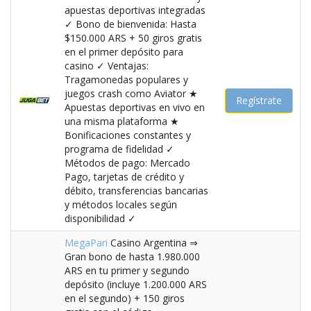
apuestas deportivas integradas
✓ Bono de bienvenida: Hasta
$150.000 ARS + 50 giros gratis
en el primer depósito para
casino ✓ Ventajas:
Tragamonedas populares y
juegos crash como Aviator ★
Regístrate
Apuestas deportivas en vivo en
una misma plataforma ★
Bonificaciones constantes y
programa de fidelidad ✓
Métodos de pago: Mercado
Pago, tarjetas de crédito y
débito, transferencias bancarias
y métodos locales según
disponibilidad ✓
MegaPari
Casino Argentina ⇒
Gran bono de hasta 1.980.000
ARS en tu primer y segundo
depósito (incluye 1.200.000 ARS
en el segundo) + 150 giros