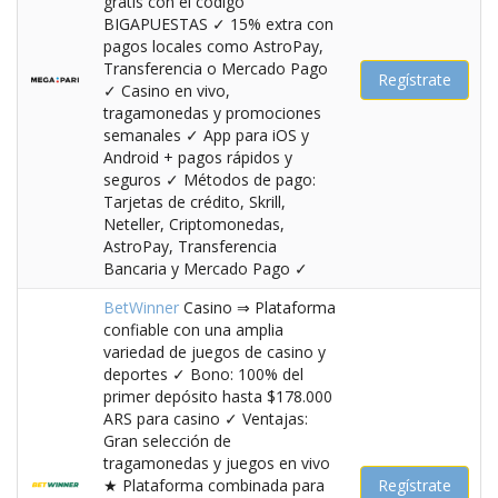
gratis con el código
BIGAPUESTAS ✓ 15% extra con
pagos locales como AstroPay,
Transferencia o Mercado Pago
Regístrate
✓ Casino en vivo,
tragamonedas y promociones
semanales ✓ App para iOS y
Android + pagos rápidos y
seguros ✓ Métodos de pago:
Tarjetas de crédito, Skrill,
Neteller, Criptomonedas,
AstroPay, Transferencia
Bancaria y Mercado Pago ✓
BetWinner
Casino ⇒ Plataforma
confiable con una amplia
variedad de juegos de casino y
deportes ✓ Bono: 100% del
primer depósito hasta $178.000
ARS para casino ✓ Ventajas:
Gran selección de
tragamonedas y juegos en vivo
★ Plataforma combinada para
Regístrate