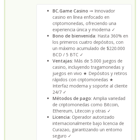
BC.Game Casino
⇒ Innovador
casino en línea enfocado en
criptomonedas, ofreciendo una
experiencia única y moderna ✓
Bono de bienvenida
: Hasta 360% en
los primeros cuatro depósitos, con
un máximo acumulado de $220.000
BCD / 5 BTC ✓
Ventajas
: Más de 5.000 juegos de
casino, incluyendo tragamonedas y
juegos en vivo ★ Depósitos y retiros
rápidos con criptomonedas ★
Interfaz moderna y soporte al cliente
24/7 ✓
Métodos de pago
: Amplia variedad
de criptomonedas como Bitcoin,
Ethereum, Litecoin y otras ✓
Licencia
: Operador autorizado
internacionalmente bajo licencia de
Curazao, garantizando un entorno
seguro ✓