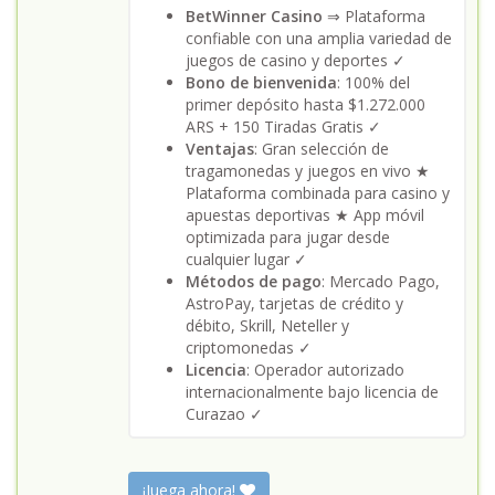
BetWinner Casino
⇒ Plataforma
confiable con una amplia variedad de
juegos de casino y deportes ✓
Bono de bienvenida
: 100% del
primer depósito hasta $1.272.000
ARS + 150 Tiradas Gratis ✓
Ventajas
: Gran selección de
tragamonedas y juegos en vivo ★
Plataforma combinada para casino y
apuestas deportivas ★ App móvil
optimizada para jugar desde
cualquier lugar ✓
Métodos de pago
: Mercado Pago,
AstroPay, tarjetas de crédito y
débito, Skrill, Neteller y
criptomonedas ✓
Licencia
: Operador autorizado
internacionalmente bajo licencia de
Curazao ✓
¡Juega ahora!