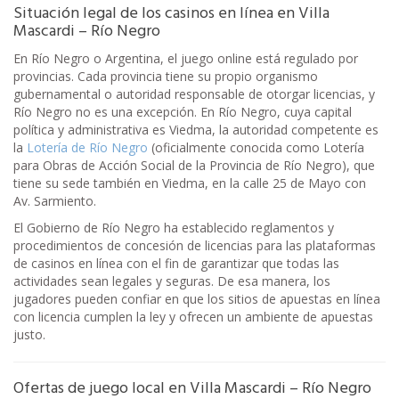
Situación legal de los casinos en línea en Villa
Mascardi – Río Negro
En Río Negro o Argentina, el juego online está regulado por
provincias. Cada provincia tiene su propio organismo
gubernamental o autoridad responsable de otorgar licencias, y
Río Negro no es una excepción. En Río Negro, cuya capital
política y administrativa es Viedma, la autoridad competente es
la
Lotería de Río Negro
(oficialmente conocida como Lotería
para Obras de Acción Social de la Provincia de Río Negro), que
tiene su sede también en Viedma, en la calle 25 de Mayo con
Av. Sarmiento.
El Gobierno de Río Negro ha establecido reglamentos y
procedimientos de concesión de licencias para las plataformas
de casinos en línea con el fin de garantizar que todas las
actividades sean legales y seguras. De esa manera, los
jugadores pueden confiar en que los sitios de apuestas en línea
con licencia cumplen la ley y ofrecen un ambiente de apuestas
justo.
Ofertas de juego local en Villa Mascardi – Río Negro