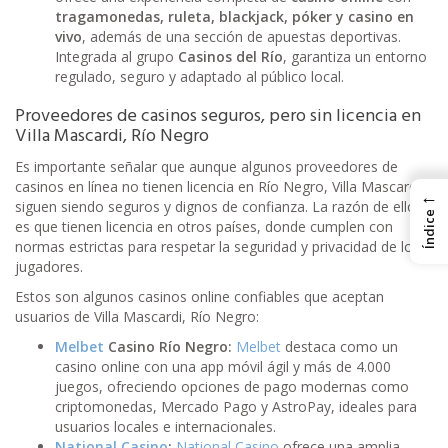
tragamonedas, ruleta, blackjack, póker y casino en
vivo
, además de una sección de apuestas deportivas.
Integrada al grupo
Casinos del Río
, garantiza un entorno
regulado, seguro y adaptado al público local.
Proveedores de casinos seguros, pero sin licencia en
Villa Mascardi, Río Negro
Es importante señalar que aunque algunos proveedores de
casinos en línea no tienen licencia en Río Negro, Villa Mascardi,
←
siguen siendo seguros y dignos de confianza. La razón de ello
Índice
es que tienen licencia en otros países, donde cumplen con
normas estrictas para respetar la seguridad y privacidad de los
jugadores.
Estos son algunos casinos online confiables que aceptan
usuarios de Villa Mascardi, Río Negro:
Melbet
Casino Río Negro:
Melbet
destaca como un
casino online con una app móvil ágil y más de 4.000
juegos, ofreciendo opciones de pago modernas como
criptomonedas, Mercado Pago y AstroPay, ideales para
usuarios locales e internacionales.
National Casino
:
National Casino
ofrece una amplia