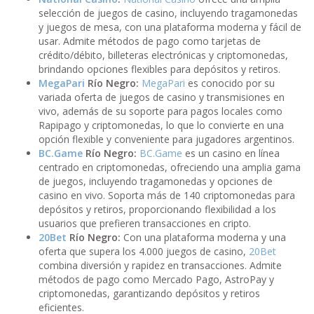
selección de juegos de casino, incluyendo tragamonedas
y juegos de mesa, con una plataforma moderna y fácil de
usar. Admite métodos de pago como tarjetas de
crédito/débito, billeteras electrónicas y criptomonedas,
brindando opciones flexibles para depósitos y retiros.
MegaPari
Río Negro:
MegaPari
es conocido por su
variada oferta de juegos de casino y transmisiones en
vivo, además de su soporte para pagos locales como
Rapipago y criptomonedas, lo que lo convierte en una
opción flexible y conveniente para jugadores argentinos.
BC.Game
Río Negro:
BC.Game
es un casino en línea
centrado en criptomonedas, ofreciendo una amplia gama
de juegos, incluyendo tragamonedas y opciones de
casino en vivo. Soporta más de 140 criptomonedas para
depósitos y retiros, proporcionando flexibilidad a los
usuarios que prefieren transacciones en cripto.
20Bet
Río Negro:
Con una plataforma moderna y una
oferta que supera los 4.000 juegos de casino,
20Bet
combina diversión y rapidez en transacciones. Admite
métodos de pago como Mercado Pago, AstroPay y
criptomonedas, garantizando depósitos y retiros
eficientes.