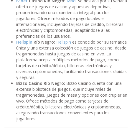
Ivibet
Casino Río Negro:
Ivibet
se destaca por su variada
oferta de juegos de casino y apuestas deportivas,
proporcionando una experiencia integral para los
jugadores. Ofrece métodos de pago locales e
internacionales, incluyendo tarjetas de crédito, billeteras
electrónicas y criptomonedas, adaptándose a las
preferencias de los usuarios.
Hellspin
Río Negro:
Hellspin
es conocido por su temática
única y una extensa colección de juegos de casino, desde
tragamonedas hasta juegos de casino en vivo. La
plataforma acepta múltiples métodos de pago, como
tarjetas de crédito/débito, billeteras electrónicas y
diversas criptomonedas, facilitando transacciones rápidas
y seguras.
Bizzo Casino Río Negro:
Bizzo Casino cuenta con una
extensa biblioteca de juegos, que incluye miles de
tragamonedas, juegos de mesa y opciones con crupier en
vivo. Ofrece métodos de pago como tarjetas de
crédito/débito, billeteras electrónicas y criptomonedas,
asegurando transacciones convenientes para los
jugadores.