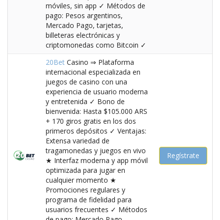
móviles, sin app ✓ Métodos de
pago: Pesos argentinos,
Mercado Pago, tarjetas,
billeteras electrónicas y
criptomonedas como Bitcoin ✓
20Bet
Casino ⇒ Plataforma
internacional especializada en
juegos de casino con una
experiencia de usuario moderna
y entretenida ✓ Bono de
bienvenida: Hasta $105.000 ARS
+ 170 giros gratis en los dos
primeros depósitos ✓ Ventajas:
Extensa variedad de
tragamonedas y juegos en vivo
Regístrate
★ Interfaz moderna y app móvil
optimizada para jugar en
cualquier momento ★
Promociones regulares y
programa de fidelidad para
usuarios frecuentes ✓ Métodos
de pago: Mercado Pago,