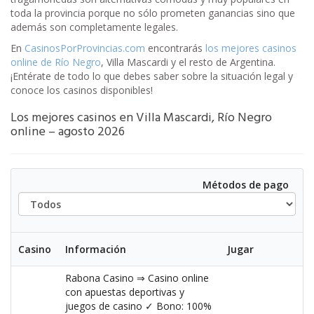
toda la provincia porque no sólo prometen ganancias sino que
además son completamente legales.
En
CasinosPorProvincias.com
encontrarás
los mejores casinos
online de Río Negro
, Villa Mascardi y el resto de Argentina.
¡Entérate de todo lo que debes saber sobre la situación legal y
conoce los casinos disponibles!
Los mejores casinos en Villa Mascardi, Río Negro
online – agosto 2026
Métodos de pago
Casino
Información
Jugar
Rabona Casino ⇒ Casino online
con apuestas deportivas y
juegos de casino ✓ Bono: 100%