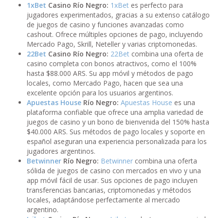
1xBet
Casino Río Negro:
1xBet
es perfecto para
jugadores experimentados, gracias a su extenso catálogo
de juegos de casino y funciones avanzadas como
cashout. Ofrece múltiples opciones de pago, incluyendo
Mercado Pago, Skrill, Neteller y varias criptomonedas.
22Bet
Casino Río Negro:
22Bet
combina una oferta de
casino completa con bonos atractivos, como el 100%
hasta $88.000 ARS. Su app móvil y métodos de pago
locales, como Mercado Pago, hacen que sea una
excelente opción para los usuarios argentinos.
Apuestas House
Río Negro:
Apuestas House
es una
plataforma confiable que ofrece una amplia variedad de
juegos de casino y un bono de bienvenida del 150% hasta
$40.000 ARS. Sus métodos de pago locales y soporte en
español aseguran una experiencia personalizada para los
jugadores argentinos.
Betwinner
Río Negro:
Betwinner
combina una oferta
sólida de juegos de casino con mercados en vivo y una
app móvil fácil de usar. Sus opciones de pago incluyen
transferencias bancarias, criptomonedas y métodos
locales, adaptándose perfectamente al mercado
argentino.