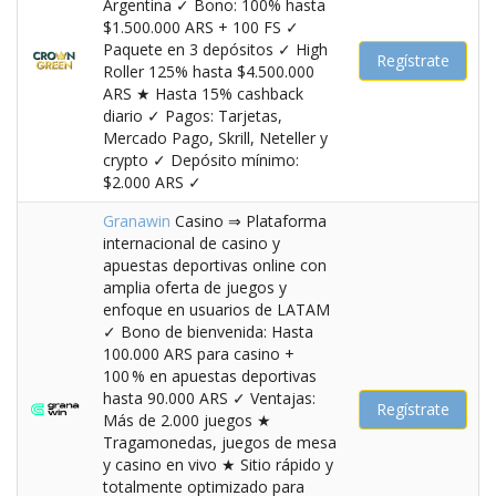
Argentina ✓ Bono: 100% hasta
$1.500.000 ARS + 100 FS ✓
Paquete en 3 depósitos ✓ High
Regístrate
Roller 125% hasta $4.500.000
ARS ★ Hasta 15% cashback
diario ✓ Pagos: Tarjetas,
Mercado Pago, Skrill, Neteller y
crypto ✓ Depósito mínimo:
$2.000 ARS ✓
Granawin
Casino ⇒ Plataforma
internacional de casino y
apuestas deportivas online con
amplia oferta de juegos y
enfoque en usuarios de LATAM
✓ Bono de bienvenida: Hasta
100.000 ARS para casino +
100 % en apuestas deportivas
hasta 90.000 ARS ✓ Ventajas:
Regístrate
Más de 2.000 juegos ★
Tragamonedas, juegos de mesa
y casino en vivo ★ Sitio rápido y
totalmente optimizado para