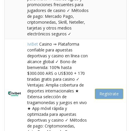
promociones frecuentes para
jugadores de casino ✓ Métodos
de pago: Mercado Pago,
criptomonedas, Skrill, Neteller,
tarjetas y otros medios
electrónicos seguros ✓
IviBet
Casino ⇒ Plataforma
confiable para apuestas
deportivas y casino en línea con
alcance global ✓ Bono de
bienvenida: 100% hasta
$300.000 ARS o US$300 + 170
tiradas gratis para casino ✓
Ventajas: Amplia cobertura de
deportes internacionales ★
Regístrate
Extensa selección de
tragamonedas y juegos en vivo
★ App móvil rápida y
optimizada para apuestas
deportivas y casino ✓ Métodos
de pago: Criptomonedas,