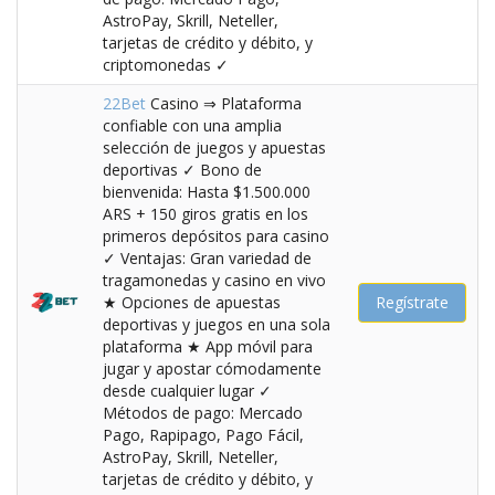
AstroPay, Skrill, Neteller,
tarjetas de crédito y débito, y
criptomonedas ✓
22Bet
Casino ⇒ Plataforma
confiable con una amplia
selección de juegos y apuestas
deportivas ✓ Bono de
bienvenida: Hasta $1.500.000
ARS + 150 giros gratis en los
primeros depósitos para casino
✓ Ventajas: Gran variedad de
tragamonedas y casino en vivo
★ Opciones de apuestas
Regístrate
deportivas y juegos en una sola
plataforma ★ App móvil para
jugar y apostar cómodamente
desde cualquier lugar ✓
Métodos de pago: Mercado
Pago, Rapipago, Pago Fácil,
AstroPay, Skrill, Neteller,
tarjetas de crédito y débito, y