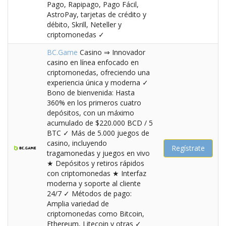
Pago, Rapipago, Pago Fácil,
AstroPay, tarjetas de crédito y
débito, Skrill, Neteller y
criptomonedas ✓
BC.Game
Casino ⇒ Innovador
casino en línea enfocado en
criptomonedas, ofreciendo una
experiencia única y moderna ✓
Bono de bienvenida: Hasta
360% en los primeros cuatro
depósitos, con un máximo
acumulado de $220.000 BCD / 5
BTC ✓ Más de 5.000 juegos de
casino, incluyendo
Regístrate
tragamonedas y juegos en vivo
★ Depósitos y retiros rápidos
con criptomonedas ★ Interfaz
moderna y soporte al cliente
24/7 ✓ Métodos de pago:
Amplia variedad de
criptomonedas como Bitcoin,
Ethereum, Litecoin y otras ✓