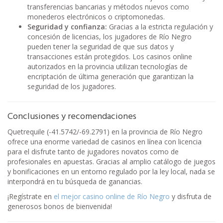
transferencias bancarias y métodos nuevos como
monederos electrónicos o criptomonedas.
Seguridad y confianza:
Gracias a la estricta regulación y
concesión de licencias, los jugadores de Río Negro
pueden tener la seguridad de que sus datos y
transacciones están protegidos. Los casinos online
autorizados en la provincia utilizan tecnologías de
encriptación de última generación que garantizan la
seguridad de los jugadores.
Conclusiones y recomendaciones
Quetrequile (-41.5742/-69.2791) en la provincia de Río Negro
ofrece una enorme variedad de casinos en línea con licencia
para el disfrute tanto de jugadores novatos como de
profesionales en apuestas. Gracias al amplio catálogo de juegos
y bonificaciones en un entorno regulado por la ley local, nada se
interpondrá en tu búsqueda de ganancias.
¡Regístrate en
el mejor casino online de Río Negro
y disfruta de
generosos bonos de bienvenida!