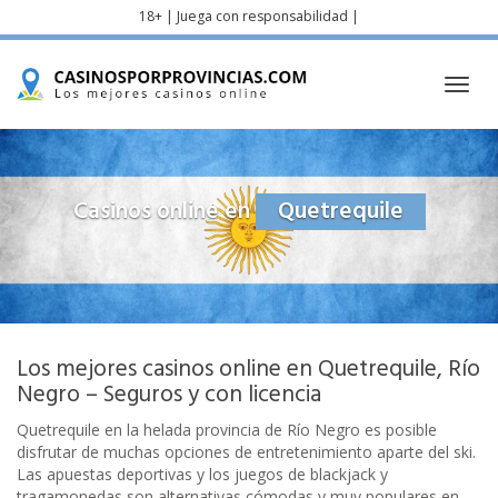
Skip
18+ | Juega con responsabilidad |
to
main
content
Toggl
navig
Casinos online en
Quetrequile
Los mejores casinos online en Quetrequile, Río
Negro – Seguros y con licencia
Quetrequile en la helada provincia de Río Negro es posible
disfrutar de muchas opciones de entretenimiento aparte del ski.
Las apuestas deportivas y los juegos de blackjack y
tragamonedas son alternativas cómodas y muy populares en