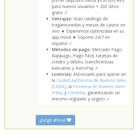
primer depósito hasta $350.000 ARS
para nuevos usuarios + 200 Giros
gratis ✓
Ventajas:
Gran catálogo de
tragamonedas y mesas de casino en
vivo ★ Experiencia optimizada en su
app móvil ★ Soporte 24/7 en
español ✓
Métodos de pago:
Mercado Pago,
Rapipago, Pago Fácil, tarjetas de
crédito y débito, transferencias
bancarias y AstroPay ✓
Licencias:
Autorizado para operar en
la
Ciudad Autónoma de Buenos Aires
(CABA)
, la
Provincia de Buenos Aires
(PBA)
y
Córdoba
, garantizando un
entorno regulado y seguro ✓
¡Juega ahora!