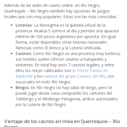
Además de las webs de casino online, en Río Negro,
Quetrequile – Río Negro también hay opciones de juegos
locales que son muy populares. Estas son las más conocidas:
Loterías
: La Rionegrina es la quiniela oficial de la
provincia. Realiza 5 sorteos al día y permite una apuesta
mínima de 100 pesos argentinos por apuesta. De igual
forma, están disponibles otras loterías nacionales
famosas como El Brinco y la Lotería Unificada.
Casinos
: Como Río Negro es una provincia muy turística,
sus hoteles suelen ofrecer casinos a huéspedes y
visitantes. En total hay unos 7 casinos legales, y entre
ellos los mejor calificados son
el Trésor Casino en
Bariloche
y los
casinos del grupo Casinos del Río
, con
sucursales en todo Río Negro.
Bingos
: En Río Negro no hay salas de bingo, pero se
puede jugar desde casa comprando los cartones del
Telebingo y el Minibingo Patagonia, ambos autorizados
por la Lotería de Río Negro.
Ventajas de los casinos en línea en Quetrequile – Río