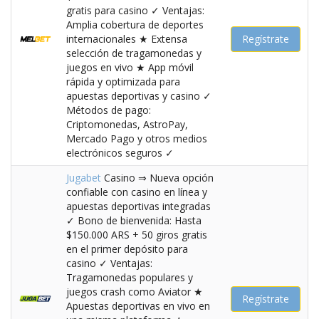
gratis para casino ✓ Ventajas:
Amplia cobertura de deportes
internacionales ★ Extensa
Regístrate
selección de tragamonedas y
juegos en vivo ★ App móvil
rápida y optimizada para
apuestas deportivas y casino ✓
Métodos de pago:
Criptomonedas, AstroPay,
Mercado Pago y otros medios
electrónicos seguros ✓
Jugabet
Casino ⇒ Nueva opción
confiable con casino en línea y
apuestas deportivas integradas
✓ Bono de bienvenida: Hasta
$150.000 ARS + 50 giros gratis
en el primer depósito para
casino ✓ Ventajas:
Tragamonedas populares y
juegos crash como Aviator ★
Regístrate
Apuestas deportivas en vivo en