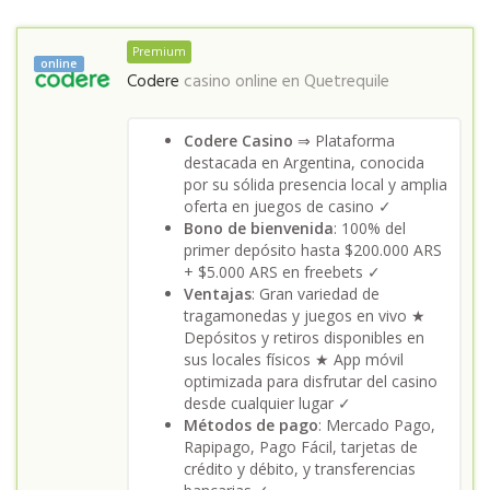
Premium
online
Codere
casino online en
Quetrequile
Codere Casino
⇒ Plataforma
destacada en Argentina, conocida
por su sólida presencia local y amplia
oferta en juegos de casino ✓
Bono de bienvenida
: 100% del
primer depósito hasta $200.000 ARS
+ $5.000 ARS en freebets ✓
Ventajas
: Gran variedad de
tragamonedas y juegos en vivo ★
Depósitos y retiros disponibles en
sus locales físicos ★ App móvil
optimizada para disfrutar del casino
desde cualquier lugar ✓
Métodos de pago
: Mercado Pago,
Rapipago, Pago Fácil, tarjetas de
crédito y débito, y transferencias