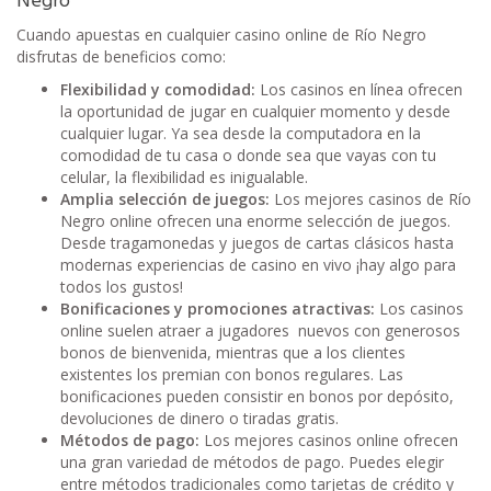
Negro
Cuando apuestas en cualquier casino online de Río Negro
disfrutas de beneficios como:
Flexibilidad y comodidad:
Los casinos en línea ofrecen
la oportunidad de jugar en cualquier momento y desde
cualquier lugar. Ya sea desde la computadora en la
comodidad de tu casa o donde sea que vayas con tu
celular, la flexibilidad es inigualable.
Amplia selección de juegos:
Los mejores casinos de Río
Negro online ofrecen una enorme selección de juegos.
Desde tragamonedas y juegos de cartas clásicos hasta
modernas experiencias de casino en vivo ¡hay algo para
todos los gustos!
Bonificaciones y promociones atractivas:
Los casinos
online suelen atraer a jugadores nuevos con generosos
bonos de bienvenida, mientras que a los clientes
existentes los premian con bonos regulares. Las
bonificaciones pueden consistir en bonos por depósito,
devoluciones de dinero o tiradas gratis.
Métodos de pago:
Los mejores casinos online ofrecen
una gran variedad de métodos de pago. Puedes elegir
entre métodos tradicionales como tarjetas de crédito y