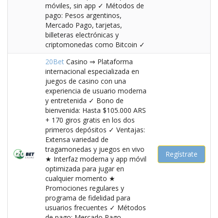
móviles, sin app ✓ Métodos de
pago: Pesos argentinos,
Mercado Pago, tarjetas,
billeteras electrónicas y
criptomonedas como Bitcoin ✓
20Bet
Casino ⇒ Plataforma
internacional especializada en
juegos de casino con una
experiencia de usuario moderna
y entretenida ✓ Bono de
bienvenida: Hasta $105.000 ARS
+ 170 giros gratis en los dos
primeros depósitos ✓ Ventajas:
Extensa variedad de
tragamonedas y juegos en vivo
Regístrate
★ Interfaz moderna y app móvil
optimizada para jugar en
cualquier momento ★
Promociones regulares y
programa de fidelidad para
usuarios frecuentes ✓ Métodos
de pago: Mercado Pago,