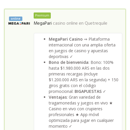
Premium
online
MegaPari
casino online en
Quetrequile
MegaPari Casino
⇒ Plataforma
internacional con una amplia oferta
en juegos de casino y apuestas
deportivas ✓
Bono de bienvenida
: Bono: 100%
hasta $1.980.000 ARS en las dos
primeras recargas (incluye
$1.200.000 ARS en la segunda) + 150
giros gratis con el código
promocional:
BIGAPUESTAS
✓
Ventajas
: Gran variedad de
tragamonedas y juegos en vivo ★
Casino en vivo con crupieres
profesionales ★ App móvil
optimizada para jugar en cualquier
momento ✓