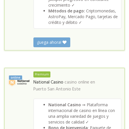
crecimiento ✓
Métodos de pago:
Criptomonedas,
AstroPay, Mercado Pago, tarjetas de
crédito y débito ✓
¡Juega ahora!
Premium
online
National Casino
casino online en
Puerto San Antonio Este
National Casino
⇒ Plataforma
internacional de casino en línea con
una amplia variedad de juegos y
servicios de calidad ✓
Bono de bienvenida
: Paquete de