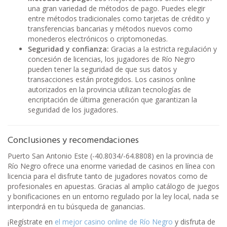
una gran variedad de métodos de pago. Puedes elegir
entre métodos tradicionales como tarjetas de crédito y
transferencias bancarias y métodos nuevos como
monederos electrónicos o criptomonedas.
Seguridad y confianza:
Gracias a la estricta regulación y
concesión de licencias, los jugadores de Río Negro
pueden tener la seguridad de que sus datos y
transacciones están protegidos. Los casinos online
autorizados en la provincia utilizan tecnologías de
encriptación de última generación que garantizan la
seguridad de los jugadores.
Conclusiones y recomendaciones
Puerto San Antonio Este (-40.8034/-64.8808) en la provincia de
Río Negro ofrece una enorme variedad de casinos en línea con
licencia para el disfrute tanto de jugadores novatos como de
profesionales en apuestas. Gracias al amplio catálogo de juegos
y bonificaciones en un entorno regulado por la ley local, nada se
interpondrá en tu búsqueda de ganancias.
¡Regístrate en
el mejor casino online de Río Negro
y disfruta de