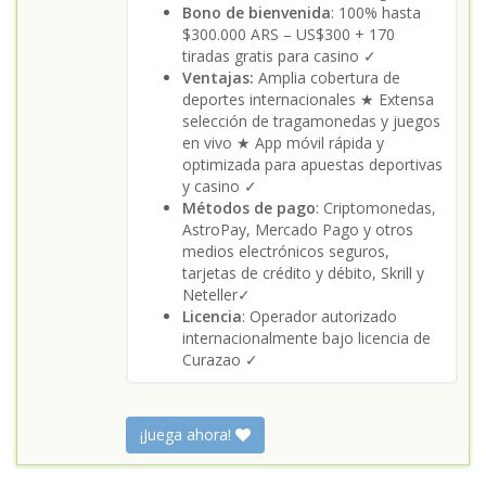
Bono de bienvenida
: 100% hasta
$300.000 ARS – US$300 + 170
tiradas gratis para casino ✓
Ventajas:
Amplia cobertura de
deportes internacionales ★ Extensa
selección de tragamonedas y juegos
en vivo ★ App móvil rápida y
optimizada para apuestas deportivas
y casino ✓
Métodos de pago
: Criptomonedas,
AstroPay, Mercado Pago y otros
medios electrónicos seguros,
tarjetas de crédito y débito, Skrill y
Neteller✓
Licencia
: Operador autorizado
internacionalmente bajo licencia de
Curazao ✓
¡Juega ahora!