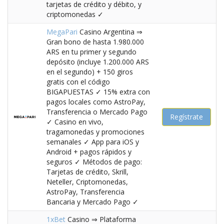
tarjetas de crédito y débito, y
criptomonedas ✓
MegaPari
Casino Argentina ⇒
Gran bono de hasta 1.980.000
ARS en tu primer y segundo
depósito (incluye 1.200.000 ARS
en el segundo) + 150 giros
gratis con el código
BIGAPUESTAS ✓ 15% extra con
pagos locales como AstroPay,
Transferencia o Mercado Pago
Regístrate
✓ Casino en vivo,
tragamonedas y promociones
semanales ✓ App para iOS y
Android + pagos rápidos y
seguros ✓ Métodos de pago:
Tarjetas de crédito, Skrill,
Neteller, Criptomonedas,
AstroPay, Transferencia
Bancaria y Mercado Pago ✓
1xBet
Casino ⇒ Plataforma