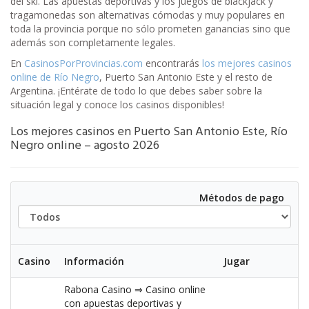
del ski. Las apuestas deportivas y los juegos de blackjack y
tragamonedas son alternativas cómodas y muy populares en
toda la provincia porque no sólo prometen ganancias sino que
además son completamente legales.
En
CasinosPorProvincias.com
encontrarás
los mejores casinos
online de Río Negro
, Puerto San Antonio Este y el resto de
Argentina. ¡Entérate de todo lo que debes saber sobre la
situación legal y conoce los casinos disponibles!
Los mejores casinos en Puerto San Antonio Este, Río
Negro online – agosto 2026
Métodos de pago
Casino
Información
Jugar
Rabona Casino ⇒ Casino online
con apuestas deportivas y