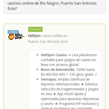
casinos online de Río Negro, Puerto San Antonio
Este?
Premium
online
HellSpin
casino online en
Puerto San Antonio Este
HellSpin Casino
⇒ Una plataforma
confiable para juegos de casino en
línea con alcance global.
Bono de bienvenida:
100% hasta
$2.400.000 ARS + 150 giros gratis ✓
Ventajas:
Amplia cobertura de
deportes internacionales ★ Extensa
selección de tragamonedas y juegos
en vivo ★ App móvil rápida y
optimizada para apuestas deportivas
y casino ★ Programa VIP exclusivo y
jackpot progresivo en constante