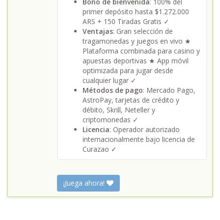
Bono de bienvenida
: 100% del
primer depósito hasta $1.272.000
ARS + 150 Tiradas Gratis ✓
Ventajas
: Gran selección de
tragamonedas y juegos en vivo ★
Plataforma combinada para casino y
apuestas deportivas ★ App móvil
optimizada para jugar desde
cualquier lugar ✓
Métodos de pago
: Mercado Pago,
AstroPay, tarjetas de crédito y
débito, Skrill, Neteller y
criptomonedas ✓
Licencia
: Operador autorizado
internacionalmente bajo licencia de
Curazao ✓
¡Juega ahora!