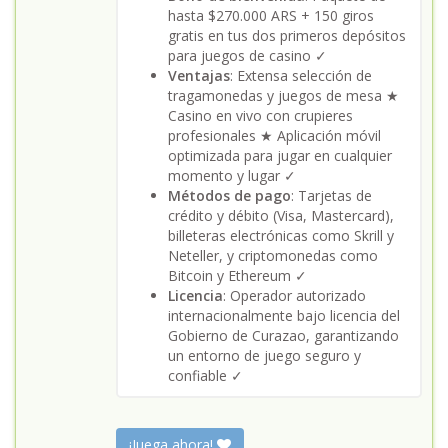
hasta $270.000 ARS + 150 giros
gratis en tus dos primeros depósitos
para juegos de casino ✓
Ventajas
: Extensa selección de
tragamonedas y juegos de mesa ★
Casino en vivo con crupieres
profesionales ★ Aplicación móvil
optimizada para jugar en cualquier
momento y lugar ✓
Métodos de pago
: Tarjetas de
crédito y débito (Visa, Mastercard),
billeteras electrónicas como Skrill y
Neteller, y criptomonedas como
Bitcoin y Ethereum ✓
Licencia
: Operador autorizado
internacionalmente bajo licencia del
Gobierno de Curazao, garantizando
un entorno de juego seguro y
confiable ✓
¡Juega ahora!