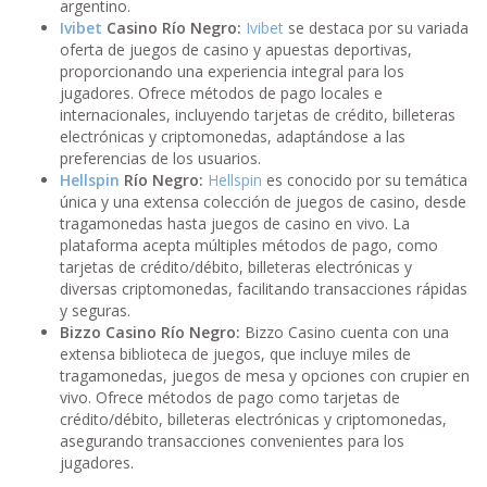
argentino.
Ivibet
Casino Río Negro:
Ivibet
se destaca por su variada
oferta de juegos de casino y apuestas deportivas,
proporcionando una experiencia integral para los
jugadores. Ofrece métodos de pago locales e
internacionales, incluyendo tarjetas de crédito, billeteras
electrónicas y criptomonedas, adaptándose a las
preferencias de los usuarios.
Hellspin
Río Negro:
Hellspin
es conocido por su temática
única y una extensa colección de juegos de casino, desde
tragamonedas hasta juegos de casino en vivo. La
plataforma acepta múltiples métodos de pago, como
tarjetas de crédito/débito, billeteras electrónicas y
diversas criptomonedas, facilitando transacciones rápidas
y seguras.
Bizzo Casino Río Negro:
Bizzo Casino cuenta con una
extensa biblioteca de juegos, que incluye miles de
tragamonedas, juegos de mesa y opciones con crupier en
vivo. Ofrece métodos de pago como tarjetas de
crédito/débito, billeteras electrónicas y criptomonedas,
asegurando transacciones convenientes para los
jugadores.