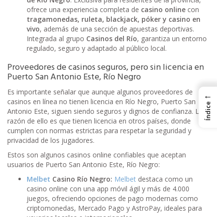
ofrece una experiencia completa de
casino online
con
tragamonedas, ruleta, blackjack, póker y casino en
vivo
, además de una sección de apuestas deportivas.
Integrada al grupo
Casinos del Río
, garantiza un entorno
regulado, seguro y adaptado al público local.
Proveedores de casinos seguros, pero sin licencia en
Puerto San Antonio Este, Río Negro
Es importante señalar que aunque algunos proveedores de
←
casinos en línea no tienen licencia en Río Negro, Puerto San
Índice
Antonio Este, siguen siendo seguros y dignos de confianza. La
razón de ello es que tienen licencia en otros países, donde
cumplen con normas estrictas para respetar la seguridad y
privacidad de los jugadores.
Estos son algunos casinos online confiables que aceptan
usuarios de Puerto San Antonio Este, Río Negro:
Melbet
Casino Río Negro:
Melbet
destaca como un
casino online con una app móvil ágil y más de 4.000
juegos, ofreciendo opciones de pago modernas como
criptomonedas, Mercado Pago y AstroPay, ideales para