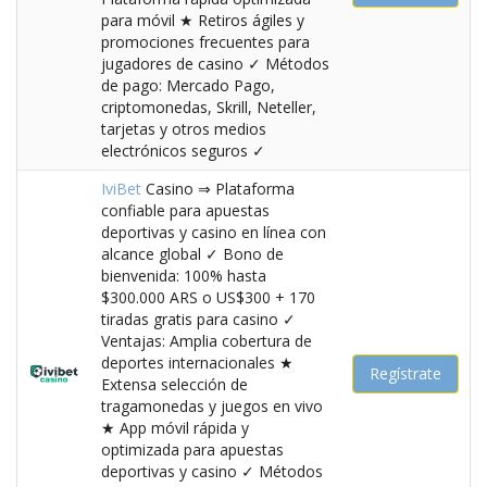
para móvil ★ Retiros ágiles y
promociones frecuentes para
jugadores de casino ✓ Métodos
de pago: Mercado Pago,
criptomonedas, Skrill, Neteller,
tarjetas y otros medios
electrónicos seguros ✓
IviBet
Casino ⇒ Plataforma
confiable para apuestas
deportivas y casino en línea con
alcance global ✓ Bono de
bienvenida: 100% hasta
$300.000 ARS o US$300 + 170
tiradas gratis para casino ✓
Ventajas: Amplia cobertura de
deportes internacionales ★
Regístrate
Extensa selección de
tragamonedas y juegos en vivo
★ App móvil rápida y
optimizada para apuestas
deportivas y casino ✓ Métodos