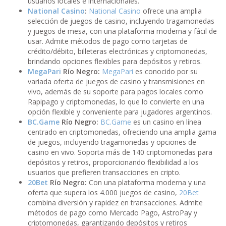
usuarios locales e internacionales.
National Casino
:
National Casino
ofrece una amplia
selección de juegos de casino, incluyendo tragamonedas
y juegos de mesa, con una plataforma moderna y fácil de
usar. Admite métodos de pago como tarjetas de
crédito/débito, billeteras electrónicas y criptomonedas,
brindando opciones flexibles para depósitos y retiros.
MegaPari
Río Negro:
MegaPari
es conocido por su
variada oferta de juegos de casino y transmisiones en
vivo, además de su soporte para pagos locales como
Rapipago y criptomonedas, lo que lo convierte en una
opción flexible y conveniente para jugadores argentinos.
BC.Game
Río Negro:
BC.Game
es un casino en línea
centrado en criptomonedas, ofreciendo una amplia gama
de juegos, incluyendo tragamonedas y opciones de
casino en vivo. Soporta más de 140 criptomonedas para
depósitos y retiros, proporcionando flexibilidad a los
usuarios que prefieren transacciones en cripto.
20Bet
Río Negro:
Con una plataforma moderna y una
oferta que supera los 4.000 juegos de casino,
20Bet
combina diversión y rapidez en transacciones. Admite
métodos de pago como Mercado Pago, AstroPay y
criptomonedas, garantizando depósitos y retiros