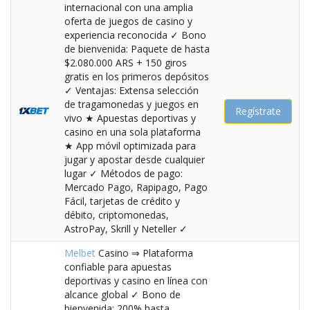
internacional con una amplia
oferta de juegos de casino y
experiencia reconocida ✓ Bono
de bienvenida: Paquete de hasta
$2.080.000 ARS + 150 giros
gratis en los primeros depósitos
✓ Ventajas: Extensa selección
de tragamonedas y juegos en
Regístrate
vivo ★ Apuestas deportivas y
casino en una sola plataforma
★ App móvil optimizada para
jugar y apostar desde cualquier
lugar ✓ Métodos de pago:
Mercado Pago, Rapipago, Pago
Fácil, tarjetas de crédito y
débito, criptomonedas,
AstroPay, Skrill y Neteller ✓
Melbet
Casino ⇒ Plataforma
confiable para apuestas
deportivas y casino en línea con
alcance global ✓ Bono de
bienvenida: 200% hasta