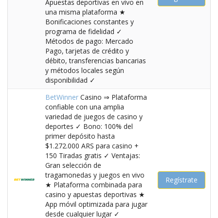
Apuestas deportivas en vivo en
una misma plataforma ★
Bonificaciones constantes y
programa de fidelidad ✓
Métodos de pago: Mercado
Pago, tarjetas de crédito y
débito, transferencias bancarias
y métodos locales según
disponibilidad ✓
BetWinner
Casino ⇒ Plataforma
confiable con una amplia
variedad de juegos de casino y
deportes ✓ Bono: 100% del
primer depósito hasta
$1.272.000 ARS para casino +
150 Tiradas gratis ✓ Ventajas:
Gran selección de
tragamonedas y juegos en vivo
Regístrate
★ Plataforma combinada para
casino y apuestas deportivas ★
App móvil optimizada para jugar
desde cualquier lugar ✓