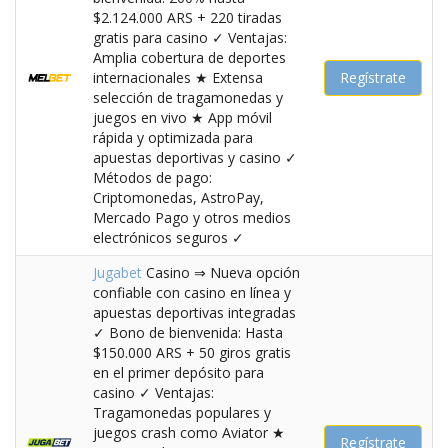
$2.124.000 ARS + 220 tiradas
gratis para casino ✓ Ventajas:
Amplia cobertura de deportes
internacionales ★ Extensa
Regístrate
selección de tragamonedas y
juegos en vivo ★ App móvil
rápida y optimizada para
apuestas deportivas y casino ✓
Métodos de pago:
Criptomonedas, AstroPay,
Mercado Pago y otros medios
electrónicos seguros ✓
Jugabet
Casino ⇒ Nueva opción
confiable con casino en línea y
apuestas deportivas integradas
✓ Bono de bienvenida: Hasta
$150.000 ARS + 50 giros gratis
en el primer depósito para
casino ✓ Ventajas:
Tragamonedas populares y
juegos crash como Aviator ★
Regístrate