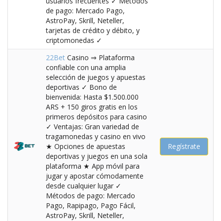
usuarios frecuentes ✓ Métodos
de pago: Mercado Pago,
AstroPay, Skrill, Neteller,
tarjetas de crédito y débito, y
criptomonedas ✓
22Bet
Casino ⇒ Plataforma
confiable con una amplia
selección de juegos y apuestas
deportivas ✓ Bono de
bienvenida: Hasta $1.500.000
ARS + 150 giros gratis en los
primeros depósitos para casino
✓ Ventajas: Gran variedad de
tragamonedas y casino en vivo
★ Opciones de apuestas
Regístrate
deportivas y juegos en una sola
plataforma ★ App móvil para
jugar y apostar cómodamente
desde cualquier lugar ✓
Métodos de pago: Mercado
Pago, Rapipago, Pago Fácil,
AstroPay, Skrill, Neteller,