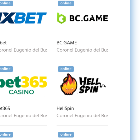
online
online
xbet
BC.GAME
oronel Eugenio del Busto
Coronel Eugenio del Busto
online
online
et365
HellSpin
oronel Eugenio del Busto
Coronel Eugenio del Busto
online
online