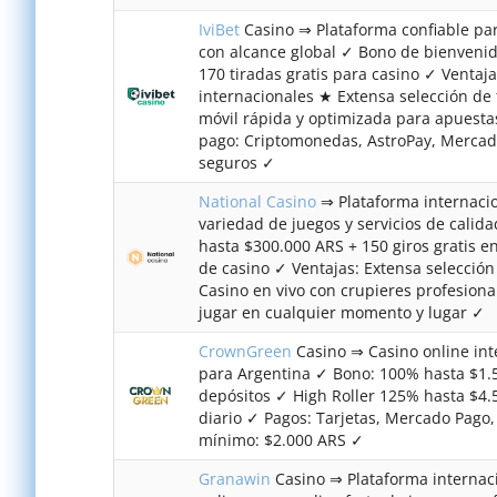
IviBet
Casino ⇒ Plataforma confiable par
con alcance global ✓ Bono de bienveni
170 tiradas gratis para casino ✓ Ventaj
internacionales ★ Extensa selección de
móvil rápida y optimizada para apuesta
pago: Criptomonedas, AstroPay, Mercado
seguros ✓
National Casino
⇒ Plataforma internacio
variedad de juegos y servicios de cali
hasta $300.000 ARS + 150 giros gratis e
de casino ✓ Ventajas: Extensa selecci
Casino en vivo con crupieres profesiona
jugar en cualquier momento y lugar ✓
CrownGreen
Casino ⇒ Casino online int
para Argentina ✓ Bono: 100% hasta $1.
depósitos ✓ High Roller 125% hasta $4
diario ✓ Pagos: Tarjetas, Mercado Pago, 
mínimo: $2.000 ARS ✓
Granawin
Casino ⇒ Plataforma internaci