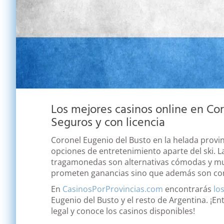
Los mejores casinos online en Co
Seguros y con licencia
Coronel Eugenio del Busto en la helada provi
opciones de entretenimiento aparte del ski. L
tragamonedas son alternativas cómodas y muy
prometen ganancias sino que además son co
En
CasinosPorProvincias.com
encontrarás
los
Eugenio del Busto y el resto de Argentina. ¡En
legal y conoce los casinos disponibles!