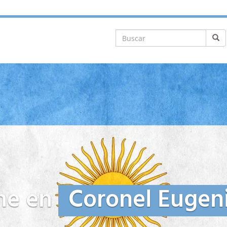
ine en
Coronel Eugeni