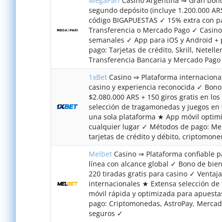
MegaPari
Casino Argentina ⇒ Gran bono
segundo depósito (incluye 1.200.000 ARS
código BIGAPUESTAS ✓ 15% extra con pa
Transferencia o Mercado Pago ✓ Casino
semanales ✓ App para iOS y Android + 
pago: Tarjetas de crédito, Skrill, Netell
Transferencia Bancaria y Mercado Pago
1xBet
Casino ⇒ Plataforma internacional
casino y experiencia reconocida ✓ Bono
$2.080.000 ARS + 150 giros gratis en lo
selección de tragamonedas y juegos en 
una sola plataforma ★ App móvil optimi
cualquier lugar ✓ Métodos de pago: Mer
tarjetas de crédito y débito, criptomoned
Melbet
Casino ⇒ Plataforma confiable p
línea con alcance global ✓ Bono de bie
220 tiradas gratis para casino ✓ Ventaj
internacionales ★ Extensa selección de
móvil rápida y optimizada para apuesta
pago: Criptomonedas, AstroPay, Mercado
seguros ✓