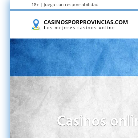
Skip
18+ | Juega con responsabilidad |
to
main
content
Casinos onl