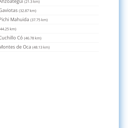
Anzoátegui
(21.3 km)
Gaviotas
(32.87 km)
Pichi Mahuida
(37.75 km)
(44.25 km)
Cuchillo Có
(46.78 km)
Montes de Oca
(48.13 km)