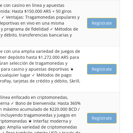
 con casino en línea y apuestas
nida: Hasta $150.000 ARS + 50 giros
no ✓ Ventajas: Tragamonedas populares y
deportivas en vivo en una misma
Regístrate
s y programa de fidelidad ✓ Métodos de
y débito, transferencias bancarias y
✓
le con una amplia variedad de juegos de
mer depósito hasta $1.272.000 ARS para
 Gran selección de tragamonedas y
 para casino y apuestas deportivas ★
Regístrate
 cualquier lugar ✓ Métodos de pago:
Pay, tarjetas de crédito y débito, Skrill,
 línea enfocado en criptomonedas,
derna ✓ Bono de bienvenida: Hasta 360%
 un máximo acumulado de $220.000 BCD /
, incluyendo tragamonedas y juegos en
Regístrate
 criptomonedas ★ Interfaz moderna y
ago: Amplia variedad de criptomonedas
as ✓ Pero también admite USD a través de