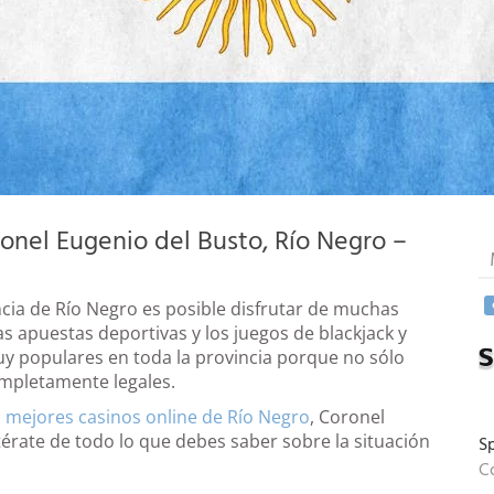
ronel Eugenio del Busto, Río Negro –
ncia de Río Negro es posible disfrutar de muchas
as apuestas deportivas y los juegos de blackjack y
 populares en toda la provincia porque no sólo
mpletamente legales.
 mejores casinos online de Río Negro
, Coronel
térate de todo lo que debes saber sobre la situación
S
C