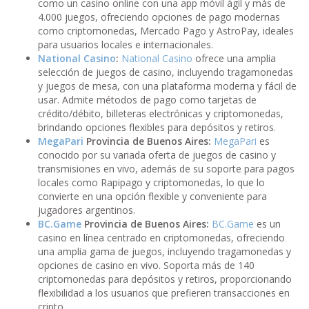
como un casino online con una app móvil ágil y más de
4.000 juegos, ofreciendo opciones de pago modernas
como criptomonedas, Mercado Pago y AstroPay, ideales
para usuarios locales e internacionales.
National Casino
:
National Casino
ofrece una amplia
selección de juegos de casino, incluyendo tragamonedas
y juegos de mesa, con una plataforma moderna y fácil de
usar. Admite métodos de pago como tarjetas de
crédito/débito, billeteras electrónicas y criptomonedas,
brindando opciones flexibles para depósitos y retiros.
MegaPari
Provincia de Buenos Aires:
MegaPari
es
conocido por su variada oferta de juegos de casino y
transmisiones en vivo, además de su soporte para pagos
locales como Rapipago y criptomonedas, lo que lo
convierte en una opción flexible y conveniente para
jugadores argentinos.
BC.Game
Provincia de Buenos Aires:
BC.Game
es un
casino en línea centrado en criptomonedas, ofreciendo
una amplia gama de juegos, incluyendo tragamonedas y
opciones de casino en vivo. Soporta más de 140
criptomonedas para depósitos y retiros, proporcionando
flexibilidad a los usuarios que prefieren transacciones en
cripto.