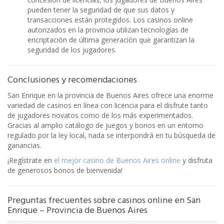
pueden tener la seguridad de que sus datos y
transacciones están protegidos. Los casinos online
autorizados en la provincia utilizan tecnologías de
encriptación de última generación que garantizan la
seguridad de los jugadores.
Conclusiones y recomendaciones
San Enrique en la provincia de Buenos Aires ofrece una enorme
variedad de casinos en línea con licencia para el disfrute tanto
de jugadores novatos como de los más experimentados.
Gracias al amplio catálogo de juegos y bonos en un entorno
regulado por la ley local, nada se interpondrá en tu búsqueda de
ganancias.
¡Regístrate en
el mejor casino de Buenos Aires online
y disfruta
de generosos bonos de bienvenida!
Preguntas frecuentes sobre casinos online en San
Enrique – Provincia de Buenos Aires