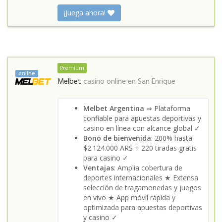
¡Juega ahora!
Premium
online
Melbet
casino online en
San Enrique
Melbet Argentina
⇒ Plataforma
confiable para apuestas deportivas y
casino en línea con alcance global ✓
Bono de bienvenida
: 200% hasta
$2.124.000 ARS + 220 tiradas gratis
para casino ✓
Ventajas
: Amplia cobertura de
deportes internacionales ★ Extensa
selección de tragamonedas y juegos
en vivo ★ App móvil rápida y
optimizada para apuestas deportivas
y casino ✓