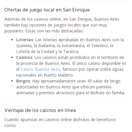
Ofertas de juego local en San Enrique
Además de los casinos online, en San Enrique, Buenos Aires
también hay opciones de juegos locales que son muy
populares. Estas son las más destacadas:
Loterías
: Las loterías aprobadas en Buenos Aires son la
Quiniela, la Bailarina, la Instantánea, el TeleKino, la
Lotería de la Ciudad y la Tarasca.
Casinos
: Los casinos están prohibidos en el territorio de
la provincia de Buenos Aires. El único casino disponible es
el
Casino Buenos Aires
, famoso por operar sobre aguas
nacionales en Puerto Madero.
Bingos
: Hay aproximadamente unas 45 salas de bingo
autorizadas en Buenos Aires que ofrecen partidas
animadas y premios atractivos para el disfrute en familia.
Ventajas de los casinos en línea
Cuando apuestas en casinos online disfrutas de beneficios
como: