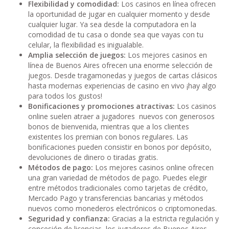
Flexibilidad y comodidad:
Los casinos en línea ofrecen
la oportunidad de jugar en cualquier momento y desde
cualquier lugar. Ya sea desde la computadora en la
comodidad de tu casa o donde sea que vayas con tu
celular, la flexibilidad es inigualable.
Amplia selección de juegos:
Los mejores casinos en
línea de Buenos Aires ofrecen una enorme selección de
juegos. Desde tragamonedas y juegos de cartas clásicos
hasta modernas experiencias de casino en vivo ¡hay algo
para todos los gustos!
Bonificaciones y promociones atractivas:
Los casinos
online suelen atraer a jugadores nuevos con generosos
bonos de bienvenida, mientras que a los clientes
existentes los premian con bonos regulares. Las
bonificaciones pueden consistir en bonos por depósito,
devoluciones de dinero o tiradas gratis.
Métodos de pago:
Los mejores casinos online ofrecen
una gran variedad de métodos de pago. Puedes elegir
entre métodos tradicionales como tarjetas de crédito,
Mercado Pago y transferencias bancarias y métodos
nuevos como monederos electrónicos o criptomonedas.
Seguridad y confianza:
Gracias a la estricta regulación y
concesión de licencias, los jugadores de Buenos Aires