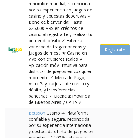
renombre mundial, reconocida
por su experiencia en juegos de
casino y apuestas deportivas ✓
Bono de bienvenida: Hasta
$25.000 ARS en créditos de
casino al registrarte y realizar tu
primer depósito ✓ Extensa
variedad de tragamonedas y
Regístrate
juegos de mesa ★ Casino en
vivo con crupieres reales ★
Aplicación móvil intuitiva para
disfrutar de juegos en cualquier
momento ✓ Mercado Pago,
AstroPay, tarjetas de crédito y
débito, y transferencias
bancarias ✓ Licencia: Provincia
de Buenos Aires y CABA ✓
Betsson
Casino ⇒ Plataforma
confiable y segura, reconocida
por su experiencia internacional
y destacada oferta de juegos en
Argentina ✓ 100% del primer