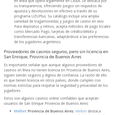
en línea que opera legalmente en CABA. Se destaca por
su transparencia, ofreciendo juegos sin requisitos de
apuesta y devoluciones en efectivo a través de su
programa UZUPlus. Su catálogo incluye una amplia
variedad de tragamonedas y juegos de casino en vivo.
Para depósitos y retiros, acepta métodos de pago locales
como Mercado Pago, tarjetas de crédito/débito y
transferencias bancarias, adaptándose a las preferencias
de los jugadores argentinos.
Proveedores de casinos seguros, pero sin licencia en
San Enrique, Provincia de Buenos Aires
Es importante señalar que aunque algunos proveedores de
casinos en línea no tienen licencia en Provincia de Buenos Aires,
siguen siendo seguros y dignos de confianza. La razón de ello
es que tienen licencia en otros países, donde cumplen con
normas estrictas para respetar la seguridad y privacidad de los
jugadores.
Estos son algunos casinos online confiables que aceptan
usuarios de San Enrique Provincia de Buenos Aires:
Melbet
Provincia de Buenos Aires:
Melbet
destaca