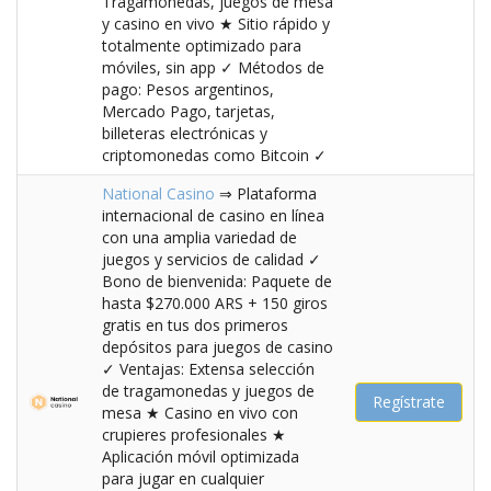
Tragamonedas, juegos de mesa
y casino en vivo ★ Sitio rápido y
totalmente optimizado para
móviles, sin app ✓ Métodos de
pago: Pesos argentinos,
Mercado Pago, tarjetas,
billeteras electrónicas y
criptomonedas como Bitcoin ✓
National Casino
⇒ Plataforma
internacional de casino en línea
con una amplia variedad de
juegos y servicios de calidad ✓
Bono de bienvenida: Paquete de
hasta $270.000 ARS + 150 giros
gratis en tus dos primeros
depósitos para juegos de casino
✓ Ventajas: Extensa selección
de tragamonedas y juegos de
Regístrate
mesa ★ Casino en vivo con
crupieres profesionales ★
Aplicación móvil optimizada
para jugar en cualquier