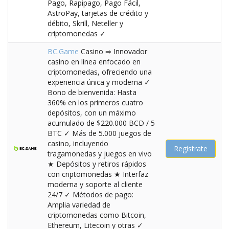
Pago, Rapipago, Pago Fácil,
AstroPay, tarjetas de crédito y
débito, Skrill, Neteller y
criptomonedas ✓
BC.Game
Casino ⇒ Innovador
casino en línea enfocado en
criptomonedas, ofreciendo una
experiencia única y moderna ✓
Bono de bienvenida: Hasta
360% en los primeros cuatro
depósitos, con un máximo
acumulado de $220.000 BCD / 5
BTC ✓ Más de 5.000 juegos de
casino, incluyendo
Regístrate
tragamonedas y juegos en vivo
★ Depósitos y retiros rápidos
con criptomonedas ★ Interfaz
moderna y soporte al cliente
24/7 ✓ Métodos de pago:
Amplia variedad de
criptomonedas como Bitcoin,
Ethereum, Litecoin y otras ✓