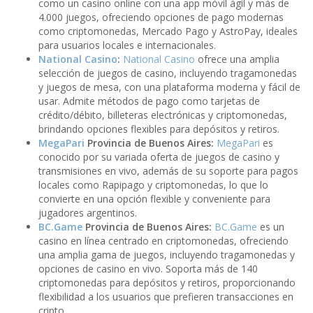
como un casino online con una app móvil ágil y más de
4.000 juegos, ofreciendo opciones de pago modernas
como criptomonedas, Mercado Pago y AstroPay, ideales
para usuarios locales e internacionales.
National Casino
:
National Casino
ofrece una amplia
selección de juegos de casino, incluyendo tragamonedas
y juegos de mesa, con una plataforma moderna y fácil de
usar. Admite métodos de pago como tarjetas de
crédito/débito, billeteras electrónicas y criptomonedas,
brindando opciones flexibles para depósitos y retiros.
MegaPari
Provincia de Buenos Aires:
MegaPari
es
conocido por su variada oferta de juegos de casino y
transmisiones en vivo, además de su soporte para pagos
locales como Rapipago y criptomonedas, lo que lo
convierte en una opción flexible y conveniente para
jugadores argentinos.
BC.Game
Provincia de Buenos Aires:
BC.Game
es un
casino en línea centrado en criptomonedas, ofreciendo
una amplia gama de juegos, incluyendo tragamonedas y
opciones de casino en vivo. Soporta más de 140
criptomonedas para depósitos y retiros, proporcionando
flexibilidad a los usuarios que prefieren transacciones en
cripto.