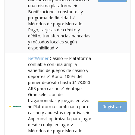
una misma plataforma ★
Bonificaciones constantes y
programa de fidelidad ✓
Métodos de pago: Mercado
Pago, tarjetas de crédito y
débito, transferencias bancarias
y métodos locales según
disponibilidad ✓
BetWinner
Casino ⇒ Plataforma
confiable con una amplia
variedad de juegos de casino y
deportes ✓ Bono: 100% del
primer depósito hasta $178.000
ARS para casino ✓ Ventajas:
Gran selección de
tragamonedas y juegos en vivo
★ Plataforma combinada para
Regístrate
casino y apuestas deportivas ★
App móvil optimizada para jugar
desde cualquier lugar ✓
Métodos de pago: Mercado