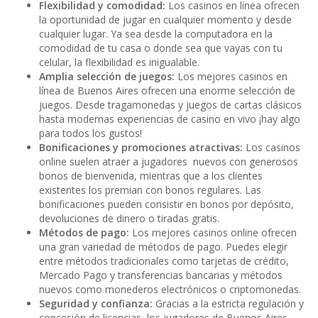
Flexibilidad y comodidad:
Los casinos en línea ofrecen
la oportunidad de jugar en cualquier momento y desde
cualquier lugar. Ya sea desde la computadora en la
comodidad de tu casa o donde sea que vayas con tu
celular, la flexibilidad es inigualable.
Amplia selección de juegos:
Los mejores casinos en
línea de Buenos Aires ofrecen una enorme selección de
juegos. Desde tragamonedas y juegos de cartas clásicos
hasta modernas experiencias de casino en vivo ¡hay algo
para todos los gustos!
Bonificaciones y promociones atractivas:
Los casinos
online suelen atraer a jugadores nuevos con generosos
bonos de bienvenida, mientras que a los clientes
existentes los premian con bonos regulares. Las
bonificaciones pueden consistir en bonos por depósito,
devoluciones de dinero o tiradas gratis.
Métodos de pago:
Los mejores casinos online ofrecen
una gran variedad de métodos de pago. Puedes elegir
entre métodos tradicionales como tarjetas de crédito,
Mercado Pago y transferencias bancarias y métodos
nuevos como monederos electrónicos o criptomonedas.
Seguridad y confianza:
Gracias a la estricta regulación y
concesión de licencias, los jugadores de Buenos Aires