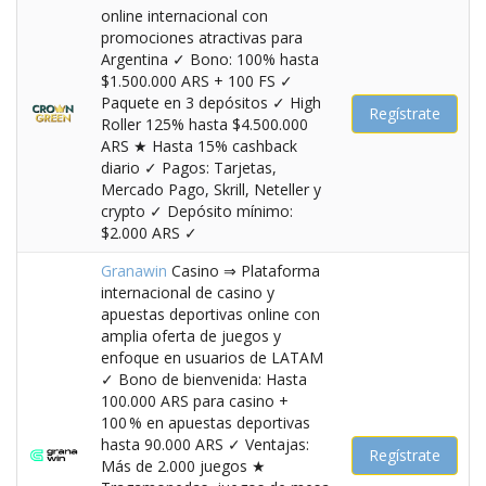
online internacional con
promociones atractivas para
Argentina ✓ Bono: 100% hasta
$1.500.000 ARS + 100 FS ✓
Paquete en 3 depósitos ✓ High
Regístrate
Roller 125% hasta $4.500.000
ARS ★ Hasta 15% cashback
diario ✓ Pagos: Tarjetas,
Mercado Pago, Skrill, Neteller y
crypto ✓ Depósito mínimo:
$2.000 ARS ✓
Granawin
Casino ⇒ Plataforma
internacional de casino y
apuestas deportivas online con
amplia oferta de juegos y
enfoque en usuarios de LATAM
✓ Bono de bienvenida: Hasta
100.000 ARS para casino +
100 % en apuestas deportivas
hasta 90.000 ARS ✓ Ventajas:
Regístrate
Más de 2.000 juegos ★