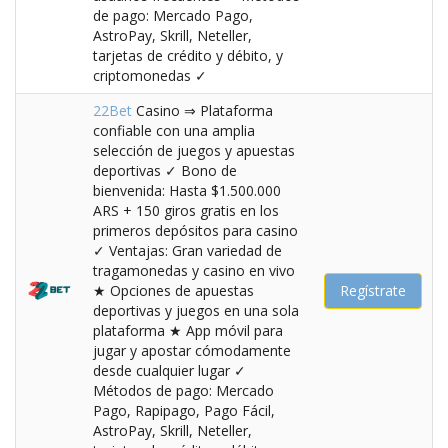
de pago: Mercado Pago,
AstroPay, Skrill, Neteller,
tarjetas de crédito y débito, y
criptomonedas ✓
22Bet
Casino ⇒ Plataforma
confiable con una amplia
selección de juegos y apuestas
deportivas ✓ Bono de
bienvenida: Hasta $1.500.000
ARS + 150 giros gratis en los
primeros depósitos para casino
✓ Ventajas: Gran variedad de
tragamonedas y casino en vivo
★ Opciones de apuestas
Regístrate
deportivas y juegos en una sola
plataforma ★ App móvil para
jugar y apostar cómodamente
desde cualquier lugar ✓
Métodos de pago: Mercado
Pago, Rapipago, Pago Fácil,
AstroPay, Skrill, Neteller,