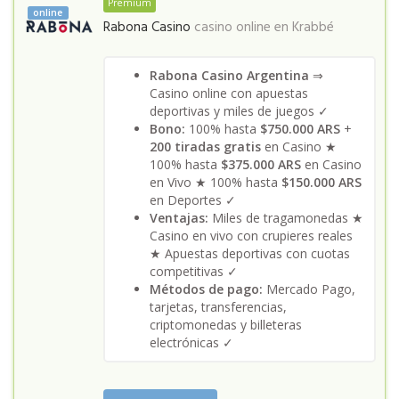
Premium
online
Rabona Casino
casino online en
Krabbé
Rabona Casino Argentina
⇒
Casino online con apuestas
deportivas y miles de juegos ✓
Bono:
100% hasta
$750.000 ARS
+
200 tiradas gratis
en Casino ★
100% hasta
$375.000 ARS
en Casino
en Vivo ★ 100% hasta
$150.000 ARS
en Deportes ✓
Ventajas:
Miles de tragamonedas ★
Casino en vivo con crupieres reales
★ Apuestas deportivas con cuotas
competitivas ✓
Métodos de pago:
Mercado Pago,
tarjetas, transferencias,
criptomonedas y billeteras
electrónicas ✓