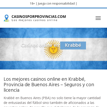
Skip
18+ | Juega con responsabilidad |
to
main
content
Toggl
navig
Casinos online en
Krabbé
Los mejores casinos online en Krabbé,
Provincia de Buenos Aires – Seguros y con
licencia
Krabbé en Buenos Aires (PBA) no solo tiene la mayor cantidad
de entusiastas del fútbol sino también de aficionados a las