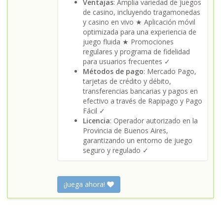
Ventajas
: Amplia variedad de juegos
de casino, incluyendo tragamonedas
y casino en vivo ★ Aplicación móvil
optimizada para una experiencia de
juego fluida ★ Promociones
regulares y programa de fidelidad
para usuarios frecuentes ✓
Métodos de pago
: Mercado Pago,
tarjetas de crédito y débito,
transferencias bancarias y pagos en
efectivo a través de Rapipago y Pago
Fácil ✓
Licencia
: Operador autorizado en la
Provincia de Buenos Aires,
garantizando un entorno de juego
seguro y regulado ✓
¡Juega ahora!