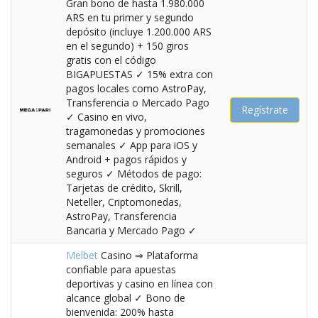
Gran bono de hasta 1.980.000
ARS en tu primer y segundo
depósito (incluye 1.200.000 ARS
en el segundo) + 150 giros
gratis con el código
BIGAPUESTAS ✓ 15% extra con
pagos locales como AstroPay,
Transferencia o Mercado Pago
Regístrate
✓ Casino en vivo,
tragamonedas y promociones
semanales ✓ App para iOS y
Android + pagos rápidos y
seguros ✓ Métodos de pago:
Tarjetas de crédito, Skrill,
Neteller, Criptomonedas,
AstroPay, Transferencia
Bancaria y Mercado Pago ✓
Melbet
Casino ⇒ Plataforma
confiable para apuestas
deportivas y casino en línea con
alcance global ✓ Bono de
bienvenida: 200% hasta