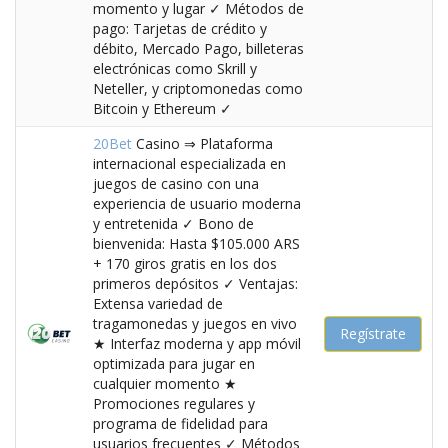
momento y lugar ✓ Métodos de
pago: Tarjetas de crédito y
débito, Mercado Pago, billeteras
electrónicas como Skrill y
Neteller, y criptomonedas como
Bitcoin y Ethereum ✓
20Bet
Casino ⇒ Plataforma
internacional especializada en
juegos de casino con una
experiencia de usuario moderna
y entretenida ✓ Bono de
bienvenida: Hasta $105.000 ARS
+ 170 giros gratis en los dos
primeros depósitos ✓ Ventajas:
Extensa variedad de
tragamonedas y juegos en vivo
Regístrate
★ Interfaz moderna y app móvil
optimizada para jugar en
cualquier momento ★
Promociones regulares y
programa de fidelidad para
usuarios frecuentes ✓ Métodos