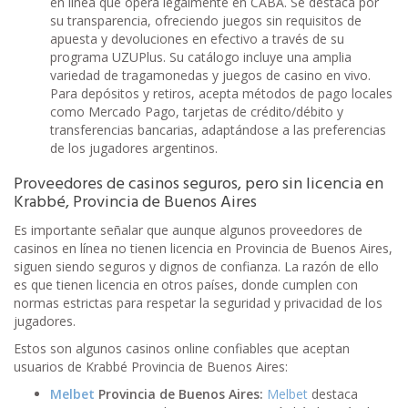
en línea que opera legalmente en CABA. Se destaca por
su transparencia, ofreciendo juegos sin requisitos de
apuesta y devoluciones en efectivo a través de su
programa UZUPlus. Su catálogo incluye una amplia
variedad de tragamonedas y juegos de casino en vivo.
Para depósitos y retiros, acepta métodos de pago locales
como Mercado Pago, tarjetas de crédito/débito y
transferencias bancarias, adaptándose a las preferencias
de los jugadores argentinos.
Proveedores de casinos seguros, pero sin licencia en
Krabbé, Provincia de Buenos Aires
Es importante señalar que aunque algunos proveedores de
casinos en línea no tienen licencia en Provincia de Buenos Aires,
siguen siendo seguros y dignos de confianza. La razón de ello
es que tienen licencia en otros países, donde cumplen con
normas estrictas para respetar la seguridad y privacidad de los
jugadores.
Estos son algunos casinos online confiables que aceptan
usuarios de Krabbé Provincia de Buenos Aires:
Melbet
Provincia de Buenos Aires:
Melbet
destaca