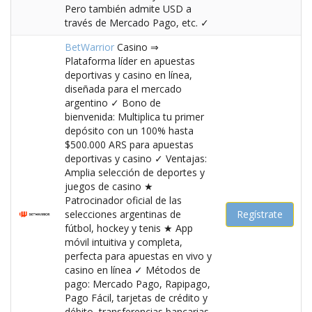
Pero también admite USD a
través de Mercado Pago, etc. ✓
BetWarrior
Casino ⇒
Plataforma líder en apuestas
deportivas y casino en línea,
diseñada para el mercado
argentino ✓ Bono de
bienvenida: Multiplica tu primer
depósito con un 100% hasta
$500.000 ARS para apuestas
deportivas y casino ✓ Ventajas:
Amplia selección de deportes y
juegos de casino ★
Patrocinador oficial de las
selecciones argentinas de
Regístrate
fútbol, hockey y tenis ★ App
móvil intuitiva y completa,
perfecta para apuestas en vivo y
casino en línea ✓ Métodos de
pago: Mercado Pago, Rapipago,
Pago Fácil, tarjetas de crédito y
débito, transferencias bancarias