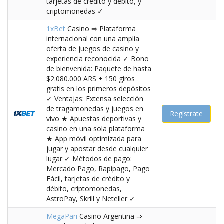
tarjetas de crédito y débito, y
criptomonedas ✓
1xBet
Casino ⇒ Plataforma
internacional con una amplia
oferta de juegos de casino y
experiencia reconocida ✓ Bono
de bienvenida: Paquete de hasta
$2.080.000 ARS + 150 giros
gratis en los primeros depósitos
✓ Ventajas: Extensa selección
de tragamonedas y juegos en
Regístrate
vivo ★ Apuestas deportivas y
casino en una sola plataforma
★ App móvil optimizada para
jugar y apostar desde cualquier
lugar ✓ Métodos de pago:
Mercado Pago, Rapipago, Pago
Fácil, tarjetas de crédito y
débito, criptomonedas,
AstroPay, Skrill y Neteller ✓
MegaPari
Casino Argentina ⇒