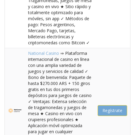
Tragamonedas, juegos de mesa
y casino en vivo ★ Sitio rápido y
totalmente optimizado para
móviles, sin app ✓ Métodos de
pago: Pesos argentinos,
Mercado Pago, tarjetas,
billeteras electrónicas y
criptomonedas como Bitcoin ✓
National Casino
⇒ Plataforma
internacional de casino en línea
con una amplia variedad de
juegos y servicios de calidad ✓
Bono de bienvenida: Paquete de
hasta $270.000 ARS + 150 giros
gratis en tus dos primeros
depósitos para juegos de casino
✓ Ventajas: Extensa selección
de tragamonedas y juegos de
Regístrate
mesa ★ Casino en vivo con
crupieres profesionales ★
Aplicación móvil optimizada
para jugar en cualquier