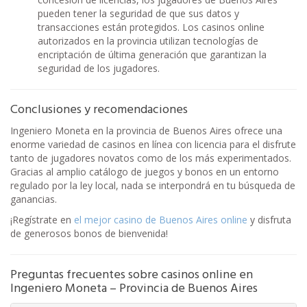
pueden tener la seguridad de que sus datos y
transacciones están protegidos. Los casinos online
autorizados en la provincia utilizan tecnologías de
encriptación de última generación que garantizan la
seguridad de los jugadores.
Conclusiones y recomendaciones
Ingeniero Moneta en la provincia de Buenos Aires ofrece una
enorme variedad de casinos en línea con licencia para el disfrute
tanto de jugadores novatos como de los más experimentados.
Gracias al amplio catálogo de juegos y bonos en un entorno
regulado por la ley local, nada se interpondrá en tu búsqueda de
ganancias.
¡Regístrate en
el mejor casino de Buenos Aires online
y disfruta
de generosos bonos de bienvenida!
Preguntas frecuentes sobre casinos online en
Ingeniero Moneta – Provincia de Buenos Aires