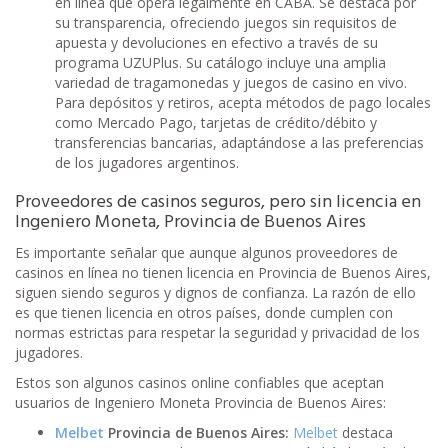
en línea que opera legalmente en CABA. Se destaca por
su transparencia, ofreciendo juegos sin requisitos de
apuesta y devoluciones en efectivo a través de su
programa UZUPlus. Su catálogo incluye una amplia
variedad de tragamonedas y juegos de casino en vivo.
Para depósitos y retiros, acepta métodos de pago locales
como Mercado Pago, tarjetas de crédito/débito y
transferencias bancarias, adaptándose a las preferencias
de los jugadores argentinos.
Proveedores de casinos seguros, pero sin licencia en
Ingeniero Moneta, Provincia de Buenos Aires
Es importante señalar que aunque algunos proveedores de
casinos en línea no tienen licencia en Provincia de Buenos Aires,
siguen siendo seguros y dignos de confianza. La razón de ello
es que tienen licencia en otros países, donde cumplen con
normas estrictas para respetar la seguridad y privacidad de los
jugadores.
Estos son algunos casinos online confiables que aceptan
usuarios de Ingeniero Moneta Provincia de Buenos Aires:
Melbet
Provincia de Buenos Aires:
Melbet
destaca