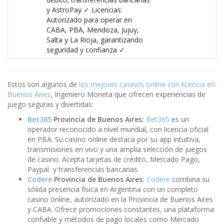
y AstroPay ✓ Licencias:
Autorizado para operar en
CABA, PBA, Mendoza, Jujuy,
Salta y La Rioja, garantizando
seguridad y confianza ✓
Estos son algunos de
los mejores casinos online con licencia en
Buenos Aires
, Ingeniero Moneta que ofrecen experiencias de
juego seguras y divertidas:
Bet365
Provincia de Buenos Aires:
Bet365
es un
operador reconocido a nivel mundial, con licencia oficial
en PBA. Su casino online destaca por su app intuitiva,
transmisiones en vivo y una amplia selección de juegos
de casino. Acepta tarjetas de crédito, Mercado Pago,
Paypal y transferencias bancarias.
Codere
Provincia de Buenos Aires:
Codere
combina su
sólida presencia física en Argentina con un completo
casino online, autorizado en la Provincia de Buenos Aires
y CABA. Ofrece promociones constantes, una plataforma
confiable y métodos de pago locales como Mercado