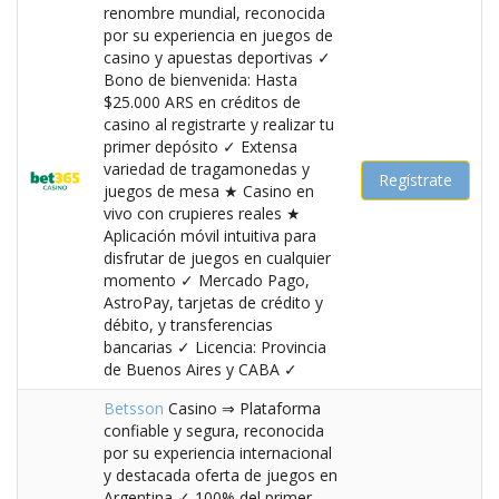
renombre mundial, reconocida
por su experiencia en juegos de
casino y apuestas deportivas ✓
Bono de bienvenida: Hasta
$25.000 ARS en créditos de
casino al registrarte y realizar tu
primer depósito ✓ Extensa
variedad de tragamonedas y
Regístrate
juegos de mesa ★ Casino en
vivo con crupieres reales ★
Aplicación móvil intuitiva para
disfrutar de juegos en cualquier
momento ✓ Mercado Pago,
AstroPay, tarjetas de crédito y
débito, y transferencias
bancarias ✓ Licencia: Provincia
de Buenos Aires y CABA ✓
Betsson
Casino ⇒ Plataforma
confiable y segura, reconocida
por su experiencia internacional
y destacada oferta de juegos en
Argentina ✓ 100% del primer