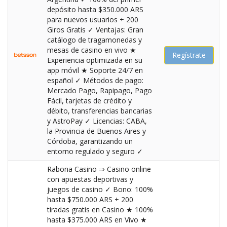
depósito hasta $350.000 ARS
para nuevos usuarios + 200
Giros Gratis ✓ Ventajas: Gran
catálogo de tragamonedas y
mesas de casino en vivo ★
Regístrate
Experiencia optimizada en su
app móvil ★ Soporte 24/7 en
español ✓ Métodos de pago:
Mercado Pago, Rapipago, Pago
Fácil, tarjetas de crédito y
débito, transferencias bancarias
y AstroPay ✓ Licencias: CABA,
la Provincia de Buenos Aires y
Córdoba, garantizando un
entorno regulado y seguro ✓
Rabona Casino ⇒ Casino online
con apuestas deportivas y
juegos de casino ✓ Bono: 100%
hasta $750.000 ARS + 200
tiradas gratis en Casino ★ 100%
hasta $375.000 ARS en Vivo ★