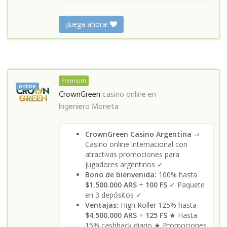
¡Juega ahora!
Premium
online
CrownGreen
casino online en
Ingeniero Moneta
CrownGreen Casino Argentina
⇒
Casino online internacional con
atractivas promociones para
jugadores argentinos ✓
Bono de bienvenida:
100% hasta
$1.500.000 ARS
+
100 FS
✓ Paquete
en 3 depósitos ✓
Ventajas:
High Roller 125% hasta
$4.500.000 ARS
+
125 FS
★ Hasta
15% cashback diario ★ Promociones