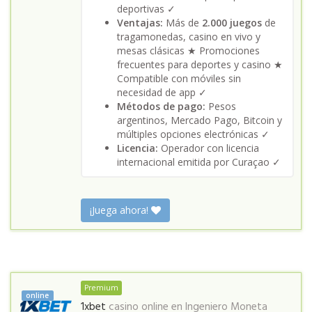
deportivas ✓
Ventajas:
Más de
2.000 juegos
de
tragamonedas, casino en vivo y
mesas clásicas ★ Promociones
frecuentes para deportes y casino ★
Compatible con móviles sin
necesidad de app ✓
Métodos de pago:
Pesos
argentinos, Mercado Pago, Bitcoin y
múltiples opciones electrónicas ✓
Licencia:
Operador con licencia
internacional emitida por Curaçao ✓
¡Juega ahora!
Premium
online
1xbet
casino online en
Ingeniero Moneta