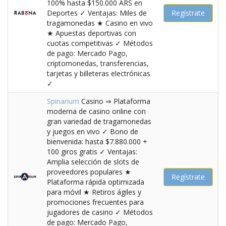
100% hasta $150.000 ARS en
Deportes ✓ Ventajas: Miles de
Regístrate
tragamonedas ★ Casino en vivo
★ Apuestas deportivas con
cuotas competitivas ✓ Métodos
de pago: Mercado Pago,
criptomonedas, transferencias,
tarjetas y billeteras electrónicas
✓
Spinarium
Casino ⇒ Plataforma
moderna de casino online con
gran variedad de tragamonedas
y juegos en vivo ✓ Bono de
bienvenida: hasta $7.880.000 +
100 giros gratis ✓ Ventajas:
Amplia selección de slots de
proveedores populares ★
Regístrate
Plataforma rápida optimizada
para móvil ★ Retiros ágiles y
promociones frecuentes para
jugadores de casino ✓ Métodos
de pago: Mercado Pago,