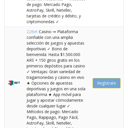
de pago: Mercado Pago,
AstroPay, Skrill, Neteller,
tarjetas de crédito y débito, y
criptomonedas ✓
22Bet
Casino ⇒ Plataforma
confiable con una amplia
selección de juegos y apuestas
deportivas ✓ Bono de
bienvenida: Hasta $1.500.000
ARS + 150 giros gratis en los
primeros depósitos para casino
✓ Ventajas: Gran variedad de
tragamonedas y casino en vivo
★ Opciones de apuestas
Regístrate
deportivas y juegos en una sola
plataforma ★ App móvil para
jugar y apostar cómodamente
desde cualquier lugar ✓
Métodos de pago: Mercado
Pago, Rapipago, Pago Fácil,
AstroPay, Skrill, Neteller,