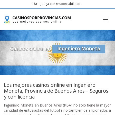
Skip
18+ | Juega con responsabilidad |
to
main
content
Toggl
navig
Casinos online en
Ingeniero Moneta
Los mejores casinos online en Ingeniero
Moneta, Provincia de Buenos Aires – Seguros
y con licencia
Ingeniero Moneta en Buenos Aires (PBA) no solo tiene la mayor
cantidad de entusiastas del fútbol sino también de aficionados a