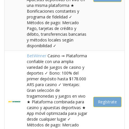
una misma plataforma ★
Bonificaciones constantes y
programa de fidelidad ✓
Métodos de pago: Mercado
Pago, tarjetas de crédito y
débito, transferencias bancarias
y métodos locales según
disponibilidad ✓
BetWinner
Casino ⇒ Plataforma
confiable con una amplia
variedad de juegos de casino y
deportes ✓ Bono: 100% del
primer depósito hasta $178.000
ARS para casino ✓ Ventajas:
Gran selección de
tragamonedas y juegos en vivo
★ Plataforma combinada para
Regístrate
casino y apuestas deportivas ★
App móvil optimizada para jugar
desde cualquier lugar ✓
Métodos de pago: Mercado