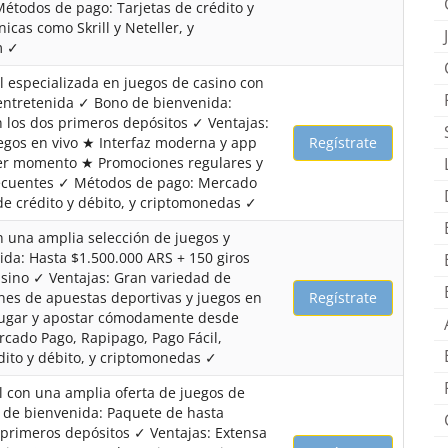
étodos de pago: Tarjetas de crédito y
icas como Skrill y Neteller, y
m ✓
 especializada en juegos de casino con
entretenida ✓ Bono de bienvenida:
n los dos primeros depósitos ✓ Ventajas:
egos en vivo ★ Interfaz moderna y app
Regístrate
ier momento ★ Promociones regulares y
recuentes ✓ Métodos de pago: Mercado
s de crédito y débito, y criptomonedas ✓
 una amplia selección de juegos y
da: Hasta $1.500.000 ARS + 150 giros
asino ✓ Ventajas: Gran variedad de
es de apuestas deportivas y juegos en
Regístrate
jugar y apostar cómodamente desde
cado Pago, Rapipago, Pago Fácil,
rédito y débito, y criptomonedas ✓
 con una amplia oferta de juegos de
 de bienvenida: Paquete de hasta
s primeros depósitos ✓ Ventajas: Extensa