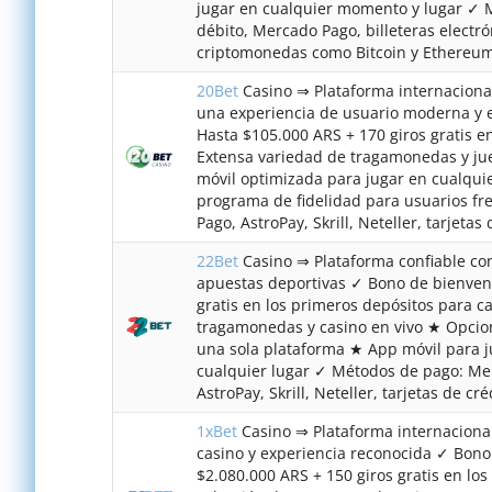
jugar en cualquier momento y lugar ✓ M
débito, Mercado Pago, billeteras electrón
criptomonedas como Bitcoin y Ethereu
20Bet
Casino ⇒ Plataforma internacional
una experiencia de usuario moderna y 
Hasta $105.000 ARS + 170 giros gratis e
Extensa variedad de tragamonedas y ju
móvil optimizada para jugar en cualqu
programa de fidelidad para usuarios f
Pago, AstroPay, Skrill, Neteller, tarjeta
22Bet
Casino ⇒ Plataforma confiable con
apuestas deportivas ✓ Bono de bienveni
gratis en los primeros depósitos para c
tragamonedas y casino en vivo ★ Opcion
una sola plataforma ★ App móvil para 
cualquier lugar ✓ Métodos de pago: Mer
AstroPay, Skrill, Neteller, tarjetas de c
1xBet
Casino ⇒ Plataforma internacional
casino y experiencia reconocida ✓ Bono
$2.080.000 ARS + 150 giros gratis en lo