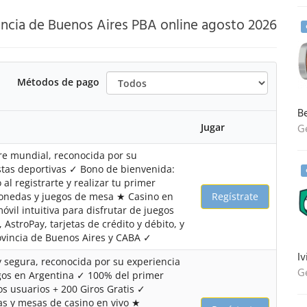
incia de Buenos Aires PBA online agosto 2026
Métodos de pago
B
Jugar
G
e mundial, reconocida por su
stas deportivas ✓ Bono de bienvenida:
al registrarte y realizar tu primer
onedas y juegos de mesa ★ Casino en
Regístrate
óvil intuitiva para disfrutar de juegos
troPay, tarjetas de crédito y débito, y
ovincia de Buenos Aires y CABA ✓
Iv
 segura, reconocida por su experiencia
G
egos en Argentina ✓ 100% del primer
s usuarios + 200 Giros Gratis ✓
s y mesas de casino en vivo ★