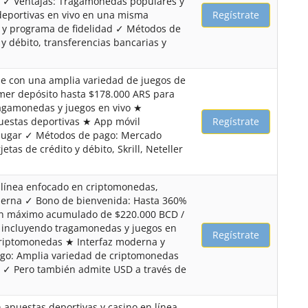
no ✓ Ventajas: Tragamonedas populares y
deportivas en vivo en una misma
Regístrate
s y programa de fidelidad ✓ Métodos de
y débito, transferencias bancarias y
✓
le con una amplia variedad de juegos de
mer depósito hasta $178.000 ARS para
ragamonedas y juegos en vivo ★
uestas deportivas ★ App móvil
Regístrate
 lugar ✓ Métodos de pago: Mercado
etas de crédito y débito, Skrill, Neteller
 línea enfocado en criptomonedas,
derna ✓ Bono de bienvenida: Hasta 360%
 un máximo acumulado de $220.000 BCD /
, incluyendo tragamonedas y juegos en
Regístrate
 criptomonedas ★ Interfaz moderna y
ago: Amplia variedad de criptomonedas
as ✓ Pero también admite USD a través de
 apuestas deportivas y casino en línea,