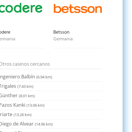
odere
Betsson
ermania
Germania
Otros casinos cercanos
Ingeniero Balbín
(6.94 km)
Trigales
(7.43 km)
Günther
(8.01 km)
Pazos Kanki
(13.06 km)
Iriarte
(13.26 km)
Diego de Alvear
(14.96 km)