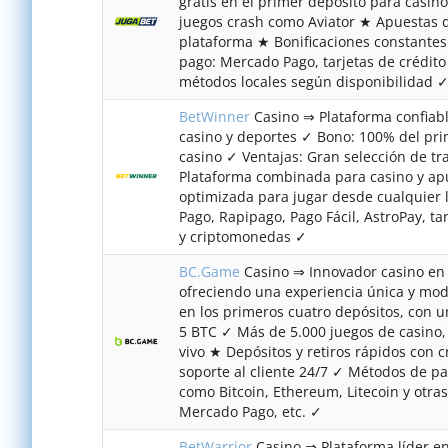
gratis en el primer depósito para casi
juegos crash como Aviator ★ Apuestas 
plataforma ★ Bonificaciones constante
pago: Mercado Pago, tarjetas de crédito 
métodos locales según disponibilidad 
BetWinner
Casino ⇒ Plataforma confiab
casino y deportes ✓ Bono: 100% del pri
casino ✓ Ventajas: Gran selección de t
Plataforma combinada para casino y ap
optimizada para jugar desde cualquier
Pago, Rapipago, Pago Fácil, AstroPay, tarj
y criptomonedas ✓
BC.Game
Casino ⇒ Innovador casino en
ofreciendo una experiencia única y mo
en los primeros cuatro depósitos, con
5 BTC ✓ Más de 5.000 juegos de casino
vivo ★ Depósitos y retiros rápidos con
soporte al cliente 24/7 ✓ Métodos de p
como Bitcoin, Ethereum, Litecoin y otr
Mercado Pago, etc. ✓
BetWarrior
Casino ⇒ Plataforma líder en