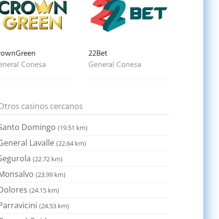
rownGreen
22Bet
eneral Conesa
General Conesa
Otros casinos cercanos
Santo Domingo
(19.51 km)
General Lavalle
(22.64 km)
Segurola
(22.72 km)
Monsalvo
(23.99 km)
Dolores
(24.15 km)
Parravicini
(24.53 km)