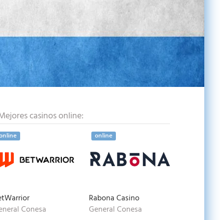
Mejores casinos online:
online
online
etWarrior
Rabona Casino
eneral Conesa
General Conesa