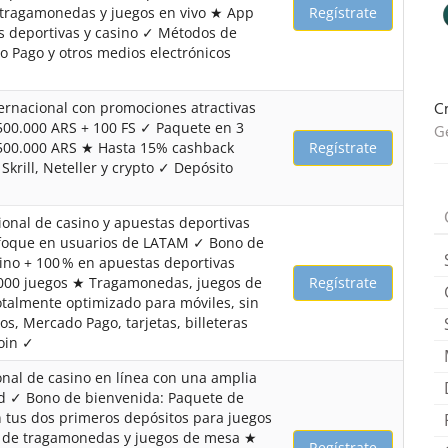
 tragamonedas y juegos en vivo ★ App
Regístrate
s deportivas y casino ✓ Métodos de
 Pago y otros medios electrónicos
C
ernacional con promociones atractivas
500.000 ARS + 100 FS ✓ Paquete en 3
G
.500.000 ARS ★ Hasta 15% cashback
Regístrate
Skrill, Neteller y crypto ✓ Depósito
onal de casino y apuestas deportivas
enfoque en usuarios de LATAM ✓ Bono de
ino + 100 % en apuestas deportivas
.000 juegos ★ Tragamonedas, juegos de
Regístrate
totalmente optimizado para móviles, sin
, Mercado Pago, tarjetas, billeteras
oin ✓
nal de casino en línea con una amplia
dad ✓ Bono de bienvenida: Paquete de
n tus dos primeros depósitos para juegos
ón de tragamonedas y juegos de mesa ★
Regístrate