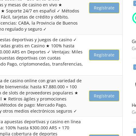
s y mesas de casino en vivo ★
Regístrate
l ★ Soporte 24/7 en español ✓ Métodos
cil, tarjetas de crédito y débito,
icencias: CABA, la Provincia de Buenos
no regulado y seguro ✓
stas deportivas y juegos de casino ✓
G
radas gratis en Casino ★ 100% hasta
G
0.000 ARS en Deportes ✓ Ventajas: Miles
Regístrate
uestas deportivas con cuotas
do Pago, criptomonedas, transferencias,
 de casino online con gran variedad de
e bienvenida: hasta $7.880.000 + 100
ón de slots de proveedores populares ★
Regístrate
l ★ Retiros ágiles y promociones
He
 Métodos de pago: Mercado Pago,
s y otros medios electrónicos seguros ✓
G
a apuestas deportivas y casino en línea
da: 100% hasta $300.000 ARS + 170
Amplia cobertura de deportes