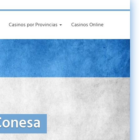
Casinos por Provincias
Casinos Online
Conesa