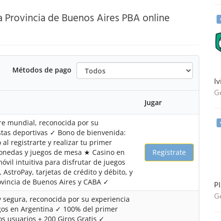
 Provincia de Buenos Aires PBA online
Métodos de pago
Iv
G
Jugar
e mundial, reconocida por su
stas deportivas ✓ Bono de bienvenida:
al registrarte y realizar tu primer
onedas y juegos de mesa ★ Casino en
Regístrate
óvil intuitiva para disfrutar de juegos
troPay, tarjetas de crédito y débito, y
ovincia de Buenos Aires y CABA ✓
P
G
 segura, reconocida por su experiencia
egos en Argentina ✓ 100% del primer
s usuarios + 200 Giros Gratis ✓