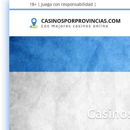
Skip
18+ | Juega con responsabilidad |
to
main
content
Casino