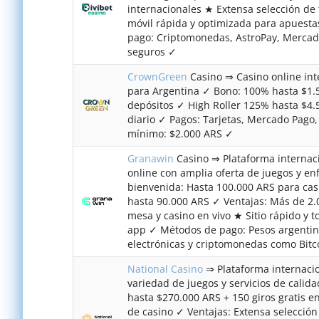
internacionales ★ Extensa selección de
móvil rápida y optimizada para apuesta
pago: Criptomonedas, AstroPay, Mercado
seguros ✓
CrownGreen
Casino ⇒ Casino online int
para Argentina ✓ Bono: 100% hasta $1.
depósitos ✓ High Roller 125% hasta $4
diario ✓ Pagos: Tarjetas, Mercado Pago, 
mínimo: $2.000 ARS ✓
Granawin
Casino ⇒ Plataforma internaci
online con amplia oferta de juegos y 
bienvenida: Hasta 100.000 ARS para cas
hasta 90.000 ARS ✓ Ventajas: Más de 2
mesa y casino en vivo ★ Sitio rápido y 
app ✓ Métodos de pago: Pesos argentinos
electrónicas y criptomonedas como Bitc
National Casino
⇒ Plataforma internacio
variedad de juegos y servicios de cali
hasta $270.000 ARS + 150 giros gratis e
de casino ✓ Ventajas: Extensa selecci