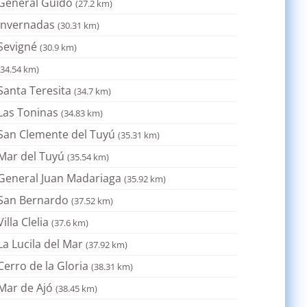
General Guido
(27.2 km)
Invernadas
(30.31 km)
Sevigné
(30.9 km)
(34.54 km)
Santa Teresita
(34.7 km)
Las Toninas
(34.83 km)
San Clemente del Tuyú
(35.31 km)
Mar del Tuyú
(35.54 km)
General Juan Madariaga
(35.92 km)
San Bernardo
(37.52 km)
Villa Clelia
(37.6 km)
La Lucila del Mar
(37.92 km)
Cerro de la Gloria
(38.31 km)
Mar de Ajó
(38.45 km)