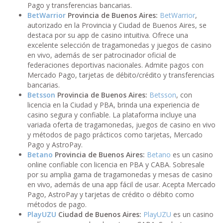
Pago y transferencias bancarias.
BetWarrior
Provincia de Buenos Aires:
BetWarrior
,
autorizado en la Provincia y Ciudad de Buenos Aires, se
destaca por su app de casino intuitiva. Ofrece una
excelente selección de tragamonedas y juegos de casino
en vivo, además de ser patrocinador oficial de
federaciones deportivas nacionales. Admite pagos con
Mercado Pago, tarjetas de débito/crédito y transferencias
bancarias.
Betsson
Provincia de Buenos Aires:
Betsson
, con
licencia en la Ciudad y PBA, brinda una experiencia de
casino segura y confiable. La plataforma incluye una
variada oferta de tragamonedas, juegos de casino en vivo
y métodos de pago prácticos como tarjetas, Mercado
Pago y AstroPay.
Betano
Provincia de Buenos Aires:
Betano
es un casino
online confiable con licencia en PBA y CABA. Sobresale
por su amplia gama de tragamonedas y mesas de casino
en vivo, además de una app fácil de usar. Acepta Mercado
Pago, AstroPay y tarjetas de crédito o débito como
métodos de pago.
PlayUZU
Ciudad de Buenos Aires:
PlayUZU
es un casino