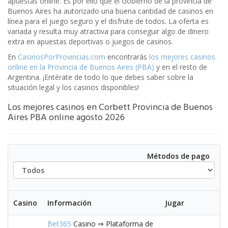
apuestas online. Es por ello que el Gobierno de la provincia de
Buenos Aires ha autorizado una buena cantidad de casinos en
línea para el juego seguro y el disfrute de todos. La oferta es
variada y resulta muy atractiva para conseguir algo de dinero
extra en apuestas deportivas o juegos de casinos.
En
CasinosPorProvincias.com
encontrarás
los mejores casinos
online en la Provincia de Buenos Aires (PBA)
y en el resto de
Argentina. ¡Entérate de todo lo que debes saber sobre la
situación legal y los casinos disponibles!
Los mejores casinos en Corbett Provincia de Buenos
Aires PBA online agosto 2026
Métodos de pago
Casino
Información
Jugar
Bet365
Casino ⇒ Plataforma de