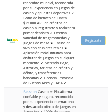
renombre mundial, reconocida
por su experiencia en juegos de
casino y apuestas deportivas ✓
Bono de bienvenida: Hasta
$25.000 ARS en créditos de
casino al registrarte y realizar tu
primer depósito ✓ Extensa
variedad de tragamonedas y
Regístrate
juegos de mesa ★ Casino en
vivo con crupieres reales ★
Aplicación móvil intuitiva para
disfrutar de juegos en cualquier
momento ✓ Mercado Pago,
AstroPay, tarjetas de crédito y
débito, y transferencias
bancarias ✓ Licencia: Provincia
de Buenos Aires y CABA ✓
Betsson
Casino ⇒ Plataforma
confiable y segura, reconocida
por su experiencia internacional
y destacada oferta de juegos en
Argentina ✓ 100% del primer