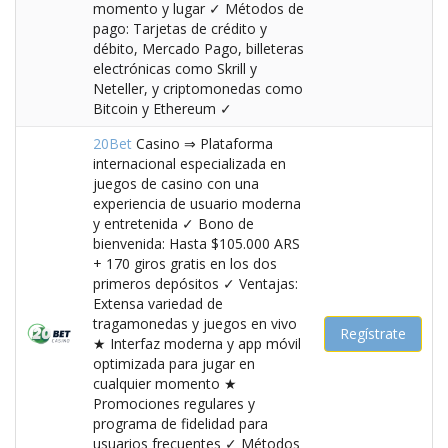
momento y lugar ✓ Métodos de
pago: Tarjetas de crédito y
débito, Mercado Pago, billeteras
electrónicas como Skrill y
Neteller, y criptomonedas como
Bitcoin y Ethereum ✓
20Bet
Casino ⇒ Plataforma
internacional especializada en
juegos de casino con una
experiencia de usuario moderna
y entretenida ✓ Bono de
bienvenida: Hasta $105.000 ARS
+ 170 giros gratis en los dos
primeros depósitos ✓ Ventajas:
Extensa variedad de
tragamonedas y juegos en vivo
Regístrate
★ Interfaz moderna y app móvil
optimizada para jugar en
cualquier momento ★
Promociones regulares y
programa de fidelidad para
usuarios frecuentes ✓ Métodos