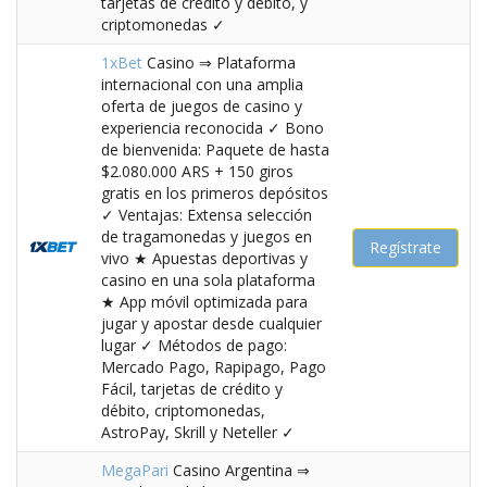
tarjetas de crédito y débito, y
criptomonedas ✓
1xBet
Casino ⇒ Plataforma
internacional con una amplia
oferta de juegos de casino y
experiencia reconocida ✓ Bono
de bienvenida: Paquete de hasta
$2.080.000 ARS + 150 giros
gratis en los primeros depósitos
✓ Ventajas: Extensa selección
de tragamonedas y juegos en
Regístrate
vivo ★ Apuestas deportivas y
casino en una sola plataforma
★ App móvil optimizada para
jugar y apostar desde cualquier
lugar ✓ Métodos de pago:
Mercado Pago, Rapipago, Pago
Fácil, tarjetas de crédito y
débito, criptomonedas,
AstroPay, Skrill y Neteller ✓
MegaPari
Casino Argentina ⇒