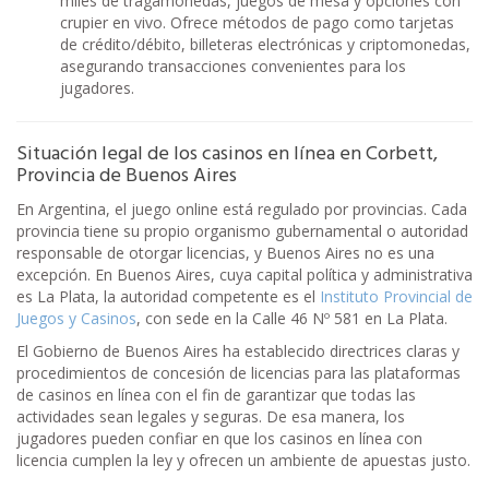
miles de tragamonedas, juegos de mesa y opciones con
crupier en vivo. Ofrece métodos de pago como tarjetas
de crédito/débito, billeteras electrónicas y criptomonedas,
asegurando transacciones convenientes para los
jugadores.
Situación legal de los casinos en línea en Corbett,
Provincia de Buenos Aires
En Argentina, el juego online está regulado por provincias. Cada
provincia tiene su propio organismo gubernamental o autoridad
responsable de otorgar licencias, y Buenos Aires no es una
excepción. En Buenos Aires, cuya capital política y administrativa
es La Plata, la autoridad competente es el
Instituto Provincial de
Juegos y Casinos
, con sede en la Calle 46 Nº 581 en La Plata.
El Gobierno de Buenos Aires ha establecido directrices claras y
procedimientos de concesión de licencias para las plataformas
de casinos en línea con el fin de garantizar que todas las
actividades sean legales y seguras. De esa manera, los
jugadores pueden confiar en que los casinos en línea con
licencia cumplen la ley y ofrecen un ambiente de apuestas justo.