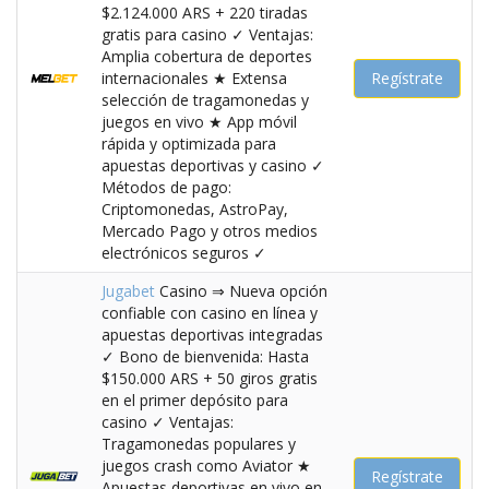
$2.124.000 ARS + 220 tiradas
gratis para casino ✓ Ventajas:
Amplia cobertura de deportes
internacionales ★ Extensa
Regístrate
selección de tragamonedas y
juegos en vivo ★ App móvil
rápida y optimizada para
apuestas deportivas y casino ✓
Métodos de pago:
Criptomonedas, AstroPay,
Mercado Pago y otros medios
electrónicos seguros ✓
Jugabet
Casino ⇒ Nueva opción
confiable con casino en línea y
apuestas deportivas integradas
✓ Bono de bienvenida: Hasta
$150.000 ARS + 50 giros gratis
en el primer depósito para
casino ✓ Ventajas:
Tragamonedas populares y
juegos crash como Aviator ★
Regístrate
Apuestas deportivas en vivo en