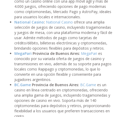
como un casino online con una app móvil ágil y más de
4.000 juegos, ofreciendo opciones de pago modernas
como criptomonedas, Mercado Pago y AstroPay, ideales
para usuarios locales e internacionales.
National Casino
:
National Casino
ofrece una amplia
selección de juegos de casino, incluyendo tragamonedas
y juegos de mesa, con una plataforma moderna y fácil de
usar. Admite métodos de pago como tarjetas de
crédito/débito, billeteras electrónicas y criptomonedas,
brindando opciones flexibles para depósitos y retiros.
MegaPari
Provincia de Buenos Aires:
MegaPari
es
conocido por su variada oferta de juegos de casino y
transmisiones en vivo, además de su soporte para pagos
locales como Rapipago y criptomonedas, lo que lo
convierte en una opción flexible y conveniente para
jugadores argentinos.
BC.Game
Provincia de Buenos Aires:
BC.Game
es un
casino en línea centrado en criptomonedas, ofreciendo
una amplia gama de juegos, incluyendo tragamonedas y
opciones de casino en vivo. Soporta más de 140
criptomonedas para depósitos y retiros, proporcionando
flexibilidad a los usuarios que prefieren transacciones en
cripto.