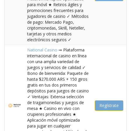
para móvil ★ Retiros ágiles y
promociones frecuentes para
jugadores de casino ✓ Métodos
de pago: Mercado Pago,
criptomonedas, Skrill, Neteller,
tarjetas y otros medios
electrónicos seguros ✓
National Casino
⇒ Plataforma
internacional de casino en línea
con una amplia variedad de
juegos y servicios de calidad ✓
Bono de bienvenida: Paquete de
hasta $270.000 ARS + 150 giros
gratis en tus dos primeros
depósitos para juegos de casino
✓ Ventajas: Extensa selección
de tragamonedas y juegos de
Regístrate
mesa ★ Casino en vivo con
crupieres profesionales ★
Aplicación móvil optimizada
para jugar en cualquier