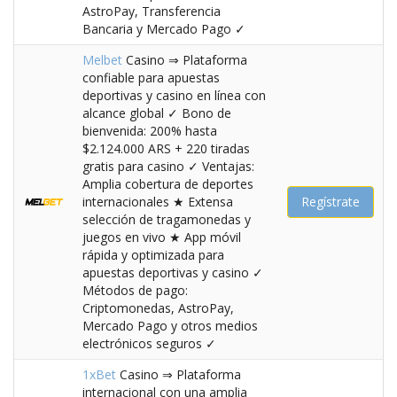
AstroPay, Transferencia
Bancaria y Mercado Pago ✓
Melbet
Casino ⇒ Plataforma
confiable para apuestas
deportivas y casino en línea con
alcance global ✓ Bono de
bienvenida: 200% hasta
$2.124.000 ARS + 220 tiradas
gratis para casino ✓ Ventajas:
Amplia cobertura de deportes
internacionales ★ Extensa
Regístrate
selección de tragamonedas y
juegos en vivo ★ App móvil
rápida y optimizada para
apuestas deportivas y casino ✓
Métodos de pago:
Criptomonedas, AstroPay,
Mercado Pago y otros medios
electrónicos seguros ✓
1xBet
Casino ⇒ Plataforma
internacional con una amplia