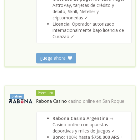
AstroPay, tarjetas de crédito y
débito, Skrill, Neteller y
criptomonedas ✓
Licencia
: Operador autorizado
internacionalmente bajo licencia de
Curazao ✓
¡Juega ahora!
Premium
online
Rabona Casino
casino online en
San Roque
Rabona Casino Argentina
⇒
Casino online con apuestas
deportivas y miles de juegos ✓
Bono:
100% hasta
$750.000 ARS
+