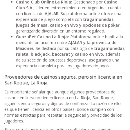
Casino Club Online La Rioja:
Gestionado por
Casino
Club S.A.
, líder en entretenimiento en Argentina, cuenta
con licencia de
AJALAR
. Su plataforma online ofrece una
experiencia de juego completa con
tragamonedas,
juegos de mesa, casino en vivo y opciones de póker
,
garantizando diversión en un entorno regulado.
GuazuBet Casino La Rioja:
Plataforma online habilitada
mediante un acuerdo entre
AJALAR y la provincia de
Misiones
. Se destaca por su catálogo de
tragamonedas,
ruleta, blackjack, baccarat y casino en vivo
, además
de su sección de apuestas deportivas, asegurando una
experiencia completa para los jugadores riojanos.
Proveedores de casinos seguros, pero sin licencia en
San Roque, La Rioja
Es importante señalar que aunque algunos proveedores de
casinos en línea no tienen licencia en La Rioja, San Roque,
siguen siendo seguros y dignos de confianza. La razón de ello
es que tienen licencia en otros países, donde cumplen con
normas estrictas para respetar la seguridad y privacidad de los
jugadores.
Estos son algunos casinos online confiables que aceptan