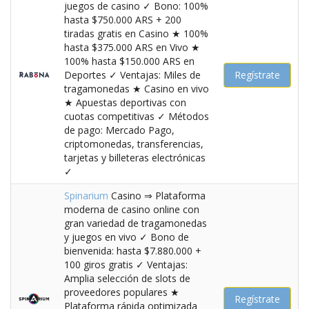
juegos de casino ✓ Bono: 100%
hasta $750.000 ARS + 200
tiradas gratis en Casino ★ 100%
hasta $375.000 ARS en Vivo ★
100% hasta $150.000 ARS en
Deportes ✓ Ventajas: Miles de
Regístrate
tragamonedas ★ Casino en vivo
★ Apuestas deportivas con
cuotas competitivas ✓ Métodos
de pago: Mercado Pago,
criptomonedas, transferencias,
tarjetas y billeteras electrónicas
✓
Spinarium
Casino ⇒ Plataforma
moderna de casino online con
gran variedad de tragamonedas
y juegos en vivo ✓ Bono de
bienvenida: hasta $7.880.000 +
100 giros gratis ✓ Ventajas:
Amplia selección de slots de
proveedores populares ★
Regístrate
Plataforma rápida optimizada