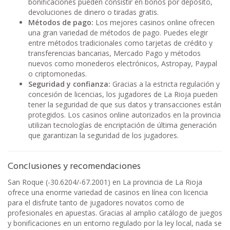
bonificaciones pueden consistir en bonos por depósito,
devoluciones de dinero o tiradas gratis.
Métodos de pago:
Los mejores casinos online ofrecen
una gran variedad de métodos de pago. Puedes elegir
entre métodos tradicionales como tarjetas de crédito y
transferencias bancarias, Mercado Pago y métodos
nuevos como monederos electrónicos, Astropay, Paypal
o criptomonedas.
Seguridad y confianza:
Gracias a la estricta regulación y
concesión de licencias, los jugadores de La Rioja pueden
tener la seguridad de que sus datos y transacciones están
protegidos. Los casinos online autorizados en la provincia
utilizan tecnologías de encriptación de última generación
que garantizan la seguridad de los jugadores.
Conclusiones y recomendaciones
San Roque (-30.6204/-67.2001) en La provincia de La Rioja
ofrece una enorme variedad de casinos en línea con licencia
para el disfrute tanto de jugadores novatos como de
profesionales en apuestas. Gracias al amplio catálogo de juegos
y bonificaciones en un entorno regulado por la ley local, nada se