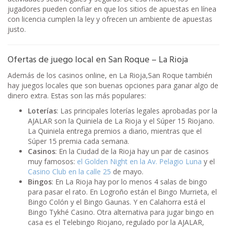
jugadores pueden confiar en que los sitios de apuestas en línea
con licencia cumplen la ley y ofrecen un ambiente de apuestas
justo.
Ofertas de juego local en San Roque – La Rioja
Además de los casinos online, en La Rioja,San Roque también
hay juegos locales que son buenas opciones para ganar algo de
dinero extra. Estas son las más populares:
Loterías
: Las principales loterías legales aprobadas por la
AJALAR son la Quiniela de La Rioja y el Súper 15 Riojano.
La Quiniela entrega premios a diario, mientras que el
Súper 15 premia cada semana.
Casinos
: En la Ciudad de la Rioja hay un par de casinos
muy famosos:
el Golden Night en la Av. Pelagio Luna
y el
Casino Club en la calle 25
de mayo.
Bingos
: En La Rioja hay por lo menos 4 salas de bingo
para pasar el rato. En Logroño están el Bingo Murrieta, el
Bingo Colón y el Bingo Gaunas. Y en Calahorra está el
Bingo Tykhé Casino. Otra alternativa para jugar bingo en
casa es el Telebingo Riojano, regulado por la AJALAR,