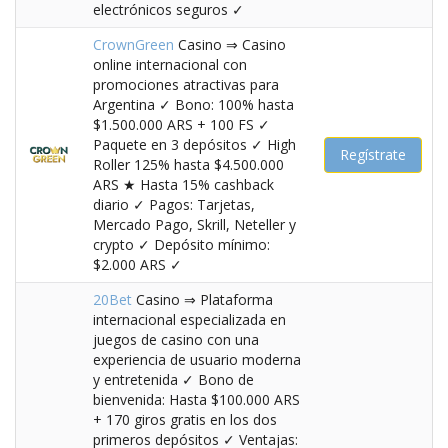
electrónicos seguros ✓
CrownGreen
Casino ⇒ Casino
online internacional con
promociones atractivas para
Argentina ✓ Bono: 100% hasta
$1.500.000 ARS + 100 FS ✓
Paquete en 3 depósitos ✓ High
Regístrate
Roller 125% hasta $4.500.000
ARS ★ Hasta 15% cashback
diario ✓ Pagos: Tarjetas,
Mercado Pago, Skrill, Neteller y
crypto ✓ Depósito mínimo:
$2.000 ARS ✓
20Bet
Casino ⇒ Plataforma
internacional especializada en
juegos de casino con una
experiencia de usuario moderna
y entretenida ✓ Bono de
bienvenida: Hasta $100.000 ARS
+ 170 giros gratis en los dos
primeros depósitos ✓ Ventajas: