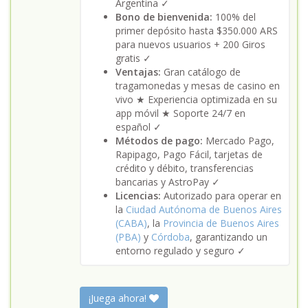
Argentina ✓
Bono de bienvenida:
100% del
primer depósito hasta $350.000 ARS
para nuevos usuarios + 200 Giros
gratis ✓
Ventajas:
Gran catálogo de
tragamonedas y mesas de casino en
vivo ★ Experiencia optimizada en su
app móvil ★ Soporte 24/7 en
español ✓
Métodos de pago:
Mercado Pago,
Rapipago, Pago Fácil, tarjetas de
crédito y débito, transferencias
bancarias y AstroPay ✓
Licencias:
Autorizado para operar en
la
Ciudad Autónoma de Buenos Aires
(CABA)
, la
Provincia de Buenos Aires
(PBA)
y
Córdoba
, garantizando un
entorno regulado y seguro ✓
¡Juega ahora!