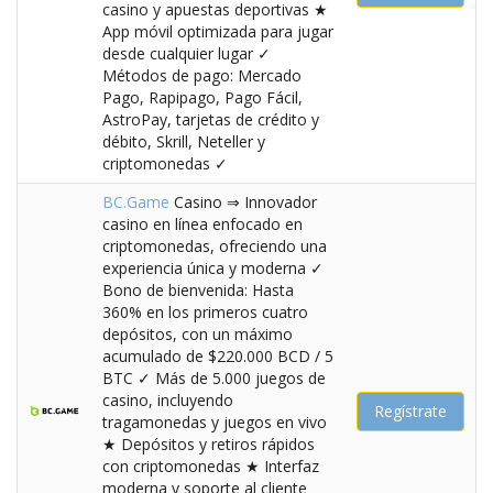
casino y apuestas deportivas ★
App móvil optimizada para jugar
desde cualquier lugar ✓
Métodos de pago: Mercado
Pago, Rapipago, Pago Fácil,
AstroPay, tarjetas de crédito y
débito, Skrill, Neteller y
criptomonedas ✓
BC.Game
Casino ⇒ Innovador
casino en línea enfocado en
criptomonedas, ofreciendo una
experiencia única y moderna ✓
Bono de bienvenida: Hasta
360% en los primeros cuatro
depósitos, con un máximo
acumulado de $220.000 BCD / 5
BTC ✓ Más de 5.000 juegos de
casino, incluyendo
Regístrate
tragamonedas y juegos en vivo
★ Depósitos y retiros rápidos
con criptomonedas ★ Interfaz
moderna y soporte al cliente