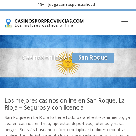
Skip
18+ | Juega con responsabilidad |
to
main
content
Toggl
navig
Casinos online en
San Roque
Los mejores casinos online en San Roque, La
Rioja – Seguros y con licencia
San Roque en La Rioja lo tiene todo para el entretenimiento, ya
sea en casinos en línea, apuestas deportivas, loterías y hasta
bingos. Si estás buscando cómo multiplicar tu dinero mientras
te diviertes, definitivamente los casinos online son para ti. Estas