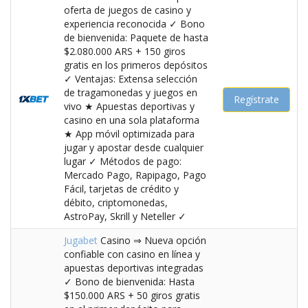
oferta de juegos de casino y
experiencia reconocida ✓ Bono
de bienvenida: Paquete de hasta
$2.080.000 ARS + 150 giros
gratis en los primeros depósitos
✓ Ventajas: Extensa selección
de tragamonedas y juegos en
Regístrate
vivo ★ Apuestas deportivas y
casino en una sola plataforma
★ App móvil optimizada para
jugar y apostar desde cualquier
lugar ✓ Métodos de pago:
Mercado Pago, Rapipago, Pago
Fácil, tarjetas de crédito y
débito, criptomonedas,
AstroPay, Skrill y Neteller ✓
Jugabet
Casino ⇒ Nueva opción
confiable con casino en línea y
apuestas deportivas integradas
✓ Bono de bienvenida: Hasta
$150.000 ARS + 50 giros gratis