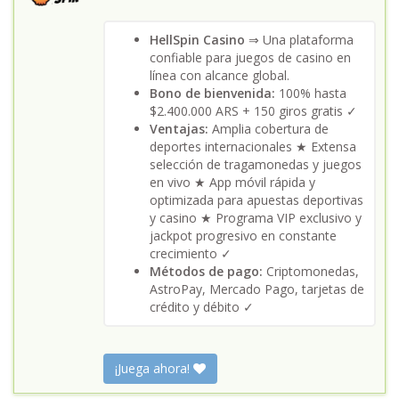
HellSpin Casino
⇒ Una plataforma
confiable para juegos de casino en
línea con alcance global.
Bono de bienvenida:
100% hasta
$2.400.000 ARS + 150 giros gratis ✓
Ventajas:
Amplia cobertura de
deportes internacionales ★ Extensa
selección de tragamonedas y juegos
en vivo ★ App móvil rápida y
optimizada para apuestas deportivas
y casino ★ Programa VIP exclusivo y
jackpot progresivo en constante
crecimiento ✓
Métodos de pago:
Criptomonedas,
AstroPay, Mercado Pago, tarjetas de
crédito y débito ✓
¡Juega ahora!