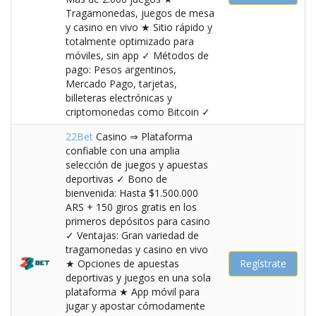
Tragamonedas, juegos de mesa
y casino en vivo ★ Sitio rápido y
totalmente optimizado para
móviles, sin app ✓ Métodos de
pago: Pesos argentinos,
Mercado Pago, tarjetas,
billeteras electrónicas y
criptomonedas como Bitcoin ✓
22Bet
Casino ⇒ Plataforma
confiable con una amplia
selección de juegos y apuestas
deportivas ✓ Bono de
bienvenida: Hasta $1.500.000
ARS + 150 giros gratis en los
primeros depósitos para casino
✓ Ventajas: Gran variedad de
tragamonedas y casino en vivo
★ Opciones de apuestas
Regístrate
deportivas y juegos en una sola
plataforma ★ App móvil para
jugar y apostar cómodamente